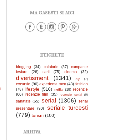
ma gasesti si aici
etichete
blogging
(34)
calatorie
(87)
campanie
testare
(28)
carti
(75)
cinema
(32)
divertisment
(1341)
diy
(7)
excursie
(90)
experienta mea
(43)
fashion
lifestyle
(516)
i
(78)
recenzie
netflix
(18)
(60)
recenzie film
(35)
recenzie serial
(6)
serial
(1306)
sanatate
(65)
serial
seriale turcesti
prezentare
(90)
(779)
turism
(100)
arhiva