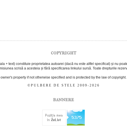
copyright
 + text) constituie proprietatea autoarei (dacă nu este altfel specificat) și nu poate f
isiunea scrisă a acesteia și fără specificarea linkului sursă. Toate drepturile rezer
e owner's property if not otherwise specified and is protected by the law of copyright.
©PULBERE DE STELE 2009-2026
bannere