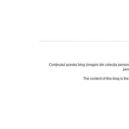
Conținutul acestui blog (imagini din colecția personala
perm
The content of this blog is th