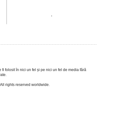
.
i folosit în nici un fel și pe nici un fel de media fără
vate.
 All rights reserved worldwide.