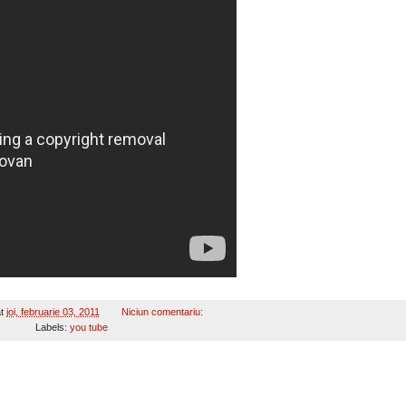
at
joi, februarie 03, 2011
Niciun comentariu:
Labels:
you tube