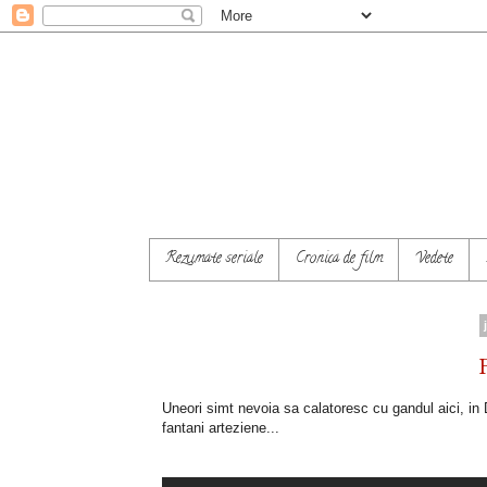
Rezumate seriale
Cronica de film
Vedete
Uneori simt nevoia sa calatoresc cu gandul aici, i
fantani arteziene...