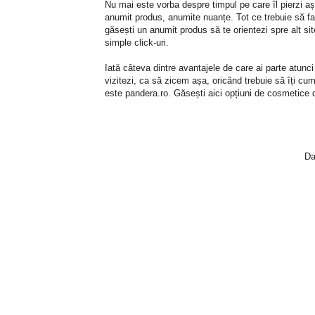
Nu mai este vorba despre timpul pe care îl pierzi a
anumit produs, anumite nuanțe. Tot ce trebuie să fac
găsești un anumit produs să te orientezi spre alt sit
simple click-uri.
Iată câteva dintre avantajele de care ai parte atunc
vizitezi, ca să zicem așa, oricând trebuie să îți cum
este pandera.ro. Găsești aici opțiuni de cosmetice de
Da