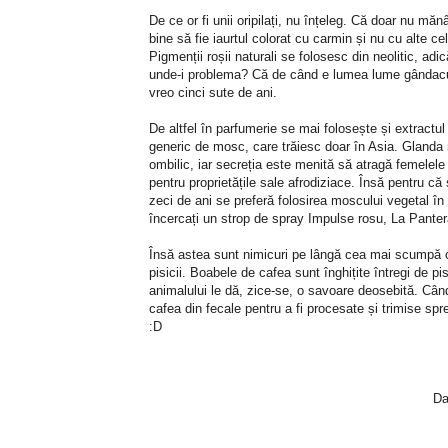
De ce or fi unii oripilați, nu înțeleg. Că doar nu măn
bine să fie iaurtul colorat cu carmin și nu cu alte c
Pigmenții roșii naturali se folosesc din neolitic, a
unde-i problema? Că de când e lumea lume gândacul 
vreo cinci sute de ani.
De altfel în parfumerie se mai folosește și extract
generic de mosc, care trăiesc doar în Asia. Glanda 
ombilic, iar secreția este menită să atragă femelel
pentru proprietățile sale afrodiziace. Însă pentru că
zeci de ani se preferă folosirea moscului vegetal în
încercați un strop de spray Impulse rosu, La Panter
Însă astea sunt nimicuri pe lângă cea mai scumpă 
pisicii. Boabele de cafea sunt înghițite întregi de p
animalului le dă, zice-se, o savoare deosebită. Când 
cafea din fecale pentru a fi procesate și trimise 
:D
Da