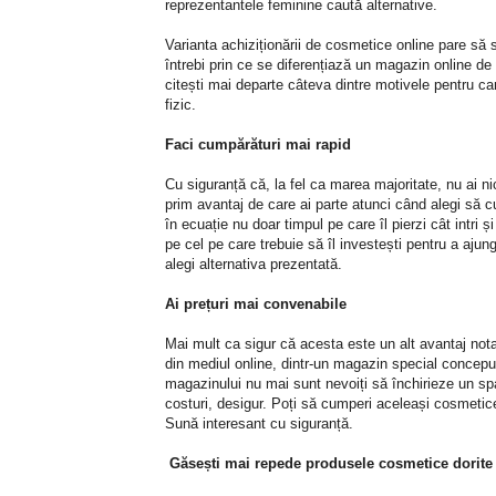
reprezentantele feminine caută alternative.
Varianta achiziționării de cosmetice online pare să 
întrebi prin ce se diferențiază un magazin online de 
citești mai departe câteva dintre motivele pentru c
fizic.
Faci cumpărături mai rapid
Cu siguranță că, la fel ca marea majoritate, nu ai nic
prim avantaj de care ai parte atunci când alegi să 
în ecuație nu doar timpul pe care îl pierzi cât intri și
pe cel pe care trebuie să îl investești pentru a aj
alegi alternativa prezentată.
Ai prețuri mai convenabile
Mai mult ca sigur că acesta este un alt avantaj not
din mediul online, dintr-un magazin special conceput 
magazinului nu mai sunt nevoiți să închirieze un sp
costuri, desigur. Poți să cumperi aceleași cosmetic
Sună interesant cu siguranță.
Găsești mai repede produsele cosmetice dorit