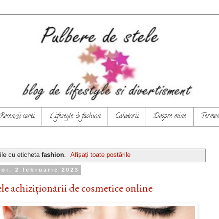
Recenzii carti
Lifestyle & fashion
Calatorii
Despre mine
Termeni
ile cu eticheta
fashion
.
Afișați toate postările
joi, 2 februarie 2023
le achiziționării de cosmetice online