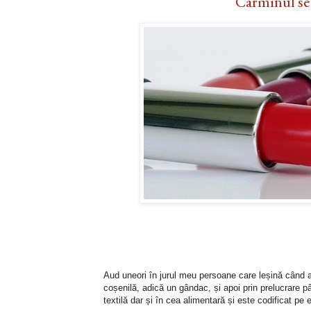
Carminul se 
Aud uneori în jurul meu persoane care leșină când af
coșenilă, adică un gândac, și apoi prin prelucrare 
textilă dar și în cea alimentară și este codificat pe