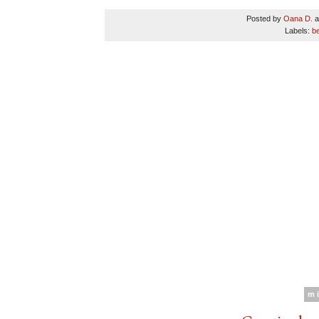
Posted by
Oana D.
a
Labels:
b
m