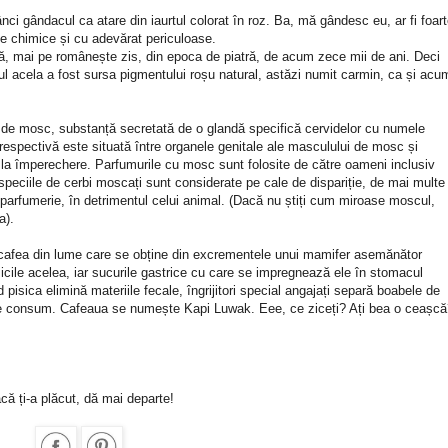
ânci gândacul ca atare din iaurtul colorat în roz. Ba, mă gândesc eu, ar fi foar
ele chimice și cu adevărat periculoase.
dică, mai pe românește zis, din epoca de piatră, de acum zece mii de ani. Deci
acela a fost sursa pigmentului roșu natural, astăzi numit carmin, ca și acu
ul de mosc, substanță secretată de o glandă specifică cervidelor cu numele
respectivă este situată între organele genitale ale masculului de mosc și
e la împerechere. Parfumurile cu mosc sunt folosite de către oameni inclusiv
 speciile de cerbi moscați sunt considerate pe cale de dispariție, de mai multe
 parfumerie, în detrimentul celui animal. (Dacă nu știți cum miroase moscul,
a).
cafea din lume care se obține din excrementele unui mamifer asemănător
isicile acelea, iar sucurile gastrice cu care se impregnează ele în stomacul
pisica elimină materiile fecale, îngrijitori special angajați separă boabele de
spre consum. Cafeaua se numește Kapi Luwak. Eee, ce ziceți? Ați bea o ceașc
că ți-a plăcut, dă mai departe!