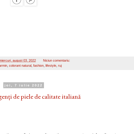
miercuri, august 03, 2022
Niciun comentariu:
armin
,
colorant natural
,
fashion
,
lifestyle
,
ruj
joi, 7 iulie 2022
enți de piele de calitate italiană