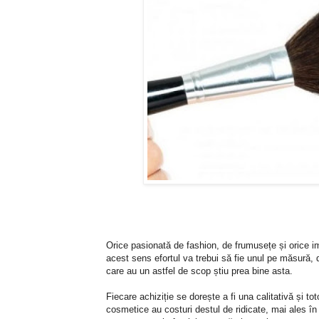
Orice pasionată de fashion, de frumusețe și orice i
acest sens efortul va trebui să fie unul pe măsură, 
care au un astfel de scop știu prea bine asta.
Fiecare achiziție se dorește a fi una calitativă și to
cosmetice au costuri destul de ridicate, mai ales în