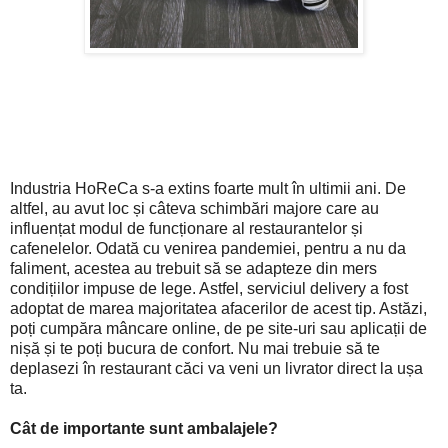
Industria HoReCa s-a extins foarte mult în ultimii ani. De
altfel, au avut loc și câteva schimbări majore care au
influențat modul de funcționare al restaurantelor și
cafenelelor. Odată cu venirea pandemiei, pentru a nu da
faliment, acestea au trebuit să se adapteze din mers
condițiilor impuse de lege. Astfel, serviciul delivery a fost
adoptat de marea majoritatea afacerilor de acest tip. Astăzi,
poți cumpăra mâncare online, de pe site-uri sau aplicații de
nișă și te poți bucura de confort. Nu mai trebuie să te
deplasezi în restaurant căci va veni un livrator direct la ușa
ta.
Cât de importante sunt ambalajele?