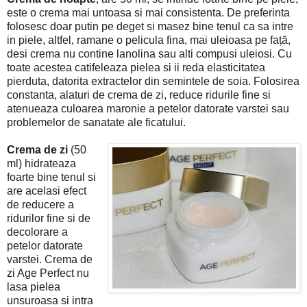
este o crema mai untoasa si mai consistenta. De preferinta
folosesc doar putin pe deget si masez bine tenul ca sa intre
in piele, altfel, ramane o pelicula fina, mai uleioasa pe față,
desi crema nu contine lanolina sau alti compusi uleiosi. Cu
toate acestea catifeleaza pielea si ii reda elasticitatea
pierduta, datorita extractelor din semintele de soia. Folosirea
constanta, alaturi de crema de zi, reduce ridurile fine si
atenueaza culoarea maronie a petelor datorate varstei sau
problemelor de sanatate ale ficatului.
Crema de zi
(50
ml) hidrateaza
foarte bine tenul si
are acelasi efect
de reducere a
ridurilor fine si de
decolorare a
petelor datorate
varstei. Crema de
zi Age Perfect nu
lasa pielea
unsuroasa si intra