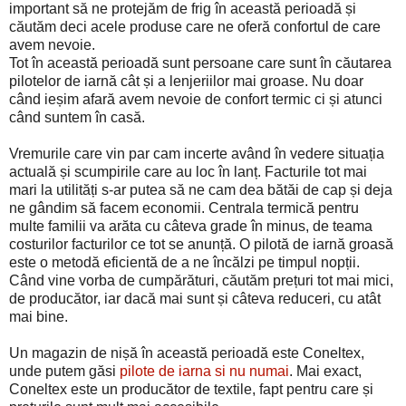
important să ne protejăm de frig în această perioadă și
căutăm deci acele produse care ne oferă confortul de care
avem nevoie.
Tot în această perioadă sunt persoane care sunt în căutarea
pilotelor de iarnă cât și a lenjeriilor mai groase. Nu doar
când ieșim afară avem nevoie de confort termic ci și atunci
când suntem în casă.
Vremurile care vin par cam incerte având în vedere situația
actuală și scumpirile care au loc în lanț. Facturile tot mai
mari la utilități s-ar putea să ne cam dea bătăi de cap și deja
ne gândim să facem economii. Centrala termică pentru
multe familii va arăta cu câteva grade în minus, de teama
costurilor facturilor ce tot se anunță. O pilotă de iarnă groasă
este o metodă eficientă de a ne încălzi pe timpul nopții.
Când vine vorba de cumpărături, căutăm prețuri tot mai mici,
de producător, iar dacă mai sunt și câteva reduceri, cu atât
mai bine.
Un magazin de nișă în această perioadă este Coneltex,
unde putem găsi
pilote de iarna si nu numai
. Mai exact,
Coneltex este un producător de textile, fapt pentru care și