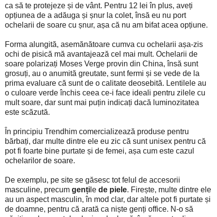
ca să te protejeze și de vânt. Pentru 12 lei în plus, aveți
opțiunea de a adăuga și șnur la colet, însă eu nu port
ochelarii de soare cu șnur, așa că nu am bifat acea opțiune.
Forma alungită, asemănătoare cumva cu ochelarii așa-zis
ochi de pisică mă avantajează cel mai mult. Ochelarii de
soare polarizați Moses Verge provin din China, însă sunt
grosuți, au o anumită greutate, sunt fermi și se vede de la
prima evaluare că sunt de o calitate deosebită. Lentilele au
o culoare verde închis ceea ce-i face ideali pentru zilele cu
mult soare, dar sunt mai puțin indicați dacă luminozitatea
este scăzută.
În principiu Trendhim comercializează produse pentru
bărbați, dar multe dintre ele eu zic că sunt unisex pentru că
pot fi foarte bine purtate și de femei, așa cum este cazul
ochelarilor de soare.
De exemplu, pe site se găsesc tot felul de accesorii
masculine, precum
genți
le
de piele
. Firește, multe dintre ele
au un aspect masculin, în mod clar, dar altele pot fi purtate și
de doamne, pentru că arată ca niște genți office. N-o să