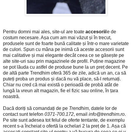
Pentru domni mai ales, site-ul are toate
accesorii
le de
costum necesare. Așa cum am mai văzut și în trecut,
produsele sunt de foarte bună calitate și într-o mare varietate
de culori. Spun cu mâna pe inimă că aceste accesorii sunt
mai calitative și mai elegante decât ceea ce se găsește pe
alte site-uri sau prin magazinele de profil. Puține magazine
se pot lăuda cu astfel de produse bune la un preț decent. Pe
de altă parte Trendhim oferă 365 de zile, adică un an, ca să
puteți proba un produs și dacă nu vă place, să-l returnați.
Chiar nu cred că mai există o perioadă de probă atât de
lungă la vreun alt magazin, fie el fizic sau online, în țara
noastră.
Dacă doriți să comandați de pe
Trendhim
, datele lor de
contact sunt telefon
0371-700.172
, email
info@trendhim.ro
.
Pe site sunt adesea tot felul de oferte tentante, de exemplu
recent s-a încheiat o ofertă la ochelari 2 la preț de 1. Așa că
accesați constant site-ul pentru a vă bucura de ceea ce ei v-