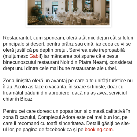
Restaurantul, cum spuneam, oferă atât mic dejun cât și feluri
principale și desert, pentru prânz sau cină, iar ceea ce vi se
oferă justifică pe deplin prețul. Servirea este ireproșabilă
(mulțumesc
Gabi
!) iar mâncarea pot spune că e peste
binecunoscutul restaurant Noir din Piatra Neamț, considerat
drept unul dintre cele mai bune restaurante ale urbei.
Zona liniștită oferă un avantaj pe care alte unități turistice nu
îl au. Acolo aș face o vacanță, în soare și liniște, doar cu
freamătul pădurii din apropiere, dacă nu aș avea serviciul
chiar în Bicaz.
Pentru cei care doresc un popas bun și o masă calitativă în
zona Bicazului, Complexul Adora este cel mai bun loc, pe
care îl recomand cu toată sinceritatea. Detalii găsiți pe site-
ul lor, pe pagina de facebook ca și pe
booking.com
.