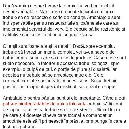
Dacă vorbim despre livrare la domiciliu, vorbim implicit
despre ambalaje. Mâncarea nu poate fi livrată oricum ci
trebuie să se respecte o serie de condiții. Ambalajele sunt
indispensabile pentru restaurantele și cafenelele care au
implementat serviciul delivery. Ele trebuie să fie rezistente și
calitative căci altfel conținutul se poate vărsa.
Clienții sunt foarte atenți la detalii. Dacă, spre exemplu,
trebuie să livrezi un meniu complet, vei avea nevoie de
boluri pentru supe care să nu se degradeze. Caserolele sunt
și ele necesare. În interiorul acestora trebui să așezi, spre
exemplu, o pulpă de pui, o porție de piure și o salată, iar
acestea nu trebuie să se amestece între ele. Cele
compartimentate sunt ideale în acest sens. Sosul trebuie
pus într-un recipient special destinat, securizat cu capac.
Ambalajele pentru băuturi sunt și ele importante. Când alegi
pahare biodegradabile de unica folosinta
trebuie să ții cont
de faptul că acestea trebuie să fie rezistente. Ultimul lucru
pe care și-l dorește cineva care tocmai a comandat un
smoothie este să îl primească împrăștiat prin punga în care a
fost pus paharul.