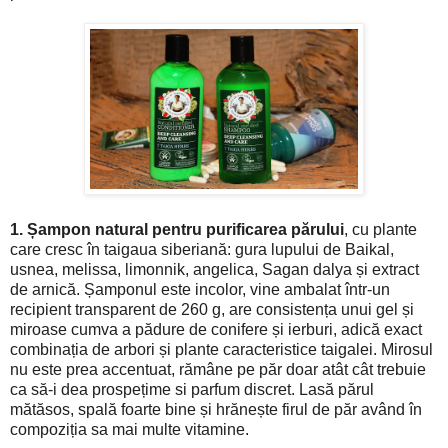
1. Șampon natural pentru purificarea părului
, cu plante
care cresc în taigaua siberiană: gura lupului de Baikal,
usnea, melissa, limonnik, angelica, Sagan dalya și extract
de arnică. Șamponul este incolor, vine ambalat într-un
recipient transparent de 260 g, are consistența unui gel și
miroase cumva a pădure de conifere și ierburi, adică exact
combinația de arbori și plante caracteristice taigalei. Mirosul
nu este prea accentuat, rămâne pe păr doar atât cât trebuie
ca să-i dea prospețime si parfum discret. Lasă părul
mătăsos, spală foarte bine și hrănește firul de păr având în
compoziția sa mai multe vitamine.