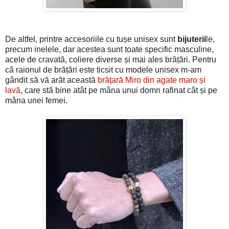
De altfel, printre accesoriile cu tușe unisex sunt
bijuterii
le,
precum inelele, dar acestea sunt toate specific masculine,
acele de cravată, coliere diverse și mai ales brățări. Pentru
că raionul de brățări este ticsit cu modele unisex m-am
gândit să vă arăt această
brățară Miro din agate maro și
lavă
, care stă bine atât pe mâna unui domn rafinat cât și pe
mâna unei femei.