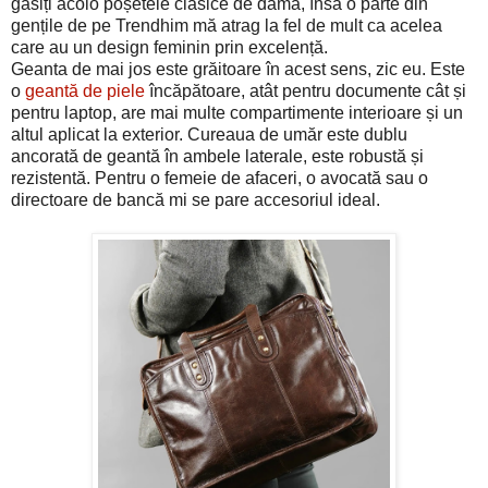
găsiți acolo poșetele clasice de damă, însă o parte din
gențile de pe Trendhim mă atrag la fel de mult ca acelea
care au un design feminin prin excelență.
Geanta de mai jos este grăitoare în acest sens, zic eu. Este
o
geantă de piele
încăpătoare, atât pentru documente cât și
pentru laptop, are mai multe compartimente interioare și un
altul aplicat la exterior. Cureaua de umăr este dublu
ancorată de geantă în ambele laterale, este robustă și
rezistentă. Pentru o femeie de afaceri, o avocată sau o
directoare de bancă mi se pare accesoriul ideal.