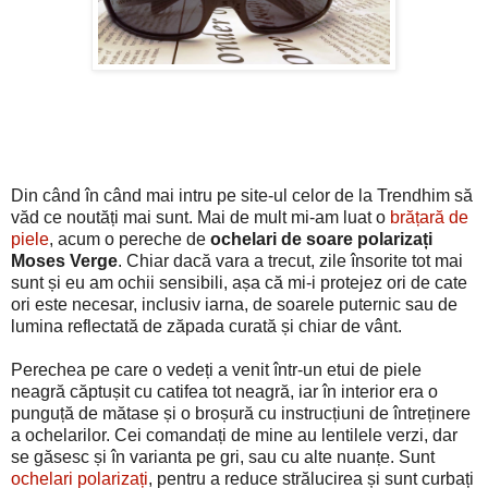
Din când în când mai intru pe site-ul celor de la Trendhim să
văd ce noutăți mai sunt. Mai de mult mi-am luat o
brățară de
piele
, acum o pereche de
ochelari de soare polarizați
Moses Verge
. Chiar dacă vara a trecut, zile însorite tot mai
sunt și eu am ochii sensibili, așa că mi-i protejez ori de cate
ori este necesar, inclusiv iarna, de soarele puternic sau de
lumina reflectată de zăpada curată și chiar de vânt.
Perechea pe care o vedeți a venit într-un etui de piele
neagră căptușit cu catifea tot neagră, iar în interior era o
punguță de mătase și o broșură cu instrucțiuni de întreținere
a ochelarilor. Cei comandați de mine au lentilele verzi, dar
se găsesc și în varianta pe gri, sau cu alte nuanțe. Sunt
ochelari polarizați
, pentru a reduce strălucirea și sunt curbați