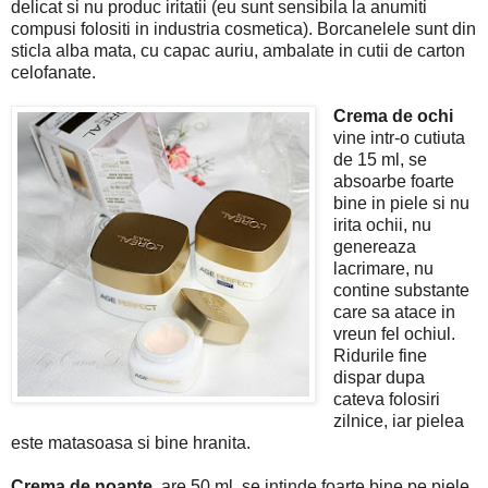
delicat si nu produc iritatii (eu sunt sensibila la anumiti
compusi folositi in industria cosmetica). Borcanelele sunt din
sticla alba mata, cu capac auriu, ambalate in cutii de carton
celofanate.
Crema de ochi
vine intr-o cutiuta
de 15 ml, se
absoarbe foarte
bine in piele si nu
irita ochii, nu
genereaza
lacrimare, nu
contine substante
care sa atace in
vreun fel ochiul.
Ridurile fine
dispar dupa
cateva folosiri
zilnice, iar pielea
este matasoasa si bine hranita.
Crema de noapte
, are 50 ml, se intinde foarte bine pe piele,