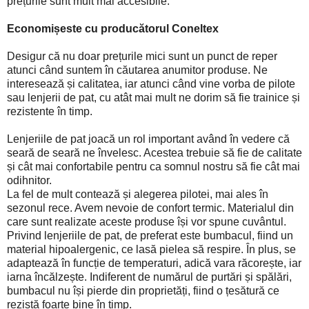
prețurile sunt mult mai accesibile.
Economișeste cu producătorul Coneltex
Desigur că nu doar prețurile mici sunt un punct de reper
atunci când suntem în căutarea anumitor produse. Ne
interesează și calitatea, iar atunci când vine vorba de pilote
sau lenjerii de pat, cu atât mai mult ne dorim să fie trainice și
rezistente în timp.
Lenjeriile de pat joacă un rol important având în vedere că
seară de seară ne învelesc. Acestea trebuie să fie de calitate
și cât mai confortabile pentru ca somnul nostru să fie cât mai
odihnitor.
La fel de mult contează și alegerea pilotei, mai ales în
sezonul rece. Avem nevoie de confort termic. Materialul din
care sunt realizate aceste produse își vor spune cuvântul.
Privind lenjeriile de pat, de preferat este bumbacul, fiind un
material hipoalergenic, ce lasă pielea să respire. În plus, se
adaptează în funcție de temperaturi, adică vara răcorește, iar
iarna încălzește. Indiferent de numărul de purtări și spălări,
bumbacul nu își pierde din proprietăți, fiind o țesătură ce
rezistă foarte bine în timp.