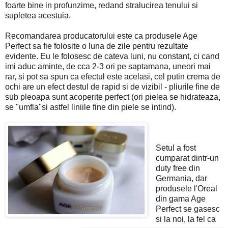
foarte bine in profunzime, redand stralucirea tenului si
supletea acestuia.
Recomandarea producatorului este ca produsele Age
Perfect sa fie folosite o luna de zile pentru rezultate
evidente. Eu le folosesc de cateva luni, nu constant, ci cand
imi aduc aminte, de cca 2-3 ori pe saptamana, uneori mai
rar, si pot sa spun ca efectul este acelasi, cel putin crema de
ochi are un efect destul de rapid si de vizibil - pliurile fine de
sub pleoapa sunt acoperite perfect (ori pielea se hidrateaza,
se "umfla"si astfel liniile fine din piele se intind).
Setul a fost
cumparat dintr-un
duty free din
Germania, dar
produsele l'Oreal
din gama Age
Perfect se gasesc
si la noi, la fel ca