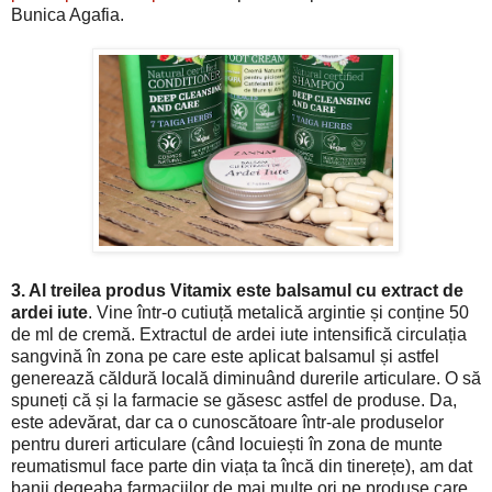
Bunica Agafia.
3. Al treilea produs Vitamix este balsamul cu extract de
ardei iute
. Vine într-o cutiuță metalică argintie și conține 50
de ml de cremă. Extractul de ardei iute intensifică circulația
sangvină în zona pe care este aplicat balsamul și astfel
generează căldură locală diminuând durerile articulare. O să
spuneți că și la farmacie se găsesc astfel de produse. Da,
este adevărat, dar ca o cunoscătoare într-ale produselor
pentru dureri articulare (când locuiești în zona de munte
reumatismul face parte din viața ta încă din tinerețe), am dat
banii degeaba farmaciilor de mai multe ori pe produse care