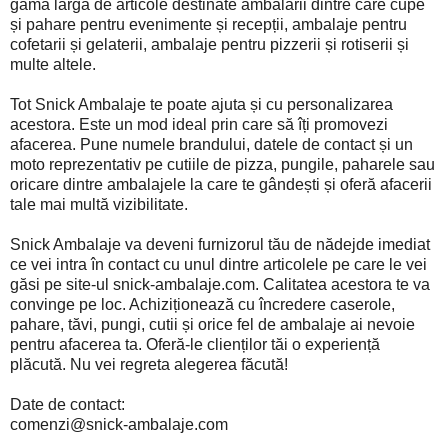
gamă largă de articole destinate ambalării dintre care cupe
și pahare pentru evenimente și recepții, ambalaje pentru
cofetarii și gelaterii, ambalaje pentru pizzerii și rotiserii și
multe altele.
Tot Snick Ambalaje te poate ajuta și cu personalizarea
acestora. Este un mod ideal prin care să îți promovezi
afacerea. Pune numele brandului, datele de contact și un
moto reprezentativ pe cutiile de pizza, pungile, paharele sau
oricare dintre ambalajele la care te gândești și oferă afacerii
tale mai multă vizibilitate.
Snick Ambalaje va deveni furnizorul tău de nădejde imediat
ce vei intra în contact cu unul dintre articolele pe care le vei
găsi pe site-ul snick-ambalaje.com. Calitatea acestora te va
convinge pe loc. Achiziționează cu încredere caserole,
pahare, tăvi, pungi, cutii și orice fel de ambalaje ai nevoie
pentru afacerea ta. Oferă-le clienților tăi o experiență
plăcută. Nu vei regreta alegerea făcută!
Date de contact:
comenzi@snick-ambalaje.com