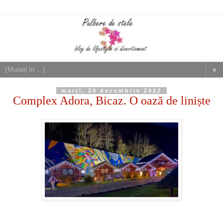
▼
marți, 20 decembrie 2022
Complex Adora, Bicaz. O oază de liniște