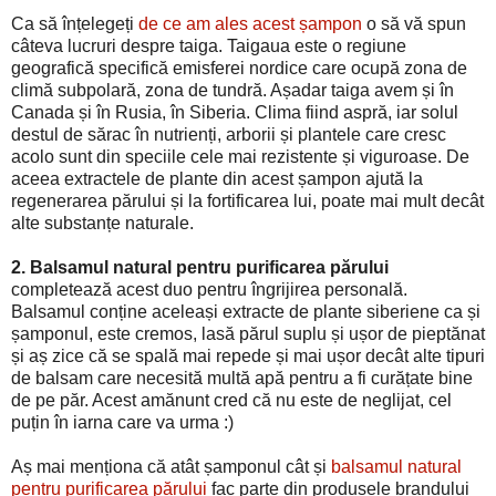
Ca să înțelegeți
de ce am ales acest șampon
o să vă spun
câteva lucruri despre taiga. Taigaua este o regiune
geografică specifică emisferei nordice care ocupă zona de
climă subpolară, zona de tundră. Așadar taiga avem și în
Canada și în Rusia, în Siberia. Clima fiind aspră, iar solul
destul de sărac în nutrienți, arborii și plantele care cresc
acolo sunt din speciile cele mai rezistente și viguroase. De
aceea extractele de plante din acest șampon ajută la
regenerarea părului și la fortificarea lui, poate mai mult decât
alte substanțe naturale.
2. Balsamul natural pentru purificarea părului
completează acest duo pentru îngrijirea personală.
Balsamul conține aceleași extracte de plante siberiene ca și
șamponul, este cremos, lasă părul suplu și ușor de pieptănat
și aș zice că se spală mai repede și mai ușor decât alte tipuri
de balsam care necesită multă apă pentru a fi curățate bine
de pe păr. Acest amănunt cred că nu este de neglijat, cel
puțin în iarna care va urma :)
Aș mai menționa că atât șamponul cât și
balsamul natural
pentru purificarea părului
fac parte din produsele brandului