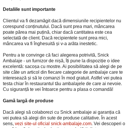
Detaliile sunt importante
Clientul va fi dezamăgit dacă dimensiunile recipientelor nu
corespund conținutului. Dacă sunt prea mari, mâncarea
poate părea mai puțină, chiar dacă cantitatea este cea
selectată de client. Dacă recipientele sunt prea mici,
mâncarea va fi înghesuită și v-a arăta inestetic.
Pentru a te convinge că faci alegerea potrivită, Snick
Ambalaje - un furnizor de nișă, îți pune la dispoziție o idee
excelentă: sacoșa cu mostre. Ai posibilitatea să alegi de pe
site câte un articol din fiecare categorie de ambalaje care te
interesează și să le comanzi în mod gratuit. Astfel vei putea
testa chiar în restaurantul tău ambalajele de care ai nevoie.
Cu siguranță te vei întoarce pentru a plasa o comandă!
Gamă largă de produse
Dacă alegi să colaborezi cu Snick ambalaje ai garanția că
vei putea să alegi din sute de produse calitative. În acest
sens,
vezi site-ul oficial snick-ambalaje.com
. Vei descoperi o