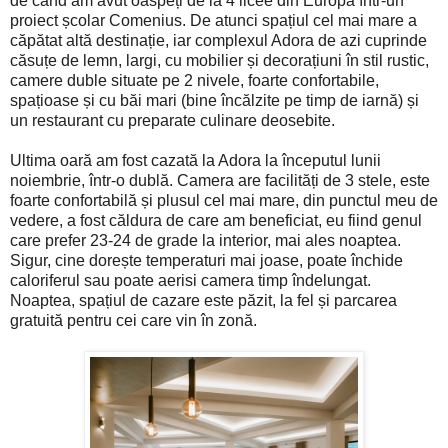
de când am avut oaspeți de la 4 licee din Europa într-un
proiect școlar Comenius. De atunci spațiul cel mai mare a
căpătat altă destinație, iar complexul Adora de azi cuprinde
căsuțe de lemn, largi, cu mobilier și decorațiuni în stil rustic,
camere duble situate pe 2 nivele, foarte confortabile,
spațioase și cu băi mari (bine încălzite pe timp de iarnă) și
un restaurant cu preparate culinare deosebite.
Ultima oară am fost cazată la Adora la începutul lunii
noiembrie, într-o dublă. Camera are facilități de 3 stele, este
foarte confortabilă și plusul cel mai mare, din punctul meu de
vedere, a fost căldura de care am beneficiat, eu fiind genul
care prefer 23-24 de grade la interior, mai ales noaptea.
Sigur, cine dorește temperaturi mai joase, poate închide
caloriferul sau poate aerisi camera timp îndelungat.
Noaptea, spațiul de cazare este păzit, la fel și parcarea
gratuită pentru cei care vin în zonă.