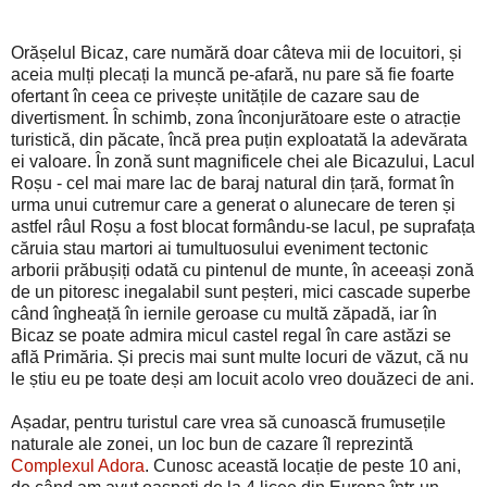
Orășelul Bicaz, care numără doar câteva mii de locuitori, și
aceia mulți plecați la muncă pe-afară, nu pare să fie foarte
ofertant în ceea ce privește unitățile de cazare sau de
divertisment. În schimb, zona înconjurătoare este o atracție
turistică, din păcate, încă prea puțin exploatată la adevărata
ei valoare. În zonă sunt magnificele chei ale Bicazului, Lacul
Roșu - cel mai mare lac de baraj natural din țară, format în
urma unui cutremur care a generat o alunecare de teren și
astfel râul Roșu a fost blocat formându-se lacul, pe suprafața
căruia stau martori ai tumultuosului eveniment tectonic
arborii prăbușiți odată cu pintenul de munte, în aceeași zonă
de un pitoresc inegalabil sunt peșteri, mici cascade superbe
când îngheață în iernile geroase cu multă zăpadă, iar în
Bicaz se poate admira micul castel regal în care astăzi se
află Primăria. Și precis mai sunt multe locuri de văzut, că nu
le știu eu pe toate deși am locuit acolo vreo douăzeci de ani.
Așadar, pentru turistul care vrea să cunoască frumusețile
naturale ale zonei, un loc bun de cazare îl reprezintă
Complexul Adora
. Cunosc această locație de peste 10 ani,