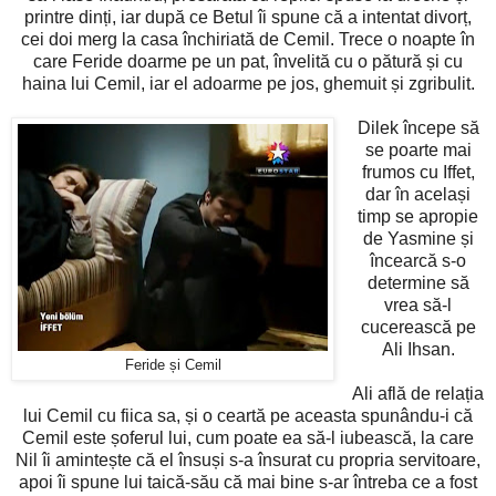
printre dinți, iar după ce Betul îi spune că a intentat divorț,
cei doi merg la casa închiriată de Cemil. Trece o noapte în
care Feride doarme pe un pat, învelită cu o pătură și cu
haina lui Cemil, iar el adoarme pe jos, ghemuit și zgribulit.
Dilek începe să
se poarte mai
frumos cu Iffet,
dar în același
timp se apropie
de Yasmine și
încearcă s-o
determine să
vrea să-l
cucerească pe
Ali Ihsan.
Feride și Cemil
Ali află de relația
lui Cemil cu fiica sa, și o ceartă pe aceasta spunându-i că
Cemil este șoferul lui, cum poate ea să-l iubească, la care
Nil îi amintește că el însuși s-a însurat cu propria servitoare,
apoi îi spune lui taică-său că mai bine s-ar întreba ce a fost