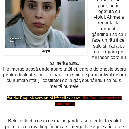
pare, nu în
legătură cu
violul. Ahmet a
renunțat la
denunț,
gândindu-se că-i
face un rău fiicei
sale și mai ales
Serpil
că-l supără pe
Ali Ihsan care nu
ar merita asta.
Iffet merge acasă unde apare tatăl ei, care o dojenește aspru
pentru dualitatea în care trăia, și-i smulge pandantivul de aur
cu numele Iffet (= castitate) de la gât, spunându-i că nu-și
merită numele.
for the English version of Iffet click here:
Iffet English translated
summaries
Betul este din ce în ce mai îngândurată referitor la violul
petrecut cu ceva timp în urmă și merge la Serpil să încerce