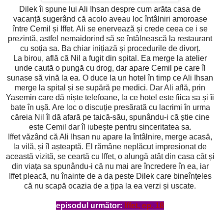
Dilek îi spune lui Ali Ihsan despre cum arăta casa de
vacanță sugerând că acolo aveau loc întâlniri amoroase
între Cemil și Iffet. Ali se enervează și crede ceea ce i se
prezintă, astfel nemaidorind să se întâlnească la restaurant
cu soția sa. Ba chiar inițiază și procedurile de divorț.
La birou, află că Nil a fugit din spital. Ea merge la atelier
unde caută o pungă cu drog, dar apare Cemil pe care îl
sunase să vină la ea. O duce la un hotel în timp ce Ali Ihsan
merge la spital și se supără pe medici. Dar Ali află, prin
Yasemin care dă niște telefoane, la ce hotel este fiica sa și îi
bate în ușă. Are loc o discuție presărată cu lacrimi în urma
căreia Nil îl dă afară pe taică-său, spunându-i că știe cine
este Cemil dar îl iubește pentru sinceritatea sa.
Iffet văzând că Ali Ihsan nu apare la întâlnire, merge acasă,
la vilă, și îl așteaptă. El rămâne neplăcut impresionat de
această vizită, se ceartă cu Iffet, o alungă atât din casa cât și
din viața sa spunându-i că nu mai are încredere în ea, iar
Iffet pleacă, nu înainte de a da peste Dilek care bineînțeles
că nu scapă ocazia de a țipa la ea verzi și uscate.
episodul următor:
Iffet, ep. 18