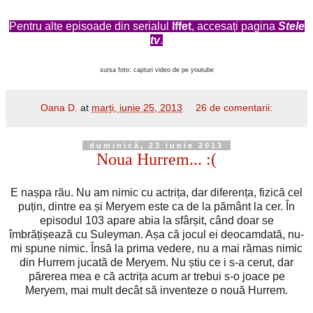
Pentru alte episoade din serialul
Iffet
, accesați pagina
Stele
tv
.
sursa foto: capturi video de pe youtube
Oana D.
at
marți, iunie 25, 2013
26 de comentarii:
duminică, 23 iunie 2013
Noua Hurrem... :(
E nașpa rău. Nu am nimic cu actrița, dar diferența, fizică cel
puțin, dintre ea și Meryem este ca de la pământ la cer. În
episodul 103 apare abia la sfârșit, când doar se
îmbrățișează cu Suleyman. Așa că jocul ei deocamdată, nu-
mi spune nimic. Însă la prima vedere, nu a mai rămas nimic
din Hurrem jucată de Meryem. Nu știu ce i s-a cerut, dar
părerea mea e că actrița acum ar trebui s-o joace pe
Meryem, mai mult decât să inventeze o nouă Hurrem.