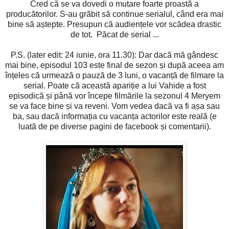
Cred că se va dovedi o mutare foarte proastă a
producătorilor. S-au grăbit să continue serialul, când era mai
bine să aștepte. Presupun că audiențele vor scădea drastic
de tot. Păcat de serial ...
P.S. (later edit: 24 iunie, ora 11.30): Dar dacă mă gândesc
mai bine, episodul 103 este final de sezon și după aceea am
înțeles că urmează o pauză de 3 luni, o vacanță de filmare la
serial. Poate că această apariție a lui Vahide a fost
episodică și până vor începe filmările la sezonul 4 Meryem
se va face bine și va reveni. Vom vedea dacă va fi așa sau
ba, sau dacă informația cu vacanța actorilor este reală (e
luată de pe diverse pagini de facebook și comentarii).