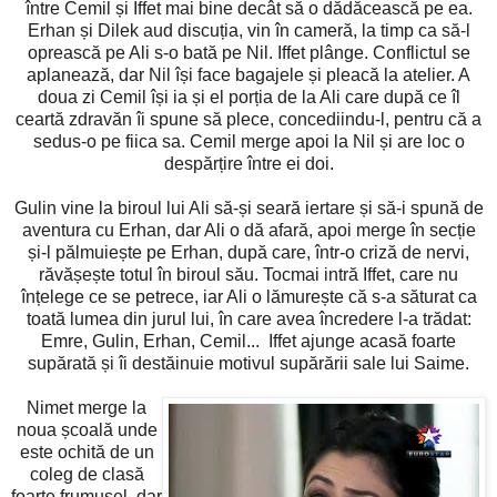
între Cemil și Iffet mai bine decât să o dădăcească pe ea.
Erhan și Dilek aud discuția, vin în cameră, la timp ca să-l
oprească pe Ali s-o bată pe Nil. Iffet plânge. Conflictul se
aplanează, dar Nil își face bagajele și pleacă la atelier. A
doua zi Cemil își ia și el porția de la Ali care după ce îl
ceartă zdravăn îi spune să plece, concediindu-l, pentru că a
sedus-o pe fiica sa. Cemil merge apoi la Nil și are loc o
despărțire între ei doi.
Gulin vine la biroul lui Ali să-și seară iertare și să-i spună de
aventura cu Erhan, dar Ali o dă afară, apoi merge în secție
și-l pălmuiește pe Erhan, după care, într-o criză de nervi,
răvășește totul în biroul său. Tocmai intră Iffet, care nu
înțelege ce se petrece, iar Ali o lămurește că s-a săturat ca
toată lumea din jurul lui, în care avea încredere l-a trădat:
Emre, Gulin, Erhan, Cemil... Iffet ajunge acasă foarte
supărată și îi destăinuie motivul supărării sale lui Saime.
Nimet merge la
noua școală unde
este ochită de un
coleg de clasă
foarte frumușel, dar