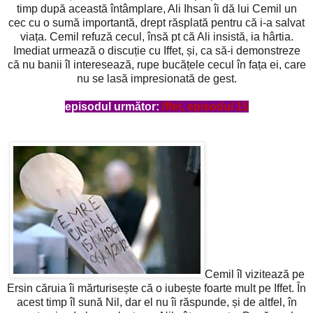
timp după această întâmplare, Ali Ihsan îi dă lui Cemil un
cec cu o sumă importantă, drept răsplată pentru că i-a salvat
viața. Cemil refuză cecul, însă pt că Ali insistă, ia hârtia.
Imediat urmează o discuție cu Iffet, și, ca să-i demonstreze
că nu banii îl interesează, rupe bucățele cecul în fața ei, care
nu se lasă impresionată de gest.
episodul următor:
Iffet, episodul 15
Cemil îl vizitează pe
Ersin căruia îi mărturisește că o iubește foarte mult pe Iffet. În
acest timp îl sună Nil, dar el nu îi răspunde, și de altfel, în