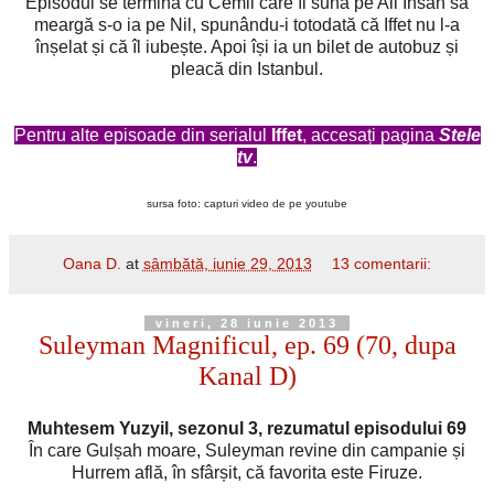
Episodul se termină cu Cemil care îl sună pe Ali Ihsan să
meargă s-o ia pe Nil, spunându-i totodată că Iffet nu l-a
înșelat și că îl iubește. Apoi își ia un bilet de autobuz și
pleacă din Istanbul.
Pentru alte episoade din serialul
Iffet
, accesați pagina
Stele
tv
.
sursa foto: capturi video de pe youtube
Oana D.
at
sâmbătă, iunie 29, 2013
13 comentarii:
vineri, 28 iunie 2013
Suleyman Magnificul, ep. 69 (70, dupa
Kanal D)
Muhtesem Yuzyil, sezonul 3, rezumatul episodului 69
În care Gulșah moare, Suleyman revine din campanie și
Hurrem află, în sfârșit, că favorita este Firuze.