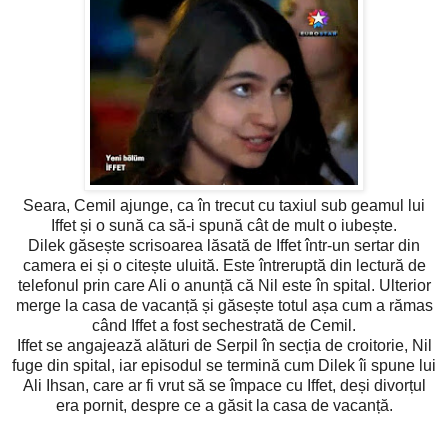
Seara, Cemil ajunge, ca în trecut cu taxiul sub geamul lui
Iffet și o sună ca să-i spună cât de mult o iubește.
Dilek găsește scrisoarea lăsată de Iffet într-un sertar din
camera ei și o citește uluită. Este întreruptă din lectură de
telefonul prin care Ali o anunță că Nil este în spital. Ulterior
merge la casa de vacanță și găsește totul așa cum a rămas
când Iffet a fost sechestrată de Cemil.
Iffet se angajează alături de Serpil în secția de croitorie, Nil
fuge din spital, iar episodul se termină cum Dilek îi spune lui
Ali Ihsan, care ar fi vrut să se împace cu Iffet, deși divorțul
era pornit, despre ce a găsit la casa de vacanță.