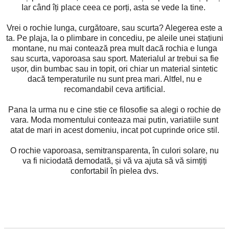
Iar când îți place ceea ce porți, asta se vede la tine.
Vrei o rochie lunga, curgătoare, sau scurta? Alegerea este a
ta. Pe plaja, la o plimbare in concediu, pe aleile unei stațiuni
montane, nu mai contează prea mult dacă rochia e lunga
sau scurta, vaporoasa sau sport. Materialul ar trebui sa fie
ușor, din bumbac sau in topit, ori chiar un material sintetic
dacă temperaturile nu sunt prea mari. Altfel, nu e
recomandabil ceva artificial.
Pana la urma nu e cine stie ce filosofie sa alegi o rochie de
vara. Moda momentului conteaza mai putin, variatiile sunt
atat de mari in acest domeniu, incat pot cuprinde orice stil.
O rochie vaporoasa, semitransparenta, în culori solare, nu
va fi niciodată demodată, și vă va ajuta să vă simțiți
confortabil în pielea dvs.