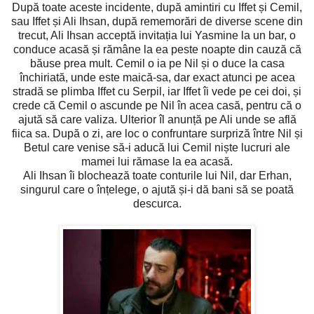
După toate aceste incidente, după amintiri cu Iffet și Cemil,
sau Iffet și Ali Ihsan, după rememorări de diverse scene din
trecut, Ali Ihsan acceptă invitația lui Yasmine la un bar, o
conduce acasă și rămâne la ea peste noapte din cauză că
băuse prea mult. Cemil o ia pe Nil și o duce la casa
închiriată, unde este maică-sa, dar exact atunci pe acea
stradă se plimba Iffet cu Serpil, iar Iffet îi vede pe cei doi, și
crede că Cemil o ascunde pe Nil în acea casă, pentru că o
ajută să care valiza. Ulterior îl anunță pe Ali unde se află
fiica sa. După o zi, are loc o confruntare surpriză între Nil și
Betul care venise să-i aducă lui Cemil niște lucruri ale
mamei lui rămase la ea acasă.
Ali Ihsan îi blochează toate conturile lui Nil, dar Erhan,
singurul care o înțelege, o ajută și-i dă bani să se poată
descurca.