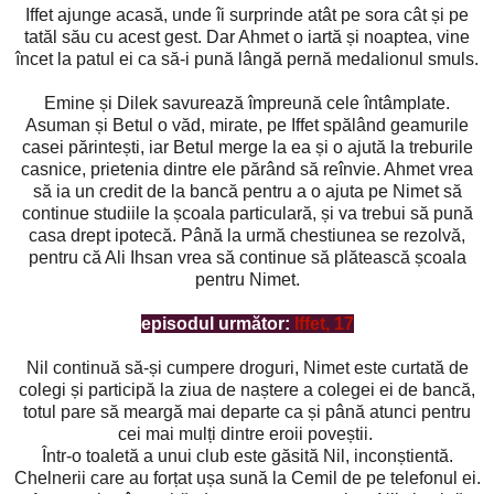
Iffet ajunge acasă, unde îi surprinde atât pe sora cât și pe
tatăl său cu acest gest. Dar Ahmet o iartă și noaptea, vine
încet la patul ei ca să-i pună lângă pernă medalionul smuls.
Emine și Dilek savurează împreună cele întâmplate.
Asuman și Betul o văd, mirate, pe Iffet spălând geamurile
casei părintești, iar Betul merge la ea și o ajută la treburile
casnice, prietenia dintre ele părând să reînvie. Ahmet vrea
să ia un credit de la bancă pentru a o ajuta pe Nimet să
continue studiile la școala particulară, și va trebui să pună
casa drept ipotecă. Până la urmă chestiunea se rezolvă,
pentru că Ali Ihsan vrea să continue să plătească școala
pentru Nimet.
episodul următor:
Iffet, 17
Nil continuă să-și cumpere droguri, Nimet este curtată de
colegi și participă la ziua de naștere a colegei ei de bancă,
totul pare să meargă mai departe ca și până atunci pentru
cei mai mulți dintre eroii poveștii.
Într-o toaletă a unui club este găsită Nil, inconștientă.
Chelnerii care au forțat ușa sună la Cemil de pe telefonul ei.