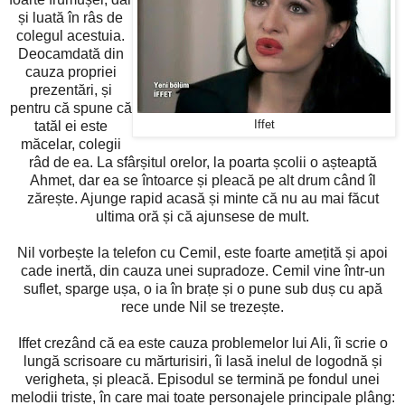
și luată în râs de
colegul acestuia.
Deocamdată din
cauza propriei
prezentări, și
pentru că spune că
tatăl ei este
Iffet
măcelar, colegii
râd de ea. La sfârșitul orelor, la poarta școlii o așteaptă
Ahmet, dar ea se întoarce și pleacă pe alt drum când îl
zărește. Ajunge rapid acasă și minte că nu au mai făcut
ultima oră și că ajunsese de mult.
Nil vorbește la telefon cu Cemil, este foarte amețită și apoi
cade inertă, din cauza unei supradoze. Cemil vine într-un
suflet, sparge ușa, o ia în brațe și o pune sub duș cu apă
rece unde Nil se trezește.
Iffet crezând că ea este cauza problemelor lui Ali, îi scrie o
lungă scrisoare cu mărturisiri, îi lasă inelul de logodnă și
verigheta, și pleacă. Episodul se termină pe fondul unei
melodii triste, în care mai toate personajele principale plâng: