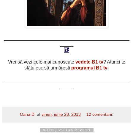
_______________________________________________
_____
R:
Vrei să vezi cele mai cunoscute
vedete B1 tv
? Atunci te
sfătuiesc să urmărești
programul B1 tv
!
_______________________________________________
_____
Oana D.
at
vineri, iunie 28, 2013
12 comentarii:
marți, 25 iunie 2013