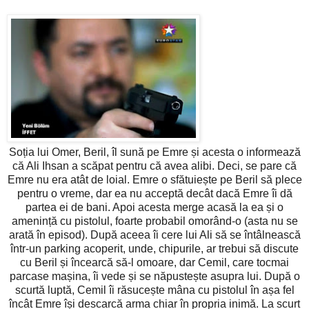
Soția lui Omer, Beril, îl sună pe Emre și acesta o informează
că Ali Ihsan a scăpat pentru că avea alibi. Deci, se pare că
Emre nu era atât de loial. Emre o sfătuiește pe Beril să plece
pentru o vreme, dar ea nu acceptă decât dacă Emre îi dă
partea ei de bani. Apoi acesta merge acasă la ea și o
amenință cu pistolul, foarte probabil omorând-o (asta nu se
arată în episod). După aceea îi cere lui Ali să se întâlnească
într-un parking acoperit, unde, chipurile, ar trebui să discute
cu Beril și încearcă să-l omoare, dar Cemil, care tocmai
parcase mașina, îi vede și se năpustește asupra lui. După o
scurtă luptă, Cemil îi răsucește mâna cu pistolul în așa fel
încât Emre își descarcă arma chiar în propria inimă. La scurt