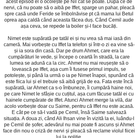
acest episod el o ocolește pe Nil cât se poate. După ce de
nervi, că nu poate să o aibă pe Iffet, sparge un pahar, pleacă
spre casă unde Feride se îmbolnăvise pt că mama lui Betul
oprea apa caldă când aceasta făcea duș. Când Cemil aude
așa ceva, se repede la boiler și-l face bucăți.
Nimet este supărată pe tatăl ei și nu vrea să mai iasă din
cameră. Mai vorbește cu Iffet la telefon și într-o zi ea vine să-
și ia sora din casă. Dar pe drum Ahmet, care era la
cumpărături le vede, și începe o ceartă în stradă, la care
lumea se adună ca la circ. Ahmet nu mai reușește să o
lovească pe Iffet, așa cum îi fusese primul impuls, se
potolește, și până la urmă o ia pe Nimet înapoi, spunând că
este fiica lui și el trebuie să aibă grijă de ea. Fata este încă
supărată, iar Ahmet ca s-o îmbuneze, îi cumpără haine noi,
pe care Nimet le sfâșie cu cuțitul, așa cum făcuse tatăl ei cu
hainele cumpărate de Iffet. Atunci Ahmet merge la vilă, dar
acolo vorbește doar cu Saime, pentru că Iffet nu este acasă.
E cât pe ce să-l vadă pe Cemil, însă Saime salvează
situația. A doua zi, când Ali Ihsan vine în vizită la ei, luându-l
pe Cemil de șofer, adevărul nu mai poate fi ascuns și Ahmet
face din nou o criză de nervi și pleacă să reclame violul fiicei
lui la poliție.