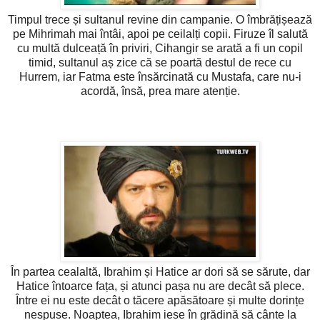
Timpul trece și sultanul revine din campanie. O îmbrățișează
pe Mihrimah mai întâi, apoi pe ceilalți copii. Firuze îl salută
cu multă dulceață în priviri, Cihangir se arată a fi un copil
timid, sultanul aș zice că se poartă destul de rece cu
Hurrem, iar Fatma este însărcinată cu Mustafa, care nu-i
acordă, însă, prea mare atenție.
În partea cealaltă, Ibrahim și Hatice ar dori să se sărute, dar
Hatice întoarce fața, și atunci pașa nu are decât să plece.
Între ei nu este decât o tăcere apăsătoare și multe dorințe
nespuse. Noaptea, Ibrahim iese în grădină să cânte la