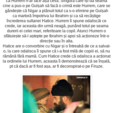
că Hurrem n-ar face așa ceva. Singura care își dă seama
cine a pus-o pe Gulșah să facă o crimă este Hurrem, care se
gândește că Nigar a plănuit totul ca s-o elimine pe Gulșah
ca martoră împotriva lui Ibrahim și ca să recâștige
încrederea sultanei Hatice. Hurrem îi spune odaliscăi ce
crede, iar aceasta din urmă neagă, punând totul pe seama
durerii ei celei mari, referitoare la copil. Atunci Hurrem o
sfătuiește să-l aștepte pe Ibrahim și apoi să acționeze într-o
direcție sau în alta.
Hatice are o convorbire cu Nigar și o întreabă de ce a salvat-
o, la care odalisca îi spune că i-a fost milă de copiii ei, să nu
rămână fără mamă. Cum Hatice crede că odalisca a acționat
la ordinele lui Hurrem, aceasta îi demonstrează că se înșală,
pt că dacă ar fi fost așa, ar fi deconspirat-o pe Firuze.