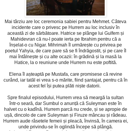
Mai târziu are loc ceremonia sabiei pentru Mehmet. Câteva
incidente care o privesc pe Hurrem au loc inclusiv în
această zi de sărbătoare. Hatrice se plânge lui Gulfem și
Mahidevran că nu-l poate ierta pe Ibrahim pentru că a
înșelat-o cu Nigar. Mihrimah îl urmărește cu privirea pe
poetul Yahyia, de care pare să se fi îndrăgostit, și pe care îl
mai întâlnește și cu alte ocazii: în grădină și la masă la
Hatice, la o reuniune unde Hurrem nu este poftită.
Elena îl așteaptă pe Mustafa, care promisese că revine
curând, iar tatăl ei vrea s-o mărite, fiind șantajat, pentru că în
acest fel își putea plăti niște datorii.
Spre finalul episodului, Hurrem vrea să meargă la sultan
într-o seară, dar Sumbul o anunță că Suleyman este în
halvet cu o kadînă. Hurrem parcă nu crede, și se apropie de
ușă, dincolo de care Suleyman și Firuze mâncau și râdeau.
Hurrem aude râsetele femeii și pleacă, învinsă, în camera ei,
unde privindu-se în oglindă începe să plângă.