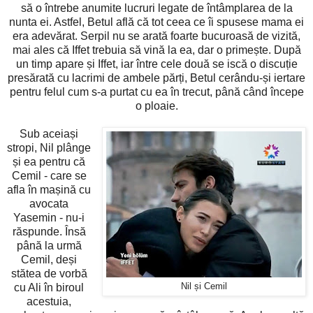
să o întrebe anumite lucruri legate de întâmplarea de la
nunta ei. Astfel, Betul află că tot ceea ce îi spusese mama ei
era adevărat. Serpil nu se arată foarte bucuroasă de vizită,
mai ales că Iffet trebuia să vină la ea, dar o primește. După
un timp apare și Iffet, iar între cele două se iscă o discuție
presărată cu lacrimi de ambele părți, Betul cerându-și iertare
pentru felul cum s-a purtat cu ea în trecut, până când începe
o ploaie.
Sub aceiași
stropi, Nil plânge
și ea pentru că
Cemil - care se
afla în mașină cu
avocata
Yasemin - nu-i
răspunde. Însă
până la urmă
Cemil, deși
stătea de vorbă
cu Ali în biroul
Nil și Cemil
acestuia,