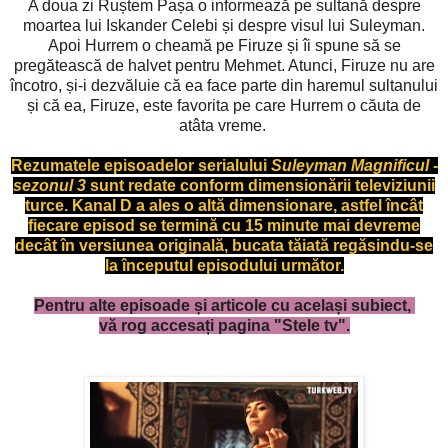
A doua zi Ruștem Pașa o informează pe sultană despre
moartea lui Iskander Celebi și despre visul lui Suleyman.
Apoi Hurrem o cheamă pe Firuze și îi spune să se
pregătească de halvet pentru Mehmet. Atunci, Firuze nu are
încotro, și-i dezvăluie că ea face parte din haremul sultanului
și că ea, Firuze, este favorita pe care Hurrem o căuta de
atâta vreme.
Rezumatele episoadelor serialului
Suleyman Magnificul -
sezonul 3
sunt redate conform dimensionării televiziunii
turce. Kanal D a ales o altă dimensionare, astfel încât
fiecare episod se termină cu 15 minute mai devreme
decât în versiunea originală, bucata tăiată regăsindu-se
la începutul episodului următor.
Pentru alte episoade și articole cu același subiect,
vă rog accesați pagina "Stele tv".