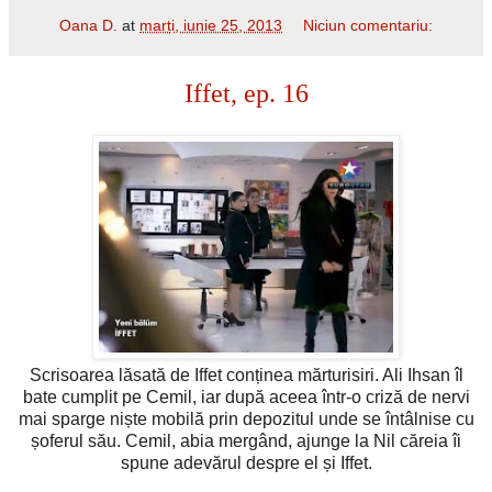
Oana D.
at
marți, iunie 25, 2013
Niciun comentariu:
Iffet, ep. 16
Scrisoarea lăsată de Iffet conținea mărturisiri. Ali Ihsan îl
bate cumplit pe Cemil, iar după aceea într-o criză de nervi
mai sparge niște mobilă prin depozitul unde se întâlnise cu
șoferul său. Cemil, abia mergând, ajunge la Nil căreia îi
spune adevărul despre el și Iffet.