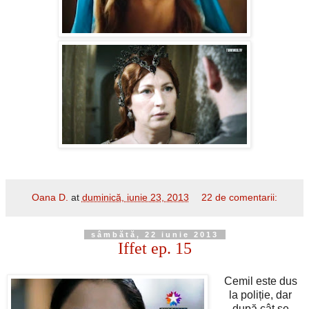
Oana D.
at
duminică, iunie 23, 2013
22 de comentarii:
sâmbătă, 22 iunie 2013
Iffet ep. 15
Cemil este dus
la poliție, dar
după cât se