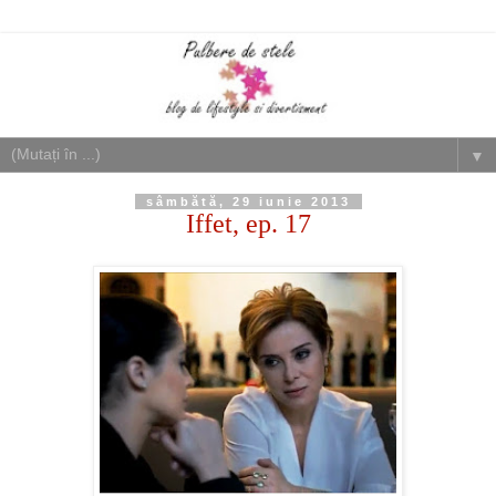
▼
sâmbătă, 29 iunie 2013
Iffet, ep. 17