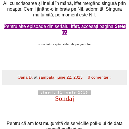
Ali cu scrisoarea și inelul în mână, Iffet mergând singură prin
noapte, Cemil ținând-o în brațe pe Nil, adormită. Singura
mulțumită, pe moment este Nil.
Pentru alte episoade din serialul
Iffet
, accesați pagina
Stele
tv
.
sursa foto: capturi video de pe youtube
Oana D.
at
sâmbătă, iunie 22, 2013
8 comentarii:
vineri, 21 iunie 2013
Sondaj
Pentru că am fost mulțumită de serviciile poll-ului de data