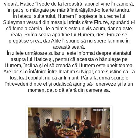
vioară, Hatice îl vede de la fereastră, apoi el vine în cameră,
în pat și o mângâie pe mână îmbrățișând-o foarte tandru.
În iatacul sultanului, Hurrem îi șoptește la ureche lui
Suleyman versuri din mesajul trimis către Firuze, spunându-i
că femeia căreia i le-a trimis este un vis acum, dar ea este
reală. Prima seară aparține lui Hurrem, deși Firuze se
pregătise și ea, dar Afife îi spune să nu spere la nimic în
această seară.
În zilele următoare sultanul este informat despre atentatul
asupra lui Hatice și, pentru că aceasta o bănuiește pe
Hurrem, înclină și el să creadă că Hurrem este uneltitoarea.
Are loc și o întâlnire între Ibrahim și Nigar, care susține că i-a
fost luat copilul, nu că ar fi murit. Până la urmă scurtele
întrevederi dintre el și odaliscă ajung să-l enerveze și la un
moment dat o dă afară din camera sa.