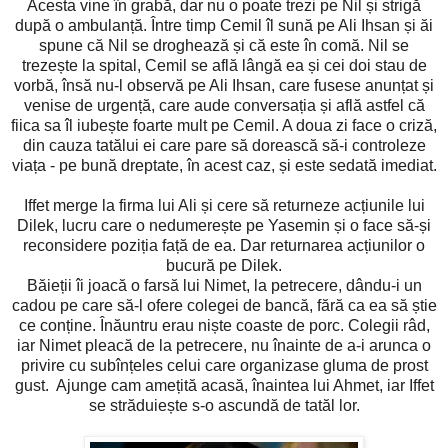
Acesta vine în grabă, dar nu o poate trezi pe Nil și strigă
după o ambulanță. Între timp Cemil îl sună pe Ali Ihsan și ăi
spune că Nil se droghează și că este în comă. Nil se
trezește la spital, Cemil se află lângă ea și cei doi stau de
vorbă, însă nu-l observă pe Ali Ihsan, care fusese anunțat și
venise de urgență, care aude conversația și află astfel că
fiica sa îl iubește foarte mult pe Cemil. A doua zi face o criză,
din cauza tatălui ei care pare să dorească să-i controleze
viața - pe bună dreptate, în acest caz, și este sedată imediat.
Iffet merge la firma lui Ali și cere să returneze acțiunile lui
Dilek, lucru care o nedumerește pe Yasemin și o face să-și
reconsidere poziția față de ea. Dar returnarea acțiunilor o
bucură pe Dilek.
Băieții îi joacă o farsă lui Nimet, la petrecere, dându-i un
cadou pe care să-l ofere colegei de bancă, fără ca ea să știe
ce conține. Înăuntru erau niște coaste de porc. Colegii râd,
iar Nimet pleacă de la petrecere, nu înainte de a-i arunca o
privire cu subînțeles celui care organizase gluma de prost
gust. Ajunge cam amețită acasă, înaintea lui Ahmet, iar Iffet
se străduiește s-o ascundă de tatăl lor.