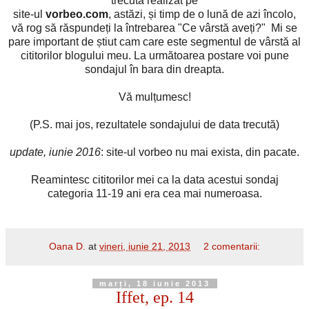
trecută realizat pe
site-ul
vorbeo.com
, astăzi, și timp de o lună de azi încolo,
vă rog să răspundeți la întrebarea "Ce vârstă aveți?" Mi se
pare important de știut cam care este segmentul de vârstă al
cititorilor blogului meu. La următoarea postare voi pune
sondajul în bara din dreapta.
Vă mulțumesc!
(P.S. mai jos, rezultatele sondajului de data trecută)
update, iunie 2016
: site-ul vorbeo nu mai exista, din pacate.
Reamintesc cititorilor mei ca la data acestui sondaj
categoria 11-19 ani era cea mai numeroasa.
Oana D.
at
vineri, iunie 21, 2013
2 comentarii:
marți, 18 iunie 2013
Iffet, ep. 14