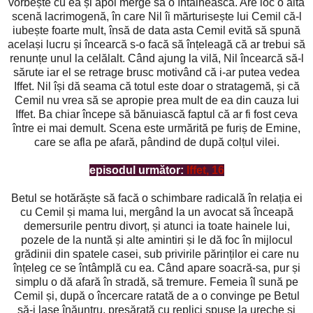
vorbește cu ea și apoi merge să o întâlnească. Are loc o altă
scenă lacrimogenă, în care Nil îi mărturisește lui Cemil că-l
iubește foarte mult, însă de data asta Cemil evită să spună
același lucru și încearcă s-o facă să înțeleagă că ar trebui să
renunțe unul la celălalt. Când ajung la vilă, Nil încearcă să-l
sărute iar el se retrage brusc motivând că i-ar putea vedea
Iffet. Nil își dă seama că totul este doar o stratagemă, și că
Cemil nu vrea să se apropie prea mult de ea din cauza lui
Iffet. Ba chiar începe să bănuiască faptul că ar fi fost ceva
între ei mai demult. Scena este urmărită pe furiș de Emine,
care se afla pe afară, pândind de după colțul vilei.
episodul următor:
Iffet, 16
Betul se hotărăște să facă o schimbare radicală în relația ei
cu Cemil și mama lui, mergând la un avocat să înceapă
demersurile pentru divorț, și atunci ia toate hainele lui,
pozele de la nuntă și alte amintiri și le dă foc în mijlocul
grădinii din spatele casei, sub privirile părinților ei care nu
înțeleg ce se întâmplă cu ea. Când apare soacră-sa, pur și
simplu o dă afară în stradă, să tremure. Femeia îl sună pe
Cemil și, după o încercare ratată de a o convinge pe Betul
să-i lase înăuntru, presărată cu replici spuse la ureche și