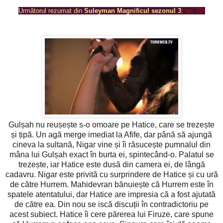
Următorul rezumat din
Suleyman Magnificul sezonul 3
:
ep. 70
Gulșah nu reușește s-o omoare pe Hatice, care se trezește
și țipă. Un agă merge imediat la Afife, dar până să ajungă
cineva la sultană, Nigar vine și îi răsucește pumnalul din
mâna lui Gulșah exact în burta ei, spintecând-o. Palatul se
trezește, iar Hatice este dusă din camera ei, de lângă
cadavru. Nigar este privită cu surprindere de Hatice și cu ură
de către Hurrem. Mahidevran bănuiește că Hurrem este în
spatele atentatului, dar Hatice are impresia că a fost ajutată
de către ea. Din nou se iscă discuții în contradictoriu pe
acest subiect. Hatice îi cere părerea lui Firuze, care spune