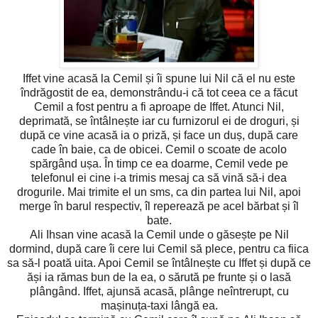
Iffet vine acasă la Cemil și îi spune lui Nil că el nu este
îndrăgostit de ea, demonstrându-i că tot ceea ce a făcut
Cemil a fost pentru a fi aproape de Iffet. Atunci Nil,
deprimată, se întâlnește iar cu furnizorul ei de droguri, și
după ce vine acasă ia o priză, și face un duș, după care
cade în baie, ca de obicei. Cemil o scoate de acolo
spărgând ușa. În timp ce ea doarme, Cemil vede pe
telefonul ei cine i-a trimis mesaj ca să vină să-i dea
drogurile. Mai trimite el un sms, ca din partea lui Nil, apoi
merge în barul respectiv, îl reperează pe acel bărbat și îl
bate.
Ali Ihsan vine acasă la Cemil unde o găsește pe Nil
dormind, după care îi cere lui Cemil să plece, pentru ca fiica
sa să-l poată uita. Apoi Cemil se întâlnește cu Iffet și după ce
ăși ia rămas bun de la ea, o sărută pe frunte și o lasă
plângând. Iffet, ajunsă acasă, plânge neîntrerupt, cu
mașinuța-taxi lângă ea.