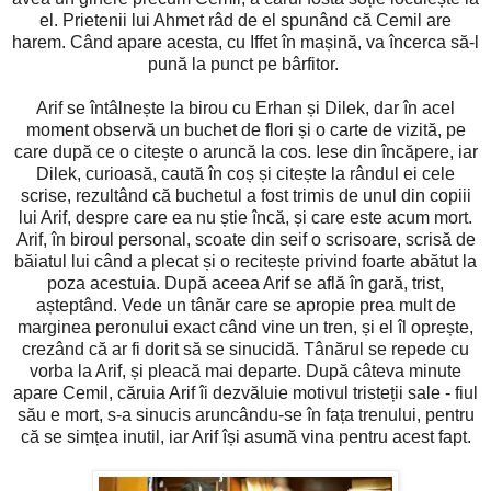
el. Prietenii lui Ahmet râd de el spunând că Cemil are
harem. Când apare acesta, cu Iffet în mașină, va încerca să-l
pună la punct pe bârfitor.
Arif se întâlnește la birou cu Erhan și Dilek, dar în acel
moment observă un buchet de flori și o carte de vizită, pe
care după ce o citește o aruncă la cos. Iese din încăpere, iar
Dilek, curioasă, caută în coș și citește la rândul ei cele
scrise, rezultând că buchetul a fost trimis de unul din copiii
lui Arif, despre care ea nu știe încă, și care este acum mort.
Arif, în biroul personal, scoate din seif o scrisoare, scrisă de
băiatul lui când a plecat și o recitește privind foarte abătut la
poza acestuia. După aceea Arif se află în gară, trist,
așteptând. Vede un tânăr care se apropie prea mult de
marginea peronului exact când vine un tren, și el îl oprește,
crezând că ar fi dorit să se sinucidă. Tânărul se repede cu
vorba la Arif, și pleacă mai departe. După câteva minute
apare Cemil, căruia Arif îi dezvăluie motivul tristeții sale - fiul
său e mort, s-a sinucis aruncându-se în fața trenului, pentru
că se simțea inutil, iar Arif își asumă vina pentru acest fapt.