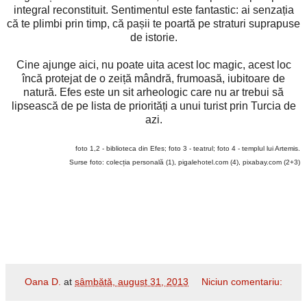
integral reconstituit. Sentimentul este fantastic: ai senzația
că te plimbi prin timp, că pașii te poartă pe straturi suprapuse
de istorie.
Cine ajunge aici, nu poate uita acest loc magic, acest loc
încă protejat de o zeiță mândră, frumoasă, iubitoare de
natură. Efes este un sit arheologic care nu ar trebui să
lipsească de pe lista de priorități a unui turist prin Turcia de
azi.
foto 1,2 - biblioteca din Efes; foto 3 - teatrul; foto 4 - templul lui Artemis.
Surse foto: colecția personală (1), pigalehotel.com (4), pixabay.com (2+3)
Oana D.
at
sâmbătă, august 31, 2013
Niciun comentariu: