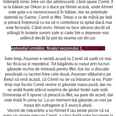
întâmplă nimic între cei doi adolescenți, când apare Cemil, îl
ia la bătaie pe Orkun și o duce pe Nimet acasă, unde Ahmet
este gata s-o nenorocească în bătaie, dar se potolește
datorită lui Saime, Cemil și Iffet. Totuși o ia de mână pe fată
și pleacă împreună cu ea să o controleze la spital dacă mai
este fecioară. Când revin, Nimet nu face altceva decât să
plângă în brațele surorii sale și cade într-o depresie mai
adâncă decât își pot da seama cei din jur.
episodul următor, finalul sezonului 1,
Iffet, ep. 35
Între timp, Asuman e venită acasă la Cemil să vadă ce mai
fac fiică-sa și nepoțelul. Tot băgându-și nasul prin lucruri
găsește rochia de mireasă pentru Iffet. Are loc o discuție
presărată cu lacrimi între cele două, Asuman sfătuind-o pe
Betul să vină acasă, că Cemil nu se va întoarce la ea. Puțin
timp mai încolo Cemil revine și găsește masa pusă, dar nu
se arată foarte plăcut surprins de gestul fostei sale soții.
Dimineața el îi spune că pleacă la Iffet, ea pare de acord, dar
este tristă în urma lui. La un moment dat găsește un inel pe
masa din sufragerie și îl aruncă afară.
Vecinii de măcelărie a lui Ahmet îl iau peste picior că va
avea un ginere precum Cemil, a cărui fostă soție locuiește la