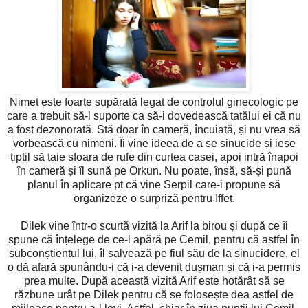
Nimet este foarte supărată legat de controlul ginecologic pe
care a trebuit să-l suporte ca să-i dovedească tatălui ei că nu
a fost dezonorată. Stă doar în cameră, încuiată, și nu vrea să
vorbească cu nimeni. Îi vine ideea de a se sinucide și iese
tiptil să taie sfoara de rufe din curtea casei, apoi intră înapoi
în cameră și îl sună pe Orkun. Nu poate, însă, să-și pună
planul în aplicare pt că vine Serpil care-i propune să
organizeze o surpriză pentru Iffet.
Dilek vine într-o scurtă vizită la Arif la birou și după ce îi
spune că înțelege de ce-l apără pe Cemil, pentru că astfel în
subconștientul lui, îl salvează pe fiul său de la sinucidere, el
o dă afară spunându-i că i-a devenit dușman și că i-a permis
prea multe. După această vizită Arif este hotărât să se
răzbune urât pe Dilek pentru că se folosește dea astfel de