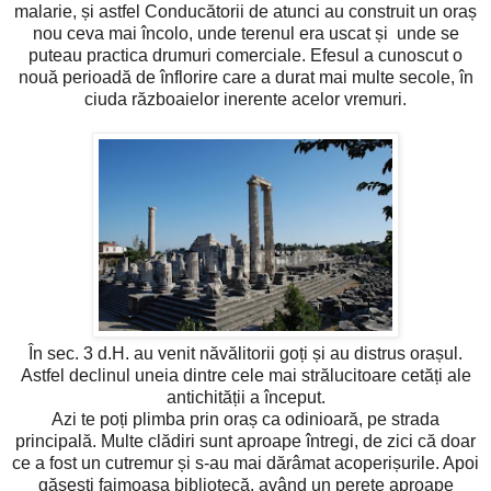
malarie, și astfel Conducătorii de atunci au construit un oraș
nou ceva mai încolo, unde terenul era uscat și unde se
puteau practica drumuri comerciale. Efesul a cunoscut o
nouă perioadă de înflorire care a durat mai multe secole, în
ciuda războaielor inerente acelor vremuri.
În sec. 3 d.H. au venit năvălitorii goți și au distrus orașul.
Astfel declinul uneia dintre cele mai strălucitoare cetăți ale
antichității a început.
Azi te poți plimba prin oraș ca odinioară, pe strada
principală. Multe clădiri sunt aproape întregi, de zici că doar
ce a fost un cutremur și s-au mai dărâmat acoperișurile. Apoi
găsești faimoasa bibliotecă, având un perete aproape