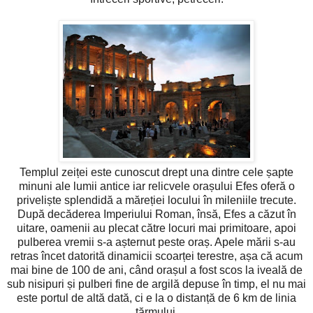
Templul zeiței este cunoscut drept una dintre cele șapte
minuni ale lumii antice iar relicvele orașului Efes oferă o
priveliște splendidă a măreției locului în mileniile trecute.
După decăderea Imperiului Roman, însă, Efes a căzut în
uitare, oamenii au plecat către locuri mai primitoare, apoi
pulberea vremii s-a așternut peste oraș. Apele mării s-au
retras încet datorită dinamicii scoarței terestre, așa că acum
mai bine de 100 de ani, când orașul a fost scos la iveală de
sub nisipuri și pulberi fine de argilă depuse în timp, el nu mai
este portul de altă dată, ci e la o distanță de 6 km de linia
țărmului.