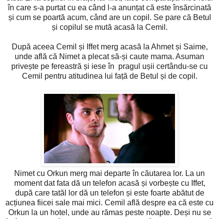
în care s-a purtat cu ea când l-a anunțat că este însărcinată
și cum se poartă acum, când are un copil. Se pare că Betul
și copilul se mută acasă la Cemil.
După aceea Cemil și Iffet merg acasă la Ahmet și Saime,
unde află că Nimet a plecat să-și caute mama. Asuman
privește pe fereastră și iese în pragul ușii certându-se cu
Cemil pentru atitudinea lui față de Betul și de copil.
Nimet cu Orkun merg mai departe în căutarea lor. La un
moment dat fata dă un telefon acasă și vorbește cu Iffet,
după care tatăl lor dă un telefon și este foarte abătut de
acțiunea fiicei sale mai mici. Cemil află despre ea că este cu
Orkun la un hotel, unde au rămas peste noapte. Deși nu se