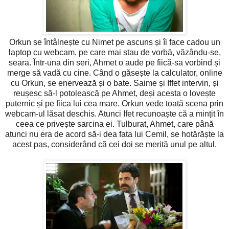
Orkun se întâlnește cu Nimet pe ascuns și îi face cadou un
laptop cu webcam, pe care mai stau de vorbă, văzându-se,
seara. Într-una din seri, Ahmet o aude pe fiică-sa vorbind și
merge să vadă cu cine. Când o găsește la calculator, online
cu Orkun, se enervează și o bate. Saime și Iffet intervin, și
reușesc să-l potolească pe Ahmet, deși acesta o lovește
puternic și pe fiica lui cea mare. Orkun vede toată scena prin
webcam-ul lăsat deschis. Atunci Ifet recunoaște că a mințit în
ceea ce privește sarcina ei. Tulburat, Ahmet, care până
atunci nu era de acord să-i dea fata lui Cemil, se hotărăște la
acest pas, considerând că cei doi se merită unul pe altul.