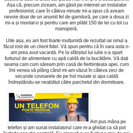
Așa că, precum ziceam, am găsit pe internet un instalator
profesionist, care în câteva minute mi-a spus că aveam
nevoie doar de un anumit fel de garnitură, pe care a doua zi
mi-a și montat-o și pentru care am plătit 150 de lei cu tot cu
manoperă.
Uite așa, eu am fost foarte mulțumită de rezultat iar omul a
făcut rost de un client fidel. Vă spun pentru că în vara asta n-
am prea avut vacanță. Pe la sfârșitul lui iulie s-a spart
furtunul de alimentare cu apă caldă de la bucătărie. Vă dați
seama cam cum săream prin casă de fierbințeala apei, cum
îmi venea să plâng când mi-am văzut în câteva zeci de
secunde covoarele de pe hol muiate și apa caldă
îndreptându-se neabătut către parchetul din dormitoare.
Am pus mâna pe
telefon și am sunat instalatorul care m-a ghidat ca să pot