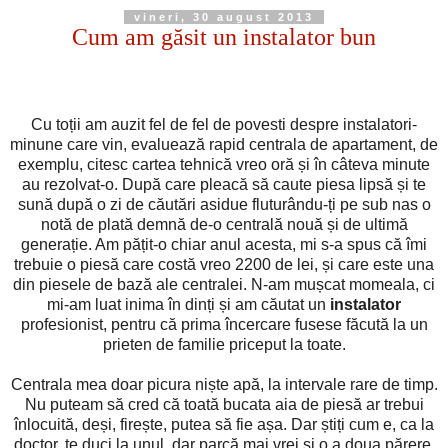
vineri, 30 august 2013
Cum am găsit un instalator bun
Cu toții am auzit fel de fel de povesti despre instalatori-
minune care vin, evaluează rapid centrala de apartament, de
exemplu, citesc cartea tehnică vreo oră și în câteva minute
au rezolvat-o. După care pleacă să caute piesa lipsă și te
sună după o zi de căutări asidue fluturându-ți pe sub nas o
notă de plată demnă de-o centrală nouă și de ultimă
generație. Am pățit-o chiar anul acesta, mi s-a spus că îmi
trebuie o piesă care costă vreo 2200 de lei, și care este una
din piesele de bază ale centralei. N-am mușcat momeala, ci
mi-am luat inima în dinți și am căutat un
instalator
profesionist, pentru că prima încercare fusese făcută la un
prieten de familie priceput la toate.
Centrala mea doar picura niște apă, la intervale rare de timp.
Nu puteam să cred că toată bucata aia de piesă ar trebui
înlocuită, deși, firește, putea să fie așa. Dar știți cum e, ca la
doctor, te duci la unul, dar parcă mai vrei și o a doua părere.