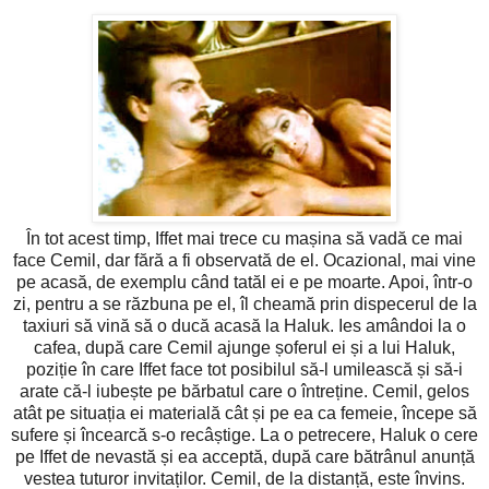
În tot acest timp, Iffet mai trece cu mașina să vadă ce mai
face Cemil, dar fără a fi observată de el. Ocazional, mai vine
pe acasă, de exemplu când tatăl ei e pe moarte. Apoi, într-o
zi, pentru a se răzbuna pe el, îl cheamă prin dispecerul de la
taxiuri să vină să o ducă acasă la Haluk. Ies amândoi la o
cafea, după care Cemil ajunge șoferul ei și a lui Haluk,
poziție în care Iffet face tot posibilul să-l umilească și să-i
arate că-l iubește pe bărbatul care o întreține. Cemil, gelos
atât pe situația ei materială cât și pe ea ca femeie, începe să
sufere și încearcă s-o recâștige. La o petrecere, Haluk o cere
pe Iffet de nevastă și ea acceptă, după care bătrânul anunță
vestea tuturor invitaților. Cemil, de la distanță, este învins.