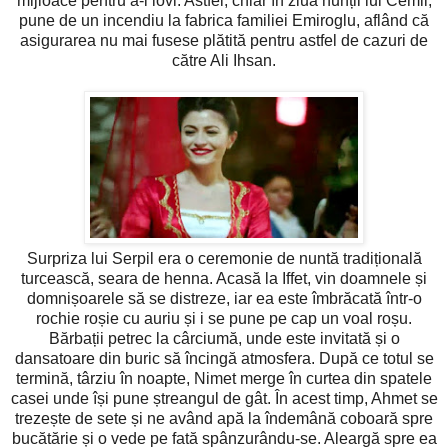
mijloace pentru a-l lovi. Astfel, chiar în ziua nunții lui Cemil,
pune de un incendiu la fabrica familiei Emiroglu, aflând că
asigurarea nu mai fusese plătită pentru astfel de cazuri de
către Ali Ihsan.
Surpriza lui Serpil era o ceremonie de nuntă tradițională
turcească, seara de henna. Acasă la Iffet, vin doamnele și
domnișoarele să se distreze, iar ea este îmbrăcată într-o
rochie roșie cu auriu și i se pune pe cap un voal roșu.
Bărbații petrec la cârciumă, unde este invitată și o
dansatoare din buric să încingă atmosfera. După ce totul se
termină, târziu în noapte, Nimet merge în curtea din spatele
casei unde își pune ștreangul de gât. În acest timp, Ahmet se
trezește de sete și ne având apă la îndemână coboară spre
bucătărie și o vede pe fată spânzurându-se. Aleargă spre ea