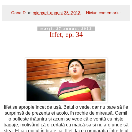
Oana D.
at
miercuri, august 28, 2013
Niciun comentariu:
marți, 27 august 2013
Iffet, ep. 34
Iffet se apropie încet de ușă. Betul o vede, dar nu pare să fie
surprinsă de prezența ei acolo, în rochie de mireasă. Cemil
o poftește înăuntru și acum se vede că e venită cu niște
bagaje, motivând că e certată cu maică-sa și nu are unde să
stea. El ia copilul în brațe, iar Iffet, face comparația între felul