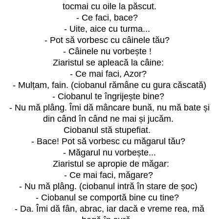
tocmai cu oile la păscut.
- Ce faci, bace?
- Uite, aice cu turma...
- Pot să vorbesc cu câinele tău?
- Câinele nu vorbește !
Ziaristul se apleacă la câine:
- Ce mai faci, Azor?
- Mulțam, fain. (ciobanul rămâne cu gura căscată)
- Ciobanul te îngrijește bine?
- Nu mă plâng. Îmi dă mâncare bună, nu mă bate și
din când în când ne mai și jucăm.
Ciobanul stă stupefiat.
- Bace! Pot să vorbesc cu măgarul tău?
- Măgarul nu vorbește...
Ziaristul se apropie de măgar:
- Ce mai faci, măgare?
- Nu mă plâng. (ciobanul intră în stare de șoc)
- Ciobanul se comportă bine cu tine?
- Da. Îmi dă fân, abrac, iar dacă e vreme rea, mă