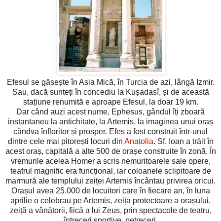
Efesul se găsește în Asia Mică, în Turcia de azi, lângă Izmir.
Sau, dacă sunteți în concediu la Kușadasî, și de această
stațiune renumită e aproape Efesul, la doar 19 km.
Dar când auzi acest nume, Ephesus, gândul îți zboară
instantaneu la antichitate, la Artemis, la imaginea unui oraș
cândva înfloritor și prosper. Efes a fost construit într-unul
dintre cele mai pitorești locuri din
Anatolia
. Sf. Ioan a trăit în
acest oraș, capitală a alte 500 de orașe construite în zonă. În
vremurile acelea Homer a scris nemuritoarele sale opere,
teatrul magnific era funcțional, iar coloanele sclipitoare de
marmură ale templului zeiței Artemis încântau privirea oricui.
Orașul avea 25.000 de locuitori care în fiecare an, în luna
aprilie o celebrau pe Artemis, zeița protectoare a orașului,
zeiță a vânătorii, fiică a lui Zeus, prin spectacole de teatru,
întreceri sportive, petreceri.