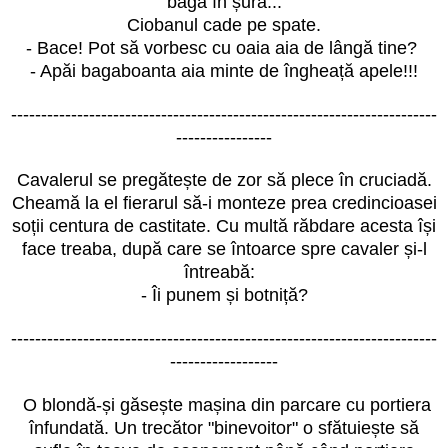
bagă în șură...
Ciobanul cade pe spate.
- Bace! Pot să vorbesc cu oaia aia de lângă tine?
- Apăi bagaboanta aia minte de îngheață apele!!!
-----------------------------------------------------------------------
----------------
Cavalerul se pregătește de zor să plece în cruciadă.
Cheamă la el fierarul să-i monteze prea credincioasei
soții centura de castitate. Cu multă răbdare acesta își
face treaba, după care se întoarce spre cavaler și-l
întreabă:
- Îi punem și botniță?
-----------------------------------------------------------------------
------------------
O blondă-și găsește mașina din parcare cu portiera
înfundată. Un trecător "binevoitor" o sfătuiește să