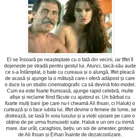
El se însoară pe neașteptate cu o fată din vecini, iar Iffet îl
dojenește pe stradă pentru gestul lui. Atunci, taică-său aude
ce s-a întâmplat, o bate cu cureaua și o alungă. Iffet pleacă
de acasă și ajunge la o mătușă care-i oferă adăpost și care
o duce la un studio cinematografic ca să devină foto-model.
Cum ea este foarte frumoasă, ajunge rapid celebră, multe
afișe și reclame fiind făcute cu ajutorul ei. Un bărbat cu
foarte mulți bani (pe care nu-l cheamă Ali Ihsan, ci Haluk) o
curtează și o face iubita lui. Iffet devine o femeie de lume, se
distrează, se lasă în voia luxului și a vieții ușoare pe care o
obține de pe urma frumuseții sale. Haluk e un om cu inimă
mare, dar urât, caraghios, bețiv, un soi de amestec grotesc
de Ali Ihsan și Erhan înainte de dezalcoolizare.