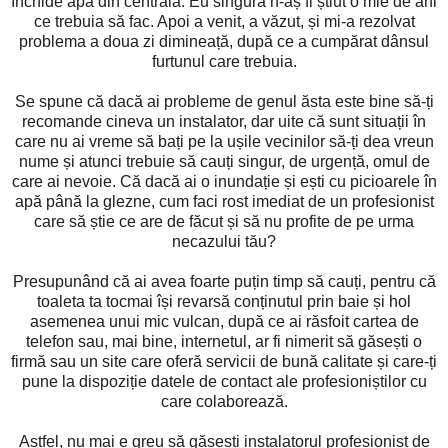
închide apa din centrală. Eu singură n-aș fi știut o mie de ani
ce trebuia să fac. Apoi a venit, a văzut, și mi-a rezolvat
problema a doua zi dimineață, după ce a cumpărat dânsul
furtunul care trebuia.
Se spune că dacă ai probleme de genul ăsta este bine să-ți
recomande cineva un instalator, dar uite că sunt situații în
care nu ai vreme să bați pe la ușile vecinilor să-ți dea vreun
nume și atunci trebuie să cauți singur, de urgență, omul de
care ai nevoie. Că dacă ai o inundație și ești cu picioarele în
apă până la glezne, cum faci rost imediat de un profesionist
care să știe ce are de făcut și să nu profite de pe urma
necazului tău?
Presupunând că ai avea foarte puțin timp să cauți, pentru că
toaleta ta tocmai își revarsă conținutul prin baie și hol
asemenea unui mic vulcan, după ce ai răsfoit cartea de
telefon sau, mai bine, internetul, ar fi nimerit să găsești o
firmă sau un site care oferă servicii de bună calitate și care-ți
pune la dispoziție datele de contact ale profesioniștilor cu
care colaborează.
Astfel, nu mai e greu să găsești instalatorul profesionist de