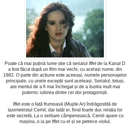
Poate că mai puțină lume știe că serialul
Iffet
de la Kanal D
a fost făcut după un film mai vechi, cu același nume, din
1982. O parte din acțiune este aceeași, numele personajelor
principale, cu unele excepții sunt aceleași. Serialul, totuși,
are meritul de a fi mai închegat și de a ilustra mult mai
puternic iubirea dintre cei doi protagoniști.
Iffet este o fată frumoasă (Mujde Ar) îndrăgostită de
taximetristul Cemil, dar tatăl ei, fiind foarte dur, relația lor
este secretă. La o serbare câmpenească, Cemil apare cu
mașina, o ia pe Iffet cu el și se petrece violul.