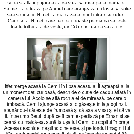
sună și află îngrijorată că ea vrea să meargă la mama ei.
Saime îl alertează pe Ahmet care aranjează cu fosta sa soție
să-i spună lui Nimet că maică-sa a murit într-un accident.
Când află, Nimet, care n-o recunoaște pe mama sa, este
foarte tulburată de veste, iar Orkun încearcă s-o ajute.
Iffet merge acasă la Cemil în lipsa acestuia. Îl așteaptă și la
un moment dat, curioasă, deschide o cutie de cadou aflată în
camera lui. Acolo se află rochia ei de mireasă, pe care o
îmbracă. Cemil ajunge acasă și o găsește în fața oglinzii,
spunându-i cât este de frumoasă și că așa a visat și el că va
fi. Între timp Betul, după ce îl cam expediază pe Erhan și se
ceartă cu maică-sa, sună la ușa lui Cemil cu copilul în brațe.
Acesta deschide, neștiind cine este, și pe fondul imaginii lui