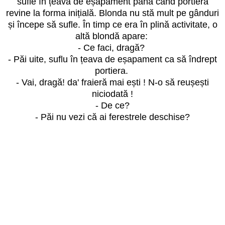
sufle în țeava de eșapament până când portiera
revine la forma inițială. Blonda nu stă mult pe gânduri
și începe să sufle. În timp ce era în plină activitate, o
altă blondă apare:
- Ce faci, dragă?
- Păi uite, suflu în țeava de eșapament ca să îndrept
portiera.
- Vai, dragă! da' fraieră mai ești ! N-o să reușești
niciodată !
- De ce?
- Păi nu vezi că ai ferestrele deschise?