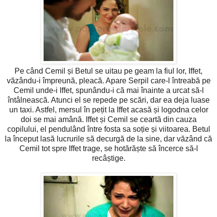
Pe când Cemil și Betul se uitau pe geam la fiul lor, Iffet,
văzându-i împreună, pleacă. Apare Serpil care-l întreabă pe
Cemil unde-i Iffet, spunându-i că mai înainte a urcat să-l
întâlnească. Atunci el se repede pe scări, dar ea deja luase
un taxi. Astfel, mersul în pețit la Iffet acasă și logodna celor
doi se mai amână. Iffet și Cemil se ceartă din cauza
copilului, el pendulând între fosta sa soție și viitoarea. Betul
la început lasă lucrurile să decurgă de la sine, dar văzând că
Cemil tot spre Iffet trage, se hotărăște să încerce să-l
recâștige.