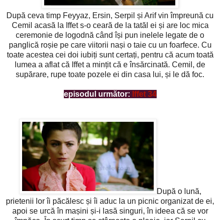
După ceva timp Feyyaz, Ersin, Serpil și Arif vin împreună cu
Cemil acasă la Iffet s-o ceară de la tatăl ei și are loc mica
ceremonie de logodnă când își pun inelele legate de o
panglică roșie pe care viitorii nași o taie cu un foarfece. Cu
toate acestea cei doi iubiți sunt certați, pentru că acum toată
lumea a aflat că Iffet a mințit că e însărcinată. Cemil, de
supărare, rupe toate pozele ei din casa lui, și le dă foc.
episodul următor:
Iffet 34
După o lună,
prietenii lor îi păcălesc și îi aduc la un picnic organizat de ei,
apoi se urcă în mașini și-i lasă singuri, în ideea că se vor