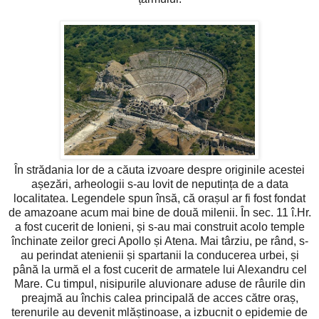
În strădania lor de a căuta izvoare despre originile acestei
așezări, arheologii s-au lovit de neputința de a data
localitatea. Legendele spun însă, că orașul ar fi fost fondat
de amazoane acum mai bine de două milenii. În sec. 11 î.Hr.
a fost cucerit de Ionieni, și s-au mai construit acolo temple
închinate zeilor greci Apollo și Atena. Mai târziu, pe rând, s-
au perindat atenienii și spartanii la conducerea urbei, și
până la urmă el a fost cucerit de armatele lui Alexandru cel
Mare. Cu timpul, nisipurile aluvionare aduse de râurile din
preajmă au închis calea principală de acces către oraș,
terenurile au devenit mlăștinoase, a izbucnit o epidemie de