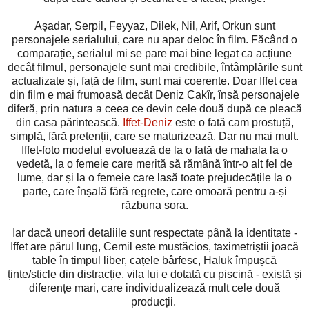
Așadar, Serpil, Feyyaz, Dilek, Nil, Arif, Orkun sunt
personajele serialului, care nu apar deloc în film. Făcând o
comparație, serialul mi se pare mai bine legat ca acțiune
decât filmul, personajele sunt mai credibile, întâmplările sunt
actualizate și, față de film, sunt mai coerente. Doar Iffet cea
din film e mai frumoasă decât Deniz Cakîr, însă personajele
diferă, prin natura a ceea ce devin cele două după ce pleacă
din casa părintească.
Iffet-Deniz
este o fată cam prostuță,
simplă, fără pretenții, care se maturizează. Dar nu mai mult.
Iffet-foto modelul evoluează de la o fată de mahala la o
vedetă, la o femeie care merită să rămână într-o alt fel de
lume, dar și la o femeie care lasă toate prejudecățile la o
parte, care înșală fără regrete, care omoară pentru a-și
răzbuna sora.
Iar dacă uneori detaliile sunt respectate până la identitate -
Iffet are părul lung, Cemil este mustăcios, taximetriștii joacă
table în timpul liber, cațele bârfesc, Haluk împușcă
ținte/sticle din distracție, vila lui e dotată cu piscină - există și
diferențe mari, care individualizează mult cele două
producții.