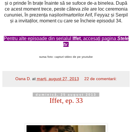
și o prinde în brațe înainte să se sufoce de-a binelea. După
ce acest moment trece, peste câteva zile are loc ceremonia
cununiei, în prezența nașilor/martorilor Arif, Feyyaz și Serpil
și a invitaților, moment cu care se încheie episodul 34.
Pentru alte episoade din serialul
Iffet
, accesați pagina
Stele
tv
.
sursa foto: capturi video de pe youtube
Oana D.
at
marți, august 27, 2013
22 de comentarii:
duminică, 25 august 2013
Iffet, ep. 33