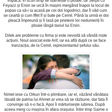
împăca. În scurt timp se stârnește o ploaie, iar Serpil cu
Feyazz și Ersin se urcă în mașini mergând înapoi la locul de
popas ca să-i ia acasă pe cei doi logodnici, dar îi văd cum
se ceartă și cum Iffet îl și bate pe Cemil. Până la urmă ei doi
pleacă împreună și îi lasă pe prietenii lor nedumeriți în
ploaie lângă taxiul lui Ersin.
Dilek are probleme cu firma și este nevoită să vândă niște
acțiuni. Noul asociat este Arif, iar ea află după ce se face
tranzacția, de la Cemil, reprezentantul șefului său.
Nimet iese cu Orkun într-o plimbare, iar el, văzând vânătaia
lăsată de palma lui Ahmet ar vrea să se răzbune, dar fata îl
convinge să n-o facă. Apoi îi mărturisește iubirea. După
aceea merg cu mașina în afara orașului. Între timp Saime o