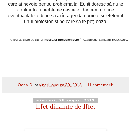
care ai nevoie pentru problema ta. Eu îți doresc să nu te
confrunți cu probleme casnice, dar pentru orice
eventualitate, e bine să ai în agendă numele și telefonul
unui profesionist pe care să te poți baza.
Articol scris pentru site-ul
instalator-profesionist.ro
în cadrul unei campanii
BlogMoney
.
Oana D.
at
vineri, august 30, 2013
11 comentarii:
miercuri, 28 august 2013
Iffet dinainte de Iffet