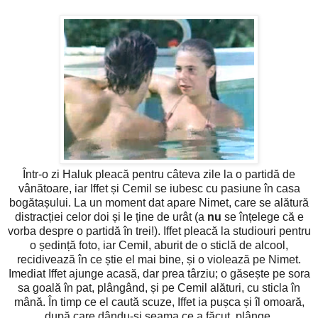
Într-o zi Haluk pleacă pentru câteva zile la o partidă de
vânătoare, iar Iffet și Cemil se iubesc cu pasiune în casa
bogătașului. La un moment dat apare Nimet, care se alătură
distracției celor doi și le ține de urât (a
nu
se înțelege că e
vorba despre o partidă în trei!). Iffet pleacă la studiouri pentru
o ședință foto, iar Cemil, aburit de o sticlă de alcool,
recidivează în ce știe el mai bine, și o violează pe Nimet.
Imediat Iffet ajunge acasă, dar prea târziu; o găsește pe sora
sa goală în pat, plângând, și pe Cemil alături, cu sticla în
mână. În timp ce el caută scuze, Iffet ia pușca și îl omoară,
după care dându-și seama ce a făcut, plânge.