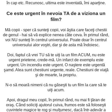
în cap etc. Recunosc, ultima este inventată, îmi aparţine.
Ce este urgent în nevoia TA de a viziona un
film?
Mă copii - sper că sunteţi copii, voi ăştia care faceţi chestii
de genul - hai să vă explice nenea câte ceva. În primul rând,
voi NU sunteţi în centrul universului. Poate doar în centrul
universului alor voştri, dar şi de asta mă îndoiesc.
Doi, faptul că vrei TU să te uiţi la un film ACUM, nu este
urgent prietene, crede-mă. Un infarct de exemplu este
urgent. Un incendiu este urgent. O naştere este urgentă
şamd. Alea sunt chestiuni urgente, reale. Chestiuni de viaţă
şi de moarte, la propriu.
N-o să moară nimeni că nu găseşti tu un film la care să te
uiţi acum.
Apoi, dragul meu copil, în primul rând, nu mai fi ţăran de
oraş. Când soliciţi ajutorul cuiva, frumos este să foloseşti
cuvintele magice te rog şi mulţumesc, dacă într-adevăr a