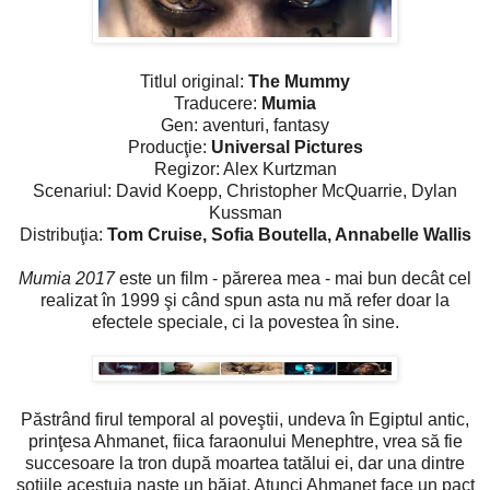
Titlul original:
The Mummy
Traducere:
Mumia
Gen: aventuri, fantasy
Producţie:
Universal Pictures
Regizor: Alex Kurtzman
Scenariul: David Koepp, Christopher McQuarrie, Dylan
Kussman
Distribuţia:
Tom Cruise, Sofia Boutella, Annabelle Wallis
Mumia 2017
este un film - părerea mea - mai bun decât cel
realizat în 1999 şi când spun asta nu mă refer doar la
efectele speciale, ci la povestea în sine.
Păstrând firul temporal al poveştii, undeva în Egiptul antic,
prinţesa Ahmanet, fiica faraonului Menephtre, vrea să fie
succesoare la tron după moartea tatălui ei, dar una dintre
soţiile acestuia naşte un băiat. Atunci Ahmanet face un pact