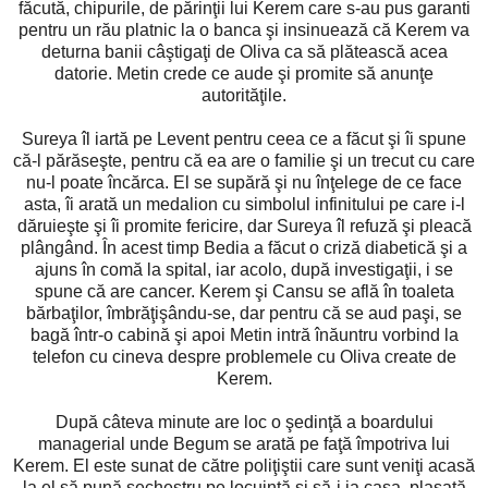
făcută, chipurile, de părinţii lui Kerem care s-au pus garanti
pentru un rău platnic la o banca şi insinuează că Kerem va
deturna banii câştigaţi de Oliva ca să plătească acea
datorie. Metin crede ce aude şi promite să anunţe
autorităţile.
Sureya îl iartă pe Levent pentru ceea ce a făcut şi îi spune
că-l părăseşte, pentru că ea are o familie şi un trecut cu care
nu-l poate încărca. El se supără şi nu înţelege de ce face
asta, îi arată un medalion cu simbolul infinitului pe care i-l
dăruieşte şi îi promite fericire, dar Sureya îl refuză şi pleacă
plângând. În acest timp Bedia a făcut o criză diabetică şi a
ajuns în comă la spital, iar acolo, după investigaţii, i se
spune că are cancer. Kerem şi Cansu se află în toaleta
bărbaţilor, îmbrăţişându-se, dar pentru că se aud paşi, se
bagă într-o cabină şi apoi Metin intră înăuntru vorbind la
telefon cu cineva despre problemele cu Oliva create de
Kerem.
După câteva minute are loc o şedinţă a boardului
managerial unde Begum se arată pe faţă împotriva lui
Kerem. El este sunat de către poliţiştii care sunt veniţi acasă
la el să pună sechestru pe locuință şi să-i ia casa, plasată