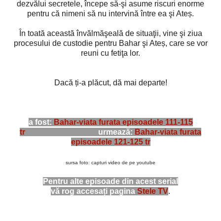
dezvălui secretele, începe să-şi asume riscuri enorme
pentru că nimeni să nu intervină între ea şi Ateș.
În toată această învălmăşeală de situaţii, vine şi ziua
procesului de custodie pentru Bahar şi Ateș, care se vor
reuni cu fetiţa lor.
Dacă ți-a plăcut, dă mai departe!
a fost:
Bahar-viata furata episoadele 111-115
tr
urmează:
Bahar-viata furata
episoadele 121-125 tr
sursa foto: capturi video de pe youtube
Pentru alte episoade din acest serial
vă rog accesați pagina
Stele TV
.