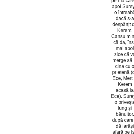
pe maică-s
apoi Sure
o întreab
dacă s-a
despărţit 
Kerem.
Cansu min
că da, în
mai apoi
zice că v
merge să 
cina cu 
prietenă (
Ece, Mert 
Kerem
acasă la
Ece). Sure
o priveşt
lung şi
bănuitor,
după care
dă iarăşi
afară pe Iș