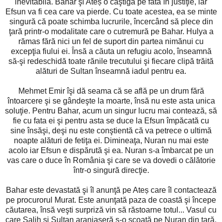
inevitabilă. Bahar şi Ateș o câştigă pe fată în justiţie, iar
Efsun va fi cea care va pierde. Cu toate acestea, ea se minte
singură că poate schimba lucrurile, încercând să plece din
ţară printr-o modalitate care o cutremură pe Bahar. Hulya a
rămas fără nici un fel de suport din partea nimănui cu
excepţia fiului ei. Însă a căuta un refugiu acolo, înseamnă
să-şi redeschidă toate rănile trecutului şi fiecare clipă trăită
alături de Sultan înseamnă iadul pentru ea.
Mehmet Emir îşi dă seama că se află pe un drum fără
întoarcere şi se gândeşte la moarte, însă nu este asta unica
soluţie. Pentru Bahar, acum un singur lucru mai contează, să
fie cu fata ei şi pentru asta se duce la Efsun împăcată cu
sine însăşi, deşi nu este conştientă că va petrece o ultimă
noapte alături de fetiţa ei. Dimineaţa, Nuran nu mai este
acolo iar Efsun e dispărută şi ea. Nuran s-a îmbarcat pe un
vas care o duce în România şi care se va dovedi o călătorie
într-o singură direcţie.
Bahar este devastată şi îl anunţă pe Ateș care îl contactează
pe procurorul Murat. Este anunţată paza de coastă şi începe
căutarea, însă veşti surpriză vin să răstoarne totul... Vasul cu
care Salih şi Sultan aranjaseră s-o scoată pe Nuran din ţară,