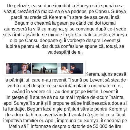
De gelozie, ea se duce imediat la Sureya să-i spună ce a
văzut, crezând că maică-sa o va pedepsi pe Cansu. Sureya
parcă nu crede că Kerem e în stare de aşa ceva, însă
Begum o cheamă la geam pe când cei doi tocmai
ajunseseră la vilă cu maşina, şi se convinge după ce-i vede
şi ea îmbrăţişându-se minute în şir. Cu toate acestea, Sureya
o ia pe Cansu deoparte şi îi vorbeşte despre Levent şi
iubirea pentru el, dar după confesiune spune că, totuşi, se
va despărţi de el.
Kerem, ajuns acasă
la părinţii lui, care n-au revenit, îl sună pe Levent să stea de
vorbă cu el despre ce se va întâmpla în continuare cu el,
având în vedere că l-au denunţat pe Metin. Levent îl
linişteşte şi îi spune să nu se mai implice de-acum înainte,
apoi Sureya îl sună şi îi propune să se întâlnească a doua zi
la fundaţie. Begum face nişte prăjituri sărate pentru Kerem şi
i le aduce la birou, avertizându-l voalat că ştie tot ce a făcut
împotriva familiei ei. Apoi, împreună cu Sureya, îl cheamă pe
Metin să îl informeze despre o datorie de 50.000 de lire