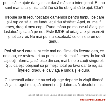
putut să te ajute dar şi chiar dacă măcar a intenţionat. Eu nu
sunt mama ta şi nici tatăl tău să fiu obligat să te ajut. Clar?
Trebuie să fii recunoscător oamenilor pentru timpul pe care
şi-l rup ca să ajute funduleţul tău răsfăţat. Apoi, nu mai fi
leneş, dragul meu copil. Pune mâna pe mouse-ul ăla şi pe
tastatură şi caută pe net. Este IMDB-ul uriaş, are şi recenzii
şi tot ce vrei. Nu mai pun la socoteală cele n site-uri de
genul.
Poţi să vezi care sunt cele mai noi filme din fiecare gen, ce
note au, ce review-uri au primit etc. Nu mai fi leneş. În loc să
aştepţi informaţia să pice din cer, mai bine o cauţi singurel.
Ştiu că eşti obişnuit să primeşti totul pe tavă dar te rog să
înţelegi dragule, că viaţa e lungă şi e dură.
Cu această atitudine nu vei ajunge departe în viaţă fiindcă
să ştii, dragul meu, că nimeni nu-ţi datorează absolut nimic.
acest articol este un guest post scris de bloggerul InfraSunete la:
https://infrasunete.eu/