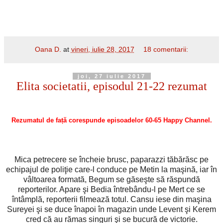
Oana D.
at
vineri, iulie 28, 2017
18 comentarii:
joi, 27 iulie 2017
Elita societatii, episodul 21-22 rezumat
Rezumatul de față corespunde episoadelor 60-65 Happy Channel.
Mica petrecere se încheie brusc, paparazzi tăbărăsc pe
echipajul de poliţie care-l conduce pe Metin la maşină, iar în
vâltoarea formată, Begum se găseşte să răspundă
reporterilor. Apare şi Bedia întrebându-l pe Mert ce se
întâmplă, reporterii filmează totul. Cansu iese din maşina
Sureyei şi se duce înapoi în magazin unde Levent şi Kerem
cred că au rămas singuri şi se bucură de victorie.