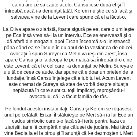
că nu are ce să caute acolo. Cansu iese după el şi îl
întreabă dacă i-a denunţat tatăl. Kerem nu ştie ce să facă şi
salvarea vine de la Levent care spune că el a făcut-o.
La Oliva apare o ziaristă, foarte sigură pe ea, care o umileşte
pe Ece însă vrea să-i ia un interviu. Ece se enervează şi o
dă afară din magazin, apoi Ercan încearcă s-o liniştească
până când ea se încuie în dulapul de la vestiar ca de obicei.
Avocaţii îi spun Sureyei că Metin va ieşi din arest, însă
apare Cansu şi o ia deoparte pe maică-sa întrebând-o cine
este Levent, că el e cel care l-a denunţat pe Metin. Sureya e
uluită de ceea ce aude, dar spune că e doar un prieten de la
fundaţie, însă Cansu înţelege că e iubitul ei. Acum Levent
este chemat de Sureya să stea de vorbă despre situaţia
neplăcută în care sunt cu toţii implicaţi, reproşându-i
avocatului că i-a făcut familia de râs.
Pe fondul acestei instabilităţi, Cansu şi Kerem se regăsesc
unul pe celălalt. Ercan îl sfătuieşte pe Mert să-i ia lui Ece un
cadou simbolic care s-o facă să-l ierte pentru faza cu
ziariştii, iar el îi cumpără nişte căluşei de jucărie. Mai târziu
vine Bedia la el la birou şi îl anunţă că l-a dezmoştenit. Mert