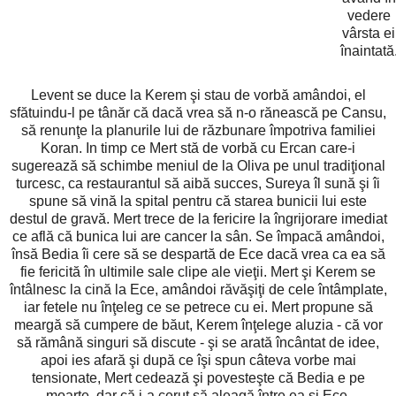
vedere
vârsta ei
înaintată
Levent se duce la Kerem şi stau de vorbă amândoi, el
sfătuindu-l pe tânăr că dacă vrea să n-o rănească pe Cansu,
să renunţe la planurile lui de răzbunare împotriva familiei
Koran. In timp ce Mert stă de vorbă cu Ercan care-i
sugerează să schimbe meniul de la Oliva pe unul tradiţional
turcesc, ca restaurantul să aibă succes, Sureya îl sună şi îi
spune să vină la spital pentru că starea bunicii lui este
destul de gravă. Mert trece de la fericire la îngrijorare imediat
ce află că bunica lui are cancer la sân. Se împacă amândoi,
însă Bedia îi cere să se despartă de Ece dacă vrea ca ea să
fie fericită în ultimile sale clipe ale vieţii. Mert şi Kerem se
întâlnesc la cină la Ece, amândoi răvăşiţi de cele întâmplate,
iar fetele nu înţeleg ce se petrece cu ei. Mert propune să
meargă să cumpere de băut, Kerem înţelege aluzia - că vor
să rămână singuri să discute - şi se arată încântat de idee,
apoi ies afară şi după ce îşi spun câteva vorbe mai
tensionate, Mert cedează şi povesteşte că Bedia e pe
moarte, dar că i-a cerut să aleagă între ea şi Ece.