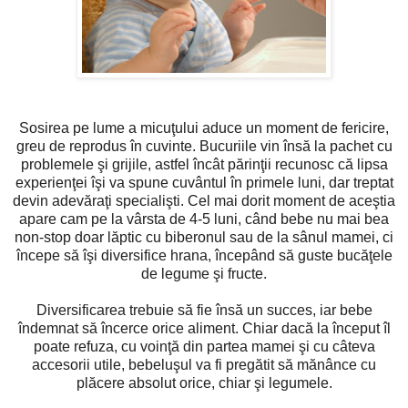
Sosirea pe lume a micuţului aduce un moment de fericire,
greu de reprodus în cuvinte. Bucuriile vin însă la pachet cu
problemele şi grijile, astfel încât părinţii recunosc că lipsa
experienţei îşi va spune cuvântul în primele luni, dar treptat
devin adevăraţi specialişti. Cel mai dorit moment de aceştia
apare cam pe la vârsta de 4-5 luni, când bebe nu mai bea
non-stop doar lăptic cu biberonul sau de la sânul mamei, ci
începe să îşi diversifice hrana, începând să guste bucăţele
de legume şi fructe.
Diversificarea trebuie să fie însă un succes, iar bebe
îndemnat să încerce orice aliment. Chiar dacă la început îl
poate refuza, cu voinţă din partea mamei şi cu câteva
accesorii utile, bebeluşul va fi pregătit să mănânce cu
plăcere absolut orice, chiar şi legumele.