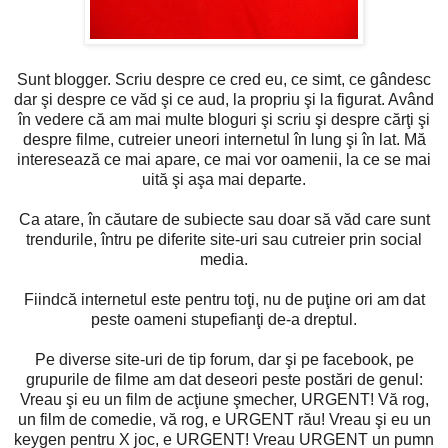
Sunt blogger. Scriu despre ce cred eu, ce simt, ce gândesc
dar şi despre ce văd şi ce aud, la propriu şi la figurat. Având
în vedere că am mai multe bloguri şi scriu şi despre cărţi şi
despre filme, cutreier uneori internetul în lung şi în lat. Mă
interesează ce mai apare, ce mai vor oamenii, la ce se mai
uită şi aşa mai departe.
Ca atare, în căutare de subiecte sau doar să văd care sunt
trendurile, întru pe diferite site-uri sau cutreier prin social
media.
Fiindcă internetul este pentru toţi, nu de puţine ori am dat
peste oameni stupefianţi de-a dreptul.
Pe diverse site-uri de tip forum, dar şi pe facebook, pe
grupurile de filme am dat deseori peste postări de genul:
Vreau şi eu un film de acţiune şmecher, URGENT! Vă rog,
un film de comedie, vă rog, e URGENT rău! Vreau şi eu un
keygen pentru X joc, e URGENT! Vreau URGENT un pumn