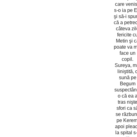
care veni
s-o ia pe E
şi să-i sp
că a petre
câteva zi
fericite c
Metin şi 
poate va m
face un
copil.
Sureya, m
liniştită, 
sună pe
Begum
suspectân
o că ea 
tras nişt
sfori ca s
se răzbu
pe Kerem
apoi plea
la spital s