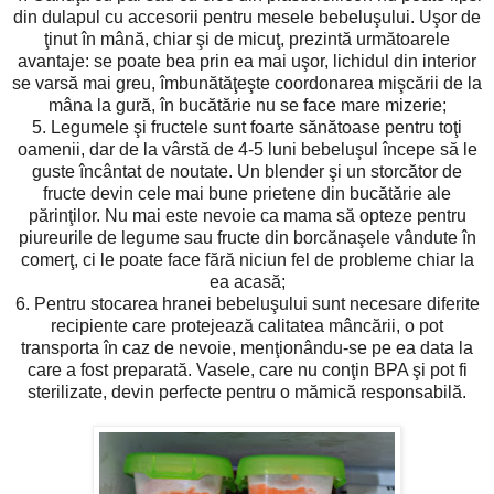
din dulapul cu accesorii pentru mesele bebeluşului. Uşor de
ţinut în mână, chiar şi de micuţ, prezintă următoarele
avantaje: se poate bea prin ea mai uşor, lichidul din interior
se varsă mai greu, îmbunătăţeşte coordonarea mişcării de la
mâna la gură, în bucătărie nu se face mare mizerie;
5. Legumele şi fructele sunt foarte sănătoase pentru toţi
oamenii, dar de la vârstă de 4-5 luni bebeluşul începe să le
guste încântat de noutate. Un blender şi un storcător de
fructe devin cele mai bune prietene din bucătărie ale
părinţilor. Nu mai este nevoie ca mama să opteze pentru
piureurile de legume sau fructe din borcănaşele vândute în
comerţ, ci le poate face fără niciun fel de probleme chiar la
ea acasă;
6. Pentru stocarea hranei bebeluşului sunt necesare diferite
recipiente care protejează calitatea mâncării, o pot
transporta în caz de nevoie, menţionându-se pe ea data la
care a fost preparată. Vasele, care nu conţin BPA şi pot fi
sterilizate, devin perfecte pentru o mămică responsabilă.