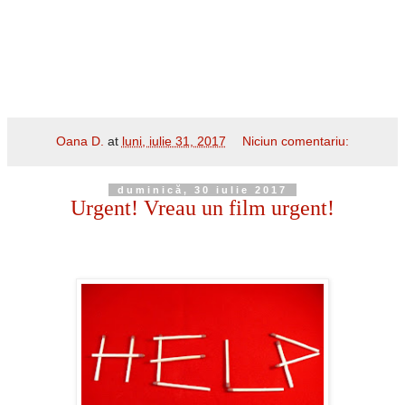
Oana D.
at
luni, iulie 31, 2017
Niciun comentariu:
duminică, 30 iulie 2017
Urgent! Vreau un film urgent!