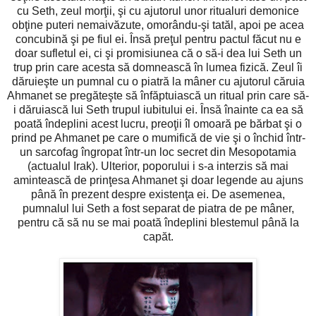
cu Seth, zeul morţii, şi cu ajutorul unor ritualuri demonice
obţine puteri nemaivăzute, omorându-şi tatăl, apoi pe acea
concubină şi pe fiul ei. Însă preţul pentru pactul făcut nu e
doar sufletul ei, ci şi promisiunea că o să-i dea lui Seth un
trup prin care acesta să domnească în lumea fizică. Zeul îi
dăruieşte un pumnal cu o piatră la mâner cu ajutorul căruia
Ahmanet se pregăteşte să înfăptuiască un ritual prin care să-
i dăruiască lui Seth trupul iubitului ei. Însă înainte ca ea să
poată îndeplini acest lucru, preoţii îl omoară pe bărbat şi o
prind pe Ahmanet pe care o mumifică de vie şi o închid într-
un sarcofag îngropat într-un loc secret din Mesopotamia
(actualul Irak). Ulterior, poporului i s-a interzis să mai
amintească de prinţesa Ahmanet şi doar legende au ajuns
până în prezent despre existenţa ei. De asemenea,
pumnalul lui Seth a fost separat de piatra de pe mâner,
pentru că să nu se mai poată îndeplini blestemul până la
capăt.