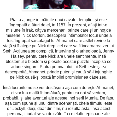
Piatra ajunge în mâinile unui cavaler templier şi este
îngropată alături de el, în 1157. În prezent, aflaţi într-o
misiune în Irak, câţiva mercenari, printre care şi un hoţ de
meserie, Nick Morton, descoperă întâmplător locul unde a
fost îngropat sarcofagul lui Ahmanet care astfel revine la
viaţă şi îl alege pe Nick drept cel care va fi încarnarea zeului
Seth. Acţiunea se complică, intervine şi o arheoloagă, Jenny
Halsey, pentru care Nick are unele sentimente. Însă
blestemul e blestem şi piesele acestui puzzle încep să se
adune singure. Piatra pumnalului lui Seth este şi ea
descoperită, Ahmanet, prinde puteri şi caută să-l înjunghie
pe Nick ca să-şi poată împlini promisiunea către zeu.
Însă lucrurile nu se vor desfăşura aşa cum doreşte Ahmanet,
ci vor lua o altă întorsătură, pentru ca noi să vedem,
probabil, şi alte aventuri ale acestei noi serii Mumia. De fapt,
așa cum spune și unul dintre scenariști, cheia filmului este
dr. Jeckyll, deși, doar din film, nu rezultă asta, însă acest
personaj ciudat se va dezvălui în celelalte episoade ale