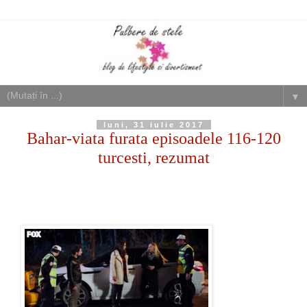
▼
luni, 31 iulie 2017
Bahar-viata furata episoadele 116-120
turcesti, rezumat