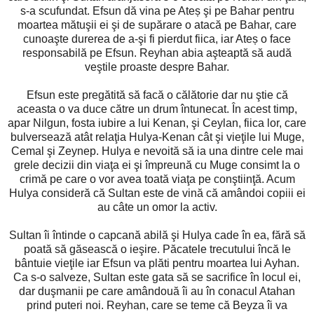
s-a scufundat. Efsun dă vina pe Ateș şi pe Bahar pentru
moartea mătuşii ei şi de supărare o atacă pe Bahar, care
cunoaşte durerea de a-şi fi pierdut fiica, iar Ateș o face
responsabilă pe Efsun. Reyhan abia aşteaptă să audă
veştile proaste despre Bahar.
Efsun este pregătită să facă o călătorie dar nu ştie că
aceasta o va duce către un drum întunecat. În acest timp,
apar Nilgun, fosta iubire a lui Kenan, şi Ceylan, fiica lor, care
bulversează atât relaţia Hulya-Kenan cât şi vieţile lui Muge,
Cemal şi Zeynep. Hulya e nevoită să ia una dintre cele mai
grele decizii din viaţa ei şi împreună cu Muge consimt la o
crimă pe care o vor avea toată viaţa pe conştiinţă. Acum
Hulya consideră că Sultan este de vină că amândoi copiii ei
au câte un omor la activ.
Sultan îi întinde o capcană abilă şi Hulya cade în ea, fără să
poată să găsească o ieşire. Păcatele trecutului încă le
bântuie vieţile iar Efsun va plăti pentru moartea lui Ayhan.
Ca s-o salveze, Sultan este gata să se sacrifice în locul ei,
dar duşmanii pe care amândouă îi au în conacul Atahan
prind puteri noi. Reyhan, care se teme că Beyza îi va