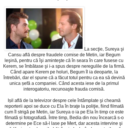
La secţie, Sureya şi
Cansu află despre fraudele comise de Metin, iar Begum
leşină, pentru că îşi aminteşte că în seara în care fusese cu
Kerem, se îmbătase şi i-a spus despre neregulile de la firmă.
Când apare Kerem pe holuri, Begum îl ia deoparte, la
întrebări, dar el spune că a făcut totul pentru ca ea să devină
unica șefă a companiei. Când acesta iese de la primul
interogatoriu, recunoaşte frauda comisă.
Ișil află de la televizor despre cele întâmplate şi cheamă
reporterii apoi se duce cu Ela în braţe la poliţie, fiind filmată
cum îl strigă pe Metin, iar Sureya o ia pe Ela în timp ce este
filmată și fotografiată. Între timp, Bedia din nou încearcă s-o
determine pe Ece să-l lase pe Mert, dar acesta intervine şi