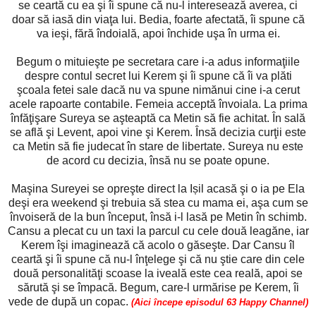
se ceartă cu ea şi îi spune că nu-l interesează averea, ci
doar să iasă din viaţa lui. Bedia, foarte afectată, îi spune că
va ieşi, fără îndoială, apoi închide uşa în urma ei.
Begum o mituieşte pe secretara care i-a adus informaţiile
despre contul secret lui Kerem şi îi spune că îi va plăti
şcoala fetei sale dacă nu va spune nimănui cine i-a cerut
acele rapoarte contabile. Femeia acceptă învoiala. La prima
înfăţişare Sureya se aşteaptă ca Metin să fie achitat. În sală
se află şi Levent, apoi vine şi Kerem. Însă decizia curţii este
ca Metin să fie judecat în stare de libertate. Sureya nu este
de acord cu decizia, însă nu se poate opune.
Maşina Sureyei se opreşte direct la Ișil acasă şi o ia pe Ela
deşi era weekend şi trebuia să stea cu mama ei, aşa cum se
învoiseră de la bun început, însă i-l lasă pe Metin în schimb.
Cansu a plecat cu un taxi la parcul cu cele două leagăne, iar
Kerem îşi imaginează că acolo o găseşte. Dar Cansu îl
ceartă şi îi spune că nu-l înţelege şi că nu ştie care din cele
două personalităţi scoase la iveală este cea reală, apoi se
sărută şi se împacă. Begum, care-l urmărise pe Kerem, îi
vede de după un copac.
(Aici începe episodul 63 Happy Channel)