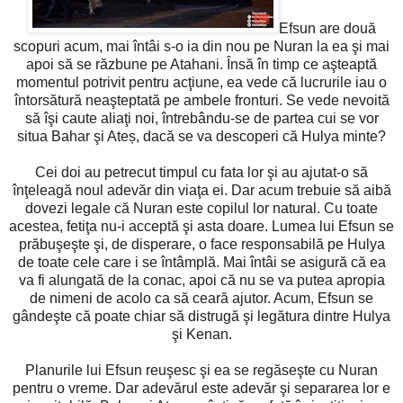
Efsun are două
scopuri acum, mai întâi s-o ia din nou pe Nuran la ea şi mai
apoi să se răzbune pe Atahani. Însă în timp ce aşteaptă
momentul potrivit pentru acţiune, ea vede că lucrurile iau o
întorsătură neaşteptată pe ambele fronturi. Se vede nevoită
să îşi caute aliaţi noi, întrebându-se de partea cui se vor
situa Bahar şi Ateș, dacă se va descoperi că Hulya minte?
Cei doi au petrecut timpul cu fata lor şi au ajutat-o să
înţeleagă noul adevăr din viaţa ei. Dar acum trebuie să aibă
dovezi legale că Nuran este copilul lor natural. Cu toate
acestea, fetiţa nu-i acceptă şi asta doare. Lumea lui Efsun se
prăbuşeşte şi, de disperare, o face responsabilă pe Hulya
de toate cele care i se întâmplă. Mai întâi se asigură că ea
va fi alungată de la conac, apoi că nu se va putea apropia
de nimeni de acolo ca să ceară ajutor. Acum, Efsun se
gândeşte că poate chiar să distrugă şi legătura dintre Hulya
şi Kenan.
Planurile lui Efsun reuşesc şi ea se regăseşte cu Nuran
pentru o vreme. Dar adevărul este adevăr şi separarea lor e