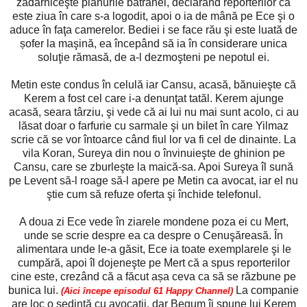
zădărniceşte planurile bătrânei, declarând reporterilor că
este ziua în care s-a logodit, apoi o ia de mână pe Ece şi o
aduce în faţa camerelor. Bediei i se face rău şi este luată de
șofer la maşină, ea începând să ia în considerare unica
soluţie rămasă, de a-l dezmoşteni pe nepotul ei.
Metin este condus în celulă iar Cansu, acasă, bănuieşte că
Kerem a fost cel care i-a denunţat tatăl. Kerem ajunge
acasă, seara târziu, şi vede că ai lui nu mai sunt acolo, ci au
lăsat doar o farfurie cu sarmale şi un bilet în care Yilmaz
scrie că se vor întoarce când fiul lor va fi cel de dinainte. La
vila Koran, Sureya din nou o învinuieşte de ghinion pe
Cansu, care se zburleşte la maică-sa. Apoi Sureya îl sună
pe Levent să-l roage să-l apere pe Metin ca avocat, iar el nu
ştie cum să refuze oferta şi închide telefonul.
A doua zi Ece vede în ziarele mondene poza ei cu Mert,
unde se scrie despre ea ca despre o Cenuşăreasă. În
alimentara unde le-a găsit, Ece ia toate exemplarele şi le
cumpără, apoi îl dojeneşte pe Mert că a spus reporterilor
cine este, crezând că a făcut așa ceva ca să se răzbune pe
bunica lui.
La companie
(Aici începe episodul 61 Happy Channel)
are loc o şedinţă cu avocaţii, dar Begum îi spune lui Kerem