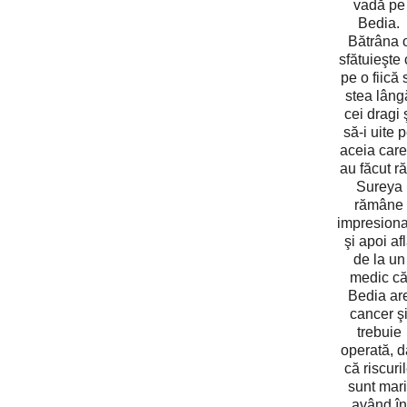
vadă pe
Bedia.
Bătrâna 
sfătuieşte 
pe o fiică 
stea lâng
cei dragi 
să-i uite 
aceia care 
au făcut ră
Sureya
rămâne
impresiona
şi apoi af
de la un
medic c
Bedia ar
cancer ş
trebuie
operată, d
că riscuri
sunt mari
având în