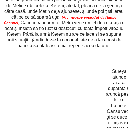
de Metin sub ipotecă. Kerem, alertat, pleacă de la şedinţă
către casă, unde Metin deja ajunsese, şi unde polițiștii erau
cât pe ce să spargă uşa.
(Aici începe episodul 65 Happy
Când intră înăuntru, Metin vede un fel de cufăraş cu
Channel)
lacăt şi insistă să fie luat şi desfăcut, cu toată împotrivirea lui
Kerem. Până la urmă Kerem nu are ce face şi se supune
noii situaţii, gândindu-se la o modalitate de a face rost de
bani că să plătească mai repede acea datorie.
Sureya
ajunge
acasă
supărată 
aruncă pes
tot cu
hainele.
Cansu ve
şi se duce 
o linişteas