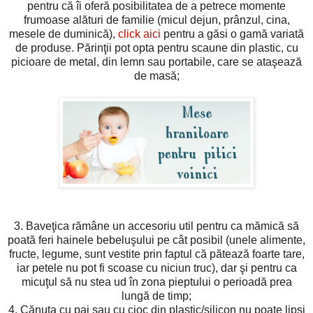
pentru că îi oferă posibilitatea de a petrece momente
frumoase alături de familie (micul dejun, prânzul, cina,
mesele de duminică),
click aici
pentru a găsi o gamă variată
de produse. Părinţii pot opta pentru scaune din plastic, cu
picioare de metal, din lemn sau portabile, care se ataşează
de masă;
3. Baveţica rămâne un accesoriu util pentru ca mămică să
poată feri hainele bebeluşului pe cât posibil (unele alimente,
fructe, legume, sunt vestite prin faptul că pătează foarte tare,
iar petele nu pot fi scoase cu niciun truc), dar şi pentru ca
micuţul să nu stea ud în zona pieptului o perioadă prea
lungă de timp;
4. Cănuţa cu pai sau cu cioc din plastic/silicon nu poate lipsi