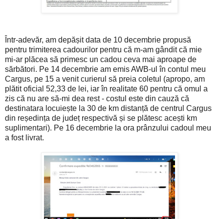
Într-adevăr, am depășit data de 10 decembrie propusă
pentru trimiterea cadourilor pentru că m-am gândit că mie
mi-ar plăcea să primesc un cadou ceva mai aproape de
sărbători. Pe 14 decembrie am emis AWB-ul în contul meu
Cargus, pe 15 a venit curierul să preia coletul (apropo, am
plătit oficial 52,33 de lei, iar în realitate 60 pentru că omul a
zis că nu are să-mi dea rest - costul este din cauză că
destinatara locuiește la 30 de km distanță de centrul Cargus
din reședința de județ respectivă și se plătesc acești km
suplimentari). Pe 16 decembrie la ora prânzului cadoul meu
a fost livrat.