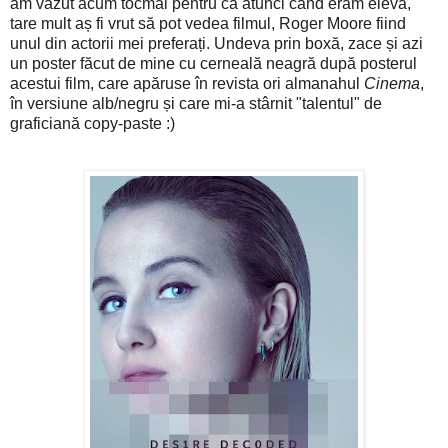
am văzut acum tocmai pentru că atunci când eram elevă,
tare mult aș fi vrut să pot vedea filmul, Roger Moore fiind
unul din actorii mei preferați. Undeva prin boxă, zace și azi
un poster făcut de mine cu cerneală neagră după posterul
acestui film, care apăruse în revista ori almanahul
Cinema
,
în versiune alb/negru și care mi-a stârnit "talentul" de
graficiană copy-paste :)