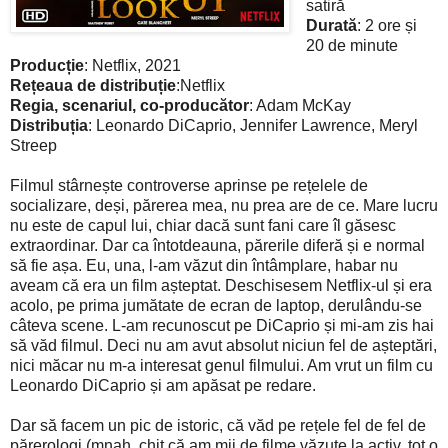
satiră
Durată
: 2 ore și
20 de minute
Producție
: Netflix, 2021
Rețeaua de distribuție
:Netflix
Regia, scenariul, co-producător
: Adam McKay
Distribuția
: Leonardo DiCaprio, Jennifer Lawrence, Meryl
Streep
Filmul stârnește controverse aprinse pe rețelele de
socializare, deși, părerea mea, nu prea are de ce. Mare lucru
nu este de capul lui, chiar dacă sunt fani care îl găsesc
extraordinar. Dar ca întotdeauna, părerile diferă și e normal
să fie așa. Eu, una, l-am văzut din întâmplare, habar nu
aveam că era un film așteptat. Deschisesem Netflix-ul și era
acolo, pe prima jumătate de ecran de laptop, derulându-se
câteva scene. L-am recunoscut pe DiCaprio și mi-am zis hai
să văd filmul. Deci nu am avut absolut niciun fel de așteptări,
nici măcar nu m-a interesat genul filmului. Am vrut un film cu
Leonardo DiCaprio și am apăsat pe redare.
Dar să facem un pic de istoric, că văd pe rețele fel de fel de
părerologi (mnah, chit că am mii de filme văzute la activ, tot o