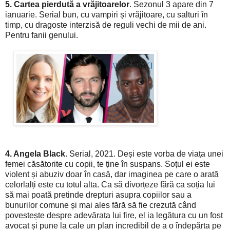
5. Cartea pierdută a vrăjitoarelor
. Sezonul 3 apare din 7
ianuarie. Serial bun, cu vampiri și vrăjitoare, cu salturi în
timp, cu dragoste interzisă de reguli vechi de mii de ani.
Pentru fanii genului.
4. Angela Black
. Serial, 2021. Deși este vorba de viața unei
femei căsătorite cu copii, te ține în suspans. Soțul ei este
violent și abuziv doar în casă, dar imaginea pe care o arată
celorlalți este cu totul alta. Ca să divorțeze fără ca soția lui
să mai poată pretinde drepturi asupra copiilor sau a
bunurilor comune și mai ales fără să fie crezută când
povestește despre adevărata lui fire, el ia legătura cu un fost
avocat și pune la cale un plan incredibil de a o îndepărta pe