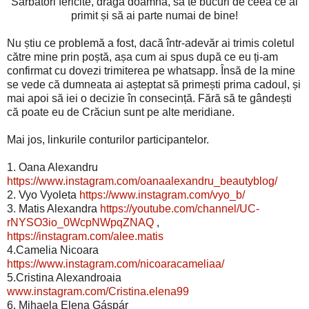
Sărbători fericite, dragă doamnă, să te bucuri de ceea ce ai
primit și să ai parte numai de bine!
Nu știu ce problemă a fost, dacă într-adevăr ai trimis coletul
către mine prin poștă, așa cum ai spus după ce eu ți-am
confirmat cu dovezi trimiterea pe whatsapp. Însă de la mine
se vede că dumneata ai așteptat să primești prima cadoul, și
mai apoi să iei o decizie în consecință. Fără să te gândești
că poate eu de Crăciun sunt pe alte meridiane.
Mai jos, linkurile conturilor participantelor.
1. Oana Alexandru
https://www.instagram.com/oanaalexandru_beautyblog/
2. Vyo Vyoleta
https://www.instagram.com/vyo_b/
3. Matis Alexandra
https://youtube.com/channel/UC-
rNYSO3io_0WcpNWpqZNAQ
,
https://instagram.com/alee.matis
4.Camelia Nicoara
https://www.instagram.com/nicoaracameliaa/
5.Cristina Alexandroaia
www.instagram.com/Cristina.elena99
6. Mihaela Elena Gáspár