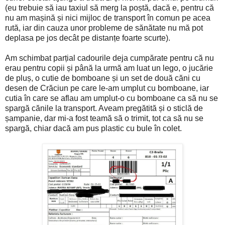
(eu trebuie să iau taxiul să merg la poștă, dacă e, pentru că
nu am mașină și nici mijloc de transport în comun pe acea
rută, iar din cauza unor probleme de sănătate nu mă pot
deplasa pe jos decât pe distanțe foarte scurte).
Am schimbat parțial cadourile deja cumpărate pentru că nu
erau pentru copii și până la urmă am luat un lego, o jucărie
de pluș, o cutie de bomboane și un set de două căni cu
desen de Crăciun pe care le-am umplut cu bomboane, iar
cutia în care se aflau am umplut-o cu bomboane ca să nu se
spargă cănile la transport. Aveam pregătită și o sticlă de
șampanie, dar mi-a fost teamă să o trimit, tot ca să nu se
spargă, chiar dacă am pus plastic cu bule în colet.