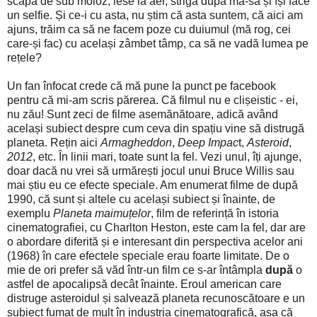
scapă de sub moloz, iese la aer, strigă după mă-sa și își face
un selfie. Și ce-i cu asta, nu știm că asta suntem, că aici am
ajuns, trăim ca să ne facem poze cu duiumul (mă rog, cei
care-și fac) cu același zâmbet tâmp, ca să ne vadă lumea pe
rețele?
Un fan înfocat crede că mă pune la punct pe facebook
pentru că mi-am scris părerea. Că filmul nu e clișeistic - ei,
nu zău! Sunt zeci de filme asemănătoare, adică având
același subiect despre cum ceva din spațiu vine să distrugă
planeta. Rețin aici
Armagheddon
,
Deep Impac
t,
Asteroid
,
2012
, etc. În linii mari, toate sunt la fel. Vezi unul, îți ajunge,
doar dacă nu vrei să urmărești jocul unui Bruce Willis sau
mai știu eu ce efecte speciale. Am enumerat filme de după
1990, că sunt și altele cu același subiect și înainte, de
exemplu
Planeta maimuțelor
, film de referință în istoria
cinematografiei, cu Charlton Heston, este cam la fel, dar are
o abordare diferită și e interesant din perspectiva acelor ani
(1968) în care efectele speciale erau foarte limitate. De o
mie de ori prefer să văd într-un film ce s-ar întâmpla
după
o
astfel de apocalipsă decât înainte. Eroul american care
distruge asteroidul și salvează planeta recunoscătoare e un
subiect fumat de mult în industria cinematografică, așa că