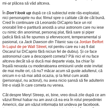
mi-ar plăcea să văd altceva.
În
Don't look up
după ce că subiectul este răs-exploatat,
nici personajele nu duc filmul spre o calitate cât de cât bună.
Cred în continuare că Leonardo DiCaprio face un rol
onorabil într-o partitură anostă a unui astronom care nu iese
cu nimic din anonimat, personaj plat, fără sare și piper
(adică fără să fie spumos și efervescent, temperamental și
pasional, ca
Jack Dawson din Titanic
sau ca
Jordan Belfort
în Lupul de pe Wall Street
, rol pentru care eu i-aș fi dat
Oscarul lui DiCaprio fără niciun fel de dubiu). Și ce face
astronomul care a descoperit cometa? Păi nici el nu face
altceva decât să-și ducă mai departe viața, ba chiar își
înșală nevasta cu moderatoarea emisiunii unde este invitat
de mai multe ori, că nu? măcar acum să guste adulterul, că
oricum n-o să mai aibă ocazia, și la felul cum arată
(personajul, nu actorul), nu avea nicio șansă să fie adulterin
într-o viață în care cometa nu venea.
Cât despre Meryl Streep, ei, bine, vreo două zile după ce am
văzut filmul habar nu am avut că ea era în rolul președintei
Americii, dar am văzut informația tot undeva pe facebook.