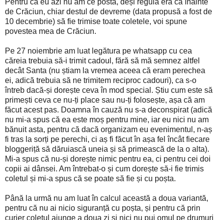
Pentru că eu azi nu am ce posta, deși regula era ca înainte
de Crăciun, chiar destul de devreme (data propusă a fost de
10 decembrie) să fie trimise toate coletele, voi spune
povestea mea de Crăciun.
Pe 27 noiembrie am luat legătura pe whatsapp cu cea
căreia trebuia să-i trimit cadoul, fără să mă semnez altfel
decât Santa (nu știam la vremea aceea că eram perechea
ei, adică trebuia să ne trimitem reciproc cadouri), ca s-o
întreb dacă-și dorește ceva în mod special. Știu cum este să
primești ceva ce nu-ți place sau nu-ți folosește, așa că am
făcut acest pas. Doamna în cauză nu s-a deconspirat (adică
nu mi-a spus că ea este moș pentru mine, iar eu nici nu am
bănuit asta, pentru că dacă organizam eu evenimentul, n-aș
fi tras la sorți pe perechi, ci aș fi făcut în așa fel încât fiecare
bloggeriță să dăruiască uneia și să primească de la o alta).
Mi-a spus că nu-și dorește nimic pentru ea, ci pentru cei doi
copii ai dânsei. Am întrebat-o și cum dorește să-i fie trimis
coletul și mi-a spus că se poate să fie și cu poșta.
Până la urmă nu am luat în calcul această a doua variantă,
pentru că nu ai nicio siguranță cu poșta, și pentru că prin
curier coletul ajunge a doua zi și nici nu pui omul pe drumuri