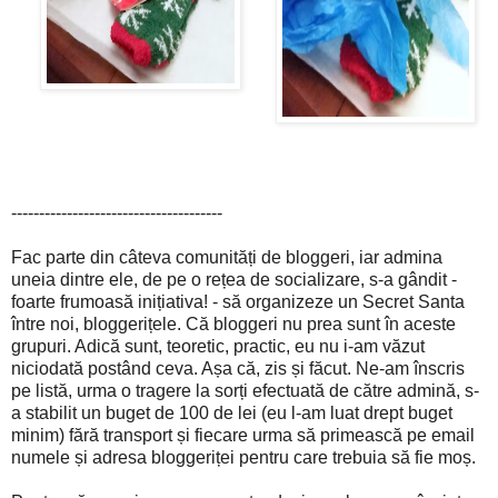
--------------------------------------
Fac parte din câteva comunități de bloggeri, iar admina
uneia dintre ele, de pe o rețea de socializare, s-a gândit -
foarte frumoasă inițiativa! - să organizeze un Secret Santa
între noi, bloggerițele. Că bloggeri nu prea sunt în aceste
grupuri. Adică sunt, teoretic, practic, eu nu i-am văzut
niciodată postând ceva. Așa că, zis și făcut. Ne-am înscris
pe listă, urma o tragere la sorți efectuată de către admină, s-
a stabilit un buget de 100 de lei (eu l-am luat drept buget
minim) fără transport și fiecare urma să primească pe email
numele și adresa bloggeriței pentru care trebuia să fie moș.