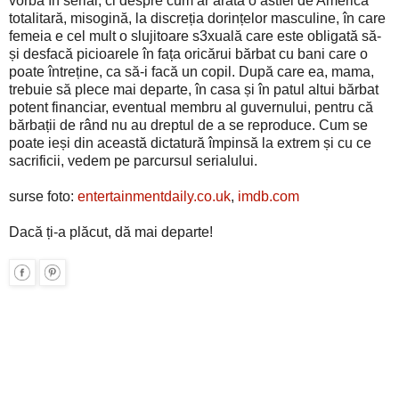
vorba în serial, ci despre cum ar arăta o astfel de Americă
totalitară, misogină, la discreția dorințelor masculine, în care
femeia e cel mult o slujitoare s3xuală care este obligată să-
și desfacă picioarele în fața oricărui bărbat cu bani care o
poate întreține, ca să-i facă un copil. După care ea, mama,
trebuie să plece mai departe, în casa și în patul altui bărbat
potent financiar, eventual membru al guvernului, pentru că
bărbații de rând nu au dreptul de a se reproduce. Cum se
poate ieși din această dictatură împinsă la extrem și cu ce
sacrificii, vedem pe parcursul serialului.
surse foto:
entertainmentdaily.co.uk
,
imdb.com
Dacă ți-a plăcut, dă mai departe!