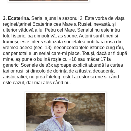
3. Ecaterina.
Serial ajuns la sezonul 2. Este vorba de viața
reginei/țarinei Ecaterina cea Mare a Rusiei, nevastă, și
ulterior văduvă a lui Petru cel Mare. Serialul nu este întru
totul istoric, ba dimpotrivă, aș spune. Actorii sunt tineri și
frumoși, este intens satirizată societatea nobiliară rusă din
vremea aceea (sec. 18), neconcordanțele istorice curg râu,
dar per total e un serial care-mi place. Totuși, dacă ar fi după
mine, aș pune o bulină roșie cu +18 sau măcar 17 la
generic. Scenele de s3x aproape explicit abundă la curtea
țarilor ruși, și dincolo de dorința de a ilustra decadența
aristocrației, nu prea înțeleg rostul acestor scene și când
este cazul, dar mai ales când nu.