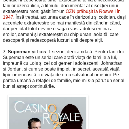
fanilor ozenauticii, a filmului documentar al disecției unui
extraterestru mort, găsit într-un
OZN prăbușit la Roswell în
1947
. Însă treptat, acțiunea cade în derizoriu și cotidian, deși
accentele extraterestre se mai manifestă din când în când,
dar per total totul devine o saga cvasi-adolescentină a
eroilor, oameni și extratereștri cu chip uman laolaltă, care
descoperă și redescoperă lucruri unii despre alții.
7. Superman și Lois
. 1 sezon, deocamdată. Pentru fanii lui
Superman este un serial care arată viața de familie a lui,
împreună cu Lois și cei doi gemeni adolescenți, Johnathan
și Jordan, și cum se poate împleti, în secret, această viață
tipic omenească, cu viața de erou salvator al omenirii. Pe
partea umană a relației de familie, mie mi s-a părut un serial
bun și aștept continuările.