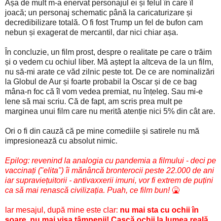
Așa de mult m-a enervat personajul ei și felul în care îl
joacă; un personaj schematic până la caricaturizare și
decredibilizare totală. O fi fost Trump un fel de bufon cam
nebun și exagerat de mercantil, dar nici chiar așa.
În concluzie, un film prost, despre o realitate pe care o trăim
și o vedem cu ochiul liber. Mă aștept la altceva de la un film,
nu să-mi arate ce văd zilnic peste tot. De ce are nominalizări
la Globul de Aur și foarte probabil la Oscar și de ce bag
mâna-n foc că îl vom vedea premiat, nu înțeleg. Sau mi-e
lene să mai scriu. Că de fapt, am scris prea mult pe
marginea unui film care nu merită atenție nici 5% din cât are.
Ori o fi din cauză că pe mine comediile și satirele nu mă
impresionează cu absolut nimic.
Epilog: revenind la analogia cu pandemia a filmului - deci pe
vaccinați ("elita") îi mănâncă bronterocii peste 22.000 de ani
iar supraviețuitorii - antivaxxerii imuni, vor fi extrem de puțini
ca să mai renască civilizația. Puah, ce film bun!
🤮
Iar mesajul, după mine este clar:
nu mai sta cu ochii în
soare, nu mai visa tâmpenii! Cască ochii la lumea reală