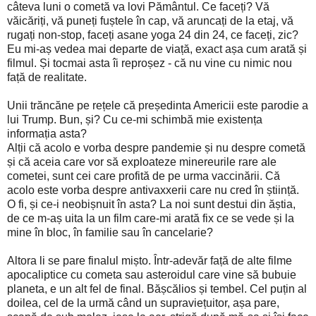
câteva luni o cometă va lovi Pământul. Ce faceți? Vă
văicăriți, vă puneți fuștele în cap, vă aruncați de la etaj, vă
rugați non-stop, faceți asane yoga 24 din 24, ce faceți, zic?
Eu mi-aș vedea mai departe de viață, exact așa cum arată și
filmul. Și tocmai asta îi reproșez - că nu vine cu nimic nou
față de realitate.
Unii trăncăne pe rețele că președinta Americii este parodie a
lui Trump. Bun, și? Cu ce-mi schimbă mie existența
informația asta?
Alții că acolo e vorba despre pandemie și nu despre cometă
și că aceia care vor să exploateze minereurile rare ale
cometei, sunt cei care profită de pe urma vaccinării. Că
acolo este vorba despre antivaxxerii care nu cred în știință.
O fi, și ce-i neobișnuit în asta? La noi sunt destui din ăștia,
de ce m-aș uita la un film care-mi arată fix ce se vede și la
mine în bloc, în familie sau în cancelarie?
Altora li se pare finalul mișto. Într-adevăr față de alte filme
apocaliptice cu cometa sau asteroidul care vine să bubuie
planeta, e un alt fel de final. Bășcălios și tembel. Cel puțin al
doilea, cel de la urmă când un supraviețuitor, așa pare,