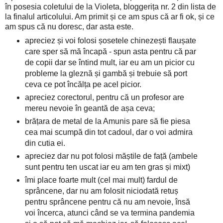
în posesia coletului de la Violeta, bloggerița nr. 2 din lista de
la finalul articolului. Am primit și ce am spus că ar fi ok, și ce
am spus că nu doresc, dar asta este.
apreciez și voi folosi șosetele chinezești flaușate
care sper să mă încapă - spun asta pentru că par
de copii dar se întind mult, iar eu am un picior cu
probleme la gleznă și gambă și trebuie să port
ceva ce pot încălța pe acel picior.
apreciez corectorul, pentru că un profesor are
mereu nevoie în geantă de așa ceva;
brățara de metal de la Amunis pare să fie piesa
cea mai scumpă din tot cadoul, dar o voi admira
din cutia ei.
apreciez dar nu pot folosi măștile de față (ambele
sunt pentru ten uscat iar eu am ten gras și mixt)
îmi place foarte mult (cel mai mult) fardul de
sprâncene, dar nu am folosit niciodată retuș
pentru sprâncene pentru că nu am nevoie, însă
voi încerca, atunci când se va termina pandemia