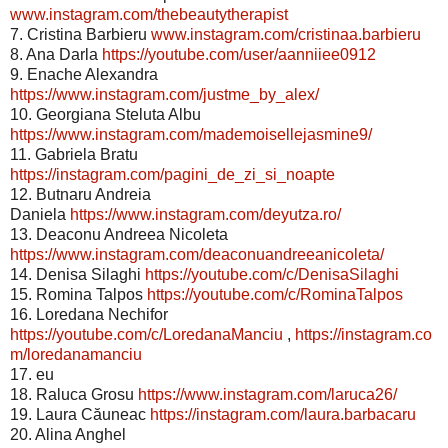
www.instagram.com/thebeautytherapist
7. Cristina Barbieru
www.instagram.com/cristinaa.barbieru
8. Ana Darla
https://youtube.com/user/aanniiee0912
9. Enache Alexandra
https://www.instagram.com/justme_by_alex/
10. Georgiana Steluta Albu
https://www.instagram.com/mademoisellejasmine9/
11. Gabriela Bratu
https://instagram.com/pagini_de_zi_si_noapte
12. Butnaru Andreia
Daniela
https://www.instagram.com/deyutza.ro/
13. Deaconu Andreea Nicoleta
https://www.instagram.com/deaconuandreeanicoleta/
14. Denisa Silaghi
https://youtube.com/c/DenisaSilaghi
15. Romina Talpos
https://youtube.com/c/RominaTalpos
16. Loredana Nechifor
https://youtube.com/c/LoredanaManciu
,
https://instagram.co
m/loredanamanciu
17. eu
18. Raluca Grosu
https://www.instagram.com/laruca26/
19. Laura Căuneac
https://instagram.com/laura.barbacaru
20. Alina Anghel