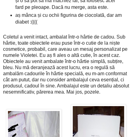
și o să pot să mă machiez iar, să folosesc acel
fard pe pleoape. Dacă nu merge, asta este.
aș mânca și cu ochii figurina de ciocolată, dar am
diabet :((((
Coletul a venit intact, ambalat într-o hârtie de cadou. Sub
hârtie, toate obiectele erau puse într-o cutie de la niște
cosmetice, probabil, care aveau un mesaj personalizat pe
numele Violetei. Eu aș fi ales o altă cutie, în acest caz.
Obiectele au venit ambalate într-o hârtie simplă, subțire,
bleu. Nu mă deranjează acest lucru, era o regulă să
ambalăm cadourile în hârtie specială, eu m-am conformat
cât am putut, dar nu consider ambalajul ceva esențial, ci
produsul, cadoul în sine. Ambalajul este un detaliu absolut
nesemnificativ, părerea mea. Mai jos, pozele.