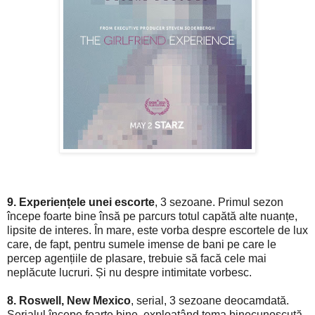
9. Experiențele unei escorte
, 3 sezoane. Primul sezon
începe foarte bine însă pe parcurs totul capătă alte nuanțe,
lipsite de interes. În mare, este vorba despre escortele de lux
care, de fapt, pentru sumele imense de bani pe care le
percep agențiile de plasare, trebuie să facă cele mai
neplăcute lucruri. Și nu despre intimitate vorbesc.
8. Roswell, New Mexico
, serial, 3 sezoane deocamdată.
Serialul începe foarte bine, exploatând tema binecunoscută