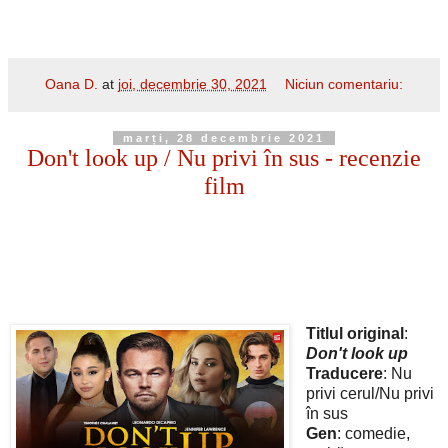
Oana D.
at
joi, decembrie 30, 2021
Niciun comentariu:
marți, 28 decembrie 2021
Don't look up / Nu privi în sus - recenzie
film
Titlul original
:
Don't look up
Traducere
: Nu
privi cerul/Nu privi
în sus
Gen
: comedie,