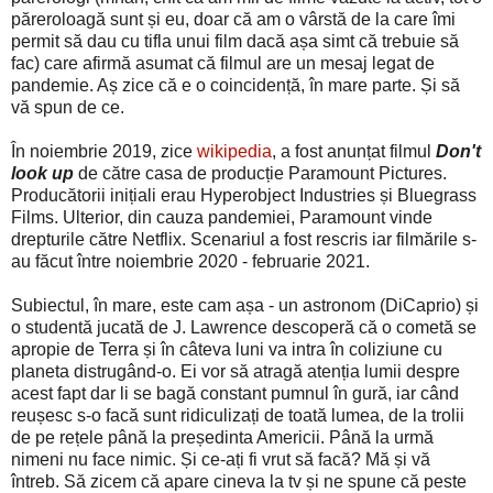
păreroloagă sunt și eu, doar că am o vârstă de la care îmi
permit să dau cu tifla unui film dacă așa simt că trebuie să
fac) care afirmă asumat că filmul are un mesaj legat de
pandemie. Aș zice că e o coincidență, în mare parte. Și să
vă spun de ce.
În noiembrie 2019, zice
wikipedia
, a fost anunțat filmul
Don't
look up
de către casa de producție Paramount Pictures.
Producătorii inițiali erau Hyperobject Industries și Bluegrass
Films. Ulterior, din cauza pandemiei, Paramount vinde
drepturile către Netflix. Scenariul a fost rescris iar filmările s-
au făcut între noiembrie 2020 - februarie 2021.
Subiectul, în mare, este cam așa - un astronom (DiCaprio) și
o studentă jucată de J. Lawrence descoperă că o cometă se
apropie de Terra și în câteva luni va intra în coliziune cu
planeta distrugând-o. Ei vor să atragă atenția lumii despre
acest fapt dar li se bagă constant pumnul în gură, iar când
reușesc s-o facă sunt ridiculizați de toată lumea, de la trolii
de pe rețele până la președinta Americii. Până la urmă
nimeni nu face nimic. Și ce-ați fi vrut să facă? Mă și vă
întreb. Să zicem că apare cineva la tv și ne spune că peste