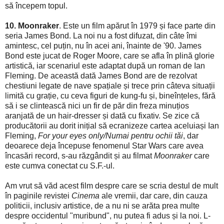
să începem topul.
10. Moonraker
. Este un film apărut în 1979 și face parte din
seria James Bond. La noi nu a fost difuzat, din câte îmi
amintesc, cel puțin, nu în acei ani, înainte de '90. James
Bond este jucat de Roger Moore, care se afla în plină glorie
artistică, iar scenariul este adaptat după un roman de Ian
Fleming. De această dată James Bond are de rezolvat
chestiuni legate de nave spațiale și trece prin câteva situații
limită cu grație, cu ceva figuri de kung-fu și, bineînțeles, fără
să i se clintească nici un fir de păr din freza minuțios
aranjată de un hair-dresser și dată cu fixativ. Se zice că
producătorii au dorit inițial să ecranizeze cartea aceluiași Ian
Fleming,
For your eyes only/Numai pentru ochii tăi
, dar
deoarece deja începuse fenomenul Star Wars care avea
încasări record, s-au răzgândit și au filmat
Moonraker
care
este cumva conectat cu S.F.-ul.
Am vrut să văd acest film despre care se scria destul de mult
în paginile revistei
Cinema
ale vremii, dar care, din cauza
politicii, inclusiv artistice, de a nu ni se arăta prea multe
despre occidentul "muribund", nu putea fi adus și la noi. L-