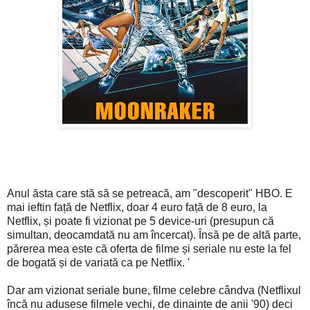
Anul ăsta care stă să se petreacă, am "descoperit" HBO. E
mai ieftin față de Netflix, doar 4 euro față de 8 euro, la
Netflix, și poate fi vizionat pe 5 device-uri (presupun că
simultan, deocamdată nu am încercat). Însă pe de altă parte,
părerea mea este că oferta de filme și seriale nu este la fel
de bogată și de variată ca pe Netflix. '
Dar am vizionat seriale bune, filme celebre cândva (Netflixul
încă nu adusese filmele vechi, de dinainte de anii '90) deci