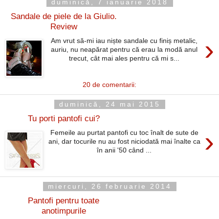
duminică, 7 ianuarie 2018
Sandale de piele de la Giulio.
Review
›
Am vrut să-mi iau niște sandale cu finiș metalic,
auriu, nu neapărat pentru că erau la modă anul
trecut, cât mai ales pentru că mi s...
20 de comentarii:
duminică, 24 mai 2015
Tu porti pantofi cui?
›
Femeile au purtat pantofi cu toc înalt de sute de
ani, dar tocurile nu au fost niciodată mai înalte ca
în anii '50 când ...
miercuri, 26 februarie 2014
Pantofi pentru toate
anotimpurile