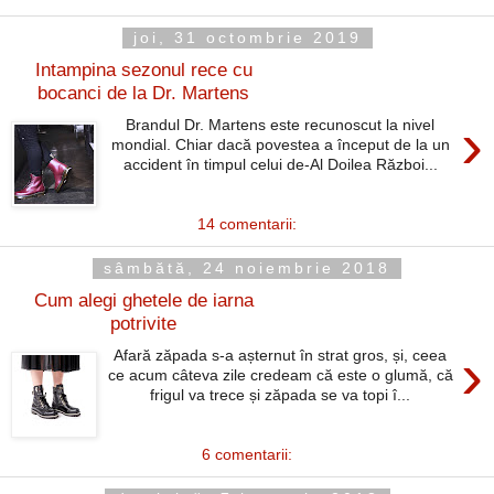
joi, 31 octombrie 2019
Intampina sezonul rece cu
bocanci de la Dr. Martens
›
Brandul Dr. Martens este recunoscut la nivel
mondial. Chiar dacă povestea a început de la un
accident în timpul celui de-Al Doilea Război...
14 comentarii:
sâmbătă, 24 noiembrie 2018
Cum alegi ghetele de iarna
potrivite
›
Afară zăpada s-a așternut în strat gros, și, ceea
ce acum câteva zile credeam că este o glumă, că
frigul va trece și zăpada se va topi î...
6 comentarii: