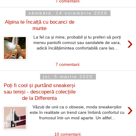
7 comentarii:
sâmbătă, 14 noiembrie 2020
Alpina te încalță cu bocanci de
munte
›
La fel ca și mine, probabil și tu preferi să porți
mereu pantofii comozi sau sandalele de vara,
adică încălțămintea confortabilă care las...
7 comentarii:
joi, 5 martie 2020
Poți fi cool și purtând sneakerși
sau teniși - descoperă colecțiile
de la Differenta
›
Văzuți de unii ca o obsesie, moda sneakerșilor
este în realitate un trend care îmbină confortul cu
frumosul într-un mod aparte. Un altfel...
10 comentarii: