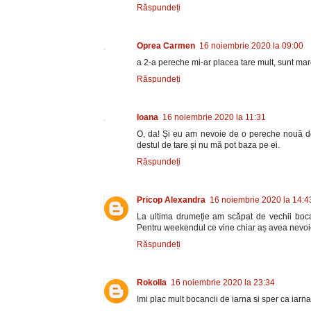
Răspundeți
Oprea Carmen
16 noiembrie 2020 la 09:00
a 2-a pereche mi-ar placea tare mult, sunt mare
Răspundeți
Ioana
16 noiembrie 2020 la 11:31
O, da! Și eu am nevoie de o pereche nouă de
destul de tare și nu mă pot baza pe ei.
Răspundeți
Pricop Alexandra
16 noiembrie 2020 la 14:4
La ultima drumeție am scăpat de vechii boca
Pentru weekendul ce vine chiar aș avea nevoie
Răspundeți
Rokolla
16 noiembrie 2020 la 23:34
Imi plac mult bocancii de iarna si sper ca iar