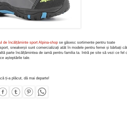
l de încălțăminte sport Alpina-shop
se găsesc sortimente pentru toate
i sport, sneakerșii sunt comercializați atât în modele pentru femei și bărbați câ
ltă parte încălțămintea de iarnă pentru familia ta. Intră pe site să vezi ce fel 
ce așteptările tale.
că ți-a plăcut, dă mai departe!