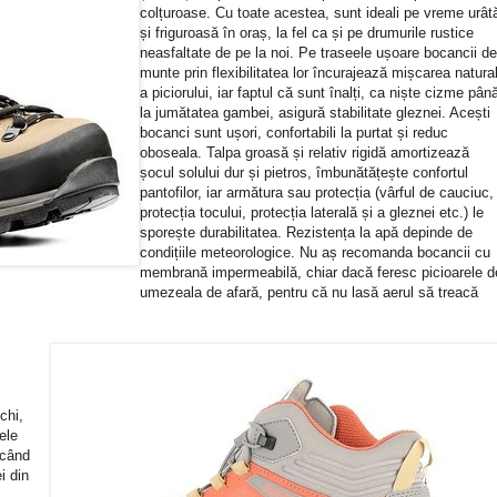
colțuroase. Cu toate acestea, sunt ideali pe vreme urât
și friguroasă în oraș, la fel ca și pe drumurile rustice
neasfaltate de pe la noi. Pe traseele ușoare bocancii d
munte prin flexibilitatea lor încurajează mișcarea natura
a piciorului, iar faptul că sunt înalți, ca niște cizme pân
la jumătatea gambei, asigură stabilitate gleznei. Acești
bocanci sunt ușori, confortabili la purtat și reduc
oboseala. Talpa groasă și relativ rigidă amortizează
șocul solului dur și pietros, îmbunătățește confortul
pantofilor, iar armătura sau protecția (vârful de cauciuc,
protecția tocului, protecția laterală și a gleznei etc.) le
sporește durabilitatea. Rezistența la apă depinde de
condițiile meteorologice. Nu aș recomanda bocancii cu
membrană impermeabilă, chiar dacă feresc picioarele d
umezeala de afară, pentru că nu lasă aerul să treacă
chi,
ele
 când
i din