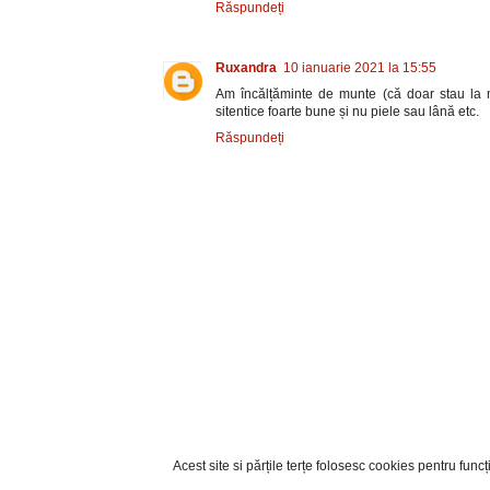
Răspundeți
Ruxandra
10 ianuarie 2021 la 15:55
Am încălțăminte de munte (că doar stau la 
sitentice foarte bune și nu piele sau lână etc.
Răspundeți
Acest site si părțile terțe folosesc cookies pentru fun