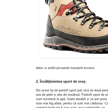
deloc și astfel picioarele transpiră excesiv.
2. Încălțămintea sport de oraș
Din acest tip de pantofi sport poți să-ți iei două pere
una de piele și alta din țesătură. Pantofii sport de pi
sunt rezistenți la apă, foarte durabili și se pot purta
este mai frig afară, pentru că sunt mai călduroși. Ce
material textil pot fi mai ușori, mai confortabili, se