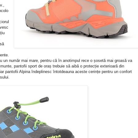
v.,
ncolo
ciorul
ivesc
țiu
 să
dente.
 cu un număr mai mare, pentru că în anotimpul rece o șosetă mai groasă va
 munte, pantofii sport de oraș trebuie să aibă o protecție exterioară din
r, iar pantofii Alpina îndeplinesc întotdeauna aceste cerințe pentru un confort
usului.