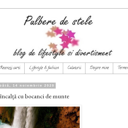
Recenzii carti
Lifestyle & fashion
Calatorii
Despre mine
Termeni
bătă, 14 noiembrie 2020
 încalță cu bocanci de munte