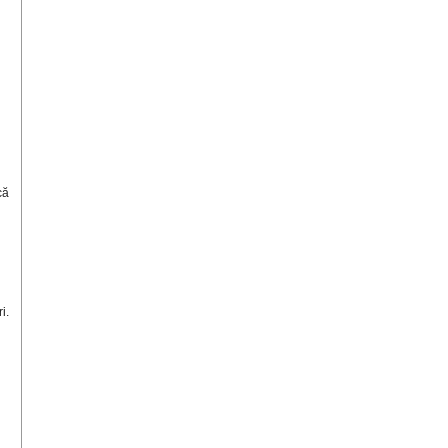
că
i.