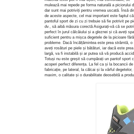
mulează mai repede pe forma naturală a piciorului d
dar sunt mai potriviți pentru vremea uscată. Însă di
de aceste aspecte, cel mai important este faptul că
pantoful sport de zi cu zi trebuie să fie potrivit pe pi
dv., să aibă măsura corectă Asigurați-vă că se potr
perfect în jurul călcâiului și a gleznei și că aveți spa
suficient pentru a mișca degetele de la picioare fără
probleme. Dacă încălțămintea este prea strâmtă, o
aveți rosături pe piele și bătături, iar dacă este prea
largă, va fi instabilă și ar putea să vă producă acci
Totuși nu este greșit să cumpărați un pantof sport
acoperi perfect diferența. La fel ca și la bocancii de
fabricație, pe lateral, la călcai și la vârful degetelo
maxim, o calitate și o durabilitate deosebită a prod