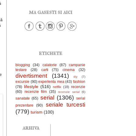
ă
ma gasesti si aici
e
lă
ă
etichete
blogging
(34)
calatorie
(87)
campanie
testare
(28)
carti
(75)
cinema
(32)
e
divertisment
(1341)
diy
(7)
excursie
(90)
experienta mea
(43)
fashion
lifestyle
(516)
(78)
recenzie
netflix
(18)
(60)
recenzie film
(35)
recenzie serial
(6)
serial
(1306)
sanatate
(65)
serial
seriale turcesti
prezentare
(90)
(779)
turism
(100)
arhiva