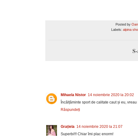
Posted by
Oan
Labels:
alpina sh
S-
Mihaela Nistor
14 noiembrie 2020 la 20:02
Încălțăminte sport de calitate caut și eu, vreau
Răspundeți
Grațiela
14 noiembrie 2020 la 21:07
Superbi!!! Chiar îmi plac enorm!