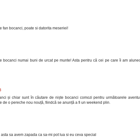
 fan bocanci, poate si datorita meseriei!
 bocanci numai buni de urcat pe munte! Asta pentru că cei pe care îi am alune
3
nci și chiar sunt în căutare de niște bocanci comozi pentru următoarele aventur
 de o pereche nou nouță, fiindcă se anunță a fi un weekend plin.
na asta sa avem zapada ca sa-mi pot lua si eu ceva special