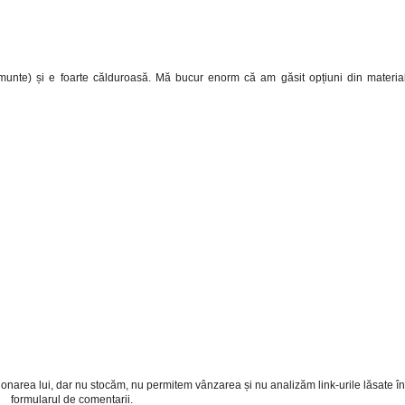
munte) și e foarte călduroasă. Mă bucur enorm că am găsit opțiuni din materia
cționarea lui, dar nu stocăm, nu permitem vânzarea și nu analizăm link-urile lăsate în
formularul de comentarii.