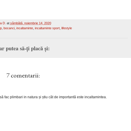
a D.
at
sâmbătă, noiembrie 14, 2020
op
,
bocanci
,
incaltaminte
,
incaltaminte sport
,
lifestyle
ar putea să-ți placă și:
7 comentarii:
 să fac plimbari in natura și știu cât de importantă este incaltamintea.