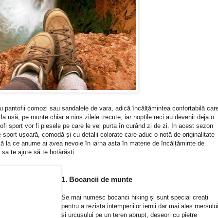
reu pantofii comozi sau sandalele de vara, adică încălțămintea confortabilă car
 la ușă, pe munte chiar a nins zilele trecute, iar nopțile reci au devenit deja o
i sport vor fi piesele pe care le vei purta în curând zi de zi. In acest sezon
 sport ușoară, comodă și cu detalii colorate care aduc o notă de originalitate
ncă la ce anume ai avea nevoie în iarna asta în materie de încălțăminte de
 sa te ajute să te hotărăști.
1. Bocancii de munte
Se mai numesc bocanci hiking și sunt special creați
pentru a rezista intemperiilor iernii dar mai ales mersulu
și urcușului pe un teren abrupt, deseori cu pietre