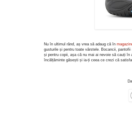
Nu în ultimul rând, aș vrea să adaug că în
magazinu
gusturile și pentru toate vârstele. Bocancii, pantofi
și pentru copii, așa că nu mai ai nevoie să cauți în a
încălțăminte găsești și ia-ți ceea ce crezi că satisfa
Da