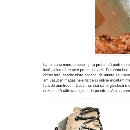
La fel ca și mine, probabil și tu preferi să porți me
lasă pielea să respire pe timpul verii. Dar iarna bate
obișnuință, așadar niște bocanci de munte sau pantof
am văzut în magazinele fizice și online încălțăminte
față de anii trecuți. Dacă mai stai să te gândești î
sezon, iată câteva sugestii de pe site-ul Alpina care