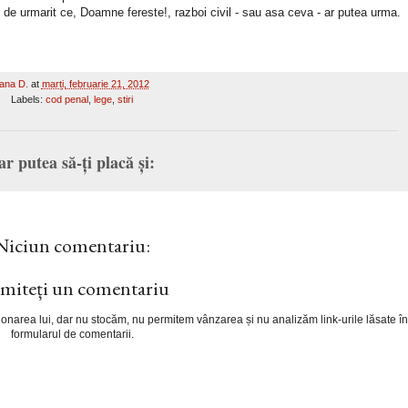
 de urmarit ce, Doamne fereste!, razboi civil - sau asa ceva - ar putea urma.
ana D.
at
marți, februarie 21, 2012
Labels:
cod penal
,
lege
,
stiri
ar putea să-ți placă și:
Niciun comentariu:
miteți un comentariu
cționarea lui, dar nu stocăm, nu permitem vânzarea și nu analizăm link-urile lăsate în
formularul de comentarii.