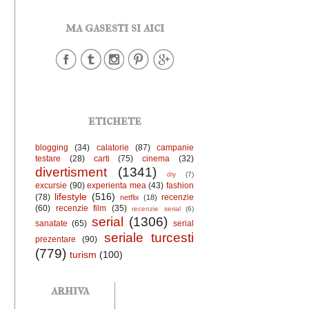
ma gasesti si aici
etichete
blogging
(34)
calatorie
(87)
campanie
testare
(28)
carti
(75)
cinema
(32)
divertisment
(1341)
diy
(7)
excursie
(90)
experienta mea
(43)
fashion
lifestyle
(516)
(78)
recenzie
netflix
(18)
(60)
recenzie film
(35)
recenzie serial
(6)
serial
(1306)
sanatate
(65)
serial
seriale turcesti
prezentare
(90)
(779)
turism
(100)
arhiva