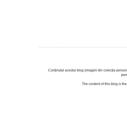
Conținutul acestui blog (imagini din colecția personala
perm
The content of this blog is th