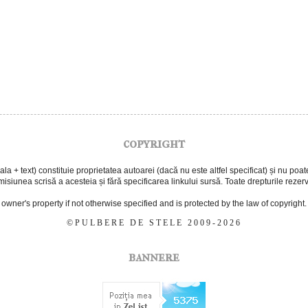
copyright
 + text) constituie proprietatea autoarei (dacă nu este altfel specificat) și nu poate f
isiunea scrisă a acesteia și fără specificarea linkului sursă. Toate drepturile rezer
e owner's property if not otherwise specified and is protected by the law of copyright.
©PULBERE DE STELE 2009-2026
bannere