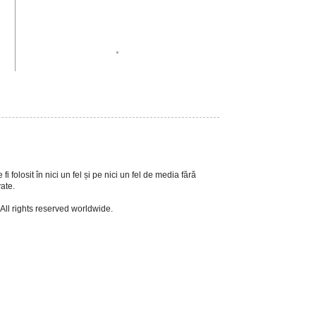
.
i folosit în nici un fel și pe nici un fel de media fără
vate.
 All rights reserved worldwide.