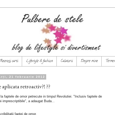
Recenzii carti
Lifestyle & fashion
Calatorii
Despre mine
Termeni
rți, 21 februarie 2012
 aplicata retroactiv?! ??
la faptele de omor petrecute in timpul Revolutiei. "Inclusiv faptele de
i imprescriptibile", a adaugat Buda...
ibilitatii faptei de omor.