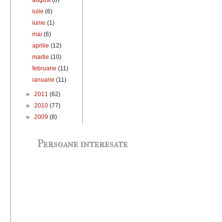
iulie
(6)
iunie
(1)
mai
(6)
aprilie
(12)
martie
(10)
februarie
(11)
ianuarie
(11)
►
2011
(62)
►
2010
(77)
►
2009
(8)
Persoane interesate