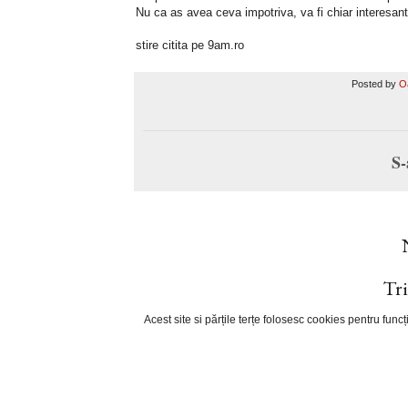
Nu ca as avea ceva impotriva, va fi chiar interesant
stire citita pe 9am.ro
Posted by
O
S-
Tri
Acest site si părțile terțe folosesc cookies pentru fun