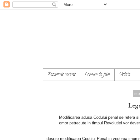
Rezumate seriale
Cronica de film
Vedete
ma
Lege
Modificarea adusa Codului penal se refera si 
omor petrecute in timpul Revolutiei vor deven
despre modificarea Codului Penal in vederea imprescr