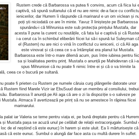
Rustem crede că Barbarossa va putea fi convins, acum că fiica lui 
captivă, să spună sultanului că el nu are nimic de-a face cu conflictu
ienicerilor, dar Hurrem îi răspunde că marinarul e un om viclean și n
poți ști niciodată ce are în minte. Yavuz îl liniștește pe Barbarossa
spunându-i că Mihrunisa este sub protecția prințului Mustafa, dar
acesta îl pune la curent cu noutățile, că fata lui e captivă și că Rust
i-a cerut ca în schimbul eliberării fiicei lui să-i spună lui Suleyman c
el (Rustem) nu are nici o vină în conflictul cu ienicerii, ci că Ali aga
este vinovat și că ceea ce s-a întâmplat era planul lui Mustafa.
Barbarossa este într-o mare dilemă acum, pus între iubirea pentru fii
sa și loialitatea pentru prinț. Mustafa o anunță pe Mahidevran că i-a
spus Mihrunisei că nu poate fi nimic între ei și că o va trimite la
ală, ceea ce o bucură pe sultană.
 poate fi prieten cu Rustem pe numele căruia curg plângerile datorate unor
 că Rustem fiind Marele Vizir iar EbuSuud doar un membru al consiliului, trebui
l său. Barbarossa îl anunță pe Ali aga că are o zi la dispoziție s-o salveze pe
lui Mustafa. Atmaca îl avertizează pe prinț să nu se amestece în răpirea fiicei
marinarului.
 palat iar Valeria se teme pentru viața ei, pe bună dreptate pentru că Hurrem
 și Mustafa pașa se acuză unul pe celălalt de relații extraconjugale. Sumbul 
loc de el neștiind că este eunuc) în harem și este uluit. Ea îi mărturisește că
i pasă că este eunuc. Sumbul o alungă dar face asta cu multă durere în suflet.