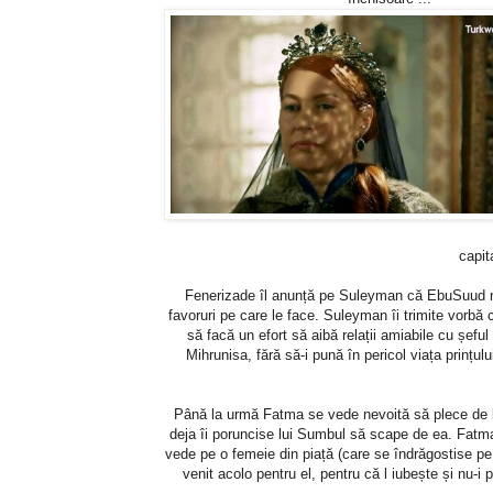
capit
Fenerizade îl anunță pe Suleyman că EbuSuud nu
favoruri pe care le face. Suleyman îi trimite vorbă
să facă un efort să aibă relații amiabile cu șefu
Mihrunisa, fără să-i pună în pericol viața prințu
Până la urmă Fatma se vede nevoită să plece de la
deja îi poruncise lui Sumbul să scape de ea. Fatma
vede pe o femeie din piață (care se îndrăgostise pe 
venit acolo pentru el, pentru că l iubește și nu-