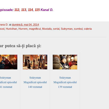
episoade:
112
,
113
,
114
,
115
Kanal D.
ana D.
at
duminică, mai 04, 2014
isod
,
Huricihan
,
Hurrem
,
magnificul
,
Mustafa
,
serial
,
Suleyman
,
sumbul
,
valeria
ar putea să-ți placă și:
Suleyman
Suleyman
Suleyman
ficul episodul
Magnificul episodul
Magnificul episodul
41 rezumat
140 rezumat
139 rezumat