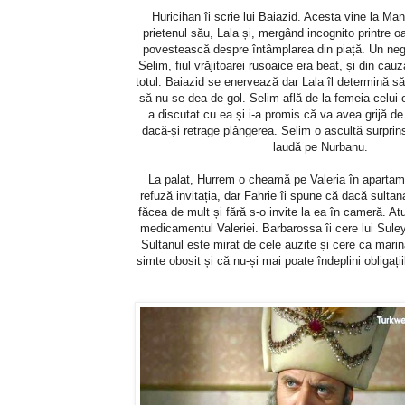
Huricihan îi scrie lui Baiazid. Acesta vine la M
prietenul său, Lala și, mergând incognito printre 
povestească despre întâmplarea din piață. Un neg
Selim, fiul vrăjitoarei rusoaice era beat, și din cau
totul. Baiazid se enervează dar Lala îl determină s
să nu se dea de gol. Selim află de la femeia celu
a discutat cu ea și i-a promis că va avea grijă de 
dacă-și retrage plângerea. Selim o ascultă surpri
laudă pe Nurbanu.
La palat, Hurrem o cheamă pe Valeria în apartam
refuză invitația, dar Fahrie îi spune că dacă sultana i
făcea de mult și fără s-o invite la ea în cameră. At
medicamentul Valeriei. Barbarossa îi cere lui Sule
Sultanul este mirat de cele auzite și cere ca mari
simte obosit și că nu-și mai poate îndeplini obligaț