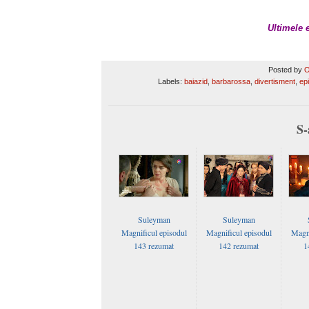
Ultimele 
Posted by
O
Labels:
baiazid
,
barbarossa
,
divertisment
,
ep
S-
Suleyman
Suleyman
Magnificul episodul
Magnificul episodul
Magni
143 rezumat
142 rezumat
1