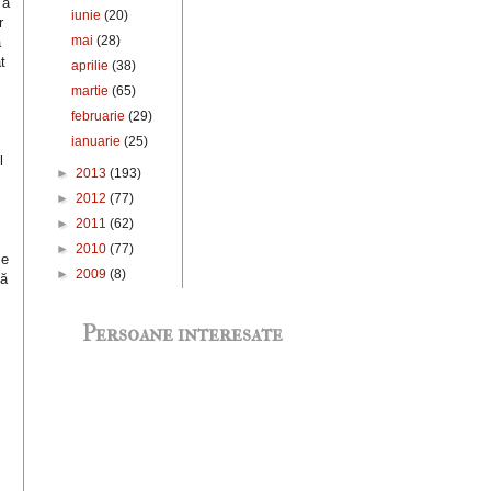
 a
iunie
(20)
r
mai
(28)
ă
t
aprilie
(38)
o
martie
(65)
februarie
(29)
ianuarie
(25)
l
►
2013
(193)
►
2012
(77)
►
2011
(62)
►
2010
(77)
se
►
2009
(8)
că
Persoane interesate