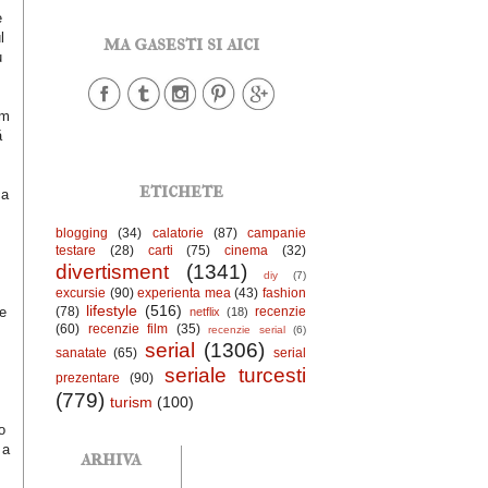
e
l
ma gasesti si aici
u
em
ă
etichete
ca
blogging
(34)
calatorie
(87)
campanie
testare
(28)
carti
(75)
cinema
(32)
divertisment
(1341)
diy
(7)
excursie
(90)
experienta mea
(43)
fashion
lifestyle
(516)
(78)
recenzie
e
netflix
(18)
(60)
recenzie film
(35)
recenzie serial
(6)
serial
(1306)
sanatate
(65)
serial
seriale turcesti
prezentare
(90)
(779)
turism
(100)
o
 a
arhiva