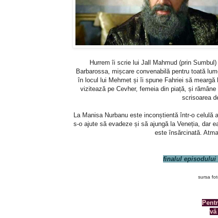
Hurrem îi scrie lui Jall Mahmud (prin Sumbul)
Barbarossa, mișcare convenabilă pentru toată lume
în locul lui Mehmet și îi spune Fahriei să meargă
vizitează pe Cevher, femeia din piață, și rămân
scrisoarea de
La Manisa Nurbanu este inconștientă într-o celulă a 
s-o ajute să evadeze și să ajungă la Veneția, dar e
este însărcinată. Atm
finalul episodului 
sursa fot
Pentr
vă