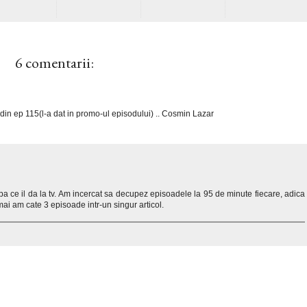
6 comentarii:
din ep 115(l-a dat in promo-ul episodului) .. Cosmin Lazar
upa ce il da la tv. Am incercat sa decupez episoadele la 95 de minute fiecare, adica
ai am cate 3 episoade intr-un singur articol.