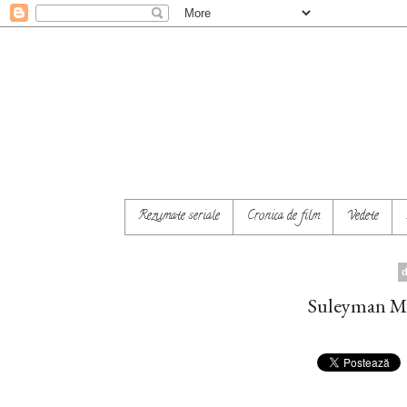
Rezumate seriale
Cronica de film
Vedete
Suleyman Ma