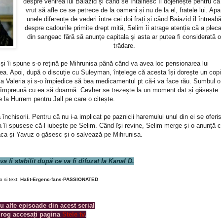
despre venirea lui Baiazid și când se întâlnesc îl dojenește pentru că
vrut să afle ce se petrece de la oameni și nu de la el, fratele lui. Apa
unele diferențe de vederi între cei doi frați și când Baiazid îl întreab
despre cadourile primite drept mită, Selim îi atrage atenția că a pleca
din sangeac fără să anunțe capitala și asta ar putea fi considerată 
trădare.
 și îi spune s-o rețină pe Mihrunisa până când va avea loc pensionarea lui
a. Apoi, după o discuție cu Suleyman, înțelege că acesta își dorește un copi
 la Valeria și s-o împiedice să bea medicamentul pt că-i va face rău. Sumbul o
e împreună cu ea să doarmă. Cevher se trezește la un moment dat și găsește
 la Hurrem pentru Jall pe care o citește.
închisorii. Pentru că nu i-a implicat pe paznicii haremului unul din ei se oferi
a îi spusese că-l iubește pe Selim. Când își revine, Selim merge și o anunță 
aca și Yavuz o găsesc și o salvează pe Mihrunisa.
va fi stabilit după ce va fi difuzat la Kanal D.
o si text:
Halit-Ergenc-fans-PASSIONATED
u alte episoade din acest serial
 rog accesați pagina
Stele tv
.