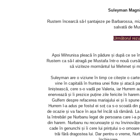
Suleyman Magnif
Rustem încearcă să-l șantajeze pe Barbarossa, miza
salvată de Mus
Următorul rez
Apoi Mihrunisa pleacă în pădure și după ce se înd
Rustem ca să-l atragă pe Mustafa într-o nouă cursă)
să viziteze mormântul lui Mehmet și med
Suleyman are o viziune în timp ce citește o carte
vine în capitală în fruntea unei flote și atacă p
liniștească, cere s-o vadă pe Valeria, iar Hurrem 
enervează și îi prezice puține zile fericite în hare
Gulfem despre refacerea mariajului ei și îi spun
Hurrem l-a adus pe fostul ei soț ca s-o scoată din p
de ocazie și va face în așa fel încât să rămână. La
la întrebări pe Nurbanu legat de persoana care i-a 
din harem. Nurbanu nu recunoaște și nu învinovățe
cade în genunchi și îi cere lui prințului s-o omoar
trăi fără dragostea lui. Dar pentru o vreme, Nu
închisoare ...