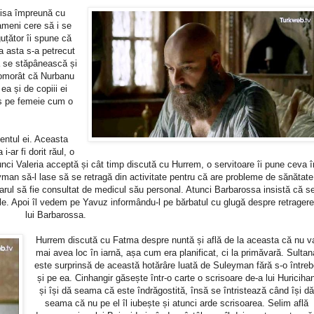
anisa împreună cu
oameni cere să i se
uțător îi spune că
za asta s-a petrecut
ă se stăpânească și
i omorât că Nurbanu
ea și de copiii ei
ns pe femeie cum o
entul ei. Aceasta
-ar fi dorit răul, o
unci Valeria acceptă și cât timp discută cu Hurrem, o servitoare îi pune ceva î
yman să-l lase să se retragă din activitate pentru că are probleme de sănătate
narul să fie consultat de medicul său personal. Atunci Barbarossa insistă că s
iile. Apoi îl vedem pe Yavuz informându-l pe bărbatul cu glugă despre retrager
lui Barbarossa.
Hurrem discută cu Fatma despre nuntă și află de la aceasta că nu v
mai avea loc în iarnă, așa cum era planificat, ci la primăvară. Sultan
este surprinsă de această hotărâre luată de Suleyman fără s-o între
și pe ea. Cinhangir găsește într-o carte o scrisoare de-a lui Huriciha
și își dă seama că este îndrăgostită, însă se întristează când își dă
seama că nu pe el îl iubește și atunci arde scrisoarea. Selim află