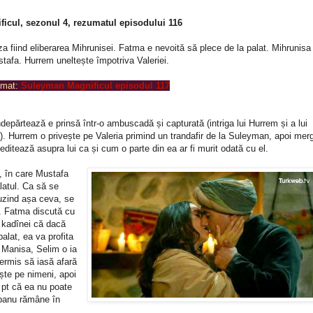
icul, sezonul 4, rezumatul episodului 116
 fiind eliberarea Mihrunisei. Fatma e nevoită să plece de la palat. Mihrunisa
tafa. Hurrem uneltește împotriva Valeriei.
umat:
Suleyman Magnificul
episodul 117
epărtează e prinsă într-o ambuscadă și capturată (intriga lui Hurrem și a lui
. Hurrem o privește pe Valeria primind un trandafir de la Suleyman, apoi mer
itează asupra lui ca și cum o parte din ea ar fi murit odată cu el.
, în care Mustafa
alatul. Ca să se
auzind așa ceva, se
m. Fatma discută cu
e kadînei că dacă
alat, ea va profita
 Manisa, Selim o ia
permis să iasă afară
ște pe nimeni, apoi
e pt că ea nu poate
rbanu rămâne în