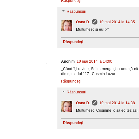
Răspundeți
Răspunsuri
Oana D.
10 mai 2014 la 14:35
Multumesc si eu! :-*
Răspundeți
Anonim
10 mai 2014 la 14:00
,,Când își revine, Selim merge și o anunță că
din episodul 117 . Cosmin Lazar
Răspundeți
Răspunsuri
Oana D.
10 mai 2014 la 14:38
Multumesc, Cosmine, o sa editez azi.
Răspundeți