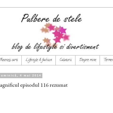
Recenzii carti
Lifestyle & fashion
Calatorii
Despre mine
Termeni
duminică, 4 mai 2014
gnificul episodul 116 rezumat