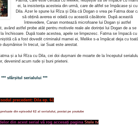
Fatma, care este certată cu Melike, reușește să se împace cu mam
ei, la insistența acesteia din urmă, care de altfel se împăcase și cu
Dila. Azer le spune lui Rîza și Dila că Dogan o vrea pe Fatma doar c
să obțină averea ei odată cu această căsătorie. După această
întrevedere, Canan montează microfoane lui Dogan și astfel
at, având astfel probe atât pentru motivele reale ale dorinței lui Dogan de a se
t la închisoare. După toate acestea, apele se limpezesc. Fatma se împacă cu
 liniștită că a fost dovedit criminalul mamei ei, Melike s-a împăcat deja cu toat
 dușmănise în trecut, iar Suat este arestat.
Fatma și a lui Rîza cu Dila, cei doi dușmani de moarte de la începutul serialulu
r, devenind acum rude și buni prieteni.
*** sfârșitul serialului ***
isodul precedent: Dila ep. 61
preluate din episodul 62 al serialului, postat pe youtube
elor din acest serial vă rog accesați pagina
Stele tv