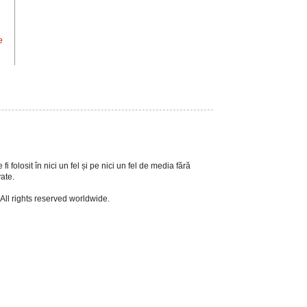
e
i folosit în nici un fel și pe nici un fel de media fără
vate.
 All rights reserved worldwide.