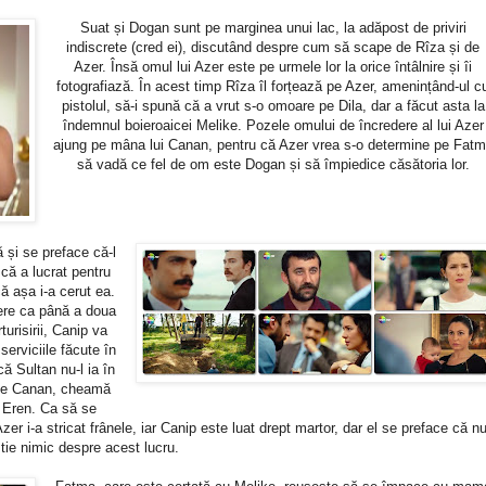
Suat și Dogan sunt pe marginea unui lac, la adăpost de priviri
indiscrete (cred ei), discutând despre cum să scape de Rîza și de
Azer. Însă omul lui Azer este pe urmele lor la orice întâlnire și îi
fotografiază. În acest timp Rîza îl forțează pe Azer, amenințând-ul c
pistolul, să-i spună că a vrut s-o omoare pe Dila, dar a făcut asta la
îndemnul boieroaicei Melike. Pozele omului de încredere al lui Azer
ajung pe mâna lui Canan, pentru că Azer vrea s-o determine pe Fat
să vadă ce fel de om este Dogan și să împiedice căsătoria lor.
 și se preface că-l
ă a lucrat pentru
că așa i-a cerut ea.
dere ca până a doua
risirii, Canip va
serviciile făcute în
ă Sultan nu-l ia în
at de Canan, cheamă
ui Eren. Ca să se
er i-a stricat frânele, iar Canip este luat drept martor, dar el se preface că n
tie nimic despre acest lucru.