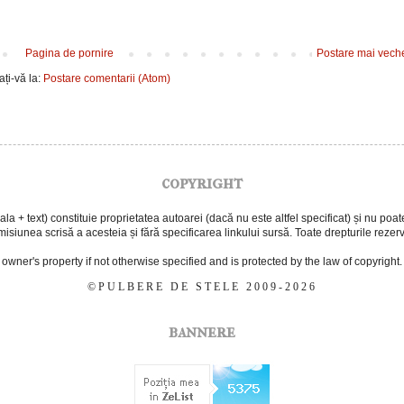
Pagina de pornire
Postare mai vech
ți-vă la:
Postare comentarii (Atom)
copyright
 + text) constituie proprietatea autoarei (dacă nu este altfel specificat) și nu poate f
isiunea scrisă a acesteia și fără specificarea linkului sursă. Toate drepturile rezer
e owner's property if not otherwise specified and is protected by the law of copyright.
©PULBERE DE STELE 2009-2026
bannere