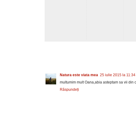
Natura este viata mea
25 iulie 2015 la 11:34
multumim mult Oana,abia asteptam sa vii din c
Răspundeți