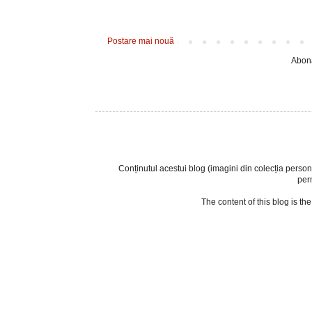
Postare mai nouă
Abona
Conținutul acestui blog (imagini din colecția personala
perm
The content of this blog is th