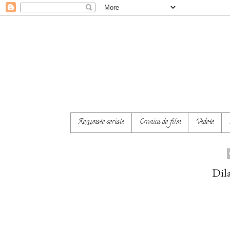
Rezumate seriale
Cronica de film
Vedete
Dila