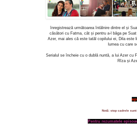
înregistrează următoarea întâlnire dintre el și Su
căsători cu Fatma, cât și pentru a-l băga pe Sua
Azer, mai ales că este tatăl copilului ei, Dila este
lumea cu care se
Serialul se încheie cu o dublă nuntă, a lui Azer cu 
Rîza și Aze
ep
Notă: stop cadrele sunt 
Pentru rezumatele episoad