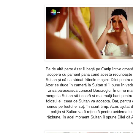
Pe de altă parte Azer îl bagă pe Canip într-o groapă
acoperă cu pământ pănâ când acesta recunoaște c
Sultan și că i-a stricat frânele mașinii Dilei pentru 
Azer se duce în cameră la Sultan și îi pune în ve
zi să părăsească conacul Barazoglu. În urma mărtu
merge la Sultan să-i ceară și mai mulți bani pentru 
folosul ei, ceea ce Sultan va accepta. Dar, pentru c
serios pe fostul ei soț, în scurt timp, Azer, ajut
poliția și Sultan va fi reținută pentru uciderea l
răzbune, în acel moment Sultan îi spune Dilei că Az
ș