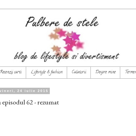
Recenzii carti
Lifestyle & fashion
Calatorii
Despre mine
Termeni
vineri, 24 iulie 2015
 episodul 62 - rezumat