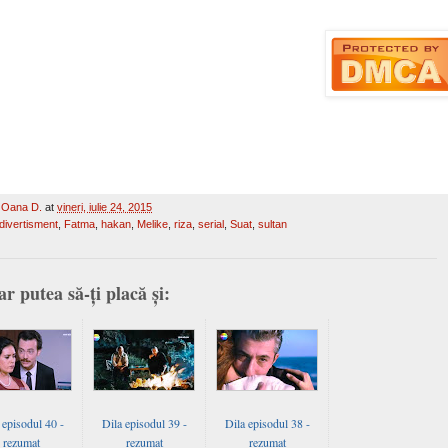
y
Oana D.
at
vineri, iulie 24, 2015
divertisment
,
Fatma
,
hakan
,
Melike
,
riza
,
serial
,
Suat
,
sultan
ar putea să-ți placă și:
 episodul 40 -
Dila episodul 39 -
Dila episodul 38 -
rezumat
rezumat
rezumat