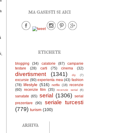
a
ma gasesti si aici
a
ă
etichete
i,
blogging
(34)
calatorie
(87)
campanie
testare
(28)
carti
(75)
cinema
(32)
divertisment
(1341)
diy
(7)
excursie
(90)
experienta mea
(43)
fashion
lifestyle
(516)
(78)
recenzie
netflix
(18)
(60)
recenzie film
(35)
recenzie serial
(6)
serial
(1306)
sanatate
(65)
serial
seriale turcesti
prezentare
(90)
(779)
turism
(100)
arhiva