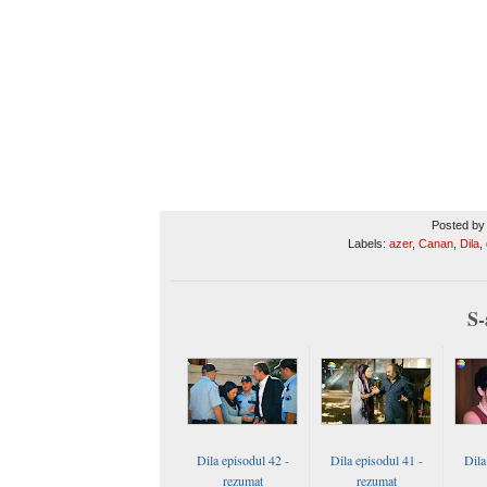
Posted b
Labels:
azer
,
Canan
,
Dila
,
S-
Dila episodul 42 -
Dila episodul 41 -
Dila
rezumat
rezumat