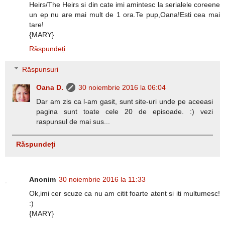
Heirs/The Heirs si din cate imi amintesc la serialele coreene
un ep nu are mai mult de 1 ora.Te pup,Oana!Esti cea mai
tare!
{MARY}
Răspundeți
Răspunsuri
Oana D.
30 noiembrie 2016 la 06:04
Dar am zis ca l-am gasit, sunt site-uri unde pe aceeasi
pagina sunt toate cele 20 de episoade. :) vezi
raspunsul de mai sus...
Răspundeți
Anonim
30 noiembrie 2016 la 11:33
Ok,imi cer scuze ca nu am citit foarte atent si iti multumesc!
:)
{MARY}