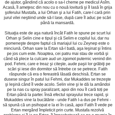
de ajutor, gândind că acolo o sa-l cheme pe medicul Asîm.
Acasă, îl ameţesc din nou cu o nouă lovitură şi îl lasă în grija
şoferului Mustafa, a lui Orhan şi a lui Fatih, care-l cară prin
jurul vilei neştiind unde să-l lase, după care îl aduc pe scări
până la mansardă.
Situaţia este de aşa natură încât Fatih le spune pe scurt lui
Orhan şi Selin cine e tipul şi că Selim e copilul lui, dar nu
pomeneşte despre faptul că mariajul lui cu Zeynep este o
minciună. Orhan sare la Ertan să-l bată, aşa leşinat şi întins
pe jos cum este. Noaptea, cei patru mai stau de vorbă şi
când să plece la culcare aud un zgomot puternic venind din
pod. Fehmi, care e treaz şi citeşte, aude paşii lor grăbiţi pe
scări şi iese din dormitor să întrebe ce se petrece. Fatih
răspunde că era o fereastră lăsată deschisă. Ertan se
dusese singur în patul lui Fehmi, dar Mukaddes se trezeşte
şi leşină când îl vede acolo. Selin vine şi le dă la amândoi
pe la nas cu spray paralizant, apoi din nou îl cară toți pe
Ertan până la parter. Însă efectul sprayului trece rapid, şi
Mukaddes vine la bucătărie - unde Fatih l-a dus pe Fehmi -
să spună că un psihopat e la ei în casă, apoi Fatih îl vede pe
Ertan mergând împleticit prin curte. Mustafa rezolvă