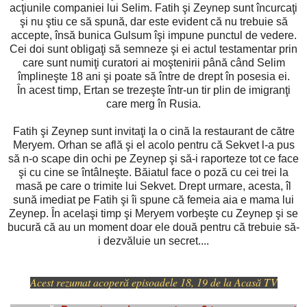
acţiunile companiei lui Selim. Fatih şi Zeynep sunt încurcaţi
şi nu ştiu ce să spună, dar este evident că nu trebuie să
accepte, însă bunica Gulsum îşi impune punctul de vedere.
Cei doi sunt obligaţi să semneze şi ei actul testamentar prin
care sunt numiţi curatori ai moştenirii până când Selim
împlineşte 18 ani şi poate să între de drept în posesia ei.
În acest timp, Ertan se trezeşte într-un tir plin de imigranţi
care merg în Rusia.
Fatih şi Zeynep sunt invitaţi la o cină la restaurant de către
Meryem. Orhan se află şi el acolo pentru că Sekvet l-a pus
să n-o scape din ochi pe Zeynep şi să-i raporteze tot ce face
şi cu cine se întâlneşte. Băiatul face o poză cu cei trei la
masă pe care o trimite lui Sekvet. Drept urmare, acesta, îl
sună imediat pe Fatih şi îi spune că femeia aia e mama lui
Zeynep. În acelaşi timp şi Meryem vorbeşte cu Zeynep şi se
bucură că au un moment doar ele două pentru că trebuie să-
i dezvăluie un secret....
Acest rezumat acoperă episoadele 18, 19 de la Acasă TV