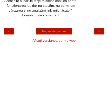
Acest site si părțile terțe folosesc cookies pentru
funcționarea lui, dar nu stocăm, nu permitem
vânzarea și nu analizăm link-urile lăsate în
formularul de comentarii.
‹
›
Pagina de pornire
Afișați versiunea pentru web