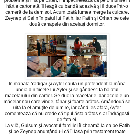
problema şi îl ia pe Ertan, îl împachetează ca pe o mumie în
hârtie cartonată, îl leagă cu bandă adezivă şi îl duce într-o
cameră de la demisol. Acum toată lumea merge la culcare,
Zeynep şi Selin în patul lui Fatih, iar Fatih şi Orhan pe cele
două canapele din acelaşi dormitor.
În mahala Yadigar şi Ayfer caută un pretendent la mâna
uneia din fiicele lui Ayfer şi se gândesc la băiatul
măcelarului din cartier. Se duc la măcelărie, dar acolo e un
măcelar nou care vinde, tânăr şi foarte arătos. Amândouă se
uită la el amuţite de uimire, iar când ies afară, Ayfer
comentează că nu crede că tipul ăsta arătos s-ar îndrăgosti
de fata ei.
La vilă, Gulsum şi avocatul familiei îi cheamă la ea pe Fatih
şi pe Zeynep anunţându-i că îi lasă prin testament toate