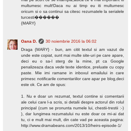
multumesc mult!Daca nu ai timp eu iti multumesc
oricum si o sa continui sa citesc rezumatele la serialele
turcesti������
{MARY}
Oana D.
30 noiembrie 2016 la 06:02
Draga {MARY} - bun, am citit textul si am vazut de
unde este copiat, sunt mai multe site-uri pe care apare,
deci eu o sa-l sterg de la mine, pt ca Google
penalizeaza daca
vede
texte identice, preluate cu copy
paste. Mie imi ramane in inboxul emailului in care
primesc notificarile comentariilor care apar pe blog,deci
este ok. Ce am de spus:
1. Nu e doar un rezumat, textul contine si comentarii
ale celui care l-a scris, si detalii despre actorul din rolul
principal (cum se pronunta numele lui, chestii-trestii :-)
), dar lungimea rezumatului nu este doar ce mi-ai dat
tu, ci e mult mai mult, din cate vad pe aceasta pagina:
http://www.dramabeans.com/2013/10/heirs-episode-1/