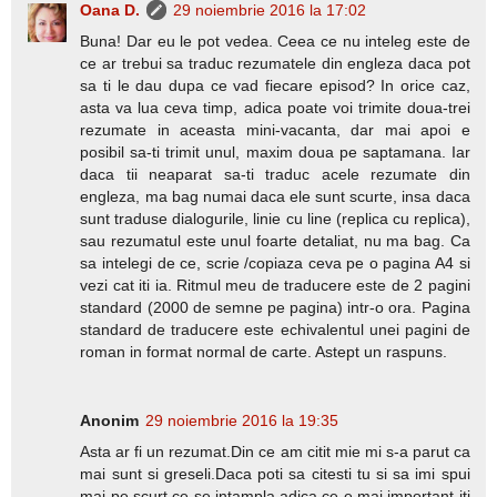
Oana D.
29 noiembrie 2016 la 17:02
Buna! Dar eu le pot vedea. Ceea ce nu inteleg este de
ce ar trebui sa traduc rezumatele din engleza daca pot
sa ti le dau dupa ce vad fiecare episod? In orice caz,
asta va lua ceva timp, adica poate voi trimite doua-trei
rezumate in aceasta mini-vacanta, dar mai apoi e
posibil sa-ti trimit unul, maxim doua pe saptamana. Iar
daca tii neaparat sa-ti traduc acele rezumate din
engleza, ma bag numai daca ele sunt scurte, insa daca
sunt traduse dialogurile, linie cu line (replica cu replica),
sau rezumatul este unul foarte detaliat, nu ma bag. Ca
sa intelegi de ce, scrie /copiaza ceva pe o pagina A4 si
vezi cat iti ia. Ritmul meu de traducere este de 2 pagini
standard (2000 de semne pe pagina) intr-o ora. Pagina
standard de traducere este echivalentul unei pagini de
roman in format normal de carte. Astept un raspuns.
Anonim
29 noiembrie 2016 la 19:35
Asta ar fi un rezumat.Din ce am citit mie mi s-a parut ca
mai sunt si greseli.Daca poti sa citesti tu si sa imi spui
mai pe scurt ce se intampla,adica ce e mai important iti