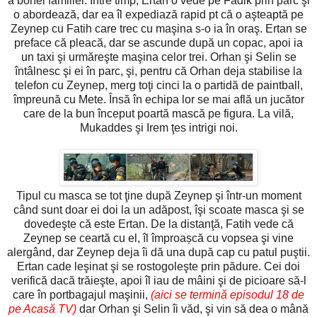
a bonei familiei. Între timp, Ertan o vede pe Fadik prin parc şi
o abordează, dar ea îl expediază rapid pt că o aşteaptă pe
Zeynep cu Fatih care trec cu maşina s-o ia în oraş. Ertan se
preface că pleacă, dar se ascunde după un copac, apoi ia
un taxi şi urmăreşte maşina celor trei. Orhan şi Selin se
întâlnesc şi ei în parc, şi, pentru că Orhan deja stabilise la
telefon cu Zeynep, merg toţi cinci la o partidă de paintball,
împreună cu Mete. Însă în echipa lor se mai află un jucător
care de la bun început poartă mască pe figura. La vilă,
Mukaddes şi Irem ţes intrigi noi.
Tipul cu masca se tot ţine după Zeynep şi într-un moment
când sunt doar ei doi la un adăpost, îşi scoate masca şi se
dovedeşte că este Ertan. De la distanţă, Fatih vede că
Zeynep se ceartă cu el, îl împroașcă cu vopsea şi vine
alergând, dar Zeynep deja îi dă una după cap cu patul puştii.
Ertan cade leşinat şi se rostogoleşte prin pădure. Cei doi
verifică dacă trăieşte, apoi îl iau de mâini şi de picioare să-l
care în portbagajul maşinii,
(aici se termină episodul 18 de
pe Acasă TV)
dar Orhan şi Selin îi văd, şi vin să dea o mână