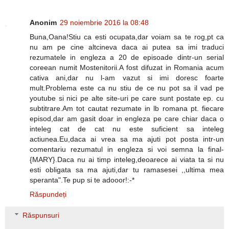
Anonim
29 noiembrie 2016 la 08:48
Buna,Oana!Stiu ca esti ocupata,dar voiam sa te rog,pt ca
nu am pe cine altcineva daca ai putea sa imi traduci
rezumatele in engleza a 20 de episoade dintr-un serial
coreean numit Mostenitorii.A fost difuzat in Romania acum
cativa ani,dar nu l-am vazut si imi doresc foarte
mult.Problema este ca nu stiu de ce nu pot sa il vad pe
youtube si nici pe alte site-uri pe care sunt postate ep. cu
subtitrare.Am tot cautat rezumate in lb romana pt. fiecare
episod,dar am gasit doar in engleza pe care chiar daca o
inteleg cat de cat nu este suficient sa inteleg
actiunea.Eu,daca ai vrea sa ma ajuti pot posta intr-un
comentariu rezumatul in engleza si voi semna la final-
{MARY}.Daca nu ai timp inteleg,deoarece ai viata ta si nu
esti obligata sa ma ajuti,dar tu ramasesei ,,ultima mea
speranta".Te pup si te adooor!:-*
Răspundeți
Răspunsuri