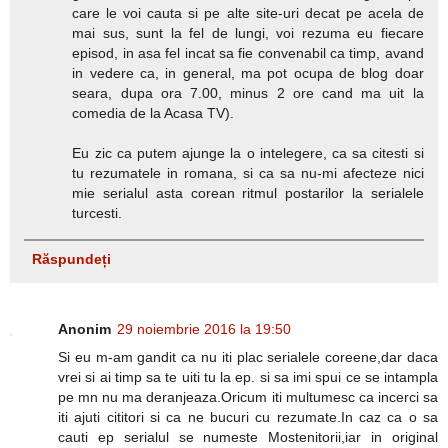
care le voi cauta si pe alte site-uri decat pe acela de
mai sus, sunt la fel de lungi, voi rezuma eu fiecare
episod, in asa fel incat sa fie convenabil ca timp, avand
in vedere ca, in general, ma pot ocupa de blog doar
seara, dupa ora 7.00, minus 2 ore cand ma uit la
comedia de la Acasa TV).
Eu zic ca putem ajunge la o intelegere, ca sa citesti si
tu rezumatele in romana, si ca sa nu-mi afecteze nici
mie serialul asta corean ritmul postarilor la serialele
turcesti.
Răspundeți
Anonim
29 noiembrie 2016 la 19:50
Si eu m-am gandit ca nu iti plac serialele coreene,dar daca
vrei si ai timp sa te uiti tu la ep. si sa imi spui ce se intampla
pe mn nu ma deranjeaza.Oricum iti multumesc ca incerci sa
iti ajuti cititori si ca ne bucuri cu rezumate.In caz ca o sa
cauti ep serialul se numeste Mostenitorii,iar in original