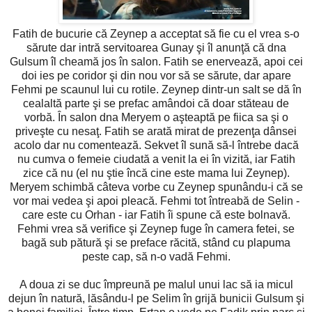
Fatih de bucurie că Zeynep a acceptat să fie cu el vrea s-o
sărute dar intră servitoarea Gunay şi îl anunţă că dna
Gulsum îl cheamă jos în salon. Fatih se enervează, apoi cei
doi ies pe coridor şi din nou vor să se sărute, dar apare
Fehmi pe scaunul lui cu rotile. Zeynep dintr-un salt se dă în
cealaltă parte şi se prefac amândoi că doar stăteau de
vorbă. În salon dna Meryem o aşteaptă pe fiica sa şi o
priveşte cu nesaţ. Fatih se arată mirat de prezenţa dânsei
acolo dar nu comentează. Sekvet îl sună să-l întrebe dacă
nu cumva o femeie ciudată a venit la ei în vizită, iar Fatih
zice că nu (el nu ştie încă cine este mama lui Zeynep).
Meryem schimbă câteva vorbe cu Zeynep spunându-i că se
vor mai vedea şi apoi pleacă. Fehmi tot întreabă de Selin -
care este cu Orhan - iar Fatih îi spune că este bolnavă.
Fehmi vrea să verifice şi Zeynep fuge în camera fetei, se
bagă sub pătură şi se preface răcită, stând cu plapuma
peste cap, să n-o vadă Fehmi.
A doua zi se duc împreună pe malul unui lac să ia micul
dejun în natură, lăsându-l pe Selim în grijă bunicii Gulsum şi