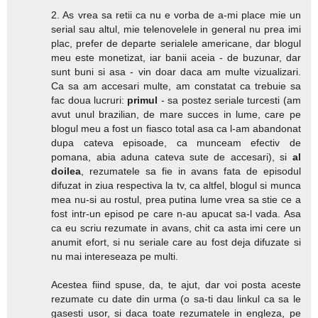
2. As vrea sa retii ca nu e vorba de a-mi place mie un
serial sau altul, mie telenovelele in general nu prea imi
plac, prefer de departe serialele americane, dar blogul
meu este monetizat, iar banii aceia - de buzunar, dar
sunt buni si asa - vin doar daca am multe vizualizari.
Ca sa am accesari multe, am constatat ca trebuie sa
fac doua lucruri:
primul
- sa postez seriale turcesti (am
avut unul brazilian, de mare succes in lume, care pe
blogul meu a fost un fiasco total asa ca l-am abandonat
dupa cateva episoade, ca munceam efectiv de
pomana, abia aduna cateva sute de accesari), si
al
doilea
, rezumatele sa fie in avans fata de episodul
difuzat in ziua respectiva la tv, ca altfel, blogul si munca
mea nu-si au rostul, prea putina lume vrea sa stie ce a
fost intr-un episod pe care n-au apucat sa-l vada. Asa
ca eu scriu rezumate in avans, chit ca asta imi cere un
anumit efort, si nu seriale care au fost deja difuzate si
nu mai intereseaza pe multi.
Acestea fiind spuse, da, te ajut, dar voi posta aceste
rezumate cu date din urma (o sa-ti dau linkul ca sa le
gasesti usor, si daca toate rezumatele in engleza, pe