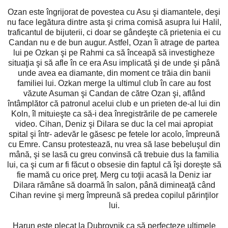
Ozan este îngrijorat de povestea cu Asu şi diamantele, deşi
nu face legătura dintre asta şi crima comisă asupra lui Halil,
traficantul de bijuterii, ci doar se gândeşte că prietenia ei cu
Candan nu e de bun augur. Astfel, Ozan îi atrage de partea
lui pe Ozkan şi pe Rahmi ca să înceapă să investigheze
situaţia şi să afle în ce era Asu implicată şi de unde şi până
unde avea ea diamante, din moment ce trăia din banii
familiei lui. Ozkan merge la ultimul club în care au fost
văzute Asuman şi Candan de către Ozan şi, aflând
întâmplător că patronul acelui club e un prieten de-al lui din
Koln, îl mituieşte ca să-i dea înregistrările de pe camerele
video. Cihan, Deniz şi Dilara se duc la cel mai apropiat
spital şi într- adevăr le găsesc pe fetele lor acolo, împreună
cu Emre. Cansu protestează, nu vrea să lase bebeluşul din
mână, şi se lasă cu greu convinsă că trebuie dus la familia
lui, ca şi cum ar fi făcut o obsesie din faptul că îşi doreşte să
fie mamă cu orice preţ. Merg cu toţii acasă la Deniz iar
Dilara rămâne să doarmă în salon, până dimineaţă când
Cihan revine şi merg împreună să predea copilul părinţilor
lui.
Harun este plecat la Dubrovnik ca să perfecteze ultimele