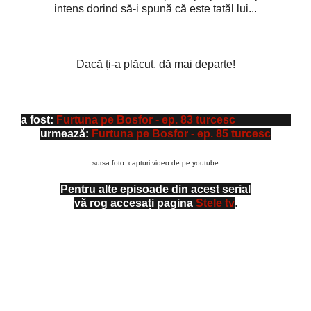
intens dorind să-i spună că este tatăl lui...
Dacă ți-a plăcut, dă mai departe!
a fost:
Furtuna pe Bosfor - ep. 83 turcesc
urmează:
Furtuna pe Bosfor - ep. 85 turcesc
sursa foto: capturi video de pe youtube
Pentru alte episoade din acest serial
vă rog accesați pagina
Stele tv
.