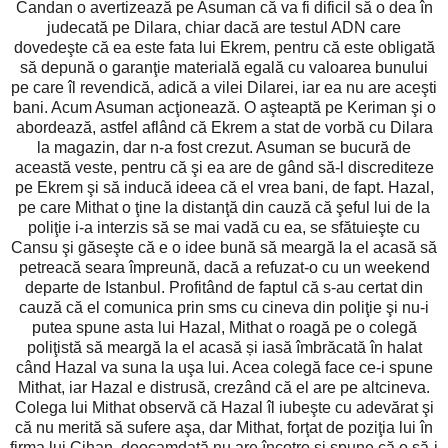
Candan o avertizează pe Asuman că va fi dificil să o dea în
judecată pe Dilara, chiar dacă are testul ADN care
dovedeşte că ea este fata lui Ekrem, pentru că este obligată
să depună o garanţie materială egală cu valoarea bunului
pe care îl revendică, adică a vilei Dilarei, iar ea nu are aceşti
bani. Acum Asuman acţionează. O aşteaptă pe Keriman şi o
abordează, astfel aflând că Ekrem a stat de vorbă cu Dilara
la magazin, dar n-a fost crezut. Asuman se bucură de
această veste, pentru că şi ea are de gând să-l discrediteze
pe Ekrem şi să inducă ideea că el vrea bani, de fapt. Hazal,
pe care Mithat o ţine la distanţă din cauză că şeful lui de la
poliţie i-a interzis să se mai vadă cu ea, se sfătuieşte cu
Cansu şi găseşte că e o idee bună să meargă la el acasă să
petreacă seara împreună, dacă a refuzat-o cu un weekend
departe de Istanbul. Profitând de faptul că s-au certat din
cauză că el comunica prin sms cu cineva din poliţie şi nu-i
putea spune asta lui Hazal, Mithat o roagă pe o colegă
poliţistă să meargă la el acasă și iasă îmbrăcată în halat
când Hazal va suna la uşa lui. Acea colegă face ce-i spune
Mithat, iar Hazal e distrusă, crezând că el are pe altcineva.
Colega lui Mithat observă că Hazal îl iubeşte cu adevărat şi
că nu merită să sufere aşa, dar Mithat, forţat de poziţia lui în
firma lui Cihan, deocamdată nu are încotro şi spune că o să-i