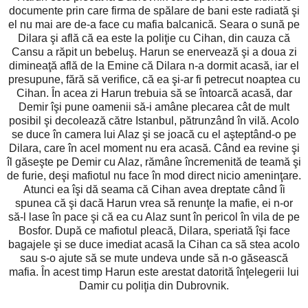
documente prin care firma de spălare de bani este radiată şi
el nu mai are de-a face cu mafia balcanică. Seara o sună pe
Dilara şi află că ea este la poliţie cu Cihan, din cauza că
Cansu a răpit un bebeluş. Harun se enervează şi a doua zi
dimineaţă află de la Emine că Dilara n-a dormit acasă, iar el
presupune, fără să verifice, că ea şi-ar fi petrecut noaptea cu
Cihan. În acea zi Harun trebuia să se întoarcă acasă, dar
Demir îşi pune oamenii să-i amâne plecarea cât de mult
posibil şi decolează către Istanbul, pătrunzând în vilă. Acolo
se duce în camera lui Alaz şi se joacă cu el aşteptând-o pe
Dilara, care în acel moment nu era acasă. Când ea revine şi
îl găseşte pe Demir cu Alaz, rămâne încremenită de teamă şi
de furie, deşi mafiotul nu face în mod direct nicio ameninţare.
Atunci ea îşi dă seama că Cihan avea dreptate când îi
spunea că şi dacă Harun vrea să renunţe la mafie, ei n-or
să-l lase în pace şi că ea cu Alaz sunt în pericol în vila de pe
Bosfor. După ce mafiotul pleacă, Dilara, speriată îşi face
bagajele şi se duce imediat acasă la Cihan ca să stea acolo
sau s-o ajute să se mute undeva unde să n-o găsească
mafia. În acest timp Harun este arestat datorită înţelegerii lui
Damir cu poliţia din Dubrovnik.