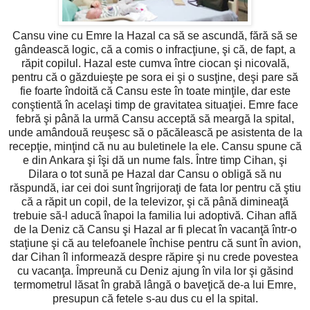
Cansu vine cu Emre la Hazal ca să se ascundă, fără să se
gândească logic, că a comis o infracţiune, şi că, de fapt, a
răpit copilul. Hazal este cumva între ciocan şi nicovală,
pentru că o găzduieşte pe sora ei şi o susţine, deşi pare să
fie foarte îndoită că Cansu este în toate minţile, dar este
conştientă în acelaşi timp de gravitatea situaţiei. Emre face
febră şi până la urmă Cansu acceptă să meargă la spital,
unde amândouă reuşesc să o păcălească pe asistenta de la
recepţie, minţind că nu au buletinele la ele. Cansu spune că
e din Ankara şi îşi dă un nume fals. Între timp Cihan, şi
Dilara o tot sună pe Hazal dar Cansu o obligă să nu
răspundă, iar cei doi sunt îngrijoraţi de fata lor pentru că ştiu
că a răpit un copil, de la televizor, şi că până dimineaţă
trebuie să-l aducă înapoi la familia lui adoptivă. Cihan află
de la Deniz că Cansu şi Hazal ar fi plecat în vacanţă într-o
staţiune şi că au telefoanele închise pentru că sunt în avion,
dar Cihan îl informează despre răpire şi nu crede povestea
cu vacanţa. Împreună cu Deniz ajung în vila lor şi găsind
termometrul lăsat în grabă lângă o baveţică de-a lui Emre,
presupun că fetele s-au dus cu el la spital.