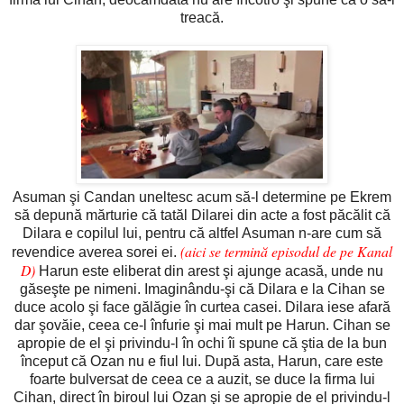
treacă.
Asuman şi Candan uneltesc acum să-l determine pe Ekrem
să depună mărturie că tatăl Dilarei din acte a fost păcălit că
Dilara e copilul lui, pentru că altfel Asuman n-are cum să
(aici se termină episodul de pe Kanal
revendice averea sorei ei.
D)
Harun este eliberat din arest şi ajunge acasă, unde nu
găseşte pe nimeni. Imaginându-şi că Dilara e la Cihan se
duce acolo şi face gălăgie în curtea casei. Dilara iese afară
dar şovăie, ceea ce-l înfurie şi mai mult pe Harun. Cihan se
apropie de el şi privindu-l în ochi îi spune că ştia de la bun
început că Ozan nu e fiul lui. După asta, Harun, care este
foarte bulversat de ceea ce a auzit, se duce la firma lui
Cihan, direct în biroul lui Ozan şi se apropie de el privindu-l