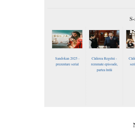
S-
Sandokan 2025 -
Căderea Regelui -
Căde
prezentare serial
rezumate episoade,
ser
partea întâi