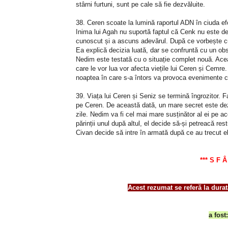
stârni furtuni, sunt pe cale să fie dezvăluite.
38. Ceren scoate la lumină raportul ADN în ciuda efo
Inima lui Agah nu suportă faptul că Cenk nu este de
cunoscut și a ascuns adevărul. După ce vorbește cu
Ea explică decizia luată, dar se confruntă cu un obs
Nedim este testată cu o situație complet nouă. Aceas
care le vor lua vor afecta viețile lui Ceren și Cemre
noaptea în care s-a întors va provoca evenimente c
39. Viața lui Ceren și Seniz se termină îngrozitor.
pe Ceren. De această dată, un mare secret este de
zile. Nedim va fi cel mai mare susținător al ei pe 
părinții unul după altul, el decide să-și petreacă res
Civan decide să intre în armată după ce au trecut e
*** S F Â
Acest rezumat se referă la dura
a fost