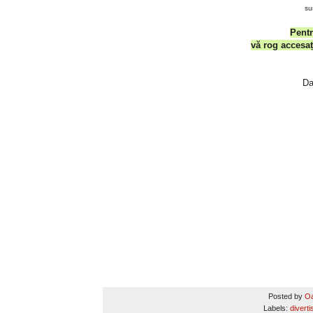
su
Pentr
vă rog accesa
Da
Posted by
Oa
Labels:
divert