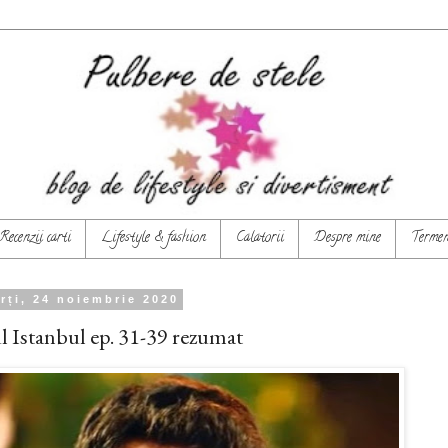
Recenzii carti
Lifestyle & fashion
Calatorii
Despre mine
Termeni
rți, 24 noiembrie 2020
 Istanbul ep. 31-39 rezumat