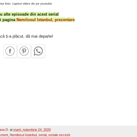
rsa foto: capturi video de pe youtube
u alte episoade din acest serial
ți pagina
Nemilosul Istanbul, prezentare
.
că ți-a plăcut, dă mai departe!
na D.
at
marți, noiembrie 24, 2020
isment
,
Nemilosul Istanbul
,
serial
,
seriale turcesti