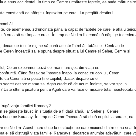
a a spus accidental. În timp ce Cemre urmărește faptele, ea aude mărturisir
te conștientă de sfârșitul îngrozitor pe care i l-a pregătit destinul.
o bombă!
te, de asemenea, zdruncinată până la capăt de faptele pe care le află ulterior
 să vrea să se împace cu ei. În timp ce Nedim încearcă să câștige încredere
deoarece îi este rușine să pună aceste întrebări tatălui ei. Cenk aude
ce Ceren încearcă să le spună despre situația lui Cemre și Seher, Cemre și
lul, Ceren experimentează cel mai mare șoc din viața ei.
confruntă. Când Basak se întoarce înapoi la conac cu copilul, Ceren
te ca Ceren să-și poată ține copilul, Basak dispare cu el.
un secret despre mama sa. Agah crede că de acum înainte, se vor sprijini
Cenk? Este ultima picătură pentru Agah care va face o mișcare total neașteptată 
trugă viața familiei Karacay?
 se găsește brusc în situația de a fi dată afară, iar Seher și Cemre
zbune pe Karacay. În timp ce Cemre încearcă să ducă copilul la sora ei, ea
e cu Nedim. Acest lucru duce la o situație pe care niciunul dintre ei nu și-ar fi
ora ei să distrugă viața familiei Karacays, deoarece anumite adevăruri, care v