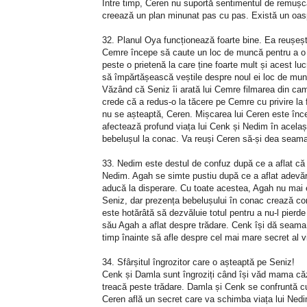
Între timp, Ceren nu suportă sentimentul de remușca
creează un plan minunat pas cu pas. Există un oasp
32. Planul Oya funcționează foarte bine. Ea reușeș
Cemre începe să caute un loc de muncă pentru a o 
peste o prietenă la care ține foarte mult și acest l
să împărtășească veștile despre noul ei loc de munc
Văzând că Seniz îi arată lui Cemre filmarea din cam
crede că a redus-o la tăcere pe Cemre cu privire la 
nu se așteaptă, Ceren. Mișcarea lui Ceren este înc
afectează profund viața lui Cenk și Nedim în acelaș
bebelușul la conac. Va reuși Ceren să-și dea seama 
33. Nedim este destul de confuz după ce a aflat că 
Nedim. Agah se simte pustiu după ce a aflat adevăru
aducă la disperare. Cu toate acestea, Agah nu mai e
Seniz, dar prezența bebelușului în conac crează con
este hotărâtă să dezvăluie totul pentru a nu-l pier
său Agah a aflat despre trădare. Cenk își dă seama 
timp înainte să afle despre cel mai mare secret al vi
34. Sfârșitul îngrozitor care o așteaptă pe Seniz!
Cenk și Damla sunt îngroziți când își văd mama căzâ
treacă peste trădare. Damla și Cenk se confruntă cu 
Ceren află un secret care va schimba viața lui Nedi