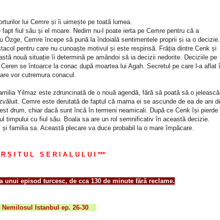
rturilor lui Cemre și îi uimește pe toată lumea.
 fapt fiul său și el moare. Nedim nu-l poate ierta pe Cemre pentru că a
 Özge, Cemre începe să pună la îndoială sentimentele proprii și ia o decizie.
tacol pentru care nu cunoaște motivul și este respinsă. Frăția dintre Cenk și
tă nouă situație îi determină pe amândoi să ia decizii nedorite. Deciziile pe
. Ceren se întoarce la conac după moartea lui Agah. Secretul pe care l-a aflat 
are vor cutremura conacul.
 Familia Yilmaz este zdruncinată de o nouă agendă, fără să poată să o jelească
zvăluit. Cemre este derutată de faptul că mama ei se ascunde de ea de ani d
acest drum, chiar dacă sunt încă în termeni neamicali. După ce Cenk își pierde
tul timpului cu fiul său. Boala sa are un rol semnificativ în această decizie.
l și familia sa. Această plecare va duce probabil la o mare împăcare.
 R Ș I T U L S E R I A L U L U I ***
ta unui episod turcesc, de cca 130 de minute fără reclame.
:
Nemilosul Istanbul ep. 26-30