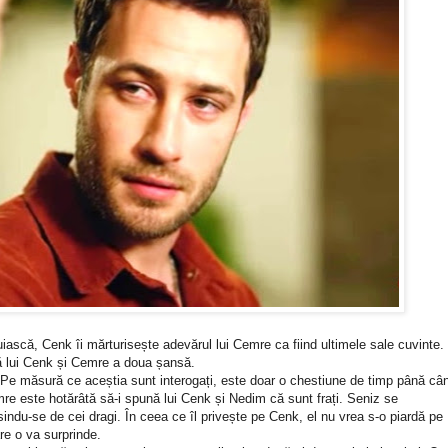
iască, Cenk îi mărturisește adevărul lui Cemre ca fiind ultimele sale cuvinte.
ră lui Cenk și Cemre a doua șansă.
. Pe măsură ce aceștia sunt interogați, este doar o chestiune de timp până câ
mre este hotărâtă să-i spună lui Cenk și Nedim că sunt frați. Seniz se
ndu-se de cei dragi. În ceea ce îl privește pe Cenk, el nu vrea s-o piardă pe
re o va surprinde.