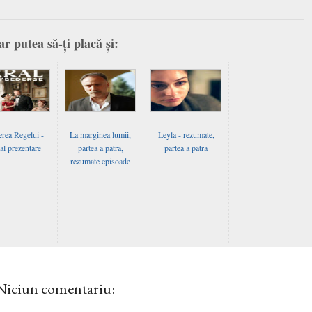
ar putea să-ți placă și:
rea Regelui -
La marginea lumii,
Leyla - rezumate,
ial prezentare
partea a patra,
partea a patra
rezumate episoade
Niciun comentariu: