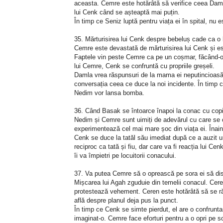
aceasta. Cemre este hotărâtă să verifice ceea Daml
lui Cenk când se așteaptă mai puțin.
În timp ce Seniz luptă pentru viața ei în spital, nu es
35. Mărturisirea lui Cenk despre bebeluș cade ca 
Cemre este devastată de mărturisirea lui Cenk și es
Faptele vin peste Cemre ca pe un coșmar, făcând-o
lui Cemre, Cenk se confruntă cu propriile greșeli.
Damla vrea răspunsuri de la mama ei neputincioasă, 
conversația ceea ce duce la noi incidente. În timp 
Nedim vor lansa bomba.
36. Când Basak se întoarce înapoi la conac cu copi
Nedim și Cemre sunt uimiți de adevărul cu care se 
experimentează cel mai mare șoc din viața ei. Înain
Cenk se duce la tatăl său imediat după ce a auzit 
reciproc ca tată și fiu, dar care va fi reacția lui 
îi va împietri pe locuitorii conacului.
37. Va putea Cemre să o oprească pe sora ei să dis
Mișcarea lui Agah zguduie din temelii conacul. Ceren
protestează vehement. Ceren este hotărâtă să se ră
află despre planul deja pus la punct.
În timp ce Cenk se simte pierdut, el are o confruntar
imaginat-o. Cemre face eforturi pentru a o opri pe s