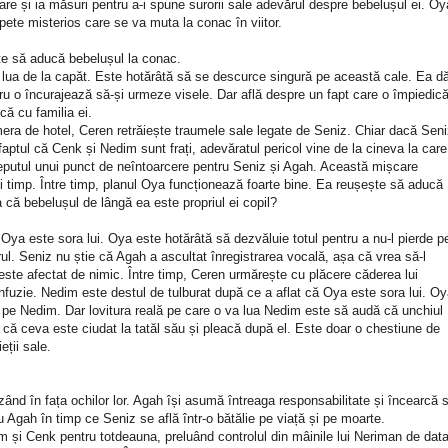
re și ia măsuri pentru a-i spune surorii sale adevărul despre bebelușul ei. Oy
ete misterios care se va muta la conac în viitor.
te să aducă bebelușul la conac.
lua de la capăt. Este hotărâtă să se descurce singură pe această cale. Ea d
ucru o încurajează să-și urmeze visele. Dar află despre un fapt care o împiedic
ă cu familia ei.
era de hotel, Ceren retrăiește traumele sale legate de Seniz. Chiar dacă Sen
faptul că Cenk și Nedim sunt frați, adevăratul pericol vine de la cineva la care
eputul unui punct de neîntoarcere pentru Seniz și Agah. Această mișcare
i timp. Între timp, planul Oya funcționează foarte bine. Ea reușește să aducă
că bebelușul de lângă ea este propriul ei copil?
Oya este sora lui. Oya este hotărâtă să dezvăluie totul pentru a nu-l pierde p
l. Seniz nu știe că Agah a ascultat înregistrarea vocală, așa că vrea să-l
ste afectat de nimic. Între timp, Ceren urmărește cu plăcere căderea lui
fuzie. Nedim este destul de tulburat după ce a aflat că Oya este sora lui. O
de pe Nedim. Dar lovitura reală pe care o va lua Nedim este să audă că unchiul
că ceva este ciudat la tatăl său și pleacă după el. Este doar o chestiune de
eții sale.
nd în fața ochilor lor. Agah își asumă întreaga responsabilitate și încearcă 
Agah în timp ce Seniz se află într-o bătălie pe viață și pe moarte.
m și Cenk pentru totdeauna, preluând controlul din mâinile lui Neriman de dat