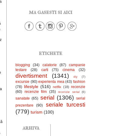
a
ma gasesti si aici
ă
ă
iz
etichete
blogging
(34)
calatorie
(87)
campanie
testare
(28)
carti
(75)
cinema
(32)
e
divertisment
(1341)
diy
(7)
excursie
(90)
experienta mea
(43)
fashion
lifestyle
(516)
(78)
recenzie
netflix
(18)
ya
(60)
recenzie film
(35)
recenzie serial
(6)
serial
(1306)
sanatate
(65)
serial
seriale turcesti
prezentare
(90)
(779)
turism
(100)
să
arhiva
a