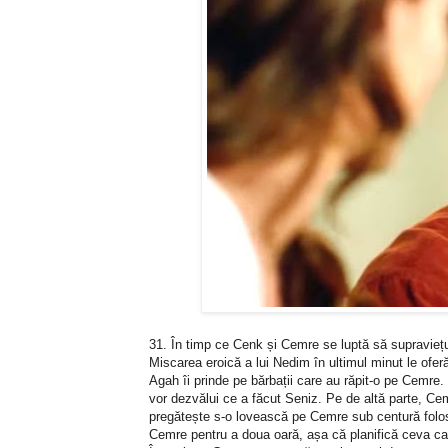
31. În timp ce Cenk și Cemre se luptă să supraviețu
Miscarea eroică a lui Nedim în ultimul minut le ofe
Agah îi prinde pe bărbații care au răpit-o pe Cemre
vor dezvălui ce a făcut Seniz. Pe de altă parte, Ce
pregătește s-o lovească pe Cemre sub centură folosi
Cemre pentru a doua oară, așa că planifică ceva ca