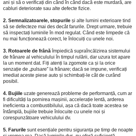
ani și să o verificați din când în când dacă este murdară, are
cabluri deteriorate sau alte defecte fizice.
2. Semnalizatoarele, stopurile
și alte lumini exterioare tind
să se defecteze mai des decât farurile. Drept urmare, trebuie
să inspectați luminile în mod regulat. Când este limpede că
nu mai funcționează corect, le înlocuiți cu unele noi.
3. Rotoarele de frână
împiedică supraîncălzirea sistemului
de frânare al vehiculului în timpul rulării, dar uzura tot apare
la un moment dat. Fiți atenți la zgomote ca și la orice
senzație de „pulsare” la frânare; dacă se impune, verificați
imediat aceste piese auto și schimbați-le cât de curând
posibil.
4. Bujiile
uzate generează probleme de performanță, cum ar
fi dificultăți la pornirea mașinii, accelerație lentă, arderea
ineficienta a combustibilului, așa că dacă toate acestea se
întâmplă, bujiile trebuie înlocuite cu unele noi și
corespunzătoare vehiculului dv.
5. Farurile
sunt esențiale pentru siguranța pe timp de noapte
și vremea rea. Dacă luminile dvs. nu oferă suficientă