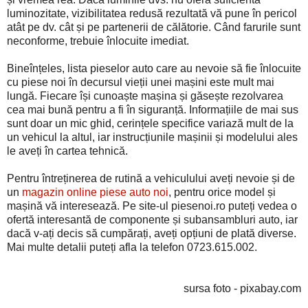
luminozitate, vizibilitatea redusă rezultată vă pune în pericol
atât pe dv. cât și pe partenerii de călătorie. Când farurile sunt
neconforme, trebuie înlocuite imediat.
Bineînțeles, lista pieselor auto care au nevoie să fie înlocuite
cu piese noi în decursul vieții unei mașini este mult mai
lungă. Fiecare își cunoaște mașina și găsește rezolvarea
cea mai bună pentru a fi în siguranță. Informațiile de mai sus
sunt doar un mic ghid, cerințele specifice variază mult de la
un vehicul la altul, iar instrucțiunile mașinii și modelului ales
le aveți în cartea tehnică.
Pentru întreținerea de rutină a vehiculului aveți nevoie și de
un
magazin online piese auto noi
, pentru orice model și
mașină vă interesează. Pe site-ul piesenoi.ro puteți vedea o
ofertă interesantă de componente și subansambluri auto, iar
dacă v-ați decis să cumpărați, aveți opțiuni de plată diverse.
Mai multe detalii puteți afla la telefon 0723.615.002.
sursa foto - pixabay.com