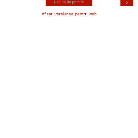
›
Pagina de pornire
Afișați versiunea pentru web