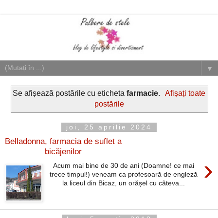
▼
Se afișează postările cu eticheta
farmacie
.
Afișați toate
postările
joi, 25 aprilie 2024
Belladonna, farmacia de suflet a
bicăjenilor
›
Acum mai bine de 30 de ani (Doamne! ce mai
trece timpul!) veneam ca profesoară de engleză
la liceul din Bicaz, un orășel cu câteva...