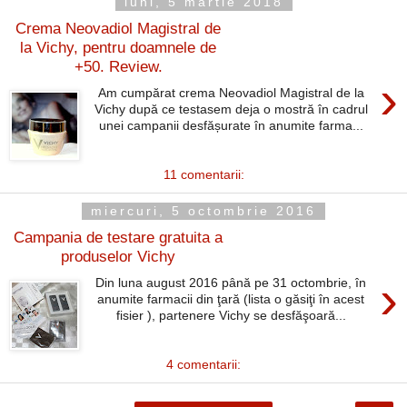
luni, 5 martie 2018
Crema Neovadiol Magistral de
la Vichy, pentru doamnele de
+50. Review.
›
Am cumpărat crema Neovadiol Magistral de la
Vichy după ce testasem deja o mostră în cadrul
unei campanii desfășurate în anumite farma...
11 comentarii:
miercuri, 5 octombrie 2016
Campania de testare gratuita a
produselor Vichy
›
Din luna august 2016 până pe 31 octombrie, în
anumite farmacii din ţară (lista o găsiţi în acest
fisier ), partenere Vichy se desfăşoară...
4 comentarii: