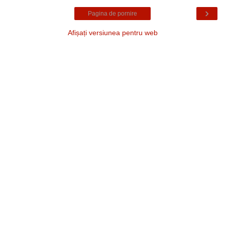
›
Pagina de pornire
Afișați versiunea pentru web