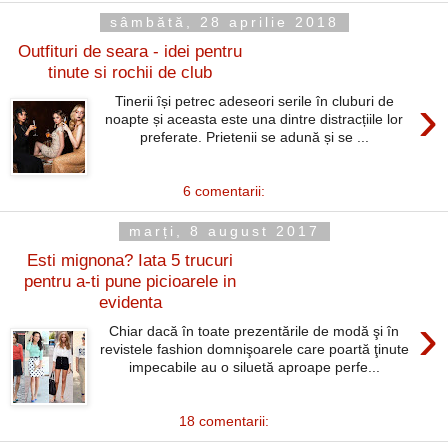
sâmbătă, 28 aprilie 2018
Outfituri de seara - idei pentru
tinute si rochii de club
›
Tinerii își petrec adeseori serile în cluburi de
noapte și aceasta este una dintre distracțiile lor
preferate. Prietenii se adună și se ...
6 comentarii:
marți, 8 august 2017
Esti mignona? Iata 5 trucuri
pentru a-ti pune picioarele in
evidenta
›
Chiar dacă în toate prezentările de modă şi în
revistele fashion domnişoarele care poartă ţinute
impecabile au o siluetă aproape perfe...
18 comentarii: