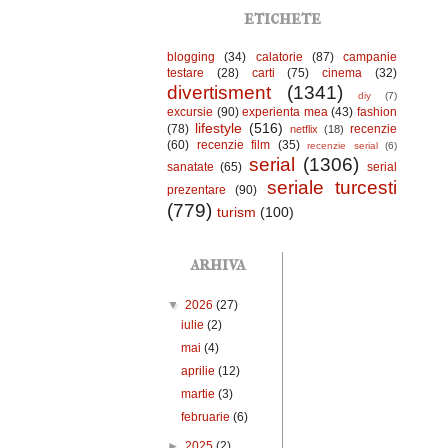
etichete
blogging
(34)
calatorie
(87)
campanie
testare
(28)
carti
(75)
cinema
(32)
divertisment
(1341)
diy
(7)
excursie
(90)
experienta mea
(43)
fashion
lifestyle
(516)
(78)
recenzie
netflix
(18)
(60)
recenzie film
(35)
recenzie serial
(6)
serial
(1306)
sanatate
(65)
serial
seriale turcesti
prezentare
(90)
(779)
turism
(100)
arhiva
▼
2026
(27)
iulie
(2)
mai
(4)
aprilie
(12)
martie
(3)
februarie
(6)
►
2025
(2)