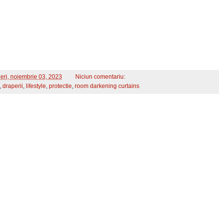
neri, noiembrie 03, 2023
Niciun comentariu:
,
draperii
,
lifestyle
,
protectie
,
room darkening curtains