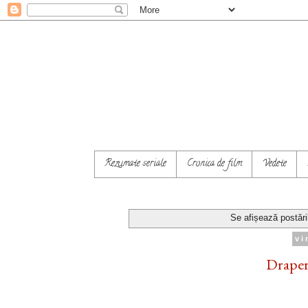
Rezumate seriale
Cronica de film
Vedete
Se afișează postări
vi
Draperi