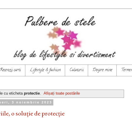
Recenzii carti
Lifestyle & fashion
Calatorii
Despre mine
Termeni
le cu eticheta
protectie
.
Afișați toate postările
neri, 3 noiembrie 2023
ile, o soluție de protecție