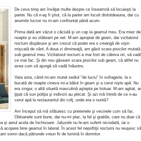
De ceva timp am învăţat multe despre ce înseamnă să locuieşti la
parter. Nu că n-aş fi ştiut, că la parter am locuit dintotdeauna, dar cu
anumite lucruri nu m-am confruntat până acum.
Prima dată am văzut o căciulă şi un cap la geamul meu. Era miez de
noapte şi eu stăteam pe net. M-am apropiat de geam, dar vizitatorul
nocturn dispăruse şi am crezut că poate era o creangă de vişin
mişcată de vânt. A doua zi dimineaţă, am găsit scara pisicilor mutată
sub geamul meu. Vizitatorul nocturn a mai fost de câteva ori, să vad
ce mai fac. Şi din nou găseam scara pisicilor sub geam, că altfel nu
avea cum să ajungă să vadă înăuntru.
Vara asta, când mi-am mutat sediul "de lucru" în sufragerie, la o
bucată de noapte cineva mi-a bătut în geam şi a cerut nişte apă. Nu
era singur, o altă siluetă masculină aştepta pe trotuar. M-am agitat, 
ţipat că sun poliţia şi indivizii au plecat. Şi azi mă întreb de ce n-au
cerut apă la restaurantul din colţ, unde era o nuntă?
Am început să mă sfătuiesc cu prietenele şi vecinele cum să fac.
Obloanele sunt bune, dar nu-mi plac, la fel şi gratiile, care nu doar că
 şi aerul acela de închisoare. Jaluzele nu le-am suferit niciodată, iar o
ă acopere bine geamul în lateral. În acest fel nepoftiţii nocturni nu reuşesc s
 am somn dacă pătrunde vreun fir de lumină în dormitor.