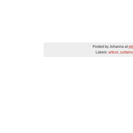
Posted by
Johanna
at
vi
Labels:
articol
,
curtains