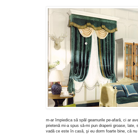
m-ar împiedica să spăl geamurile pe-afară, ci ar avea
prietenă mi-a spus să-mi pun draperii groase, late, s
vadă ce este în casă, şi eu dorm foarte bine, că nu