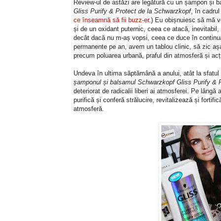
Review-ul de astăzi are legătură cu un șampon și 
Gliss Purify & Protect de la Schwarzkopf
, în cadru
ce înseamnă să fii buzz-er
.) Eu obișnuiesc să mă v
și de un oxidant puternic, ceea ce atacă, inevitabil,
decât dacă nu m-aș vopsi, ceea ce duce în continua
permanente pe an, avem un tablou clinic, să zic așa, 
precum poluarea urbană, praful din atmosferă și acțiu
Undeva în ultima săptămână a anului, atât la sfatul
șamponul și balsamul Schwarzkopf Gliss Purify & 
deteriorat de radicalii liberi ai atmosferei. Pe lâng
purifică și conferă strălucire, revitalizează și forti
atmosferă.