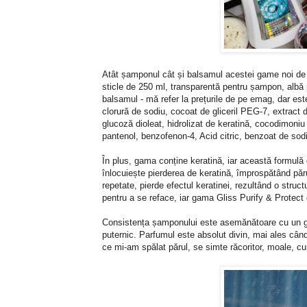
Atât șamponul cât și balsamul acestei game noi de
sticle de 250 ml, transparentă pentru șampon, albă p
balsamul - mă refer la prețurile de pe emag, dar este
clorură de sodiu, cocoat de gliceril PEG-7, extra
glucoză dioleat, hidrolizat de keratină, cocodimoniu 
pantenol, benzofenon-4, Acid citric, benzoat de sod
În plus, gama conține keratină, iar această formulă 
înlocuiește pierderea de keratină, împrospătând păru
repetate, pierde efectul keratinei, rezultând o struc
pentru a se reface, iar gama Gliss Purify & Protect
Consistența șamponului este asemănătoare cu un gel 
puternic. Parfumul este absolut divin, mai ales când
ce mi-am spălat părul, se simte răcoritor, moale, cu