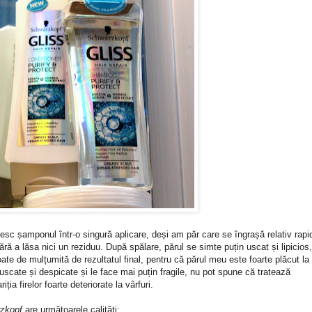
sc șamponul într-o singură aplicare, deși am păr care se îngrașă relativ rapi
ră a lăsa nici un reziduu. După spălare, părul se simte puțin uscat și lipicios,
ate de mulțumită de rezultatul final, pentru că părul meu este foarte plăcut la
uscate și despicate și le face mai puțin fragile, nu pot spune că tratează
a firelor foarte deteriorate la vârfuri.
rzkopf
are următoarele calități: