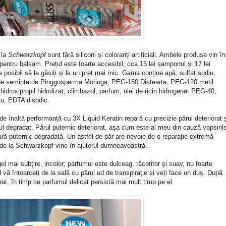
 la
Schwarzkopf
sunt fără siliconi și coloranți artificiali. Ambele produse vin în
entru balsam. Prețul este foarte accesibil, cca 15 lei șamponul și 17 lei
 posibil să le găsiți și la un preț mai mic. Gama conține apă, sulfat sodiu,
ct de semințe de Pinggosperma Moringa, PEG-150 Distearte, PEG-120 metil
hidroxipropil hidrolizat, climbazol, parfum, ulei de ricin hidrogenat PEG-40,
iu, EDTA disodic.
de înaltă performanță cu 3X Liquid Keratin repară cu precizie părul deteriorat 
l degradat. Părul puternic deteriorat, așa cum este al meu din cauză vopsiril
tură puternic degradată. Un astfel de păr are nevoie de o reparație extremă
 de la Schwarzkopf vine în ajutorul dumneavoastră.
mai subțire, incolor; parfumul este dulceag, răcoritor și suav, nu foarte
 vă întoarceți de la sală cu părul ud de transpirație și veți face un duș. După
rat, în timp ce parfumul delicat persistă mai mult timp pe el.