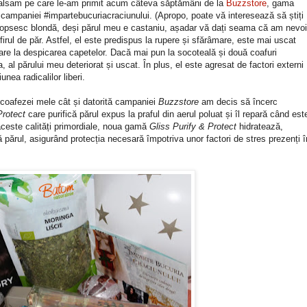
balsam pe care le-am primit acum câteva săptămâni de la
Buzzstore
, gama
l campaniei #impartebucuriacraciunului. (Apropo, poate vă interesează să știți
opsesc blondă, deși părul meu e castaniu, așadar vă dați seama că am nevo
 firul de păr. Astfel, el este predispus la rupere și sfărâmare, este mai uscat
re la despicarea capetelor. Dacă mai pun la socoteală și două coafuri
al părului meu deteriorat și uscat. În plus, el este agresat de factori externi
nea radicalilor liberi.
 coafezei mele cât și datorită campaniei
Buzzstore
am decis să încerc
Protect
care purifică părul expus la praful din aerul poluat și îl repară când est
ă aceste calități primordiale, noua gamă
Gliss Purify & Protect
hidratează,
fică părul, asigurând protecția necesară împotriva unor factori de stres prezenți î