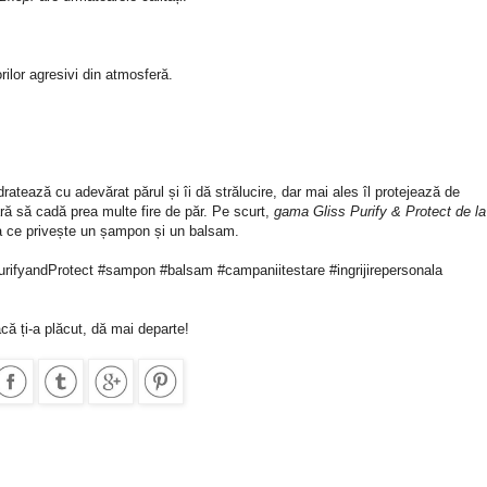
rilor agresivi din atmosferă.
tează cu adevărat părul și îi dă strălucire, dar mai ales îl protejează de
fără să cadă prea multe fire de păr. Pe scurt,
gama Gliss Purify & Protect de la
ea ce privește un șampon și un balsam.
ifyandProtect #sampon #balsam #campaniitestare #ingrijirepersonala
că ți-a plăcut, dă mai departe!