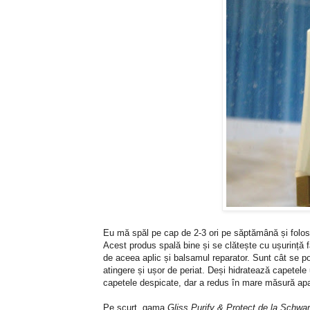
Eu mă spăl pe cap de 2-3 ori pe săptămână și folose
Acest produs spală bine și se clătește cu ușurință fă
de aceea aplic și balsamul reparator. Sunt cât se po
atingere și ușor de periat. Deși hidratează capetele 
capetele despicate, dar a redus în mare măsură apariți
Pe scurt, gama
Gliss Purify & Protect de la Schwa