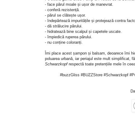
- face părul moale și ușor de manevrat.
- conferă rezistență.
- părul se clătește ușor.
- îndepărtează impuritățile și protejează contra facto
- dă strălucire părului.
- hidratează bine scalpul și capetele uscate.
- împiedică ruperea părului.
- nu conține coloranți.
Îmi place acest șampon și balsam, deoarece îmi hidra
poluarea urbană, iar periajul este mult simplificat, 
Schwarzkopf
respectă toate pretențiile mele în ce
#buzzGliss #BUZZStore #Schwarzkopf #Pur
Da