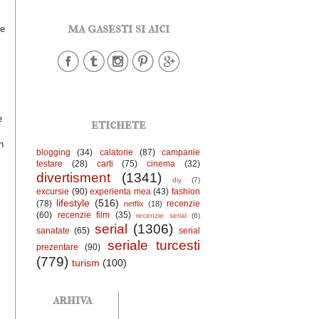
ma gasesti si aici
ie
e
etichete
n
blogging
(34)
calatorie
(87)
campanie
testare
(28)
carti
(75)
cinema
(32)
divertisment
(1341)
diy
(7)
excursie
(90)
experienta mea
(43)
fashion
lifestyle
(516)
(78)
recenzie
netflix
(18)
(60)
recenzie film
(35)
recenzie serial
(6)
serial
(1306)
sanatate
(65)
serial
seriale turcesti
prezentare
(90)
(779)
turism
(100)
arhiva