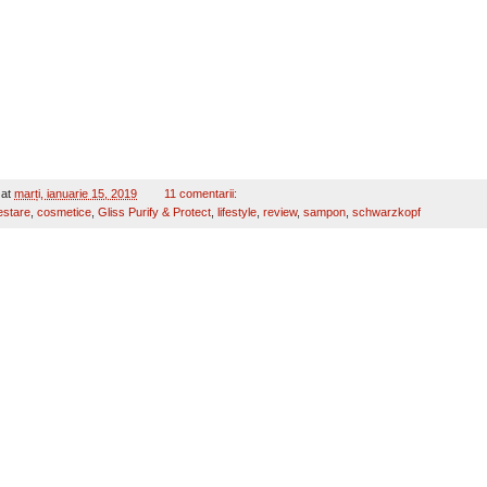
at
marți, ianuarie 15, 2019
11 comentarii:
estare
,
cosmetice
,
Gliss Purify & Protect
,
lifestyle
,
review
,
sampon
,
schwarzkopf