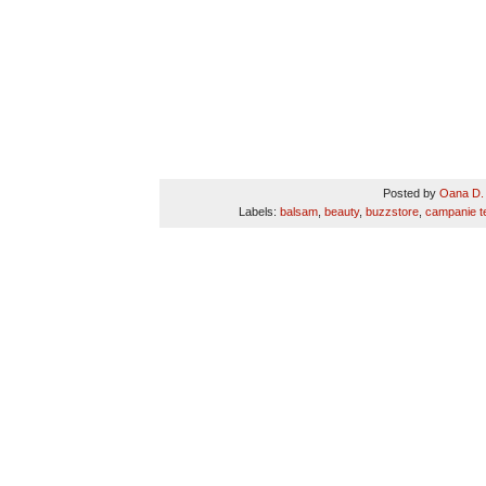
Posted by
Oana D.
Labels:
balsam
,
beauty
,
buzzstore
,
campanie t