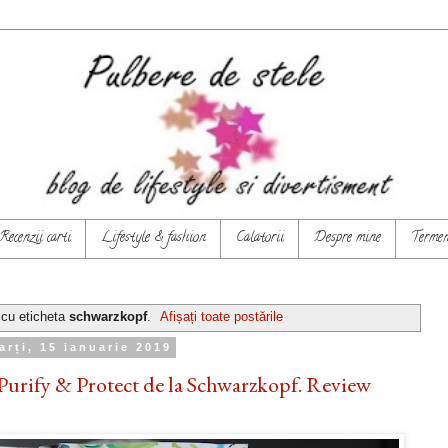
Recenzii carti
Lifestyle & fashion
Calatorii
Despre mine
Termeni
 cu eticheta
schwarzkopf
.
Afișați toate postările
arți, 15 ianuarie 2019
Purify & Protect de la Schwarzkopf. Review