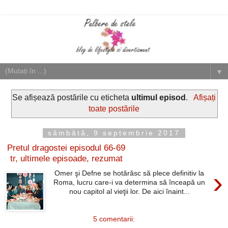
▼
Se afișează postările cu eticheta
ultimul episod
.
Afișați
toate postările
sâmbătă, 9 septembrie 2017
Pretul dragostei episodul 66-69
tr, ultimele episoade, rezumat
›
Omer şi Defne se hotărăsc să plece definitiv la
Roma, lucru care-i va determina să înceapă un
nou capitol al vieţii lor. De aici înaint...
5 comentarii: