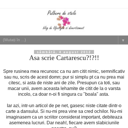
▼
sâmbătă, 4 august 2012
Asa scrie Cartarescu?!?!!
Spre rusinea mea recunosc ca nu am citit nimic, semnificativ
sau nu, scris de acest domn; pur si simplu pt ca nu prea mai
citesc, si asta de niste ani de zile. Presupun ca toti, sau
macar unii, avem aceasta lehamite de citit de la o varsta
incolo, ca doar n-oi fi singura cu "boala" asta.
Iar azi, intr-un articol de pe net, gasesc niste citate dintr-o
carte a dansului. Si nu-mi prea vine sa cred ochilor. Nu-mi
imaginasem ca un scriitor considerat important, debiteaza
asemenea lucruri. Dar neah!, fiecare avem slabiciunile