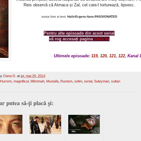
Reis observă că Atmaca și Zal, cel care-l torturează, lipsesc.
sursa foto si text:
Halit-Ergenc-fans-PASSIONATED
Pentru alte episoade din acest serial
vă rog accesați pagina
Stele tv
.
Ultimele episoade:
119
,
120
,
121
,
122
, Kanal 
by
Oana D.
at
joi, mai 29, 2014
Hurrem
,
magnificul
,
Mihrimah
,
Mustafa
,
Rustem
,
selim
,
serial
,
Suleyman
,
sultan
ar putea să-ți placă și: