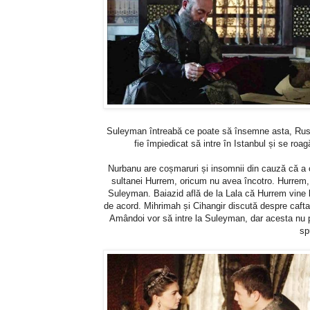
Suleyman întreabă ce poate să însemne asta, Ruste
fie împiedicat să intre în Istanbul și se roa
Nurbanu are coșmaruri și insomnii din cauză că a o
sultanei Hurrem, oricum nu avea încotro. Hurrem, 
Suleyman. Baiazid află de la Lala că Hurrem vine l
de acord. Mihrimah și Cihangir discută despre caf
Amândoi vor să intre la Suleyman, dar acesta nu
sp