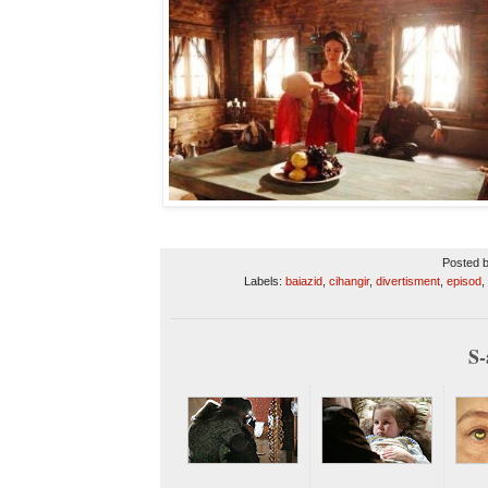
Posted 
Labels:
baiazid
,
cihangir
,
divertisment
,
episod
,
S-