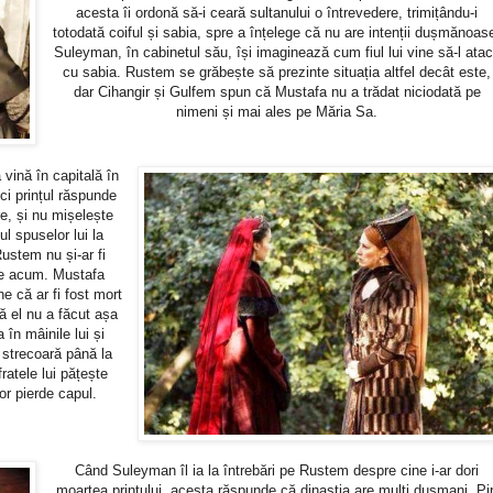
acesta îi ordonă să-i ceară sultanului o întrevedere, trimițându-i
totodată coiful și sabia, spre a înțelege că nu are intenții dușmănoas
Suleyman, în cabinetul său, își imaginează cum fiul lui vine să-l ata
cu sabia. Rustem se grăbește să prezinte situația altfel decât este,
dar Cihangir și Gulfem spun că Mustafa nu a trădat niciodată pe
nimeni și mai ales pe Măria Sa.
 vină în capitală în
ci prințul răspunde
re, și nu mișelește
ul spuselor lui la
ustem nu și-ar fi
ece acum. Mustafa
ne că ar fi fost mort
ă el nu a făcut așa
 în mâinile lui și
 strecoară până la
ratele lui pățește
or pierde capul.
Când Suleyman îl ia la întrebări pe Rustem despre cine i-ar dori
moartea prințului, acesta răspunde că dinastia are mulți dușmani. Pir