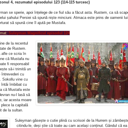
onul 4, rezumatul episodului 123 (114-115 turcesc)
eyman se sperie, apoi înțelege de ce fiul său a făcut asta. Rustem, ca să scap
ratelui șahului Persiei să spună niște minciuni. Atmaca este prins de oamenii lui
rturat să spună cine îl ajută pe Mustafa.
umat:
Suleyman Magnificul
episodul 124
ine de la recentul
ătate de Rustem.
 afle ce scria în
spune că Mustafa nu
oate fi responsabil
ște să-i trimită un
 întrevederi cu
i. Sokollu vine cu
 întâi îmbibat cu
ma că Mustafa este
devran nu-l lasă să
ce, iar acesta moare
 plece la capitală
t de la sultan.
Suleyman găsește o cutie plină cu scrisori de la Hurrem și zâmbeșt
citindu-le, deși știe că toate au cam același conținut. Gândul că ea