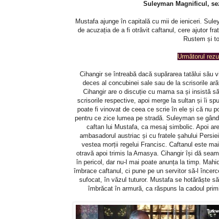
Suleyman Magnificul, sez
Mustafa ajunge în capitală cu mii de ieniceri. Sul
de acuzația de a fi otrăvit caftanul, cere ajutor f
Rustem și to
Următorul rez
Cihangir se întreabă dacă supărarea tatălui său v
deces al concubinei sale sau de la scrisorile ar
Cihangir are o discuție cu mama sa și insistă să
scrisorile respective, apoi merge la sultan și îi 
poate fi vinovat de ceea ce scrie în ele și că nu p
pentru ce zice lumea pe stradă. Suleyman se gânde
caftan lui Mustafa, ca mesaj simbolic. Apoi are
ambasadorul austriac și cu fratele șahului Persie
vestea morții regelui Francisc. Caftanul este mai
otravă apoi trimis la Amasya. Cihangir își dă sea
în pericol, dar nu-l mai poate anunța la timp. Mahi
îmbrace caftanul, ci pune pe un servitor să-l încer
sufocat, în văzul tuturor. Mustafa se hotărăște să
îmbrăcat în armură, ca răspuns la cadoul primi