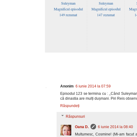
Suleyman
Suleyman
Magnificul episodul
Magnificul episodul
Magni
149 rezumat
147 rezumat
1
Anonim
6 iunie 2014 la 07:59
Episodul 123 se termina cu : ,,Când Suleyman î
că dinastia are mulți dușmani. Piri Reis observ
Răspundeți
Răspunsuri
Oana D.
6 iunie 2014 la 08:40
Multumesc, Cosmine! (Mi-am facut