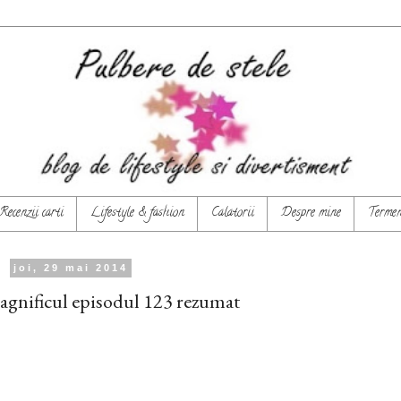
Recenzii carti
Lifestyle & fashion
Calatorii
Despre mine
Termeni
joi, 29 mai 2014
gnificul episodul 123 rezumat