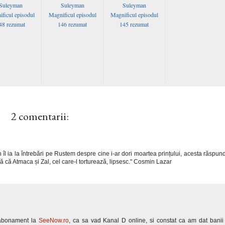
Suleyman
Suleyman
Suleyman
ficul episodul
Magnificul episodul
Magnificul episodul
48 rezumat
146 rezumat
145 rezumat
2 comentarii:
l ia la întrebări pe Rustem despre cine i-ar dori moartea prințului, acesta răspun
ă că Atmaca și Zal, cel care-l torturează, lipsesc." Cosmin Lazar
 abonament la
SeeNow.ro
, ca sa vad Kanal D online, si constat ca am dat banii