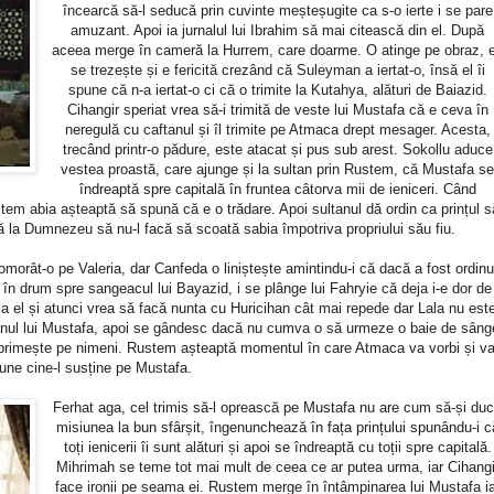
încearcă să-l seducă prin cuvinte meșteșugite ca s-o ierte i se pare
amuzant. Apoi ia jurnalul lui Ibrahim să mai citească din el. După
aceea merge în cameră la Hurrem, care doarme. O atinge pe obraz, 
se trezește și e fericită crezând că Suleyman a iertat-o, însă el îi
spune că n-a iertat-o ci că o trimite la Kutahya, alături de Baiazid.
Cihangir speriat vrea să-i trimită de veste lui Mustafa că e ceva în
neregulă cu caftanul și îl trimite pe Atmaca drept mesager. Acesta,
trecând printr-o pădure, este atacat și pus sub arest. Sokollu aduce
vestea proastă, care ajunge și la sultan prin Rustem, că Mustafa s
îndreaptă spre capitală în fruntea câtorva mii de ieniceri. Când
m abia așteaptă să spună că e o trădare. Apoi sultanul dă ordin ca prințul s
gă la Dumnezeu să nu-l facă să scoată sabia împotriva propriului său fiu.
morât-o pe Valeria, dar Canfeda o liniștește amintindu-i că dacă a fost ordinu
în drum spre sangeacul lui Bayazid, i se plânge lui Fahryie că deja i-e dor de
a el și atunci vrea să facă nunta cu Huricihan cât mai repede dar Lala nu est
tanul lui Mustafa, apoi se gândesc dacă nu cumva o să urmeze o baie de sâng
 primește pe nimeni. Rustem așteaptă momentul în care Atmaca va vorbi și v
une cine-l susține pe Mustafa.
Ferhat aga, cel trimis să-l oprească pe Mustafa nu are cum să-și du
misiunea la bun sfârșit, îngenunchează în fața prințului spunându-i c
toți ienicerii îi sunt alături și apoi se îndreaptă cu toții spre capitală.
Mihrimah se teme tot mai mult de ceea ce ar putea urma, iar Cihangi
face ironii pe seama ei. Rustem merge în întâmpinarea lui Mustafa ia