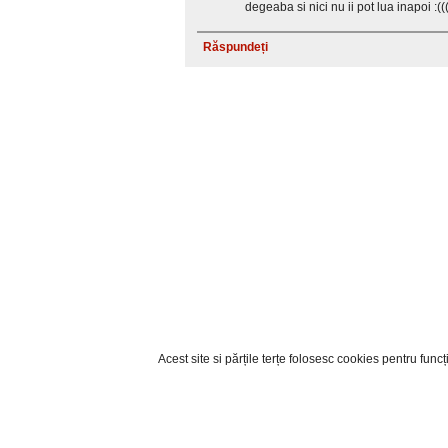
degeaba si nici nu ii pot lua inapoi :(((
Răspundeți
Acest site si părțile terțe folosesc cookies pentru fun