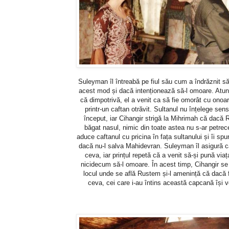
Suleyman îl întreabă pe fiul său cum a îndrăznit să
acest mod și dacă intenționează să-l omoare. Atun
că dimpotrivă, el a venit ca să fie omorât cu onoa
printr-un caftan otrăvit. Sultanul nu înțelege sens
început, iar Cihangir strigă la Mihrimah că dacă R
băgat nasul, nimic din toate astea nu s-ar petr
aduce caftanul cu pricina în fața sultanului și îi spu
dacă nu-l salva Mahidevran. Suleyman îl asigură c
ceva, iar prințul repetă că a venit să-și pună viața
nicidecum să-l omoare. În acest timp, Cihangir se
locul unde se află Rustem și-l amenință că dacă f
ceva, cei care i-au întins această capcană își v