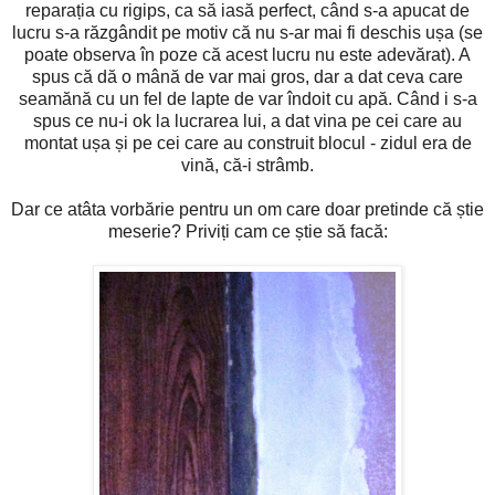
reparația cu rigips, ca să iasă perfect, când s-a apucat de
lucru s-a răzgândit pe motiv că nu s-ar mai fi deschis ușa (se
poate observa în poze că acest lucru nu este adevărat). A
spus că dă o mână de var mai gros, dar a dat ceva care
seamănă cu un fel de lapte de var îndoit cu apă. Când i s-a
spus ce nu-i ok la lucrarea lui, a dat vina pe cei care au
montat ușa și pe cei care au construit blocul - zidul era de
vină, că-i strâmb.
Dar ce atâta vorbărie pentru un om care doar pretinde că știe
meserie? Priviți cam ce știe să facă: