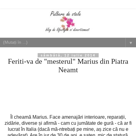
▼
sâmbătă, 12 iulie 2014
Feriti-va de "mesterul" Marius din Piatra
Neamt
Îl cheamă Marius. Face amenajări interioare, reparații,
zidărie, diverse și afirmă - cam cu jumătate de gură - că ar fi
lucrat în Italia (dacă mă-ntrebați pe mine, aș zice că nu e
adevărat). Are în jur de 30 de ani, e șaten, mic de statură,