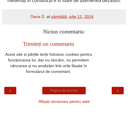
meseriaș în construcții e în stare de asemenea dezastru.
Oana D.
at
sâmbătă, iulie 12, 2014
Niciun comentariu:
Trimiteți un comentariu
Acest site si părțile terțe folosesc cookies pentru
funcționarea lui, dar nu stocăm, nu permitem
vânzarea și nu analizăm link-urile lăsate în
formularul de comentarii.
‹
›
Pagina de pornire
Afișați versiunea pentru web