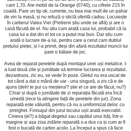
cam 1,70. Are mobil de la Orange (0740), cu cifrele 215 în
coadă. Pare un tip ok, cuminte, nu bea mai mult de un pahar
de vin la masă, și nu refuză o sticlă oferită cadou. Locuiește
în cartierul Valea Viei (Pietrenii știu unde se află) și are o
casă făcută de el. Nu știu cum arată casa lui, probabil că la
casa lui a dat din el tot ce a putut mai bun. Dar știu cum
arată o lucrare de-a lui, pentru care a cerut cam dublul
prețului pieței, și l-a primit, deși din afară rezultatul muncii lui
pare o bătaie de joc.
Avea de reparat peretele după montajul unei uși metalice. I-
a luat două zile și jumătate să termine lucrarea și rezultatul,
dezastruos, zic eu, se vede în poze. Gletul nu era uscat de
tot când a dat o mână de var - una singură, a zis că e de
ajuns (deh! te pui cu meșterul? știe el ce are de făcut, nu?)
Chiar și după o jumătate de zi reparația făcută era încă
umedă (rece la atingere față de peretele din jur). Zona
reparată este vălurită, pentru că nu a uniformizat deloc cu
șmirghel. Finisajul din jurul tocului ușii arată execrabil.
Cineva (el?) a băgat degetul sau capătul unui băț, într-o
margine și așa zisa zidărie reparată s-a dus ca și cum ar fi
fost o bucată de carton acolo. La început a spus că face