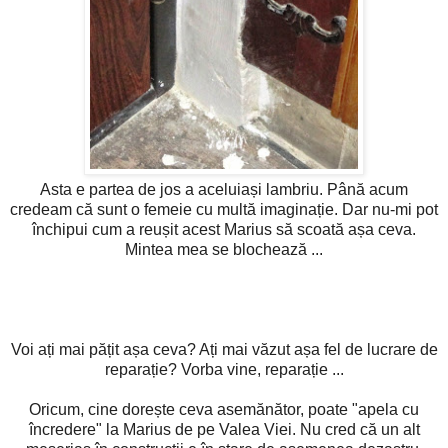
Asta e partea de jos a aceluiași lambriu. Până acum
credeam că sunt o femeie cu multă imaginație. Dar nu-mi pot
închipui cum a reușit acest Marius să scoată așa ceva.
Mintea mea se blochează ...
Voi ați mai pățit așa ceva? Ați mai văzut așa fel de lucrare de
reparație? Vorba vine, reparație ...
Oricum, cine dorește ceva asemănător, poate "apela cu
încredere" la Marius de pe Valea Viei. Nu cred că un alt