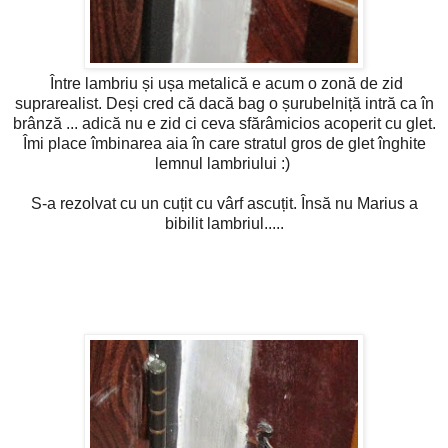
Între lambriu și ușa metalică e acum o zonă de zid
suprarealist. Deși cred că dacă bag o șurubelniță intră ca în
brânză ... adică nu e zid ci ceva sfărâmicios acoperit cu glet.
Îmi place îmbinarea aia în care stratul gros de glet înghite
lemnul lambriului :)
S-a rezolvat cu un cuțit cu vârf ascuțit. Însă nu Marius a
bibilit lambriul.....