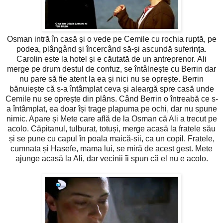
Osman intră în casă și o vede pe Cemile cu rochia ruptă, pe
podea, plângând și încercând să-și ascundă suferința.
Carolin este la hotel și e căutată de un antreprenor. Ali
merge pe drum destul de confuz, se întâlnește cu Berrin dar
nu pare să fie atent la ea și nici nu se oprește. Berrin
bănuiește că s-a întâmplat ceva și aleargă spre casă unde
Cemile nu se oprește din plâns. Când Berrin o întreabă ce s-
a întâmplat, ea doar își trage plapuma pe ochi, dar nu spune
nimic. Apare și Mete care află de la Osman că Ali a trecut pe
acolo. Căpitanul, tulburat, totuși, merge acasă la fratele său
și se pune cu capul în poala maică-sii, ca un copil. Fratele,
cumnata și Hasefe, mama lui, se miră de acest gest. Mete
ajunge acasă la Ali, dar vecinii îi spun că el nu e acolo.