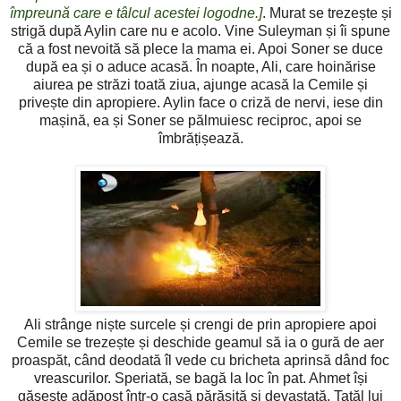
împreună care e tâlcul acestei logodne.]
. Murat se trezește și
strigă după Aylin care nu e acolo. Vine Suleyman și îi spune
că a fost nevoită să plece la mama ei. Apoi Soner se duce
după ea și o aduce acasă. În noapte, Ali, care hoinărise
aiurea pe străzi toată ziua, ajunge acasă la Cemile și
privește din apropiere. Aylin face o criză de nervi, iese din
mașină, ea și Soner se pălmuiesc reciproc, apoi se
îmbrățișează.
Ali strânge niște surcele și crengi de prin apropiere apoi
Cemile se trezește și deschide geamul să ia o gură de aer
proaspăt, când deodată îl vede cu bricheta aprinsă dând foc
vreascurilor. Speriată, se bagă la loc în pat. Ahmet își
găsește adăpost într-o casă părăsită și devastată. Tatăl lui