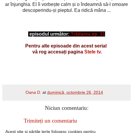
ar înjunghia. El îi vorbește calm și o îndeamnă să-l omoare
descoperindu-și pieptul. Ea ridică mâna ...
episodul următor:
Trădarea ep. 31
Pentru alte episoade din acest serial
vă rog accesați pagina
Stele tv
.
Oana D.
at
duminică, octombrie 26, 2014
Niciun comentariu:
Trimiteți un comentariu
Acest site si părțile terțe folosesc cookies pentru