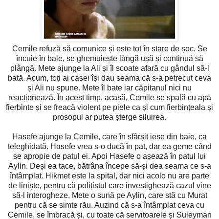
Cemile refuză să comunice și este tot în stare de șoc. Se
încuie în baie, se ghemuiește lângă ușă și continuă să
plângă. Mete ajunge la Ali și îl scoate afară cu gândul să-l
bată. Acum, toți ai casei își dau seama că s-a petrecut ceva
și Ali nu spune. Mete îl bate iar căpitanul nici nu
reacționează. În acest timp, acasă, Cemile se spală cu apă
fierbinte și se freacă violent pe piele ca și cum fierbințeala și
prosopul ar putea șterge siluirea.
Hasefe ajunge la Cemile, care în sfârșit iese din baie, ca
teleghidată. Hasefe vrea s-o ducă în pat, dar ea geme când
se apropie de patul ei. Apoi Hasefe o așează în patul lui
Aylin. Deși ea tace, bătrâna începe să-și dea seama ce s-a
întâmplat. Hikmet este la spital, dar nici acolo nu are parte
de liniște, pentru că polițistul care investighează cazul vine
să-l interogheze. Mete o sună pe Aylin, care stă cu Murat
pentru că se simte rău. Auzind că s-a întâmplat ceva cu
Cemile, se îmbracă și, cu toate că servitoarele și Suleyman