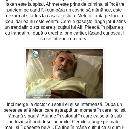
Hakan este la spital. Ahmet este prins de criminal și încă trei
prieteni pe când își cumpăra un covrig să mănânce, este
dezarmat și adus la casa acestuia. Mete o caută pe Inci la
liceu, dar ea nu este venită. Cemile găsește lângă jarul stins
un trandafir, o scrisoare și cuțitul lui Ali. Pleacă, în pijama și
cu trandafirul după o ureche, prin cartier, făcând cunoscuții
să se întrebe ce-i cu ea.
Inci merge la doctor cu soțul ei și se internează. După un
perete se află Mete, care așteaptă un moment în care Inci să
rămână singură. Ajunge în salonul în care ea se află sub
perfuzii și îl podidesc lacrimile. Cemile ajunge pe malul
mării și îl găsește pe Ali. Ea ține în mână cuțitul ca și cum l-