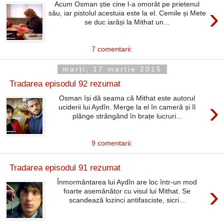
Acum Osman știe cine l-a omorât pe prietenul
›
său, iar pistolul acestuia este la el. Cemile și Mete
se duc iarăși la Mithat un...
7 comentarii:
marți, 17 martie 2015
Tradarea episodul 92 rezumat
Osman își dă seama că Mithat este autorul
›
uciderii lui Aydîn. Merge la el în cameră și îl
plănge strângând în brațe lucruri...
9 comentarii:
Tradarea episodul 91 rezumat
Înmormântarea lui Aydîn are loc într-un mod
›
foarte asemănător cu visul lui Mithat. Se
scandează lozinci antifasciste, sicri...