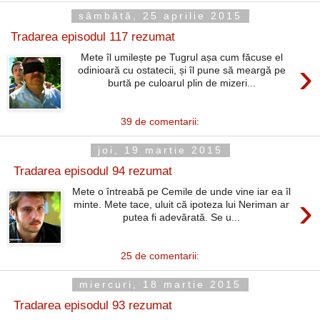
sâmbătă, 25 aprilie 2015
Tradarea episodul 117 rezumat
Mete îl umilește pe Tugrul așa cum făcuse el
›
odinioară cu ostatecii, și îl pune să meargă pe
burtă pe culoarul plin de mizeri...
39 de comentarii:
joi, 19 martie 2015
Tradarea episodul 94 rezumat
Mete o întreabă pe Cemile de unde vine iar ea îl
›
minte. Mete tace, uluit că ipoteza lui Neriman ar
putea fi adevărată. Se u...
25 de comentarii:
miercuri, 18 martie 2015
Tradarea episodul 93 rezumat