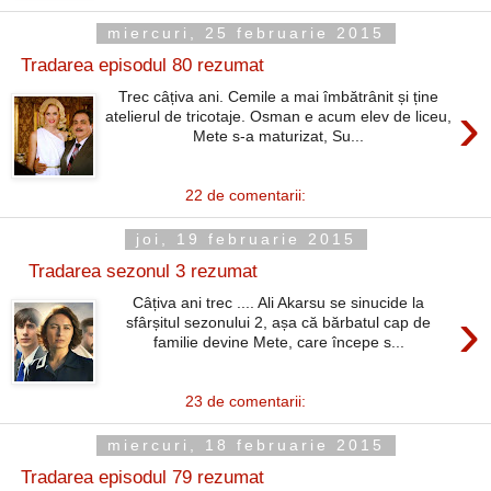
miercuri, 25 februarie 2015
Tradarea episodul 80 rezumat
Trec câțiva ani. Cemile a mai îmbătrânit și ține
›
atelierul de tricotaje. Osman e acum elev de liceu,
Mete s-a maturizat, Su...
22 de comentarii:
joi, 19 februarie 2015
Tradarea sezonul 3 rezumat
Câțiva ani trec .... Ali Akarsu se sinucide la
›
sfârșitul sezonului 2, așa că bărbatul cap de
familie devine Mete, care începe s...
23 de comentarii:
miercuri, 18 februarie 2015
Tradarea episodul 79 rezumat