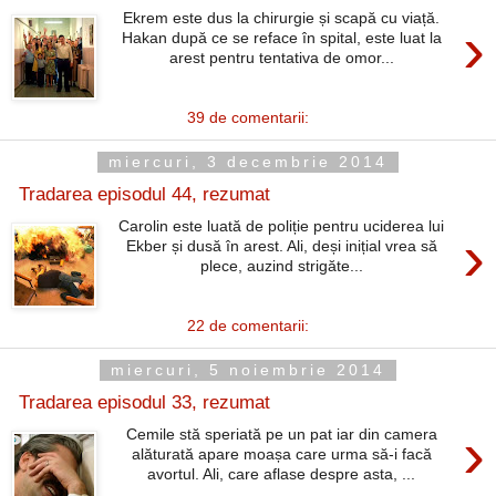
Ekrem este dus la chirurgie și scapă cu viață.
›
Hakan după ce se reface în spital, este luat la
arest pentru tentativa de omor...
39 de comentarii:
miercuri, 3 decembrie 2014
Tradarea episodul 44, rezumat
Carolin este luată de poliție pentru uciderea lui
›
Ekber și dusă în arest. Ali, deși inițial vrea să
plece, auzind strigăte...
22 de comentarii:
miercuri, 5 noiembrie 2014
Tradarea episodul 33, rezumat
›
Cemile stă speriată pe un pat iar din camera
alăturată apare moașa care urma să-i facă
avortul. Ali, care aflase despre asta, ...