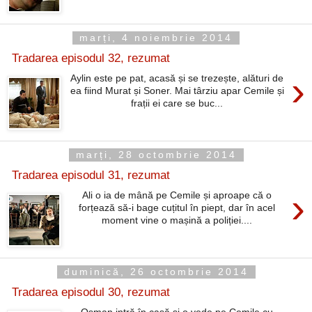
marți, 4 noiembrie 2014
Tradarea episodul 32, rezumat
›
Aylin este pe pat, acasă și se trezește, alături de
ea fiind Murat și Soner. Mai târziu apar Cemile și
frații ei care se buc...
marți, 28 octombrie 2014
Tradarea episodul 31, rezumat
›
Ali o ia de mână pe Cemile și aproape că o
forțează să-i bage cuțitul în piept, dar în acel
moment vine o mașină a poliției....
duminică, 26 octombrie 2014
Tradarea episodul 30, rezumat
Osman intră în casă și o vede pe Cemile cu