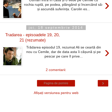
›
rochia ruptă, pe podea, plângând și încercând să-
și ascundă suferința. Carolin es...
joi, 18 septembrie 2014
Tradarea - episoadele 19, 20,
21 (rezumate)
›
Trădarea episodul 19, rezumat Ali se ceartă din
nou cu Cemile, dar de data asta îi cășună și pe
pescar pe care îl prive...
2 comentarii:
›
Pagina de pornire
Afișați versiunea pentru web