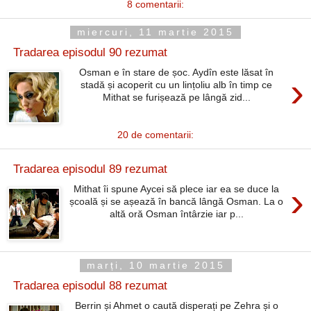
8 comentarii:
miercuri, 11 martie 2015
Tradarea episodul 90 rezumat
Osman e în stare de șoc. Aydîn este lăsat în
›
stadă și acoperit cu un lințoliu alb în timp ce
Mithat se furișează pe lângă zid...
20 de comentarii:
Tradarea episodul 89 rezumat
›
Mithat îi spune Aycei să plece iar ea se duce la
școală și se așează în bancă lângă Osman. La o
altă oră Osman întârzie iar p...
marți, 10 martie 2015
Tradarea episodul 88 rezumat
Berrin și Ahmet o caută disperați pe Zehra și o