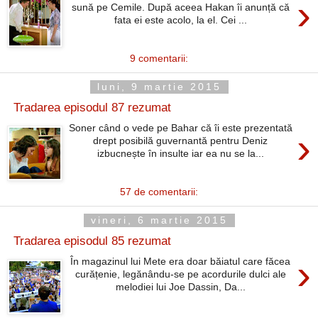
›
sună pe Cemile. După aceea Hakan îi anunță că
fata ei este acolo, la el. Cei ...
9 comentarii:
luni, 9 martie 2015
Tradarea episodul 87 rezumat
Soner când o vede pe Bahar că îi este prezentată
›
drept posibilă guvernantă pentru Deniz
izbucnește în insulte iar ea nu se la...
57 de comentarii:
vineri, 6 martie 2015
Tradarea episodul 85 rezumat
›
În magazinul lui Mete era doar băiatul care făcea
curățenie, legănându-se pe acordurile dulci ale
melodiei lui Joe Dassin, Da...