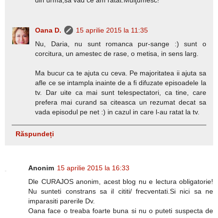
Oana D.
15 aprilie 2015 la 11:35
Nu, Daria, nu sunt romanca pur-sange :) sunt o
corcitura, un amestec de rase, o metisa, in sens larg.
Ma bucur ca te ajuta cu ceva. Pe majoritatea ii ajuta sa
afle ce se intampla inainte de a fi difuzate episoadele la
tv. Dar uite ca mai sunt telespectatori, ca tine, care
prefera mai curand sa citeasca un rezumat decat sa
vada episodul pe net :) in cazul in care l-au ratat la tv.
Răspundeți
Anonim
15 aprilie 2015 la 16:33
Dle CURAJOS anonim, acest blog nu e lectura obligatorie!
Nu sunteti constrans sa il cititi/ frecventati.Si nici sa ne
imparasiti parerile Dv.
Oana face o treaba foarte buna si nu o puteti suspecta de