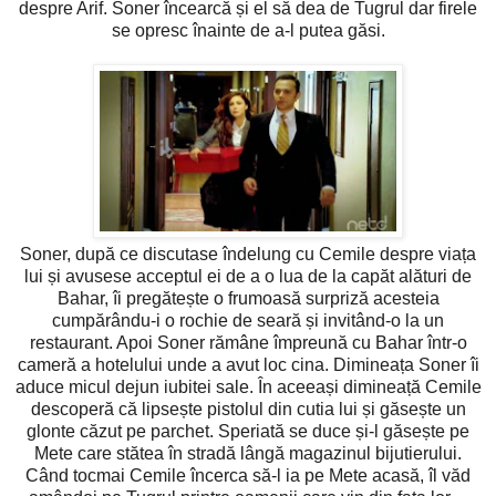
despre Arif. Soner încearcă și el să dea de Tugrul dar firele
se opresc înainte de a-l putea găsi.
Soner, după ce discutase îndelung cu Cemile despre viața
lui și avusese acceptul ei de a o lua de la capăt alături de
Bahar, îi pregătește o frumoasă surpriză acesteia
cumpărându-i o rochie de seară și invitând-o la un
restaurant. Apoi Soner rămâne împreună cu Bahar într-o
cameră a hotelului unde a avut loc cina. Dimineața Soner îi
aduce micul dejun iubitei sale. În aceeași dimineață Cemile
descoperă că lipsește pistolul din cutia lui și găsește un
glonte căzut pe parchet. Speriată se duce și-l găsește pe
Mete care stătea în stradă lângă magazinul bijutierului.
Când tocmai Cemile încerca să-l ia pe Mete acasă, îl văd