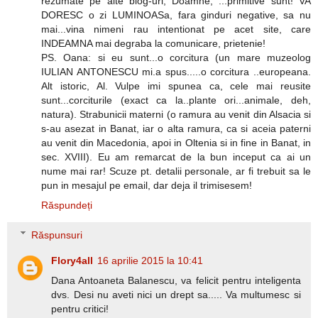
rezumate pe alte blog-uri, Doamne, ...primitive sunt! VA
DORESC o zi LUMINOASa, fara ginduri negative, sa nu
mai...vina nimeni rau intentionat pe acet site, care
INDEAMNA mai degraba la comunicare, prietenie!
PS. Oana: si eu sunt...o corcitura (un mare muzeolog
IULIAN ANTONESCU mi.a spus.....o corcitura ..europeana.
Alt istoric, Al. Vulpe imi spunea ca, cele mai reusite
sunt...corciturile (exact ca la..plante ori...animale, deh,
natura). Strabunicii materni (o ramura au venit din Alsacia si
s-au asezat in Banat, iar o alta ramura, ca si aceia paterni
au venit din Macedonia, apoi in Oltenia si in fine in Banat, in
sec. XVIII). Eu am remarcat de la bun inceput ca ai un
nume mai rar! Scuze pt. detalii personale, ar fi trebuit sa le
pun in mesajul pe email, dar deja il trimisesem!
Răspundeți
Răspunsuri
Flory4all
16 aprilie 2015 la 10:41
Dana Antoaneta Balanescu, va felicit pentru inteligenta
dvs. Desi nu aveti nici un drept sa..... Va multumesc si
pentru critici!