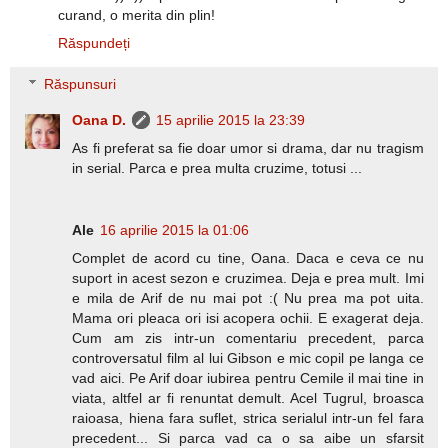
curand, o merita din plin!
Răspundeți
Răspunsuri
Oana D.
15 aprilie 2015 la 23:39
As fi preferat sa fie doar umor si drama, dar nu tragism
in serial. Parca e prea multa cruzime, totusi ...
Ale
16 aprilie 2015 la 01:06
Complet de acord cu tine, Oana. Daca e ceva ce nu
suport in acest sezon e cruzimea. Deja e prea mult. Imi
e mila de Arif de nu mai pot :( Nu prea ma pot uita.
Mama ori pleaca ori isi acopera ochii. E exagerat deja.
Cum am zis intr-un comentariu precedent, parca
controversatul film al lui Gibson e mic copil pe langa ce
vad aici. Pe Arif doar iubirea pentru Cemile il mai tine in
viata, altfel ar fi renuntat demult. Acel Tugrul, broasca
raioasa, hiena fara suflet, strica serialul intr-un fel fara
precedent... Si parca vad ca o sa aibe un sfarsit