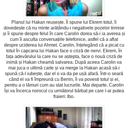
Planul lui Hakan reușește. Îi spune lui Ekrem totul, îi
dovedește că nu minte arătându-i negativele pozelor trimise
și îi spune despre felul în care Carolin dorea să-i ia averea și
cum îi asculta conversațiile telefonice, astfel că a aflat
despre uciderea lui Ahmet. Carolin, înțelegând că a picat cu
totul în capcana lui Hakan face o criză de nervi. Ekrem, în
fața adevărului la care nu se aștepta, face o nouă criză de
inimă și Hakan cheamă salvarea. După aceea Carolin va
mai juca o ultimă carte și va merge la Hakan acasă să-i
spună că-l iubește, dar el o va da pe ușă afară. Într-o seară
când el va fi împreună cu Berrin, îi va povesti totul și ei,
pentru a o lămuri cum au stat lucrurile. Mai departe, Carolin
își va încerca norocul cu următorul bărbat pe care l-ar putea
fraieri: Ibo.