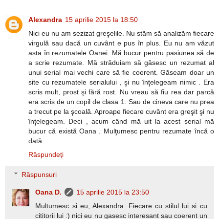
Alexandra
15 aprilie 2015 la 18:50
Nici eu nu am sezizat greşelile. Nu stăm să analizăm fiecare
virgulă sau dacă un cuvânt e pus în plus. Eu nu am văzut
asta în rezumatele Oanei. Mă bucur pentru pasiunea să de
a scrie rezumate. Mă străduiam să găsesc un rezumat al
unui serial mai vechi care să fie coerent. Găseam doar un
site cu rezumatele serialului , şi nu înţelegeam nimic . Era
scris mult, prost şi fără rost. Nu vreau să fiu rea dar parcă
era scris de un copil de clasa 1. Sau de cineva care nu prea
a trecut pe la şcoală. Aproape fiecare cuvânt era greşit şi nu
înţelegeam. Deci , acum când mă uit la acest serial mă
bucur că există Oana . Mulţumesc pentru rezumate încă o
dată.
Răspundeți
Răspunsuri
Oana D.
15 aprilie 2015 la 23:50
Multumesc si eu, Alexandra. Fiecare cu stilul lui si cu
cititorii lui :) nici eu nu gasesc interesant sau coerent un