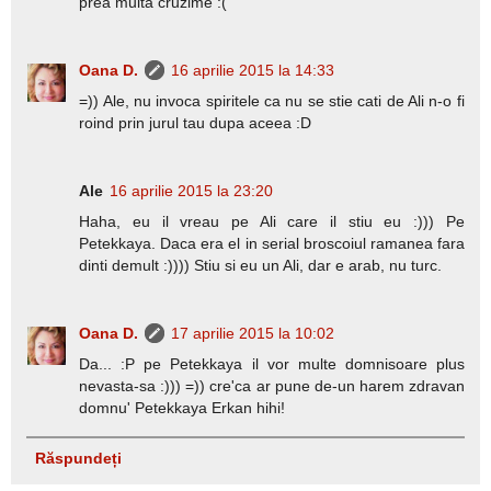
prea multa cruzime :(
Oana D.
16 aprilie 2015 la 14:33
=)) Ale, nu invoca spiritele ca nu se stie cati de Ali n-o fi
roind prin jurul tau dupa aceea :D
Ale
16 aprilie 2015 la 23:20
Haha, eu il vreau pe Ali care il stiu eu :))) Pe
Petekkaya. Daca era el in serial broscoiul ramanea fara
dinti demult :)))) Stiu si eu un Ali, dar e arab, nu turc.
Oana D.
17 aprilie 2015 la 10:02
Da... :P pe Petekkaya il vor multe domnisoare plus
nevasta-sa :))) =)) cre'ca ar pune de-un harem zdravan
domnu' Petekkaya Erkan hihi!
Răspundeți