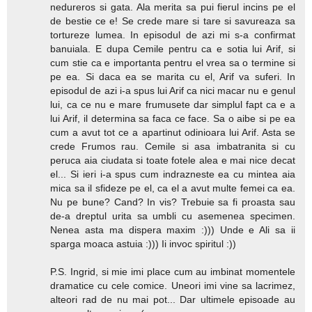
nedureros si gata. Ala merita sa pui fierul incins pe el
de bestie ce e! Se crede mare si tare si savureaza sa
tortureze lumea. In episodul de azi mi s-a confirmat
banuiala. E dupa Cemile pentru ca e sotia lui Arif, si
cum stie ca e importanta pentru el vrea sa o termine si
pe ea. Si daca ea se marita cu el, Arif va suferi. In
episodul de azi i-a spus lui Arif ca nici macar nu e genul
lui, ca ce nu e mare frumusete dar simplul fapt ca e a
lui Arif, il determina sa faca ce face. Sa o aibe si pe ea
cum a avut tot ce a apartinut odinioara lui Arif. Asta se
crede Frumos rau. Cemile si asa imbatranita si cu
peruca aia ciudata si toate fotele alea e mai nice decat
el... Si ieri i-a spus cum indrazneste ea cu mintea aia
mica sa il sfideze pe el, ca el a avut multe femei ca ea.
Nu pe bune? Cand? In vis? Trebuie sa fi proasta sau
de-a dreptul urita sa umbli cu asemenea specimen.
Nenea asta ma dispera maxim :))) Unde e Ali sa ii
sparga moaca astuia :))) Ii invoc spiritul :))
P.S. Ingrid, si mie imi place cum au imbinat momentele
dramatice cu cele comice. Uneori imi vine sa lacrimez,
alteori rad de nu mai pot... Dar ultimele episoade au