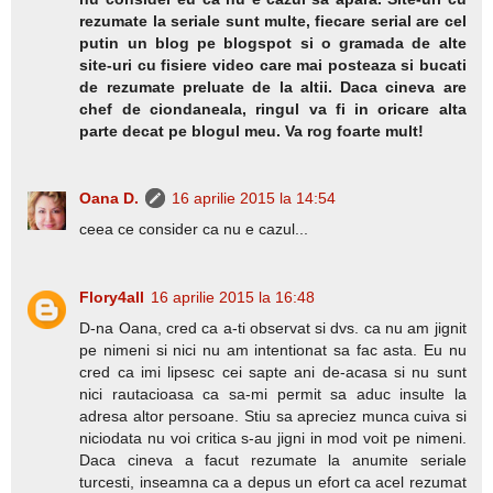
rezumate la seriale sunt multe, fiecare serial are cel
putin un blog pe blogspot si o gramada de alte
site-uri cu fisiere video care mai posteaza si bucati
de rezumate preluate de la altii. Daca cineva are
chef de ciondaneala, ringul va fi in oricare alta
parte decat pe blogul meu. Va rog foarte mult!
Oana D.
16 aprilie 2015 la 14:54
ceea ce consider ca nu e cazul...
Flory4all
16 aprilie 2015 la 16:48
D-na Oana, cred ca a-ti observat si dvs. ca nu am jignit
pe nimeni si nici nu am intentionat sa fac asta. Eu nu
cred ca imi lipsesc cei sapte ani de-acasa si nu sunt
nici rautacioasa ca sa-mi permit sa aduc insulte la
adresa altor persoane. Stiu sa apreciez munca cuiva si
niciodata nu voi critica s-au jigni in mod voit pe nimeni.
Daca cineva a facut rezumate la anumite seriale
turcesti, inseamna ca a depus un efort ca acel rezumat