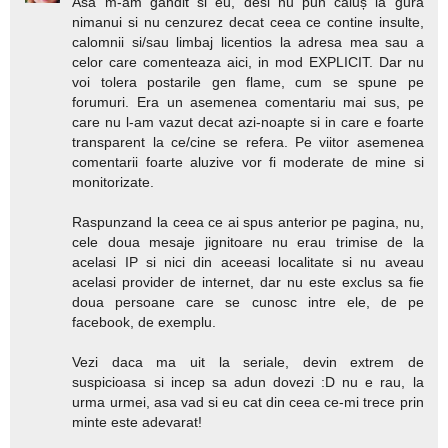
Asa m-am gandit si eu, desi nu pun căluș la gura
nimanui si nu cenzurez decat ceea ce contine insulte,
calomnii si/sau limbaj licentios la adresa mea sau a
celor care comenteaza aici, in mod EXPLICIT. Dar nu
voi tolera postarile gen flame, cum se spune pe
forumuri. Era un asemenea comentariu mai sus, pe
care nu l-am vazut decat azi-noapte si in care e foarte
transparent la ce/cine se refera. Pe viitor asemenea
comentarii foarte aluzive vor fi moderate de mine si
monitorizate.
Raspunzand la ceea ce ai spus anterior pe pagina, nu,
cele doua mesaje jignitoare nu erau trimise de la
acelasi IP si nici din aceeasi localitate si nu aveau
acelasi provider de internet, dar nu este exclus sa fie
doua persoane care se cunosc intre ele, de pe
facebook, de exemplu.
Vezi daca ma uit la seriale, devin extrem de
suspicioasa si incep sa adun dovezi :D nu e rau, la
urma urmei, asa vad si eu cat din ceea ce-mi trece prin
minte este adevarat!