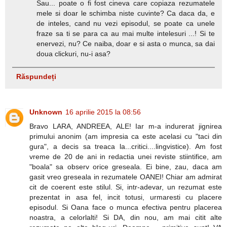
Sau... poate o fi fost cineva care copiaza rezumatele
mele si doar le schimba niste cuvinte? Ca daca da, e
de inteles, cand nu vezi episodul, se poate ca unele
fraze sa ti se para ca au mai multe intelesuri ...! Si te
enervezi, nu? Ce naiba, doar e si asta o munca, sa dai
doua clickuri, nu-i asa?
Răspundeți
Unknown
16 aprilie 2015 la 08:56
Bravo LARA, ANDREEA, ALE! Iar m-a indurerat jignirea
primului anonim (am impresia ca este acelasi cu "taci din
gura", a decis sa treaca la...critici....lingvistice). Am fost
vreme de 20 de ani in redactia unei reviste stiintifice, am
"boala" sa observ orice greseala. Ei bine, zau, daca am
gasit vreo greseala in rezumatele OANEI! Chiar am admirat
cit de coerent este stilul. Si, intr-adevar, un rezumat este
prezentat in asa fel, incit totusi, urmaresti cu placere
episodul. Si Oana face o munca efectiva pentru placerea
noastra, a celorlalti! Si DA, din nou, am mai citit alte