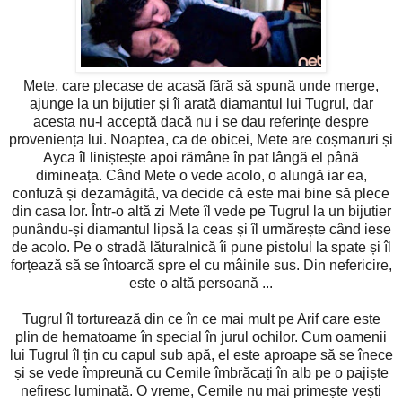
Mete, care plecase de acasă fără să spună unde merge,
ajunge la un bijutier și îi arată diamantul lui Tugrul, dar
acesta nu-l acceptă dacă nu i se dau referințe despre
proveniența lui. Noaptea, ca de obicei, Mete are coșmaruri și
Ayca îl liniștește apoi rămâne în pat lângă el până
dimineața. Când Mete o vede acolo, o alungă iar ea,
confuză și dezamăgită, va decide că este mai bine să plece
din casa lor. Într-o altă zi Mete îl vede pe Tugrul la un bijutier
punându-și diamantul lipsă la ceas și îl urmărește când iese
de acolo. Pe o stradă lăturalnică îi pune pistolul la spate și îl
forțează să se întoarcă spre el cu mâinile sus. Din nefericire,
este o altă persoană ...
Tugrul îl torturează din ce în ce mai mult pe Arif care este
plin de hematoame în special în jurul ochilor. Cum oamenii
lui Tugrul îl țin cu capul sub apă, el este aproape să se înece
și se vede împreună cu Cemile îmbrăcați în alb pe o pajiște
nefiresc luminată. O vreme, Cemile nu mai primește vești