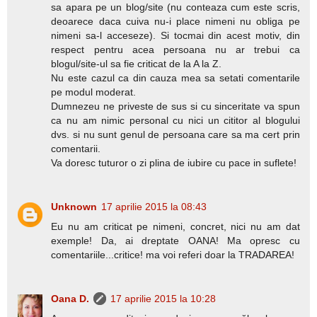
sa apara pe un blog/site (nu conteaza cum este scris,
deoarece daca cuiva nu-i place nimeni nu obliga pe
nimeni sa-l acceseze). Si tocmai din acest motiv, din
respect pentru acea persoana nu ar trebui ca
blogul/site-ul sa fie criticat de la A la Z.
Nu este cazul ca din cauza mea sa setati comentarile
pe modul moderat.
Dumnezeu ne priveste de sus si cu sinceritate va spun
ca nu am nimic personal cu nici un cititor al blogului
dvs. si nu sunt genul de persoana care sa ma cert prin
comentarii.
Va doresc tuturor o zi plina de iubire cu pace in suflete!
Unknown
17 aprilie 2015 la 08:43
Eu nu am criticat pe nimeni, concret, nici nu am dat
exemple! Da, ai dreptate OANA! Ma opresc cu
comentariile...critice! ma voi referi doar la TRADAREA!
Oana D.
17 aprilie 2015 la 10:28