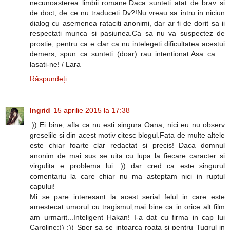
necunoasterea limbii romane.Daca sunteti atat de brav si
de doct, de ce nu traduceti Dv?!Nu vreau sa intru in niciun
dialog cu asemenea rataciti anonimi, dar ar fi de dorit sa ii
respectati munca si pasiunea.Ca sa nu va suspectez de
prostie, pentru ca e clar ca nu intelegeti dificultatea acestui
demers, spun ca sunteti (doar) rau intentionat.Asa ca ...
lasati-ne! / Lara
Răspundeți
Ingrid
15 aprilie 2015 la 17:38
:)) Ei bine, afla ca nu esti singura Oana, nici eu nu observ
greselile si din acest motiv citesc blogul.Fata de multe altele
este chiar foarte clar redactat si precis! Daca domnul
anonim de mai sus se uita cu lupa la fiecare caracter si
virgulita e problema lui :)) dar cred ca este singurul
comentariu la care chiar nu ma asteptam nici in ruptul
capului!
Mi se pare interesant la acest serial felul in care este
amestecat umorul cu tragismul,mai bine ca in orice alt film
am urmarit...Inteligent Hakan! I-a dat cu firma in cap lui
Caroline:)) :)) Sper sa se intoarca roata si pentru Tugrul in