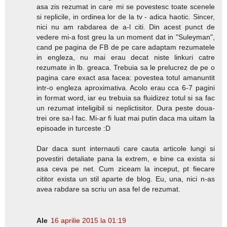
asa zis rezumat in care mi se povestesc toate scenele
si replicile, in ordinea lor de la tv - adica haotic. Sincer,
nici nu am rabdarea de a-l citi. Din acest punct de
vedere mi-a fost greu la un moment dat in "Suleyman",
cand pe pagina de FB de pe care adaptam rezumatele
in engleza, nu mai erau decat niste linkuri catre
rezumate in lb. greaca. Trebuia sa le prelucrez de pe o
pagina care exact asa facea: povestea totul amanuntit
intr-o engleza aproximativa. Acolo erau cca 6-7 pagini
in format word, iar eu trebuia sa fluidizez totul si sa fac
un rezumat inteligibil si neplictisitor. Dura peste doua-
trei ore sa-l fac. Mi-ar fi luat mai putin daca ma uitam la
episoade in turceste :D
Dar daca sunt internauti care cauta articole lungi si
povestiri detaliate pana la extrem, e bine ca exista si
asa ceva pe net. Cum ziceam la inceput, pt fiecare
cititor exista un stil aparte de blog. Eu, una, nici n-as
avea rabdare sa scriu un asa fel de rezumat.
Ale
16 aprilie 2015 la 01:19