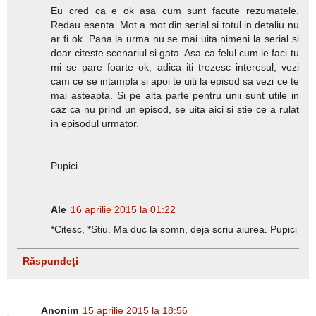
Eu cred ca e ok asa cum sunt facute rezumatele.
Redau esenta. Mot a mot din serial si totul in detaliu nu
ar fi ok. Pana la urma nu se mai uita nimeni la serial si
doar citeste scenariul si gata. Asa ca felul cum le faci tu
mi se pare foarte ok, adica iti trezesc interesul, vezi
cam ce se intampla si apoi te uiti la episod sa vezi ce te
mai asteapta. Si pe alta parte pentru unii sunt utile in
caz ca nu prind un episod, se uita aici si stie ce a rulat
in episodul urmator.
Pupici
Ale
16 aprilie 2015 la 01:22
*Citesc, *Stiu. Ma duc la somn, deja scriu aiurea. Pupici
Răspundeți
Anonim
15 aprilie 2015 la 18:56