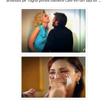
amândoi pe Tugrul printre oamenii care vin din fața lor ...