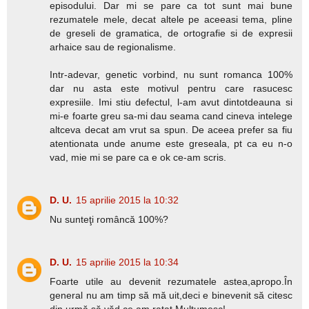
episodului. Dar mi se pare ca tot sunt mai bune
rezumatele mele, decat altele pe aceeasi tema, pline
de greseli de gramatica, de ortografie si de expresii
arhaice sau de regionalisme.
Intr-adevar, genetic vorbind, nu sunt romanca 100%
dar nu asta este motivul pentru care rasucesc
expresiile. Imi stiu defectul, l-am avut dintotdeauna si
mi-e foarte greu sa-mi dau seama cand cineva intelege
altceva decat am vrut sa spun. De aceea prefer sa fiu
atentionata unde anume este greseala, pt ca eu n-o
vad, mie mi se pare ca e ok ce-am scris.
D. U.
15 aprilie 2015 la 10:32
Nu sunteţi româncă 100%?
D. U.
15 aprilie 2015 la 10:34
Foarte utile au devenit rezumatele astea,apropo.În
general nu am timp să mă uit,deci e binevenit să citesc
din urmă,să văd ce am ratat.Mulţumesc!