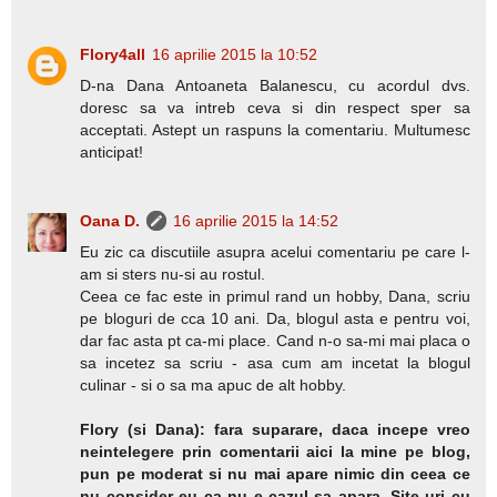
Flory4all
16 aprilie 2015 la 10:52
D-na Dana Antoaneta Balanescu, cu acordul dvs.
doresc sa va intreb ceva si din respect sper sa
acceptati. Astept un raspuns la comentariu. Multumesc
anticipat!
Oana D.
16 aprilie 2015 la 14:52
Eu zic ca discutiile asupra acelui comentariu pe care l-
am si sters nu-si au rostul.
Ceea ce fac este in primul rand un hobby, Dana, scriu
pe bloguri de cca 10 ani. Da, blogul asta e pentru voi,
dar fac asta pt ca-mi place. Cand n-o sa-mi mai placa o
sa incetez sa scriu - asa cum am incetat la blogul
culinar - si o sa ma apuc de alt hobby.
Flory (si Dana): fara suparare, daca incepe vreo
neintelegere prin comentarii aici la mine pe blog,
pun pe moderat si nu mai apare nimic din ceea ce
nu consider eu ca nu e cazul sa apara. Site-uri cu