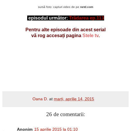
sursă foto: capturi video de pe
netd.com
episodul următor:
Trădarea ep.113
Pentru alte episoade din acest serial
vă rog accesați pagina
Stele tv
.
Oana D.
at
marți, aprilie 14, 2015
26 de comentarii:
Anonim
15 aprilie 2015 la 01:10