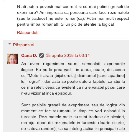
N-ati putea povesti mai coerent si cu mai putine greseli de
exprimare? Am impresia ca persoana care face rezumatele
(sau le traduce) nu este roman(ca). Putin mai mult respect
pentru limba romana!!! Si un pic de atentie la logica!
Răspundeți
Răspunsuri
Oana D.
15 aprilie 2015 la 03:14
As avea rugamintea sa-mi semnalati exprimarile
ilogice. Eu nu le prea vad... in afara, poate, de aceea
cu "Mete ii arata [bijutierului] diamantul [care apartine]
lui Tugrul" - dar asta se poate datora faptului ca stiu la
ce ma refer, ceea ce evident ca nu e valabil pt cei care
n-au vizionat inca episodul.
Sunt posibile greseli de exeprimare sau de logica din
moment ce fac rezumatul in timp ce vad episodul in
turceste. Rezumatele mele nu sunt traduse de nicaieri,
ma ajut doar, de rezumatele in turceste (foarte scurte,
de cateva randuri), ca sa inteleg actiunile principale ale