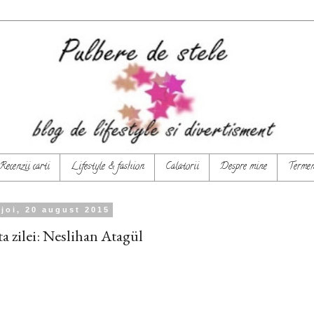
Recenzii carti
Lifestyle & fashion
Calatorii
Despre mine
Termeni
joi, 20 august 2015
a zilei: Neslihan Atagül