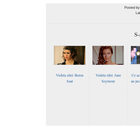
Posted b
La
S-
Vedeta zilei: Beren
Vedeta zilei: Jane
Ce ac
Saat
Seymour
au juc