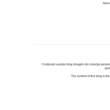
Abona
Conținutul acestui blog (imagini din colecția personala
perm
The content of this blog is th