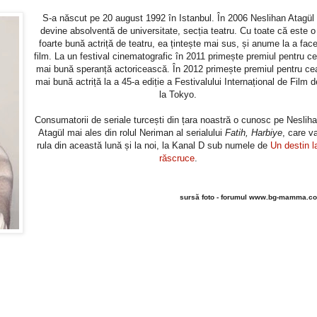
S-a născut pe 20 august 1992 în Istanbul. În 2006 Neslihan Atagül
devine absolventă de universitate, secția teatru. Cu toate că este o
foarte bună actriță de teatru, ea țintește mai sus, și anume la a fac
film. La un festival cinematografic în 2011 primește premiul pentru c
mai bună speranță actoricească. În 2012 primește premiul pentru ce
mai bună actriță la a 45-a ediție a Festivalului Internațional de Film d
la Tokyo.
Consumatorii de seriale turcești din țara noastră o cunosc pe Neslih
Atagül mai ales din rolul Neriman al serialului
Fatih, Harbiye
, care v
rula din această lună și la noi, la Kanal D sub numele de
Un destin l
răscruce
.
sursă foto - forumul www.bg-mamma.c