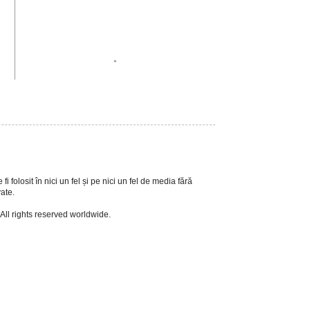
.
i folosit în nici un fel și pe nici un fel de media fără
vate.
 All rights reserved worldwide.