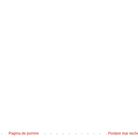
Pagina de pornire
Postare mai vech