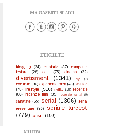
ma gasesti si aici
etichete
blogging
(34)
calatorie
(87)
campanie
testare
(28)
carti
(75)
cinema
(32)
divertisment
(1341)
diy
(7)
excursie
(90)
experienta mea
(43)
fashion
lifestyle
(516)
(78)
recenzie
netflix
(18)
(60)
recenzie film
(35)
recenzie serial
(6)
serial
(1306)
sanatate
(65)
serial
seriale turcesti
prezentare
(90)
(779)
turism
(100)
arhiva