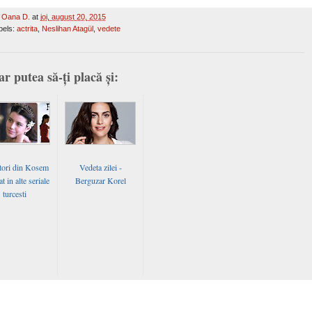
y
Oana D.
at
joi, august 20, 2015
bels:
actrita
,
Neslihan Atagül
,
vedete
ar putea să-ți placă și:
tori din Kosem
Vedeta zilei -
at in alte seriale
Berguzar Korel
turcesti