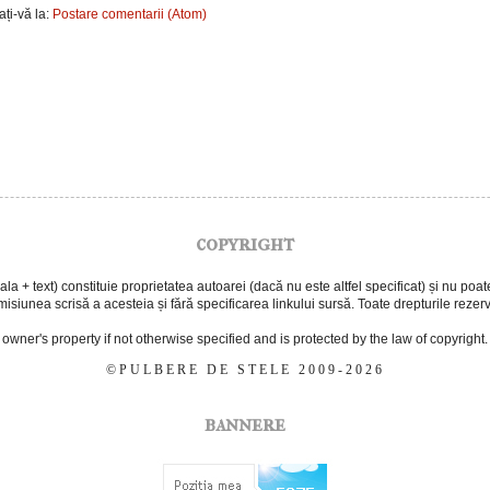
ți-vă la:
Postare comentarii (Atom)
copyright
 + text) constituie proprietatea autoarei (dacă nu este altfel specificat) și nu poate f
isiunea scrisă a acesteia și fără specificarea linkului sursă. Toate drepturile rezer
e owner's property if not otherwise specified and is protected by the law of copyright.
©PULBERE DE STELE 2009-2026
bannere