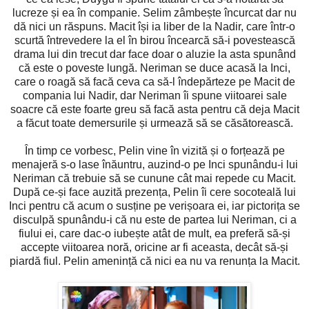
lucreze și ea în companie. Selim zâmbește încurcat dar nu
dă nici un răspuns. Macit își ia liber de la Nadir, care într-o
scurtă întrevedere la el în birou încearcă să-i povestească
drama lui din trecut dar face doar o aluzie la asta spunând
că este o poveste lungă. Neriman se duce acasă la Inci,
care o roagă să facă ceva ca să-l îndepărteze pe Macit de
compania lui Nadir, dar Neriman îi spune viitoarei sale
soacre că este foarte greu să facă asta pentru că deja Macit
a făcut toate demersurile și urmează să se căsătorească.
În timp ce vorbesc, Pelin vine în vizită și o forțează pe
menajeră s-o lase înăuntru, auzind-o pe Inci spunându-i lui
Neriman că trebuie să se cunune cât mai repede cu Macit.
După ce-și face auzită prezența, Pelin îi cere socoteală lui
Inci pentru că acum o susține pe verișoara ei, iar pictorița se
disculpă spunându-i că nu este de partea lui Neriman, ci a
fiului ei, care dac-o iubește atât de mult, ea preferă să-și
accepte viitoarea noră, oricine ar fi aceasta, decât să-și
piardă fiul. Pelin amenință că nici ea nu va renunța la Macit.