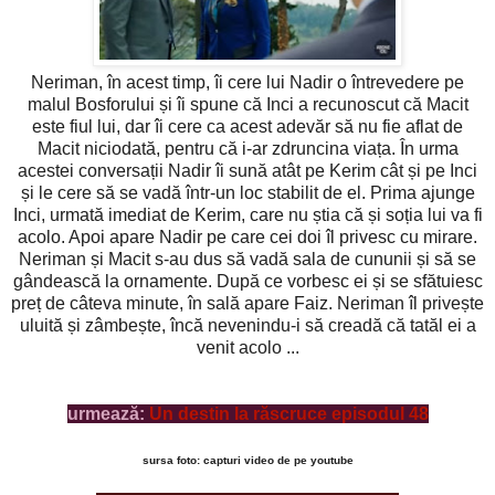
Neriman, în acest timp, îi cere lui Nadir o întrevedere pe
malul Bosforului și îi spune că Inci a recunoscut că Macit
este fiul lui, dar îi cere ca acest adevăr să nu fie aflat de
Macit niciodată, pentru că i-ar zdruncina viața. În urma
acestei conversații Nadir îi sună atât pe Kerim cât și pe Inci
și le cere să se vadă într-un loc stabilit de el. Prima ajunge
Inci, urmată imediat de Kerim, care nu știa că și soția lui va fi
acolo. Apoi apare Nadir pe care cei doi îl privesc cu mirare.
Neriman și Macit s-au dus să vadă sala de cununii și să se
gândească la ornamente. După ce vorbesc ei și se sfătuiesc
preț de câteva minute, în sală apare Faiz. Neriman îl privește
uluită și zâmbește, încă nevenindu-i să creadă că tatăl ei a
venit acolo ...
urmează:
Un destin la răscruce episodul 48
sursa foto: capturi video de pe youtube