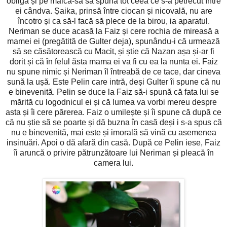
obligă și pe maică-sa să spună tot ceea ce s-a petrecut între
ei cândva. Șaika, prinsă între ciocan și nicovală, nu are
încotro și ca să-l facă să plece de la birou, ia aparatul.
Neriman se duce acasă la Faiz și cere rochia de mireasă a
mamei ei (pregătită de Gulter deja), spunându-i că urmează
să se căsătorească cu Macit, și știe că Nazan așa și-ar fi
dorit și că în felul ăsta mama ei va fi cu ea la nunta ei. Faiz
nu spune nimic și Neriman îl întreabă de ce tace, dar cineva
sună la ușă. Este Pelin care intră, deși Gulter îi spune că nu
e binevenită. Pelin se duce la Faiz să-i spună că fata lui se
mărită cu logodnicul ei și că lumea va vorbi mereu despre
asta și îi cere părerea. Faiz o umilește și îi spune că după ce
că nu știe să se poarte și dă buzna în casă deși i s-a spus că
nu e binevenită, mai este și imorală să vină cu asemenea
insinuări. Apoi o dă afară din casă. După ce Pelin iese, Faiz
îi aruncă o privire pătrunzătoare lui Neriman și pleacă în
camera lui.