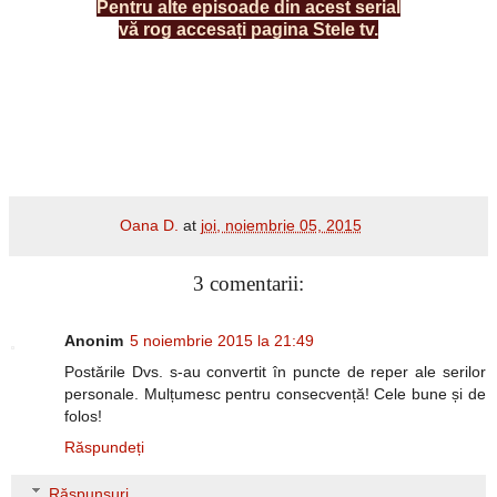
Pentru alte episoade din acest serial
vă rog accesați pagina
Stele tv
.
Oana D.
at
joi, noiembrie 05, 2015
3 comentarii:
Anonim
5 noiembrie 2015 la 21:49
Postările Dvs. s-au convertit în puncte de reper ale serilor
personale. Mulțumesc pentru consecvență! Cele bune și de
folos!
Răspundeți
Răspunsuri