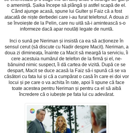
o amenință. Șaika începe să plângă și astfel scapă de el.
Când ajunge acasă, spune lui Gulter și Faiz că a fost
atacată de niște derbedei care i-au furat telefonul. A doua zi
se învoiește de la Pelin, care nu uită să-i amintească s-o
informeze dacă apar noutăți legate de nuntă.
Inci o sună pe Neriman și insistă ca ea să acționeze în
sensul cerut (să discute cu Nadir despre Macit). Neriman, a
doua zi dimineața, înainte ca Macit să meargă la serviciu, îi
cere acestuia numărul de telefon de la firmă și el, ne-
bănuind nimic suspect, îi dă cartea de vizită. După ce se
despart, Macit se duce acasă la Faiz să-i spună că se va
căsători cu fata lui și că a cumpărat o casă în care ei doi vor
locui și pe care o va achita în rate, apoi îi spune că face
toate acestea pentru Neriman și pentru ca el să aibă
încredere că o iubește pe fata lui cu adevărat.