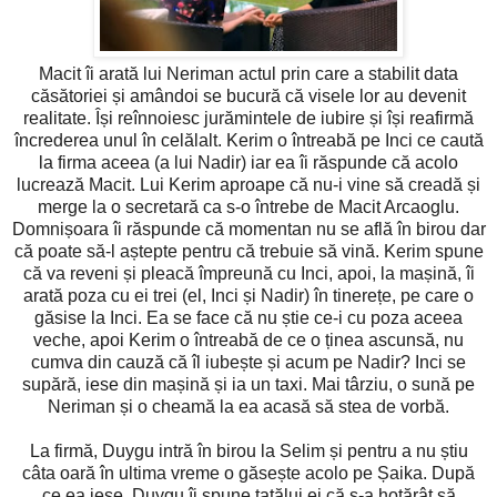
Macit îi arată lui Neriman actul prin care a stabilit data
căsătoriei și amândoi se bucură că visele lor au devenit
realitate. Își reînnoiesc jurămintele de iubire și își reafirmă
încrederea unul în celălalt. Kerim o întreabă pe Inci ce caută
la firma aceea (a lui Nadir) iar ea îi răspunde că acolo
lucrează Macit. Lui Kerim aproape că nu-i vine să creadă și
merge la o secretară ca s-o întrebe de Macit Arcaoglu.
Domnișoara îi răspunde că momentan nu se află în birou dar
că poate să-l aștepte pentru că trebuie să vină. Kerim spune
că va reveni și pleacă împreună cu Inci, apoi, la mașină, îi
arată poza cu ei trei (el, Inci și Nadir) în tinerețe, pe care o
găsise la Inci. Ea se face că nu știe ce-i cu poza aceea
veche, apoi Kerim o întreabă de ce o ținea ascunsă, nu
cumva din cauză că îl iubește și acum pe Nadir? Inci se
supără, iese din mașină și ia un taxi. Mai târziu, o sună pe
Neriman și o cheamă la ea acasă să stea de vorbă.
La firmă, Duygu intră în birou la Selim și pentru a nu știu
câta oară în ultima vreme o găsește acolo pe Șaika. După
ce ea iese, Duygu îi spune tatălui ei că s-a hotărât să