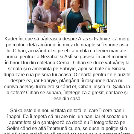
Kader începe să bârfească despre Aras și Fahryie, că merg
pe motocicletă amândoi în miez de noapte și îi spune asta
lui Cihan, acuzându-l și pe el că umblă cu femei măritate,
numai pentru că Nezahat și Aslî se găsesc în acel moment
în biroul lui din cofetăria Cemal. Cihan se duce val-vârtej la
școală și o amenință pe Fahryie, apoi se bate cu Șinasi,
după care o ia pe sora lui acasă. O ceartă pentru cele auzite
despre ea, iar Fahryie, plângând, îi răspunde dacă nu
cumva același lucru era și când el, Cihan, ieșea cu Șaika la
o cafea? Cihan se supără, înțelege că a greșit, dar tace și
iese din casă.
Șaika este din nou vizitată de tatăl ei care îi cere banii
înapoi. Ea îi repetă că nu are nici un ban, iar el scoate un
aparat foto și o șantajează că dacă nu îl fotografiază pe
Selim când se află împreună cu ea, se duce la poliție și o