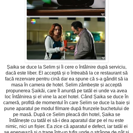
Șaika se duce la Selim și îi cere o întâlnire după serviciu,
dacă este liber. El acceptă și o întreabă la ce restaurant să
facă rezervare pentru cină dar ea spune că s-a gândit să ia
masa în camera de hotel. Selim zâmbește și acceptă
propunerea Șaikăi, care îl anunță pe tatăl ei unde va avea
loc întâlnirea și el vine la acel hotel. Când Șaika se duce în
cameră, profită de momentul în care Selim se duce la baie și
pune aparatul pe modul filmare după frunzele buchetului de
pe masă. După ce Selim pleacă din hotel, Șaika se
întâlnește cu tatăl ei să-i dea aparatul dar pe el nu este
nimic, nici un fișier. Ea zice că aparatul e defect, iar tatăl ei
se enervează și o trage într-un tufiș unde o strânge de gât și