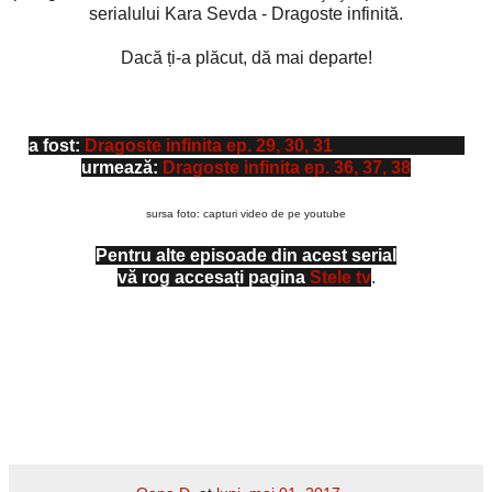
serialului Kara Sevda - Dragoste infinită.
Dacă ți-a plăcut, dă mai departe!
a fost:
Dragoste infinita ep. 29, 30, 31
urmează:
Dragoste infinita ep. 36, 37, 38
sursa foto: capturi video de pe youtube
Pentru alte episoade din acest serial
vă rog accesați pagina
Stele tv
.