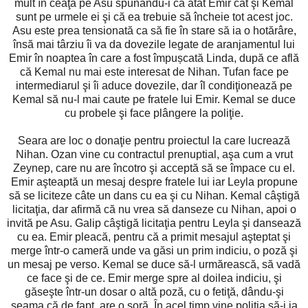
mult în ceaţă pe Asu spunându-i că atât Emir cât şi Kemal
sunt pe urmele ei şi că ea trebuie să încheie tot acest joc.
Asu este prea tensionată ca să fie în stare să ia o hotărâre,
însă mai târziu îi va da dovezile legate de aranjamentul lui
Emir în noaptea în care a fost împușcată Linda, după ce află
că Kemal nu mai este interesat de Nihan. Tufan face pe
intermediarul şi îi aduce dovezile, dar îl condiţionează pe
Kemal să nu-l mai caute pe fratele lui Emir. Kemal se duce
cu probele şi face plângere la poliţie.
Seara are loc o donaţie pentru proiectul la care lucrează
Nihan. Ozan vine cu contractul prenuptial, aşa cum a vrut
Zeynep, care nu are încotro şi acceptă să se împace cu el.
Emir aşteaptă un mesaj despre fratele lui iar Leyla propune
să se liciteze câte un dans cu ea şi cu Nihan. Kemal câştigă
licitaţia, dar afirmă că nu vrea să danseze cu Nihan, apoi o
invită pe Asu. Galip câştigă licitaţia pentru Leyla şi dansează
cu ea. Emir pleacă, pentru că a primit mesajul aşteptat şi
merge într-o cameră unde va găsi un prim indiciu, o poză şi
un mesaj pe verso. Kemal se duce să-l urmărească, să vadă
ce face şi de ce. Emir merge spre al doilea indiciu, şi
găseşte într-un dosar o altă poză, cu o fetiţă, dându-şi
seama că de fapt, are o soră. În acel timp vine poliţia să-i ia