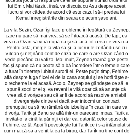
acceptă jocul ci răspunde că el se supune numai ordinelor
lui Emir. Mai târziu, însă, va discuta cu Asu despre acest
lucru și vor cădea de acord că este cazul să-i predea lui
Kemal înregistrările din seara de acum șase ani.
La vila Sezin, Ozan îşi face probleme în legătură cu Zeynep,
care nu pare să mai vrea să se întoarcă acasă. De fapt, ea
vrea ca Ozan să vină după ea şi să facă tot ceea ce vrea ea.
Pentru asta, merge la vilă să-şi ia lucrurile certându-se cu
Vildan şi neţinând cont de criza pe care o are Ozan când o
vede plecând cu valiza. Mai mult, Zeynep toarnă gaz peste
foc şi spune că nu poate să aibă încredere într-o femeie care
a furat în tinereţe iubitul surorii ei. Peste puţin timp, Fehime
află despre fuga fiicei ei de la casa soţului şi se hotărăşte s-
o recheme la ei acasă. Acolo, Zeynep se gândeşte ce să le
spună socrilor ei şi va reveni la vilă doar că să anunţe că
vrea să divorţeze sau că ar fi de acord să rezolve amiabil
divergenţele dintre ei dacă s-ar întocmi un contract
prenuptial ca să nu rămână de izbelişte în cazul în care va
divorţa. Tarik şi Banu se află într-un oarecare impas. Tarik a
invitat-o la cină la părinţii ei dar ea, datorită celor spuse de
Fehime, ezită. Apoi îi povesteşte lui Tarik ce i s-a întâmplat și
cum maică-sa a venit la ea la birou, dar Tarîk nu ţine cont de