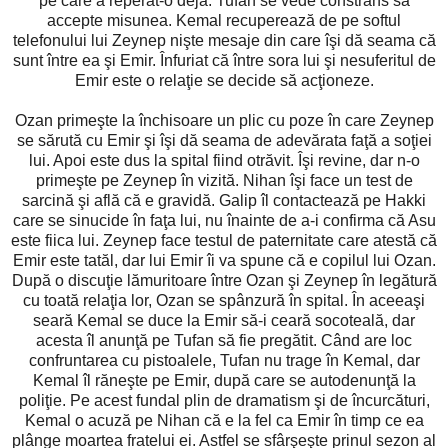
pe care a reperat-o deja. Tufan se vede constrâns să
accepte misunea. Kemal recuperează de pe softul
telefonului lui Zeynep nişte mesaje din care îşi dă seama că
sunt între ea şi Emir. Înfuriat că între sora lui şi nesuferitul de
Emir este o relaţie se decide să acţioneze.
Ozan primeşte la închisoare un plic cu poze în care Zeynep
se sărută cu Emir şi îşi dă seama de adevărata faţă a soţiei
lui. Apoi este dus la spital fiind otrăvit. Îşi revine, dar n-o
primeşte pe Zeynep în vizită. Nihan îşi face un test de
sarcină şi află că e gravidă. Galip îl contactează pe Hakki
care se sinucide în faţa lui, nu înainte de a-i confirma că Asu
este fiica lui. Zeynep face testul de paternitate care atestă că
Emir este tatăl, dar lui Emir îi va spune că e copilul lui Ozan.
După o discuţie lămuritoare între Ozan şi Zeynep în legătură
cu toată relaţia lor, Ozan se spânzură în spital. În aceeaşi
seară Kemal se duce la Emir să-i ceară socoteală, dar
acesta îl anunţă pe Tufan să fie pregătit. Când are loc
confruntarea cu pistoalele, Tufan nu trage în Kemal, dar
Kemal îl răneşte pe Emir, după care se autodenunţă la
poliţie. Pe acest fundal plin de dramatism şi de încurcături,
Kemal o acuză pe Nihan că e la fel ca Emir în timp ce ea
plânge moartea fratelui ei. Astfel se sfârşeşte prinul sezon al