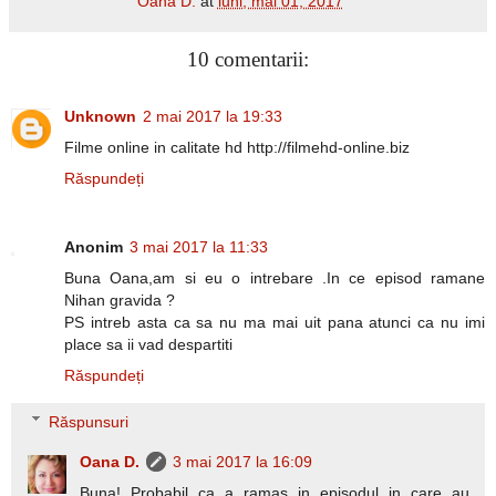
Oana D.
at
luni, mai 01, 2017
10 comentarii:
Unknown
2 mai 2017 la 19:33
Filme online in calitate hd http://filmehd-online.biz
Răspundeți
Anonim
3 mai 2017 la 11:33
Buna Oana,am si eu o intrebare .In ce episod ramane
Nihan gravida ?
PS intreb asta ca sa nu ma mai uit pana atunci ca nu imi
place sa ii vad despartiti
Răspundeți
Răspunsuri
Oana D.
3 mai 2017 la 16:09
Buna! Probabil ca a ramas in episodul in care au