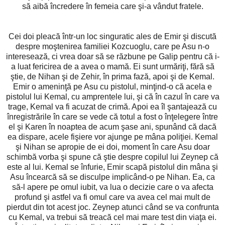
să aibă încredere în femeia care şi-a vândut fratele.
Cei doi pleacă într-un loc singuratic ales de Emir şi discută
despre moştenirea familiei Kozcuoglu, care pe Asu n-o
interesează, ci vrea doar să se răzbune pe Galip pentru că i-
a luat fericirea de a avea o mamă. Ei sunt urmăriţi, fără să
ştie, de Nihan şi de Zehir, în prima fază, apoi şi de Kemal.
Emir o ameninţă pe Asu cu pistolul, minţind-o că acela e
pistolul lui Kemal, cu amprentele lui, şi că în cazul în care va
trage, Kemal va fi acuzat de crimă. Apoi ea îl şantajează cu
înregistrările în care se vede că totul a fost o înţelegere între
el şi Karen în noaptea de acum şase ani, spunând că dacă
ea dispare, acele fişiere vor ajunge pe mâna poliţiei. Kemal
şi Nihan se apropie de ei doi, moment în care Asu doar
schimbă vorba şi spune că ştie despre copilul lui Zeynep că
este al lui. Kemal se înfurie, Emir scapă pistolul din mâna şi
Asu încearcă să se disculpe implicând-o pe Nihan. Ea, ca
să-l apere pe omul iubit, va lua o decizie care o va afecta
profund şi astfel va fi omul care va avea cel mai mult de
pierdut din tot acest joc. Zeynep atunci când se va confrunta
cu Kemal, va trebui să treacă cel mai mare test din viaţa ei.