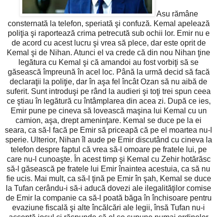
Asu rămâne
consternată la telefon, speriată şi confuză. Kemal apelează
poliţia şi raportează crima petrecută sub ochii lor. Emir nu e
de acord cu acest lucru şi vrea să plece, dar este oprit de
Kemal şi de Nihan. Atunci el va crede că din nou Nihan ţine
legătura cu Kemal şi că amandoi au fost vorbiţi să se
găsească împreună în acel loc. Până la urmă decid să facă
declaraţii la poliţie, dar în aşa fel încât Ozan să nu aibă de
suferit. Sunt introduşi pe rând la audieri şi toţi trei spun ceea
ce ştiau în legătură cu întâmplarea din acea zi. După ce ies,
Emir pune pe cineva să lovească maşina lui Kemal cu un
camion, aşa, drept ameninţare. Kemal se duce pe la ei
seara, ca să-l facă pe Emir să priceapă că pe el moartea nu-l
sperie. Ulterior, Nihan îl aude pe Emir discutând cu cineva la
telefon despre faptul că vrea să-l omoare pe fratele lui, pe
care nu-l cunoaşte. În acest timp şi Kemal cu Zehir hotărăsc
să-l găsească pe fratele lui Emir înaintea acestuia, ca să nu
fie ucis. Mai mult, ca să-l ţină pe Emir în şah, Kemal se duce
la Tufan cerându-i să-i aducă dovezi ale ilegalităţilor comise
de Emir la companie ca să-l poată băga în închisoare pentru
evaziune fiscală şi alte încălcări ale legii, însă Tufan nu-i