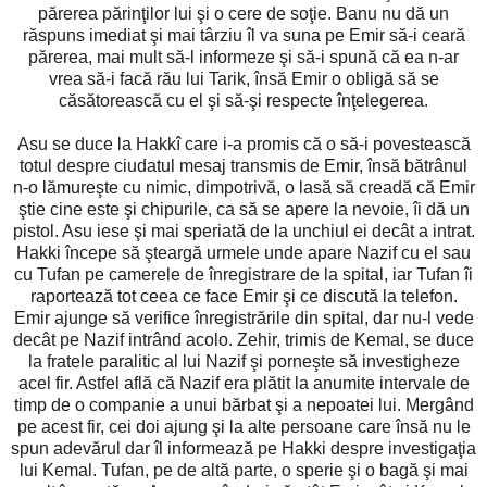
părerea părinţilor lui şi o cere de soţie. Banu nu dă un
răspuns imediat şi mai târziu îl va suna pe Emir să-i ceară
părerea, mai mult să-l informeze şi să-i spună că ea n-ar
vrea să-i facă rău lui Tarik, însă Emir o obligă să se
căsătorească cu el şi să-şi respecte înţelegerea.
Asu se duce la Hakkî care i-a promis că o să-i povestească
totul despre ciudatul mesaj transmis de Emir, însă bătrânul
n-o lămureşte cu nimic, dimpotrivă, o lasă să creadă că Emir
ştie cine este şi chipurile, ca să se apere la nevoie, îi dă un
pistol. Asu iese şi mai speriată de la unchiul ei decât a intrat.
Hakki începe să şteargă urmele unde apare Nazif cu el sau
cu Tufan pe camerele de înregistrare de la spital, iar Tufan îi
raportează tot ceea ce face Emir şi ce discută la telefon.
Emir ajunge să verifice înregistrările din spital, dar nu-l vede
decât pe Nazif intrând acolo. Zehir, trimis de Kemal, se duce
la fratele paralitic al lui Nazif şi porneşte să investigheze
acel fir. Astfel află că Nazif era plătit la anumite intervale de
timp de o companie a unui bărbat şi a nepoatei lui. Mergând
pe acest fir, cei doi ajung şi la alte persoane care însă nu le
spun adevărul dar îl informează pe Hakki despre investigaţia
lui Kemal. Tufan, pe de altă parte, o sperie şi o bagă şi mai