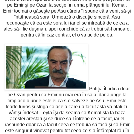
pe Emir şi pe Ozan la secţie, în urma plângerii lui Kemal.
Emir tocmai o găseşte pe Asu căreia îi spune că a venit să-şi
întâlnească sora. Urmează o discuţie sinceră. Asu
recunoaşte că ea este sora lui iar el se întreabă de ce ea a
ales să-i fie duşman, apoi conchide că ar trebui să-l omoare,
pentru că în caz contrar, el o va ucide pe ea.
Poliţia îl ridică doar
pe Ozan pentru că Emir nu mai era în sală, dar ajunge la
timp acolo unde este el ca s-o salveze pe Asu. Emir este
foarte furios şi strigă că acela care i-a făcut asta va plăti cu
vârf şi îndesat. Leyla îşi dă seama că Kemal stă la baza
acestei arestări şi se duce să-l întrebe ce-a făcut, iar el
răspunde doar că a făcut ceea ce trebuia să facă şi că Emir
este singurul vinovat pentru tot ceea ce s-a întâmplat rău în