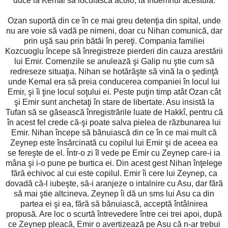
duce la Kemal să locuiască acolo, la îndemnul acestuia.
Ozan suportă din ce în ce mai greu detenţia din spital, unde
nu are voie să vadă pe nimeni, doar cu Nihan comunică, dar
prin uşă sau prin bătăi în pereţi. Compania familiei
Kozcuoglu începe să înregistreze pierderi din cauza arestării
lui Emir. Comenzile se anulează şi Galip nu ştie cum să
redreseze situaţia. Nihan se hotărăşte să vină la o şedinţă
unde Kemal era să preia conducerea companiei în locul lui
Emir, şi îi ţine locul soţului ei. Peste puţin timp atât Ozan cât
şi Emir sunt anchetaţi în stare de libertate. Asu insistă la
Tufan să se găsească înregistrările luate de Hakkî, pentru că
în acest fel crede că-şi poate salva pielea de răzbunarea lui
Emir. Nihan începe să bănuiască din ce în ce mai mult că
Zeynep este însărcinată cu copilul lui Emir şi de aceea ea
se fereşte de el. Într-o zi îl vede pe Emir cu Zeynep care-i ia
mâna şi i-o pune pe burtica ei. Din acest gest Nihan înţelege
fără echivoc al cui este copilul. Emir îi cere lui Zeynep, ca
dovadă că-l iubeşte, să-i aranjeze o intalnire cu Asu, dar fără
să mai ştie altcineva. Zeynep îi dă un sms lui Asu ca din
partea ei şi ea, fără să bănuiască, acceptă întâlnirea
propusă. Are loc o scurtă întrevedere între cei trei apoi, după
ce Zeynep pleacă, Emir o avertizează pe Asu că n-ar trebui