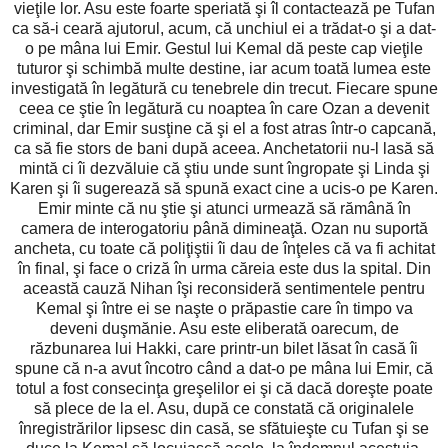
vieţile lor. Asu este foarte speriată şi îl contactează pe Tufan
ca să-i ceară ajutorul, acum, că unchiul ei a trădat-o şi a dat-
o pe mâna lui Emir. Gestul lui Kemal dă peste cap vieţile
tuturor şi schimbă multe destine, iar acum toată lumea este
investigată în legătură cu tenebrele din trecut. Fiecare spune
ceea ce ştie în legătură cu noaptea în care Ozan a devenit
criminal, dar Emir susţine că şi el a fost atras într-o capcană,
ca să fie stors de bani după aceea. Anchetatorii nu-l lasă să
mintă ci îi dezvăluie că ştiu unde sunt îngropate şi Linda şi
Karen şi îi sugerează să spună exact cine a ucis-o pe Karen.
Emir minte că nu ştie şi atunci urmează să rămână în
camera de interogatoriu până dimineaţă. Ozan nu suportă
ancheta, cu toate că poliţiştii îi dau de înţeles că va fi achitat
în final, şi face o criză în urma căreia este dus la spital. Din
această cauză Nihan îşi reconsideră sentimentele pentru
Kemal şi între ei se naşte o prăpastie care în timpo va
deveni duşmănie. Asu este eliberată oarecum, de
răzbunarea lui Hakki, care printr-un bilet lăsat în casă îi
spune că n-a avut încotro când a dat-o pe mâna lui Emir, că
totul a fost consecinţa greşelilor ei şi că dacă doreşte poate
să plece de la el. Asu, după ce constată că originalele
înregistrărilor lipsesc din casă, se sfătuieşte cu Tufan şi se