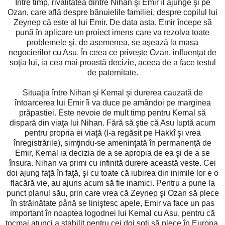
Între timp, rivalitatea dintre Nihan şi Emir îl ajunge şi pe
Ozan, care află despre bănuielile familiei, despre copilul lui
Zeynep că este al lui Emir. De data asta, Emir începe să
pună în aplicare un proiect imens care va rezolva toate
problemele şi, de asemenea, se aşează la masa
negocierilor cu Asu. În ceea ce priveşte Ozan, influenţat de
soţia lui, ia cea mai proastă decizie, aceea de a face testul
de paternitate.
Situaţia între Nihan şi Kemal şi durerea cauzată de
întoarcerea lui Emir îi va duce pe amândoi pe marginea
prăpastiei. Este nevoie de mult timp pentru Kemal să
dispară din viaţa lui Nihan. Fără să ştie că Asu luptă acum
pentru propria ei viaţă (l-a regăsit pe Hakkî şi vrea
înregistrările), simţindu-se ameninţată în permanență de
Emir, Kemal ia decizia de a se apropia de ea şi de a se
însura. Nihan va primi cu infinită durere această veste. Cei
doi ajung faţă în faţă, şi cu toate că iubirea din inimile lor e o
flacără vie, au ajuns acum să fie inamici. Pentru a pune la
punct planul său, prin care vrea că Zeynep şi Ozan să plece
în străinătate până se liniştesc apele, Emir va face un pas
important în noaptea logodnei lui Kemal cu Asu, pentru că
tocmai atunci a stabilit pentru cei doi soţi să plece în Europa.