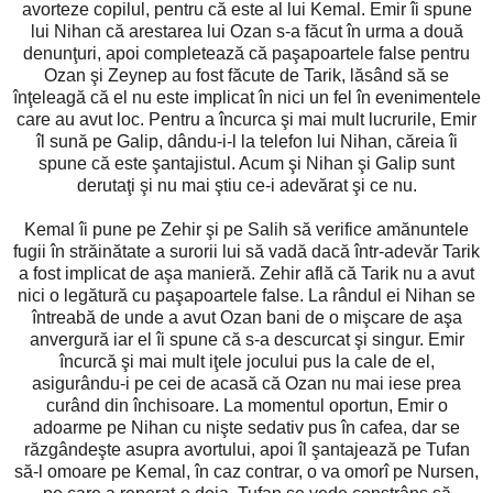
avorteze copilul, pentru că este al lui Kemal. Emir îi spune
lui Nihan că arestarea lui Ozan s-a făcut în urma a două
denunţuri, apoi completează că paşapoartele false pentru
Ozan şi Zeynep au fost făcute de Tarik, lăsând să se
înţeleagă că el nu este implicat în nici un fel în evenimentele
care au avut loc. Pentru a încurca şi mai mult lucrurile, Emir
îl sună pe Galip, dându-i-l la telefon lui Nihan, căreia îi
spune că este şantajistul. Acum şi Nihan şi Galip sunt
derutaţi şi nu mai ştiu ce-i adevărat şi ce nu.
Kemal îi pune pe Zehir şi pe Salih să verifice amănuntele
fugii în străinătate a surorii lui să vadă dacă într-adevăr Tarik
a fost implicat de aşa manieră. Zehir află că Tarik nu a avut
nici o legătură cu paşapoartele false. La rândul ei Nihan se
întreabă de unde a avut Ozan bani de o mişcare de aşa
anvergură iar el îi spune că s-a descurcat şi singur. Emir
încurcă şi mai mult iţele jocului pus la cale de el,
asigurându-i pe cei de acasă că Ozan nu mai iese prea
curând din închisoare. La momentul oportun, Emir o
adoarme pe Nihan cu nişte sedativ pus în cafea, dar se
răzgândeşte asupra avortului, apoi îl şantajează pe Tufan
să-l omoare pe Kemal, în caz contrar, o va omorî pe Nursen,