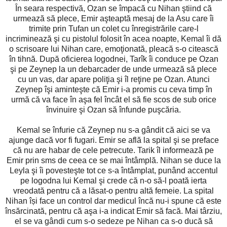
În seara respectivă, Ozan se împacă cu Nihan ştiind că
urmează să plece, Emir aşteaptă mesaj de la Asu care îi
trimite prin Tufan un colet cu înregistrările care-l
incriminează şi cu pistolul folosit în acea noapte, Kemal îi dă
o scrisoare lui Nihan care, emoţionată, pleacă s-o citească
în tihnă. După oficierea logodnei, Tarîk îi conduce pe Ozan
şi pe Zeynep la un debarcader de unde urmează să plece
cu un vas, dar apare poliţia şi îl reţine pe Ozan. Atunci
Zeynep îşi aminteşte că Emir i-a promis cu ceva timp în
urmă că va face în aşa fel încât el să fie scos de sub orice
învinuire şi Ozan să înfunde puşcăria.
Kemal se înfurie că Zeynep nu s-a gândit că aici se va
ajunge dacă vor fi fugari. Emir se află la spital şi se preface
că nu are habar de cele petrecute. Tarik îl informează pe
Emir prin sms de ceea ce se mai întâmplă. Nihan se duce la
Leyla şi îi povesteşte tot ce s-a întâmplat, punând accentul
pe logodna lui Kemal şi crede că n-o să-l poată ierta
vreodată pentru că a lăsat-o pentru altă femeie. La spital
Nihan își face un control dar medicul încă nu-i spune că este
însărcinată, pentru că aşa i-a indicat Emir să facă. Mai târziu,
el se va gândi cum s-o sedeze pe Nihan ca s-o ducă să