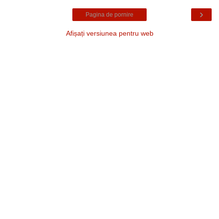
›
Pagina de pornire
Afișați versiunea pentru web