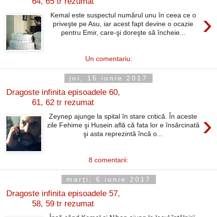
64, 65 tr rezumat
›
Kemal este suspectul numărul unu în ceea ce o
priveşte pe Asu, iar acest fapt devine o ocazie
pentru Emir, care-şi doreşte să încheie...
Un comentariu:
joi, 15 iunie 2017
Dragoste infinita episoadele 60,
61, 62 tr rezumat
›
Zeynep ajunge la spital în stare critică. În aceste
zile Fehime şi Husein află că fata lor e însărcinată
şi asta reprezintă încă o...
8 comentarii:
marți, 6 iunie 2017
Dragoste infinita episoadele 57,
58, 59 tr rezumat