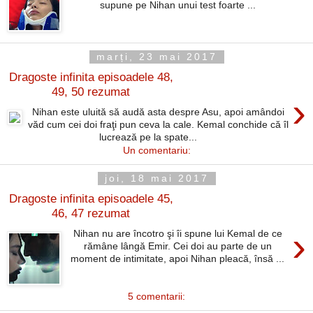
supune pe Nihan unui test foarte ...
marți, 23 mai 2017
Dragoste infinita episoadele 48,
49, 50 rezumat
›
Nihan este uluită să audă asta despre Asu, apoi amândoi
văd cum cei doi fraţi pun ceva la cale. Kemal conchide că îl
lucrează pe la spate...
Un comentariu:
joi, 18 mai 2017
Dragoste infinita episoadele 45,
46, 47 rezumat
›
Nihan nu are încotro şi îi spune lui Kemal de ce
rămâne lângă Emir. Cei doi au parte de un
moment de intimitate, apoi Nihan pleacă, însă ...
5 comentarii: