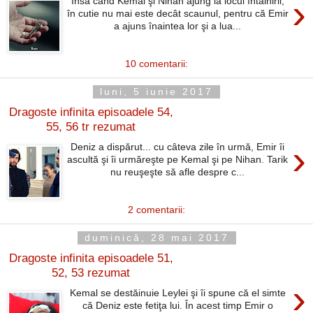
›
Însă când Kemal şi Nihan ajung la locul întâlnirii,
în cutie nu mai este decât scaunul, pentru că Emir
a ajuns înaintea lor şi a lua...
10 comentarii:
luni, 5 iunie 2017
Dragoste infinita episoadele 54,
55, 56 tr rezumat
›
Deniz a dispărut... cu câteva zile în urmă, Emir îi
ascultă şi îi urmăreşte pe Kemal şi pe Nihan. Tarik
nu reuşeşte să afle despre c...
2 comentarii:
duminică, 28 mai 2017
Dragoste infinita episoadele 51,
52, 53 rezumat
›
Kemal se destăinuie Leylei şi îi spune că el simte
că Deniz este fetiţa lui. În acest timp Emir o