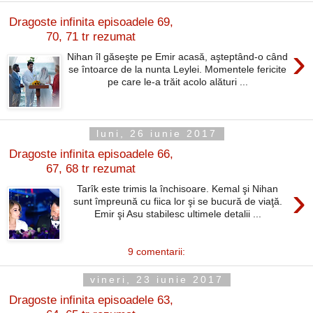
Dragoste infinita episoadele 69,
70, 71 tr rezumat
›
Nihan îl găseşte pe Emir acasă, aşteptând-o când
se întoarce de la nunta Leylei. Momentele fericite
pe care le-a trăit acolo alături ...
luni, 26 iunie 2017
Dragoste infinita episoadele 66,
67, 68 tr rezumat
›
Tarîk este trimis la închisoare. Kemal şi Nihan
sunt împreună cu fiica lor şi se bucură de viaţă.
Emir şi Asu stabilesc ultimele detalii ...
9 comentarii:
vineri, 23 iunie 2017
Dragoste infinita episoadele 63,