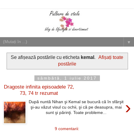
▼
Se afișează postările cu eticheta
kemal
.
Afișați toate
postările
sâmbătă, 1 iulie 2017
Dragoste infinita episoadele 72,
73, 74 tr rezumat
›
După nuntă Nihan şi Kemal se bucură că în sfârşit
şi-au văzut visul cu ochii, şi că pe deasupra, mai
sunt şi părinţi. Toate probleme...
9 comentarii: