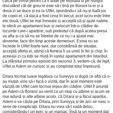
calcă pe inimă pentru că îi aude pe Mustafa și pe Nurgul
discutând cât de greu le este să-i țină pe Borani la ei și a
doua zi se duce și ea la Ulfet, spunându-i să nu-și bată joc
de copiii ei, că dacă a fost ceva în trecut, acel lucru este între
ele două. Ulfet se mai înmoaie și acceptă să-și ajute rudele,
le oferă un apartament bun și nelocuit într-o clădire de
locuințe care-i aparține, sub pretextul că după aceea presa
va afla și ca să nu se întrebe de ce nu i-a ajutat mai
devreme, face din timp aceste demersuri. Esma nu se
încrede în Ulfet foarte tare, dar constrânsă de situație,
acceptă oferta ei, știind că femeia îi va umili în fel și chip. În
aceeași zi cu toții se mută în vastul apartament din Istanbul.
La sfârșitul primului episod din sezonul 3, vedem că, de fapt,
Ulfet și Adem se cunosc și au complotat totul împreună.
Dilara tocmai luase legătura cu Sureyya și după ce află că s-
au mutat, vine să-i facă o vizită, dar în acel moment este
văzută de Ulfet care tocmai ieșea din clădire. Ulfet îl anunță
pe Adem că Boranii au venit ca un stup cu albine și acum se
mai adună și alte albine acolo, că Dilara și-a făcut apariția.
Adem o va căuta pe Dilara, prin Sureyya și de aici se nasc o
serie de complicații. Dilara nu vrea să-l vadă deloc,
considerându-l un porc și un maniac. Însă la un moment dat