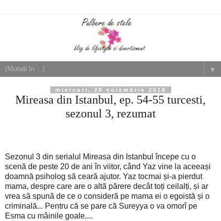
▼
miercuri, 28 noiembrie 2018
Mireasa din Istanbul, ep. 54-55 turcesti,
sezonul 3, rezumat
Sezonul 3 din serialul Mireasa din Istanbul începe cu o
scenă de peste 20 de ani în viitor, când Yaz vine la aceeași
doamnă psiholog să ceară ajutor. Yaz tocmai și-a pierdut
mama, despre care are o altă părere decât toți ceilalți, și ar
vrea să spună de ce o consideră pe mama ei o egoistă și o
criminală... Pentru că se pare că Sureyya o va omorî pe
Esma cu mâinile goale....