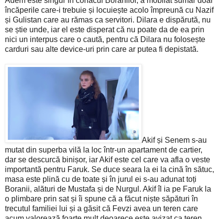
Adem este singur în conacul Boranilor, a mobilat sumar doar
încăperile care-i trebuie și locuiește acolo împreună cu Nazif
și Gulistan care au rămas ca servitori. Dilara e dispărută, nu
se știe unde, iar el este disperat că nu poate da de ea prin
nici un interpus care o caută, pentru că Dilara nu folosește
carduri sau alte device-uri prin care ar putea fi depistată.
Akif și Senem s-au
mutat din superba vilă la loc într-un apartament de cartier,
dar se descurcă binișor, iar Akif este cel care va afla o veste
importantă pentru Faruk. Se duce seara la ei la cină în sătuc,
masa este plină cu de toate și în jurul ei s-au adunat toți
Boranii, alături de Mustafa și de Nurgul. Akif îl ia pe Faruk la
o plimbare prin sat și îi spune că a făcut niște săpături în
trecutul familiei lui și a găsit că Fevzi avea un teren care
acum valorează foarte mult deoarece este avizat ca teren