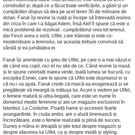
construibil și, după ce a făcut toate verificările, a găsit și un
cumpărător dispus să dea pe acel teren 30 de milioane de
dolari. Faruk își revine la viață și începe să întrevadă ieșirea
din criza în care l-a băgat Adem, însă Akif îi spune că este o
mică problemă de rezolvat - cumpărătorul vrea tot terenul,
dar Fevzi avea o soră, Ulfet, care trăiește și este co-
moștenitoare a terenului, iar aceasta trebuie convinsă să
vândă și ea jumătatea ei.
Faruk își amintește cu greu de Ulfet, pe care n-a mai văzut-o
de când era copil, nici el nu știe de ce. Când revine la masă
și le spune celorlalți marea veste, toată lumea se bucură, cu
excepția Esmei, care le spune că Ulfet este dușmanul ei și
că nu-i va ajuta. Faruk crede că maică-sa exagerează și se
pregătește să meargă la mătușa lui. Acum o vedem pe Ulfet,
o femeie matură și ultra-bogată, care este un nume în
domeniul modei feminine și are un magazin exclusivist în
Istanbul, La Costume. Poartă haine și accesorii foarte
avangardiste, în ciuda anilor, are o alură tinerească și
încrezătoare, este o femeie realizată și plină de succes.
Guneș e mâna ei dreaptă și știe totul despre magazin și
despre afacerea lui Ulfet, ca și despre modă și styling.