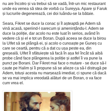
nu are încotro și va trebui să se vadă, într-un mic restaurant
unde ea venea să stea de vorbă cu Sureyya. Apare și Faruk
și lucrurile degenerează, cei doi luându-se la bătaie.
Seara, Fikret se duce la conac și îl așteaptă pe Adem să
vină acasă, speriind-l oarecum și amenințându-l. Adem se
duce la poliție, dar acolo nu este luat în serios, având în
vedere că și el e tot un Boran. După aceea se duce la birou
la Ulfet să se plângă ei, și acolo o cunoaște pe Guneș cu
care se ceartă, pentru că a dat cu ușa peste ea, din
greșeală. Ulfet îl sfătuiește să facă în așa fel încât să aibă
probe când face plângerea la poliție și astfel îi va pune la
punct pe Borani. Dar Fikret mai face o mutare - se duce să-l
caute pe Halim și îi propune să se alieze ca să-l distrugă pe
Adem, totuși acesta nu marșează imediat, ci spune că dacă
se va mai implica vreodată alături de un Boran, o va face
cum vrea el.