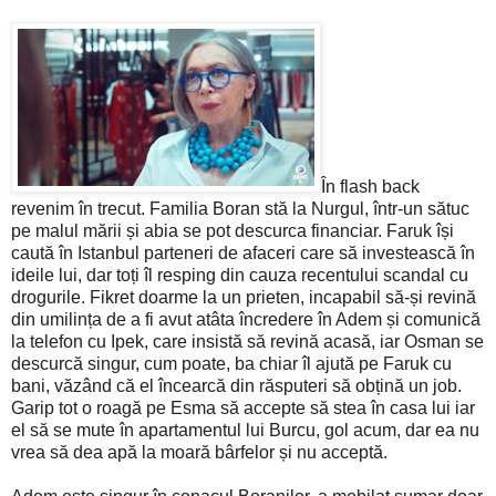
În flash back
revenim în trecut. Familia Boran stă la Nurgul, într-un sătuc
pe malul mării și abia se pot descurca financiar. Faruk își
caută în Istanbul parteneri de afaceri care să investească în
ideile lui, dar toți îl resping din cauza recentului scandal cu
drogurile. Fikret doarme la un prieten, incapabil să-și revină
din umilința de a fi avut atâta încredere în Adem și comunică
la telefon cu Ipek, care insistă să revină acasă, iar Osman se
descurcă singur, cum poate, ba chiar îl ajută pe Faruk cu
bani, văzând că el încearcă din răsputeri să obțină un job.
Garip tot o roagă pe Esma să accepte să stea în casa lui iar
el să se mute în apartamentul lui Burcu, gol acum, dar ea nu
vrea să dea apă la moară bârfelor și nu acceptă.