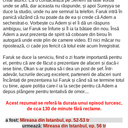
chiar atunci. Ea o contactează pe Senem să lase vorbă
unde se află, dar aceasta nu răspunde, și apoi Sureyya se
duce la studio, unde nu are semnal la telefon. Faruk intră în
panică văzând că nu poate da de ea și crede că Adem a
sechestrat-o. Vorbește cu Adem și el îi dă un răspuns
ambiguu, iar Faruk se înfurie și îl ia la bătaie din nou. Însă
Adem a avut prezența de spirit să coboare din birou în
autogară unde este plin de camere video. El nici măcar nu
ripostează, ci cade jos fericit că totul este acum înregistrat.
Faruk se duce la serviciu, fiind o zi foarte importantă pentru
el, pentru că are de făcut o prezentare de afaceri și dacă-i
iese bine, Okan s-ar putea să-i dea un post de șef. Într-
adevăr, lucrurile decurg excelent, partenerii de afaceri sunt
încântați de prezentarea lui Faruk și când să se termine totul
cu bine, apare poliția care-l ia la secție pentru că Adem a
depus plângere pentru tentativă de omor....
Acest rezumat se referă la durata unui episod turcesc,
de cca 130 de minute fără reclame.
a fost:
Mireasa din Istanbul, ep. 52-53 tr
urmează:
Mireasa din Istanbul, ep. 56 tr