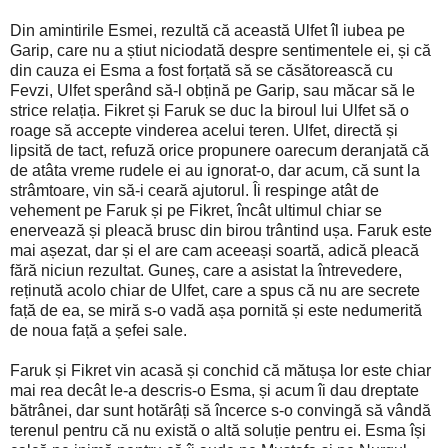
Din amintirile Esmei, rezultă că această Ulfet îl iubea pe
Garip, care nu a știut niciodată despre sentimentele ei, și că
din cauza ei Esma a fost forțată să se căsătorească cu
Fevzi, Ulfet sperând să-l obțină pe Garip, sau măcar să le
strice relația. Fikret și Faruk se duc la biroul lui Ulfet să o
roage să accepte vinderea acelui teren. Ulfet, directă și
lipsită de tact, refuză orice propunere oarecum deranjată că
de atâta vreme rudele ei au ignorat-o, dar acum, că sunt la
strâmtoare, vin să-i ceară ajutorul. Îi respinge atât de
vehement pe Faruk și pe Fikret, încât ultimul chiar se
enervează și pleacă brusc din birou trântind ușa. Faruk este
mai așezat, dar și el are cam aceeași soartă, adică pleacă
fără niciun rezultat. Guneș, care a asistat la întrevedere,
reținută acolo chiar de Ulfet, care a spus că nu are secrete
față de ea, se miră s-o vadă așa pornită și este nedumerită
de noua față a șefei sale.
Faruk și Fikret vin acasă și conchid că mătușa lor este chiar
mai rea decât le-a descris-o Esma, și acum îi dau dreptate
bătrânei, dar sunt hotărâți să încerce s-o convingă să vândă
terenul pentru că nu există o altă soluție pentru ei. Esma își