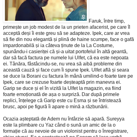
Faruk, între timp,
primește un job modest de la un prieten afacerist, pe care îl
acceptă deși îi este greu să se adapteze. Ipek, care ar vrea
să fie din nou elegantă și plină de haine scumpe, face o gafă
impardonabilă și ia câteva ținute de la La Costume,
spunându-i casieriței că și-a uitat portofelul în altă geantă,
dar să facă factura pe numele lui Ulfet, că ea este nepoata
ei. Tânăra, fâstâcindu-se, nu vrea să aibă probleme din
această cauză și face cum îi spune Ipek. Ulfet află și seara
se duce la Borani cu factura în mână umilind-o foarte tare pe
Ipek, care se crezuse foarte deșteaptă prin manevra ei.
Garip se duce și el în vizită la Ulfet la magazin, ea fiind
foarte emoționată de așa o surpriză. Dar după primele
replici, înțelege că Garip este cu Esma și se întristează
brusc, apoi pe figură îi apare o mină a răzbunării.
Ocazia așteptată de Adem nu întârzie să apară. Sureyya
este la plimbare cu Yaz când o sună un amic de la o
formație că au nevoie de un violonist pentru o înregistrare,