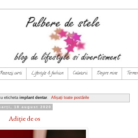
Recenzii carti
Lifestyle & fashion
Calatorii
Despre mine
Termeni
cu eticheta
implant dentar
.
Afișați toate postările
arți, 18 august 2020
Adiție de os