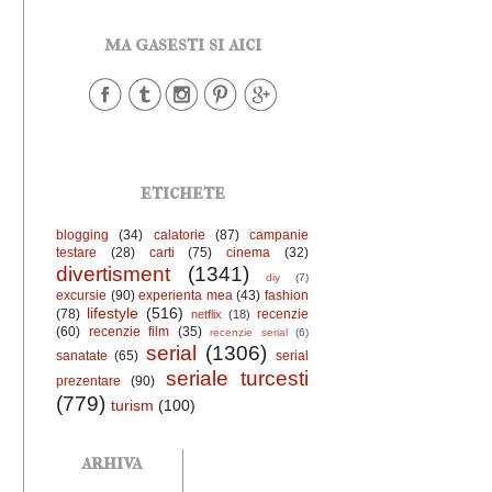
ma gasesti si aici
etichete
blogging
(34)
calatorie
(87)
campanie
testare
(28)
carti
(75)
cinema
(32)
divertisment
(1341)
diy
(7)
excursie
(90)
experienta mea
(43)
fashion
lifestyle
(516)
(78)
recenzie
netflix
(18)
(60)
recenzie film
(35)
recenzie serial
(6)
serial
(1306)
sanatate
(65)
serial
seriale turcesti
prezentare
(90)
(779)
turism
(100)
arhiva