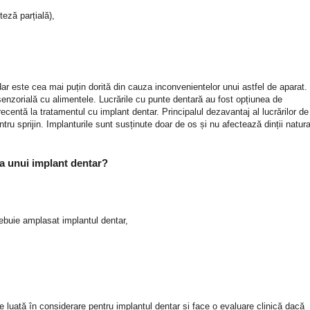
eză parțială),
ar este cea mai puțin dorită din cauza inconvenientelor unui astfel de aparat.
senzorială cu alimentele. Lucrările cu punte dentară au fost opțiunea de
recentă la tratamentul cu implant dentar. Principalul dezavantaj al lucrărilor de
tru sprijin. Implanturile sunt susținute doar de os și nu afectează dinții natura
a unui implant dentar?
trebuie amplasat implantul dentar,
luată în considerare pentru implantul dentar și face o evaluare clinică dacă