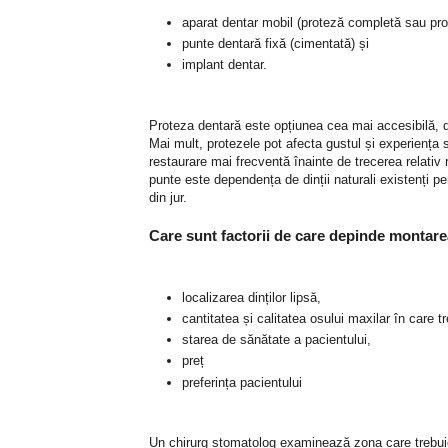
aparat dentar mobil (proteză completă sau prot
punte dentară fixă ​​(cimentată) și
implant dentar.
Proteza dentară este opțiunea cea mai accesibilă, d
Mai mult, protezele pot afecta gustul și experiența 
restaurare mai frecventă înainte de trecerea relativ 
punte este dependența de dinții naturali existenți pen
din jur.
Care sunt factorii de care depinde montare
localizarea dinților lipsă,
cantitatea și calitatea osului maxilar în care 
starea de sănătate a pacientului,
preț
preferința pacientului
Un chirurg stomatolog examinează zona care trebuie 