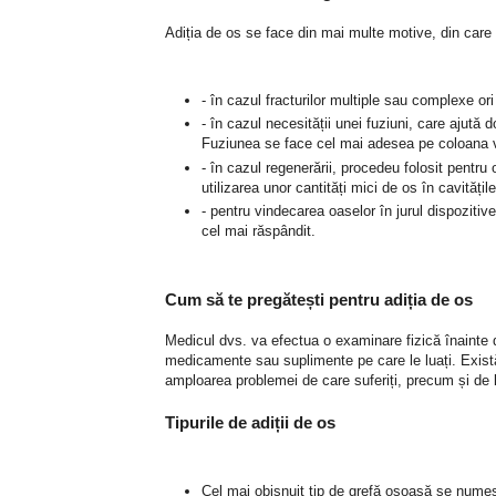
Adiția de os se face din mai multe motive, din care 
- în cazul fracturilor multiple sau complexe or
- în cazul necesității unei fuziuni, care ajută
Fuziunea se face cel mai adesea pe coloana 
- în cazul regenerării, procedeu folosit pentru
utilizarea unor cantități mici de os în cavităț
- pentru vindecarea oaselor în jurul dispozitiv
cel mai răspândit.
Cum să te pregătești pentru adiția de os
Medicul dvs. va efectua o examinare fizică înainte d
medicamente sau suplimente pe care le luați. Există 
amploarea problemei de care suferiți, precum și de lo
Tipurile de adiții de os
Cel mai obișnuit tip de grefă osoasă se numeșt