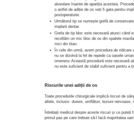
alveolare înainte de apariția acesteia. Proced
o astfel de adiție de os veți fi gata pentru im
postoperatorie.
Următorul tip se numește grefă de conservare ș
implant dentar.
Grefa de tip bloc este necesară atunci când e
recoltăm un mic bloc de os din spatele maxila
mici din titan.
În cele din urmă, avem procedura de ridicare a 
nu se dizolvă la fel de repede ca oasele umane
omenesc Această procedură este necesară atun
nu este suficient de stabil suficient pentru a ț
Riscurile unei adiții de os
Toate procedurile chirurgicale implică riscuri de sâng
altele, inclusiv: durere, umflături, leziuni nervoase,
Întrebați medicul despre aceste riscuri și ce puteți 
primul pas pe care trebuie să-l facă majoritatea oame