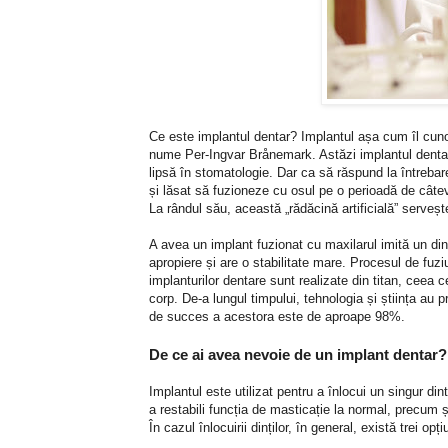
Ce este implantul dentar? Implantul așa cum îl cun
nume Per-Ingvar Brånemark. Astăzi implantul dentar e
lipsă în stomatologie. Dar ca să răspund la întreba
și lăsat să fuzioneze cu osul pe o perioadă de câtev
La rândul său, această „rădăcină artificială” serveșt
A avea un implant fuzionat cu maxilarul imită un dint
apropiere și are o stabilitate mare. Procesul de fuz
implanturilor dentare sunt realizate din titan, ceea c
corp. De-a lungul timpului, tehnologia și știința au p
de succes a acestora este de aproape 98%.
De ce ai avea nevoie de un implant dentar?
Implantul este utilizat pentru a înlocui un singur dint
a restabili funcția de masticație la normal, precum ș
În cazul înlocuirii dinților, în general, există trei opți