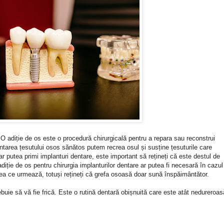
 adiție de os este o procedură chirurgicală pentru a repara sau reconstrui
antarea țesutului osos sănătos putem recrea osul și susține țesuturile care
r putea primi implanturi dentare, este important să rețineți că este destul de
diție de os pentru chirurgia implanturilor dentare ar putea fi necesară în cazul
 ce urmează, totuși rețineți că grefa osoasă doar sună înspăimântător.
ebuie să vă fie frică. Este o rutină dentară obișnuită care este atât nedureroas