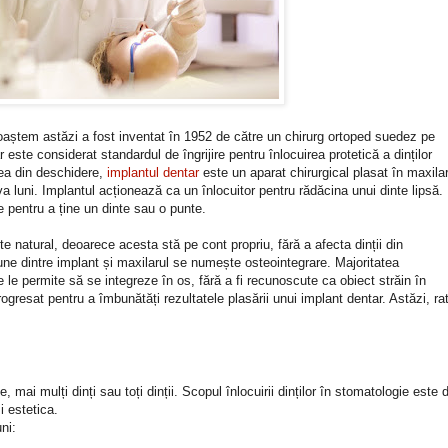
oaștem astăzi a fost inventat în 1952 de către un chirurg ortoped suedez pe
ste considerat standardul de îngrijire pentru înlocuirea protetică a dinților
rea din deschidere,
implantul dentar
este un aparat chirurgical plasat în maxila
a luni. Implantul acționează ca un înlocuitor pentru rădăcina unui dinte lipsă.
e pentru a ține un dinte sau o punte.
e natural, deoarece acesta stă pe cont propriu, fără a afecta dinții din
iune dintre implant și maxilarul se numește osteointegrare. Majoritatea
e le permite să se integreze în os, fără a fi recunoscute ca obiect străin în
rogresat pentru a îmbunătăți rezultatele plasării unui implant dentar. Astăzi, ra
e, mai mulți dinți sau toți dinții. Scopul înlocuirii dinților în stomatologie este 
i estetica.
uni: