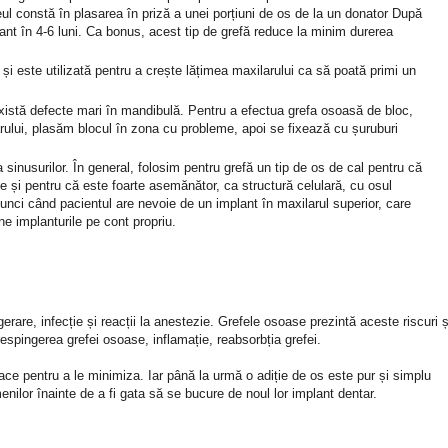
eul constă în plasarea în priză a unei porțiuni de os de la un donator După
plant în 4-6 luni. Ca bonus, acest tip de grefă reduce la minim durerea
i este utilizată pentru a crește lățimea maxilarului ca să poată primi un
xistă defecte mari în mandibulă. Pentru a efectua grefa osoasă de bloc,
rului, plasăm blocul în zona cu probleme, apoi se fixează cu șuruburi
sinusurilor. În general, folosim pentru grefă un tip de os de cal pentru că
 și pentru că este foarte asemănător, ca structură celulară, cu osul
ci când pacientul are nevoie de un implant în maxilarul superior, care
ine implanturile pe cont propriu.
erare, infecție și reacții la anestezie. Grefele osoase prezintă aceste riscuri ș
 respingerea grefei osoase, inflamație, reabsorbția grefei.
face pentru a le minimiza. Iar până la urmă o adiție de os este pur și simplu
nilor înainte de a fi gata să se bucure de noul lor implant dentar.