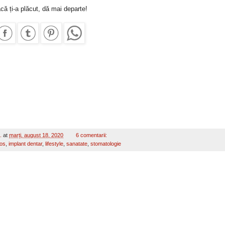
că ți-a plăcut, dă mai departe!
.
at
marți, august 18, 2020
6 comentarii:
 os
,
implant dentar
,
lifestyle
,
sanatate
,
stomatologie