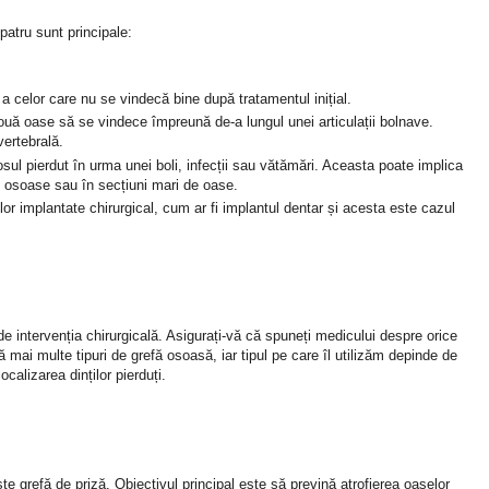
patru sunt principale:
i a celor care nu se vindecă bine după tratamentul inițial.
 două oase să se vindece împreună de-a lungul unei articulații bolnave.
vertebrală.
 osul pierdut în urma unei boli, infecții sau vătămări. Aceasta poate implica
ile osoase sau în secțiuni mari de oase.
elor implantate chirurgical, cum ar fi implantul dentar și acesta este cazul
e intervenția chirurgicală. Asigurați-vă că spuneți medicului despre orice
mai multe tipuri de grefă osoasă, iar tipul pe care îl utilizăm depinde de
calizarea dinților pierduți.
e grefă de priză. Obiectivul principal este să prevină atrofierea oaselor