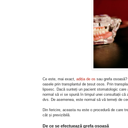
Ce este, mai exact,
adiția de os
sau grefa osoasă? O
oasele prin transplantul de țesut osos. Prin transpl
lipsesc. Dacă sunteți un pacient stomatologic care a
normal să vi se spună în timpul unei consultații că a
dvs. De asemenea, este normal să vă temeți de ceea
Din fericire, aceasta nu este o procedură de care tr
cât și previzibilă.
De ce se efectuează grefa osoasă