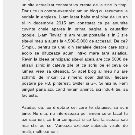
un site actualizat constant va creste de la sine in timp.
Dar uite un contra-exemplu: am un blog cu rezumate la
seriale in engleza. L-am lasat balta mai bine de un an
si in decembrie 2015 am constatat ca pe anumite
cuvinte cheie aparea in prima pagina a cautarilor
google. L-am "inviat" si am reluat postarile si in 2 zile
site-ul meu a ajuns la 4.500-5.000 de accesari. De ce?
Simplu, pentru ca unul din serialele despre care scriu
acolo se difuzeaza acum intr-o mare tara asiatica.
Revin la ideea principala: site-ul acela are cca 5000 de
afisari zilnic in cateva zile pt ca scriu pe el ceva ce
lumea vrea sa citeasca. Si acel blog al meu nu are
schimb de linkuri cu nimeni; doar distribui fiecare
postare pe FB, pinterest, twitter si G+. Si nici nu l-am
pinguit pana azi, cand mi-am amintit, scriindu-ti tie, sa
fac asta.
Asadar, da, au dreptate cei care te sfatuiesc sa scrii
bine. Nu uita, nu intereseaza pe nimeni ce-ai facut tu
azi sau ieri, ce ti-ai cumparat si ce faci la scoala sau
mai stiu eu ce. Vaneaza exclusiv subiecte vizate de
multi, multi oameni.