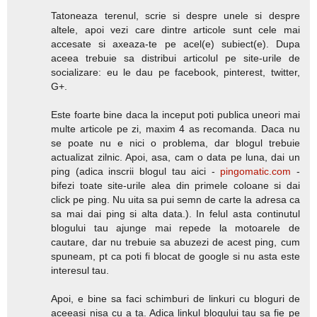
Tatoneaza terenul, scrie si despre unele si despre
altele, apoi vezi care dintre articole sunt cele mai
accesate si axeaza-te pe acel(e) subiect(e). Dupa
aceea trebuie sa distribui articolul pe site-urile de
socializare: eu le dau pe facebook, pinterest, twitter,
G+.
Este foarte bine daca la inceput poti publica uneori mai
multe articole pe zi, maxim 4 as recomanda. Daca nu
se poate nu e nici o problema, dar blogul trebuie
actualizat zilnic. Apoi, asa, cam o data pe luna, dai un
ping (adica inscrii blogul tau aici -
pingomatic.com
-
bifezi toate site-urile alea din primele coloane si dai
click pe ping. Nu uita sa pui semn de carte la adresa ca
sa mai dai ping si alta data.). In felul asta continutul
blogului tau ajunge mai repede la motoarele de
cautare, dar nu trebuie sa abuzezi de acest ping, cum
spuneam, pt ca poti fi blocat de google si nu asta este
interesul tau.
Apoi, e bine sa faci schimburi de linkuri cu bloguri de
aceeasi nisa cu a ta. Adica linkul blogului tau sa fie pe