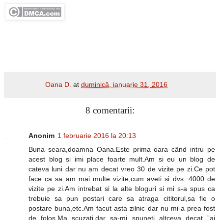
Oana D.
at
duminică, ianuarie 31, 2016
8 comentarii:
Anonim
1 februarie 2016 la 20:13
Buna seara,doamna Oana.Este prima oara când intru pe
acest blog si imi place foarte mult.Am si eu un blog de
cateva luni dar nu am decat vreo 30 de vizite pe zi.Ce pot
face ca sa am mai multe vizite,cum aveti si dvs. 4000 de
vizite pe zi.Am intrebat si la alte bloguri si mi s-a spus ca
trebuie sa pun postari care sa atraga cititorul,sa fie o
postare buna,etc.Am facut asta zilnic dar nu mi-a prea fost
de folos.Ma scuzati,dar sa-mi spuneti altceva decat ”ai