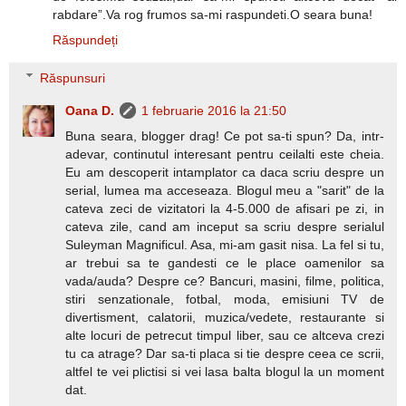
rabdare”.Va rog frumos sa-mi raspundeti.O seara buna!
Răspundeți
Răspunsuri
Oana D.
1 februarie 2016 la 21:50
Buna seara, blogger drag! Ce pot sa-ti spun? Da, intr-
adevar, continutul interesant pentru ceilalti este cheia.
Eu am descoperit intamplator ca daca scriu despre un
serial, lumea ma acceseaza. Blogul meu a "sarit" de la
cateva zeci de vizitatori la 4-5.000 de afisari pe zi, in
cateva zile, cand am inceput sa scriu despre serialul
Suleyman Magnificul. Asa, mi-am gasit nisa. La fel si tu,
ar trebui sa te gandesti ce le place oamenilor sa
vada/auda? Despre ce? Bancuri, masini, filme, politica,
stiri senzationale, fotbal, moda, emisiuni TV de
divertisment, calatorii, muzica/vedete, restaurante si
alte locuri de petrecut timpul liber, sau ce altceva crezi
tu ca atrage? Dar sa-ti placa si tie despre ceea ce scrii,
altfel te vei plictisi si vei lasa balta blogul la un moment
dat.