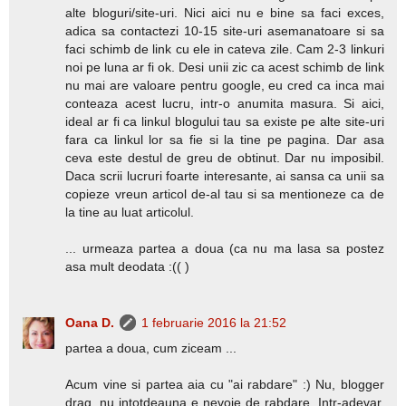
alte bloguri/site-uri. Nici aici nu e bine sa faci exces,
adica sa contactezi 10-15 site-uri asemanatoare si sa
faci schimb de link cu ele in cateva zile. Cam 2-3 linkuri
noi pe luna ar fi ok. Desi unii zic ca acest schimb de link
nu mai are valoare pentru google, eu cred ca inca mai
conteaza acest lucru, intr-o anumita masura. Si aici,
ideal ar fi ca linkul blogului tau sa existe pe alte site-uri
fara ca linkul lor sa fie si la tine pe pagina. Dar asa
ceva este destul de greu de obtinut. Dar nu imposibil.
Daca scrii lucruri foarte interesante, ai sansa ca unii sa
copieze vreun articol de-al tau si sa mentioneze ca de
la tine au luat articolul.
... urmeaza partea a doua (ca nu ma lasa sa postez
asa mult deodata :(( )
Oana D.
1 februarie 2016 la 21:52
partea a doua, cum ziceam ...
Acum vine si partea aia cu "ai rabdare" :) Nu, blogger
drag, nu intotdeauna e nevoie de rabdare. Intr-adevar,