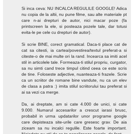
Si inca ceva: NU INCALCA REGULILE GOOGLE! Adica
nu copia de la altii, nu pune filme, sau alte materiale pt
care n-ai drepturi de autor, nici macar poze (fa
printscreen la ele, si posteaza pozele tale, dar totusi
evita-le pe cele cu drepturi de autor).
Si scrie BINE, corect gramatical. Daca-ti place cat de
cat sa citesti, ia cartea/povestirea/textul preferat-a si
citeste-o de mai multe ori la rand. Incearca sa imiti acel
stil in articolele tale. Formeaza-ti stilul propriu, curgator,
sa nu simti cand trece timpul citind ceea ce este scris
de tine. Foloseste adjective, nuanteaza-ti frazele. Scrie
ca un scriitor de romane bine vandute, nu ca un elev
de clasa a patra :) imita stilul scriitorului tau preferat si
ai sa vezi ca merge.
Da, ai dreptate, am si cate 4.000 de unici, si cate
9.000. Numarul accesarilor a crescut iarasi brusc,
probabil in urma updatarilor unor programe google
care depisteaza site-urile care gresesc grav. De aia
ziceam sa nu incalci regulile. Este foarte important.
Niciodata nu stii de ce te penalizeaza google, de fapt.