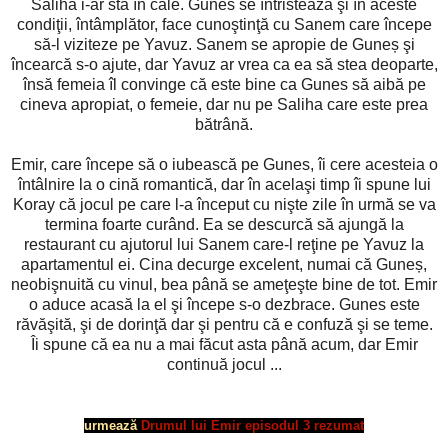
Saliha i-ar sta în cale. Gunes se întristează şi în aceste
condiţii, întâmplător, face cunoştinţă cu Sanem care începe
să-l viziteze pe Yavuz. Sanem se apropie de Guneș şi
încearcă s-o ajute, dar Yavuz ar vrea ca ea să stea deoparte,
însă femeia îl convinge că este bine ca Gunes să aibă pe
cineva apropiat, o femeie, dar nu pe Saliha care este prea
bătrână.
Emir, care începe să o iubească pe Gunes, îi cere acesteia o
întâlnire la o cină romantică, dar în acelaşi timp îi spune lui
Koray că jocul pe care l-a început cu nişte zile în urmă se va
termina foarte curând. Ea se descurcă să ajungă la
restaurant cu ajutorul lui Sanem care-l reţine pe Yavuz la
apartamentul ei. Cina decurge excelent, numai că Guneș,
neobişnuită cu vinul, bea până se ameţeşte bine de tot. Emir
o aduce acasă la el şi începe s-o dezbrace. Gunes este
răvăşită, şi de dorinţă dar şi pentru că e confuză şi se teme.
Îi spune că ea nu a mai făcut asta până acum, dar Emir
continuă jocul ...
urmează
Drumul lui Emir episodul 3 rezumat