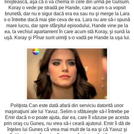
liniştească, aşa că o va chema în cele din urmă pe Gulsum.
Koray o vede pe stradă pe Hande, care acum s-a vopsit
brunetă, dar nu e sigur dacă era ea sau nu şi merge la Lara
s-o întrebe dacă mai ştie ceva de ea. Lara nu are să-i spună
mare lucru, dar spre sfârşitul episodului, Hande vine pe la
ea, la vechiul apartament în care acum stă Koray, şi sună la
uşă. Koray şi Pînar sunt uimiţi s-o vadă pe Hande la uşa lui.
Poliţista Can este dată afară din serviciu datorită unor
maşinaţiuni ale lui Yavuz. Selim o sfătuieşte să-l întrebe pe
Emir dacă n-o poate ajuta, dar ea, care îl văzuse pe acesta
prin oraş cu Guneș, nu vrea să-i ceară ajutorul. Emir îi dă de
înţeles lui Guneș că vrea mai mult de la ea şi că Yavuz şi