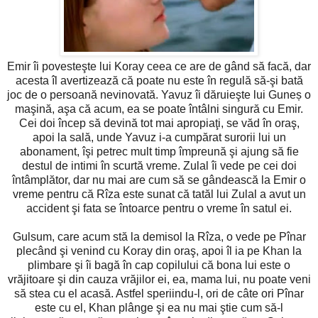
Emir îi povesteşte lui Koray ceea ce are de gând să facă, dar
acesta îl avertizează că poate nu este în regulă să-şi bată
joc de o persoană nevinovată. Yavuz îi dăruieşte lui Guneș o
maşină, aşa că acum, ea se poate întâlni singură cu Emir.
Cei doi încep să devină tot mai apropiaţi, se văd în oraş,
apoi la sală, unde Yavuz i-a cumpărat surorii lui un
abonament, îşi petrec mult timp împreună şi ajung să fie
destul de intimi în scurtă vreme. Zulal îi vede pe cei doi
întâmplător, dar nu mai are cum să se gândească la Emir o
vreme pentru că Rîza este sunat că tatăl lui Zulal a avut un
accident şi fata se întoarce pentru o vreme în satul ei.
Gulsum, care acum stă la demisol la Rîza, o vede pe Pînar
plecând şi venind cu Koray din oraş, apoi îl ia pe Khan la
plimbare şi îi bagă în cap copilului că bona lui este o
vrăjitoare şi din cauza vrăjilor ei, ea, mama lui, nu poate veni
să stea cu el acasă. Astfel speriindu-l, ori de câte ori Pînar
este cu el, Khan plânge şi ea nu mai ştie cum să-l