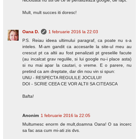
Mult, mult succes iti doresc!
Oana D.
1 februarie 2016 la 22:03
P.S. Reiau ideea ultimului paragraf, ca poate nu s-a
inteles. M-am gandit ca accesarile la site-ul meu au
crescut pt ca altii au fost penalizati pt greselile facute
(au incalcat grav regulile, si lui google nu-i place asta)
si nu mai apar la cautari, o vreme. E o parere, nu
pretind ca am dreptate, dar din nou vin si spun:
UNU - RESPECTA REGULILE JOCULUI!
DOI - SCRIE CEEA CE VOR ALTII SA CITEASCA
Bafta!
Anonim
1 februarie 2016 la 22:05
Multumesc enorm de mult,doamna Oana! O sa incerc
sa fac asa cum mi-ati zis dvs.