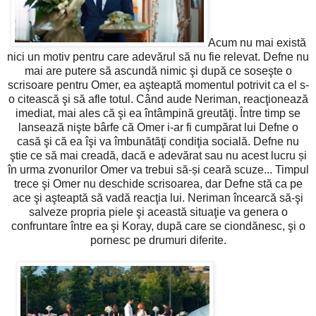
Acum nu mai există
nici un motiv pentru care adevărul să nu fie relevat. Defne nu
mai are putere să ascundă nimic şi după ce soseşte o
scrisoare pentru Omer, ea aşteaptă momentul potrivit ca el s-
o citească şi să afle totul. Când aude Neriman, reacţionează
imediat, mai ales că şi ea întâmpină greutăţi. Între timp se
lansează nişte bârfe că Omer i-ar fi cumpărat lui Defne o
casă şi că ea îşi va îmbunătăţi condiţia socială. Defne nu
ştie ce să mai creadă, dacă e adevărat sau nu acest lucru și
în urma zvonurilor Omer va trebui să-și ceară scuze... Timpul
trece şi Omer nu deschide scrisoarea, dar Defne stă ca pe
ace şi aşteaptă să vadă reacţia lui. Neriman încearcă să-şi
salveze propria piele şi această situaţie va genera o
confruntare între ea şi Koray, după care se ciondănesc, şi o
pornesc pe drumuri diferite.