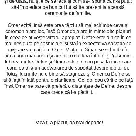
şi derutată, nu ştie ce să facă şi cum să-i spună că n-a putut
să-l împiedice pe bunicul lui să fie prezent la această
ceremonie de familie.
Omer ezită, însă este prea târziu să mai schimbe ceva şi
ceremonia are loc, însă Omer deja are în minte alte planuri
în ceea ce priveşte viitorul apropiat. Defne este din ce în ce
mai nesigură pe căsnicia ei şi stă în expectativă să vadă ce
mişcare va mai face Omer. Viaţa lui Sinan se schimbă în
urma unei mărturisiri şi are loc o cotitură între el şi Yasemin.
Iubirea dintre Defne şi Omer este din nou pusă la încercare
când ea află un adevăr greu de suportat despre iubitul ei.
Totuşi lucrurile nu e bine să stagneze şi Omer cu Defne se
află faţă în faţă pentru o clarificare. Cei doi dau cărţile pe faţă
însă Omer se pare că preferă o distanţare de Defne, despre
care crede că l-a păcălit...
Dacă ți-a plăcut, dă mai departe!