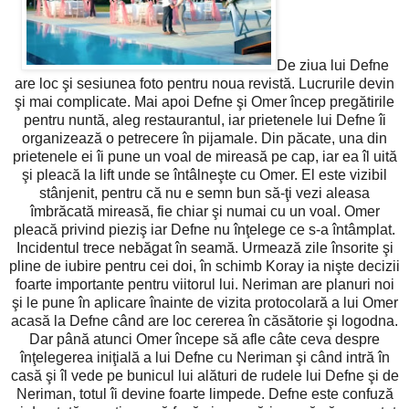
De ziua lui Defne
are loc şi sesiunea foto pentru noua revistă. Lucrurile devin
şi mai complicate. Mai apoi Defne şi Omer încep pregătirile
pentru nuntă, aleg restaurantul, iar prietenele lui Defne îi
organizează o petrecere în pijamale. Din păcate, una din
prietenele ei îi pune un voal de mireasă pe cap, iar ea îl uită
şi pleacă la lift unde se întâlneşte cu Omer. El este vizibil
stânjenit, pentru că nu e semn bun să-ţi vezi aleasa
îmbrăcată mireasă, fie chiar şi numai cu un voal. Omer
pleacă privind pieziş iar Defne nu înţelege ce s-a întâmplat.
Incidentul trece nebăgat în seamă. Urmează zile însorite şi
pline de iubire pentru cei doi, în schimb Koray ia nişte decizii
foarte importante pentru viitorul lui. Neriman are planuri noi
şi le pune în aplicare înainte de vizita protocolară a lui Omer
acasă la Defne când are loc cererea în căsătorie şi logodna.
Dar până atunci Omer începe să afle câte ceva despre
înţelegerea iniţială a lui Defne cu Neriman şi când intră în
casă şi îl vede pe bunicul lui alături de rudele lui Defne şi de
Neriman, totul îi devine foarte limpede. Defne este confuză