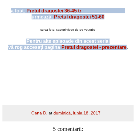
a fost:
Pretul dragostei 36-45 tr
urmează:
Pretul dragostei 51-60
sursa foto: capturi video de pe youtube
Pentru alte episoade din acest serial
vă rog accesați pagina
Pretul dragostei - prezentare
.
Oana D.
at
duminică, iunie 18, 2017
5 comentarii: