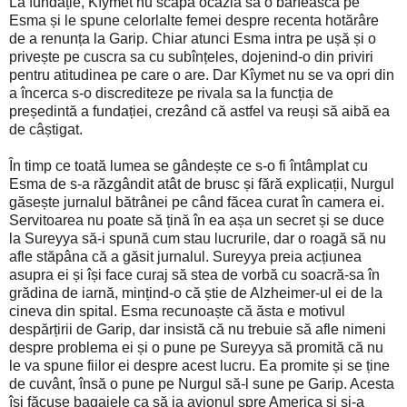
La fundație, Kîymet nu scapă ocazia să o bârfească pe
Esma și le spune celorlalte femei despre recenta hotărâre
de a renunța la Garip. Chiar atunci Esma intra pe ușă și o
privește pe cuscra sa cu subînțeles, dojenind-o din priviri
pentru atitudinea pe care o are. Dar Kîymet nu se va opri din
a încerca s-o discrediteze pe rivala sa la funcția de
președintă a fundației, crezând că astfel va reuși să aibă ea
de câștigat.
În timp ce toată lumea se gândește ce s-o fi întâmplat cu
Esma de s-a răzgândit atât de brusc și fără explicații, Nurgul
găsește jurnalul bătrânei pe când făcea curat în camera ei.
Servitoarea nu poate să țină în ea așa un secret și se duce
la Sureyya să-i spună cum stau lucrurile, dar o roagă să nu
afle stăpâna că a găsit jurnalul. Sureyya preia acțiunea
asupra ei și își face curaj să stea de vorbă cu soacră-sa în
grădina de iarnă, mințind-o că știe de Alzheimer-ul ei de la
cineva din spital. Esma recunoaște că ăsta e motivul
despărțirii de Garip, dar insistă că nu trebuie să afle nimeni
despre problema ei și o pune pe Sureyya să promită că nu
le va spune fiilor ei despre acest lucru. Ea promite și se ține
de cuvânt, însă o pune pe Nurgul să-l sune pe Garip. Acesta
își făcuse bagajele ca să ia avionul spre America și și-a