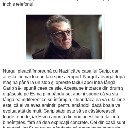
închis telefonul.
Nurgul pleacă împreună cu Nazif către casa lui Garip, dar
acesta tocmai lua un taxi spre aeroport. Nurgul aleargă după
mașină până la un stop și oprește taxiul apoi intră lângă
Garip să-i spună ceea ce știe. Acesta se întoarce din drum și
o găsește pe Esma plimbându-se, apoi îi spune că va sta
lângă ea indiferent ce se întâmplă, chiar dacă ea va uita cine
este, că el va avea amintiri pentru amândoi, dacă boala va
evolua atât de mult. Garip stabilește să se căsătorească
foarte repede, iar Esma anunță din nou acest lucru la cină,
bineînțeles, fără să dea explicații concrete. Cei din casă sunt