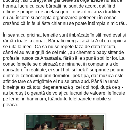
bucuroși, iar Sureyya se gândește să organizeze nunta de
henna, lucru cu care bărbații nu sunt de acord, dat fiind
ultimele peripeții de același gen. Totuși din cauza tradiției,
nu au încotro și acceptă organizarea petrecerii în conac,
crezând că în felul ăsta chiar nu se poate întâmpla nimic rău.
În seara cu pricina, femeile sunt îmbrăcate în stil medieval și
rămân toate la conac. Bărbații merg acasă la Akif cu copiii și
se uită la meci. Ca să nu se repete faza de data trecută,
când ei au avut grijă de cei mici, au chemat o baby sitter de
profesie, rusoaica Anastasia, fără să le spună soțiilor lor. La
conac femeile se distrează de minune, în compania a doi
dansatori. În realitate, ei sunt hoți și Ipek îl surprinde pe unul
dintre ei cotrobăind prin dormitor. Ipek țipă, dar muzica este
atât de tare că strigătele ei nu se prea aud. Până la urmă
bineînțeles că totul degenerează și cei doi hoți, după ce și-
au burdușit o geantă de voiaj cu lucruri de valoare, le încuie
pe femei în hammam, luându-le telefoanele mobile și
pleacă.