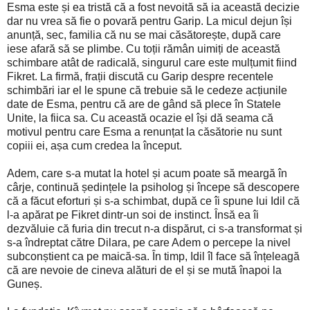
Esma este și ea tristă că a fost nevoită să ia această decizie
dar nu vrea să fie o povară pentru Garip. La micul dejun își
anunță, sec, familia că nu se mai căsătorește, după care
iese afară să se plimbe. Cu toții rămân uimiți de această
schimbare atât de radicală, singurul care este mulțumit fiind
Fikret. La firmă, frații discută cu Garip despre recentele
schimbări iar el le spune că trebuie să le cedeze acțiunile
date de Esma, pentru că are de gând să plece în Statele
Unite, la fiica sa. Cu această ocazie el își dă seama că
motivul pentru care Esma a renunțat la căsătorie nu sunt
copiii ei, așa cum credea la început.
Adem, care s-a mutat la hotel și acum poate să meargă în
cârje, continuă ședințele la psiholog și începe să descopere
că a făcut eforturi și s-a schimbat, după ce îi spune lui Idil că
l-a apărat pe Fikret dintr-un soi de instinct. Însă ea îi
dezvăluie că furia din trecut n-a dispărut, ci s-a transformat și
s-a îndreptat către Dilara, pe care Adem o percepe la nivel
subconștient ca pe maică-sa. În timp, Idil îl face să înțeleagă
că are nevoie de cineva alături de el și se mută înapoi la
Guneș.