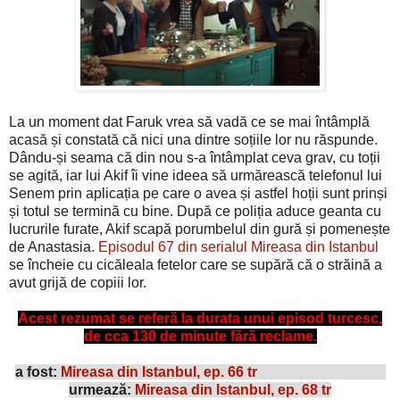
La un moment dat Faruk vrea să vadă ce se mai întâmplă
acasă și constată că nici una dintre soțiile lor nu răspunde.
Dându-și seama că din nou s-a întâmplat ceva grav, cu toții
se agită, iar lui Akif îi vine ideea să urmărească telefonul lui
Senem prin aplicația pe care o avea și astfel hoții sunt prinși
și totul se termină cu bine. După ce poliția aduce geanta cu
lucrurile furate, Akif scapă porumbelul din gură și pomenește
de Anastasia.
Episodul 67 din serialul Mireasa din Istanbul
se încheie cu cicăleala fetelor care se supără că o străină a
avut grijă de copiii lor.
Acest rezumat se referă la durata unui episod turcesc,
de cca 130 de minute fără reclame.
a fost:
Mireasa din Istanbul, ep. 66 tr
urmează:
Mireasa din Istanbul, ep. 68 tr