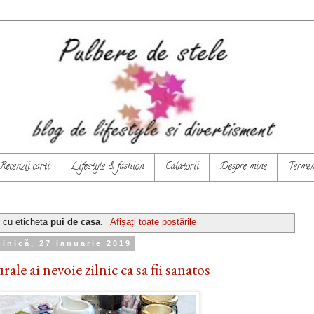
Recenzii carti
Lifestyle & fashion
Calatorii
Despre mine
Termeni
e cu eticheta
pui de casa
.
Afișați toate postările
inică, 27 ianuarie 2019
ale ai nevoie zilnic ca sa fii sanatos