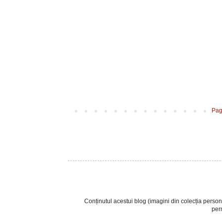
Pag
Conținutul acestui blog (imagini din colecția personala
perm