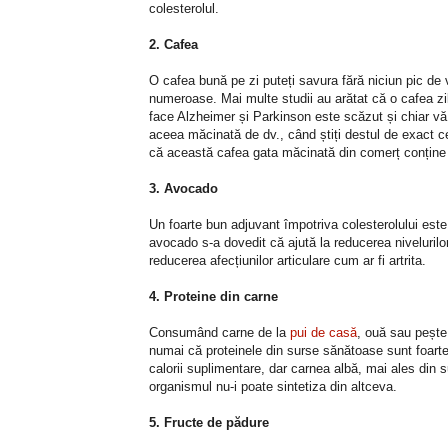
colesterolul.
2. Cafea
O cafea bună pe zi puteți savura fără niciun pic de 
numeroase. Mai multe studii au arătat că o cafea zil
face Alzheimer și Parkinson este scăzut și chiar v
aceea măcinată de dv., când știți destul de exact ce
că această cafea gata măcinată din comerț conține t
3. Avocado
Un foarte bun adjuvant împotriva colesterolului este
avocado s-a dovedit că ajută la reducerea nivelurilor
reducerea afecțiunilor articulare cum ar fi artrita.
4. Proteine din carne
Consumând carne de la
pui de casă
, ouă sau pește
numai că proteinele din surse sănătoase sunt foar
calorii suplimentare, dar carnea albă, mai ales din 
organismul nu-i poate sintetiza din altceva.
5. Fructe de pădure