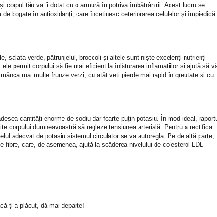
și corpul tău va fi dotat cu o armură împotriva îmbătrânirii. Acest lucru se
 de bogate în antioxidanți, care încetinesc deteriorarea celulelor și împiedică
 salata verde, pătrunjelul, broccoli și altele sunt niște excelenți nutrienți
le permit corpului să fie mai eficient la înlăturarea inflamațiilor și ajută să v
i mânca mai multe frunze verzi, cu atât veți pierde mai rapid în greutate și cu
desea cantități enorme de sodiu dar foarte puțin potasiu. În mod ideal, raport
mite corpului dumneavoastră să regleze tensiunea arterială. Pentru a rectifica
elul adecvat de potasiu sistemul circulator se va autoregla. Pe de altă parte,
de fibre, care, de asemenea, ajută la scăderea nivelului de colesterol LDL
că ți-a plăcut, dă mai departe!