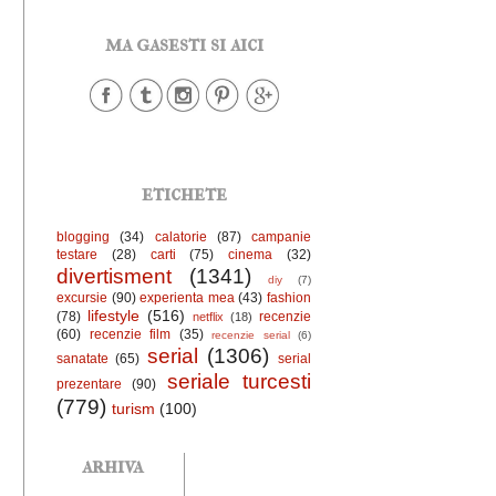
ma gasesti si aici
etichete
blogging
(34)
calatorie
(87)
campanie
testare
(28)
carti
(75)
cinema
(32)
divertisment
(1341)
diy
(7)
excursie
(90)
experienta mea
(43)
fashion
lifestyle
(516)
(78)
recenzie
netflix
(18)
(60)
recenzie film
(35)
recenzie serial
(6)
serial
(1306)
sanatate
(65)
serial
seriale turcesti
prezentare
(90)
(779)
turism
(100)
arhiva