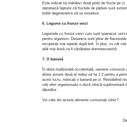
Este indicat să mănânci două porții de fructe pe zi, 
datorează faptului că fructele de pădure sunt extrem
bolile degenerative să se instaleze.
6. Legume cu frunze verzi
Legumele cu frunze verzi cum sunt spanacul, urzicile,
pentru organism. Deoarece sunt pline de flavonoide, e
recuperați mai repede după boli. În plus, cu cât veț
atât mai bună va fi sănătatea dumneavoastră.
7. O banană
În dieta tradițională occidentală, oamenii consumă a
dintre aceste două ar trebui să fie 1:2 pentru a per
acest lucru, mâncați o banană pe zi. Restabilind niv
veți oferi organismului o doză zilnică suplimentară 
dăunător.
Voi câte din aceste alimente consumați zilnic?
Da