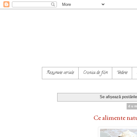
Rezumate seriale
Cronica de film
Vedete
Se afișează postăril
dum
Ce alimente natur