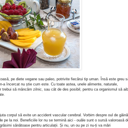
asă, pe diete vegane sau paleo, potrivite fiecărui tip uman. Însă este greu s
n-a încercat nu știe cum este. Cu toate astea, unele alimente, naturale,
ar trebui să mâncăm zilnic, sau cât de des posibil, pentru ca organismul să ai
ate.
juta corpul să evite un accident vascular cerebral. Vorbim despre oul de găină
de pe la noi. Beneficiile lor ​​nu se termină aici - ouăle sunt o sursă valoroasă d
grăsimi sănătoase pentru articulații. Și nu, un ou pe zi nu-ți va mări