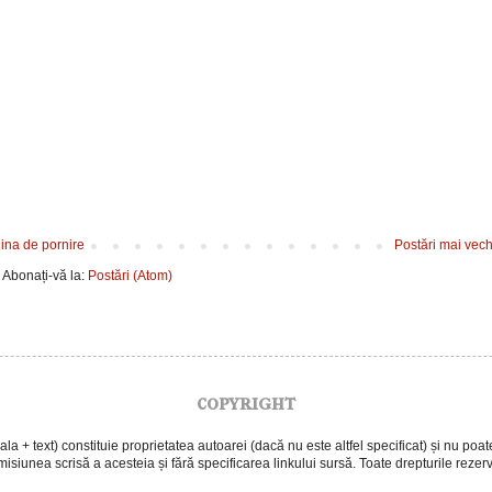
ina de pornire
Postări mai vech
Abonați-vă la:
Postări (Atom)
copyright
 + text) constituie proprietatea autoarei (dacă nu este altfel specificat) și nu poate f
isiunea scrisă a acesteia și fără specificarea linkului sursă. Toate drepturile rezer