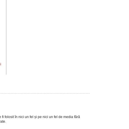
i
i folosit în nici un fel și pe nici un fel de media fără
vate.