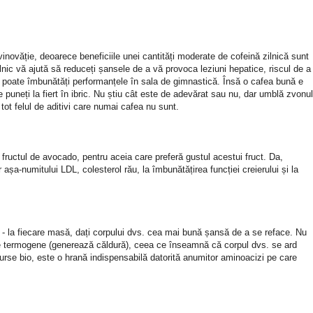
vinovăție, deoarece beneficiile unei cantități moderate de cofeină zilnică sunt
nic vă ajută să reduceți șansele de a vă provoca leziuni hepatice, riscul de a
ă poate îmbunătăți performanțele în sala de gimnastică. Însă o cafea bună e
 puneți la fiert în ibric. Nu știu cât este de adevărat sau nu, dar umblă zvonul
ot felul de aditivi care numai cafea nu sunt.
 fructul de avocado, pentru aceia care preferă gustul acestui fruct. Da,
 așa-numitului LDL, colesterol rău, la îmbunătățirea funcției creierului și la
 - la fiecare masă, dați corpului dvs. cea mai bună șansă de a se reface. Nu
te termogene (generează căldură), ceea ce înseamnă că corpul dvs. se ard
surse bio, este o hrană indispensabilă datorită anumitor aminoacizi pe care