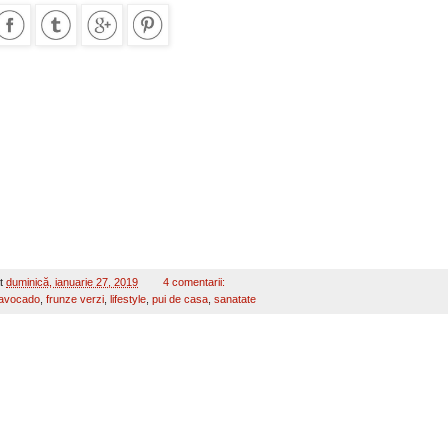
t
duminică, ianuarie 27, 2019
4 comentarii:
avocado
,
frunze verzi
,
lifestyle
,
pui de casa
,
sanatate