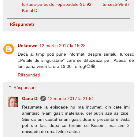
furtuna-pe-bosfor-episoadele-91-92 turcesti-96-97
Kanal D
Răspundeți
Unknown
12 martie 2017 la 15:28
Daca ai timp poti pune informati despre serialul turcesc
,,Petale de singurătate" care se difuzează pe ,,Acasa" de
luni pana vineri la ora 19:00.Te rog!😊😃
Răspundeți
Răspunsuri
Oana D.
12 martie 2017 la 21:54
Rezumate la episoade nu ma incumet, din cate imi
amintesc n-am gasit materiale, cel putin asa as zice.
Stiu ca am cautat si am gasit doar o prezentare. Asta
pot s-o fac, dupa ce termin cu Kosem, mai am 2
episoade de urcat zilele astea.