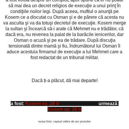
să mai dea un decret religios de execuţie a unui prinţ în
condiţiile noilor legi. După aceea, muftiul o anunţă pe
Kosem ce a discutat cu Osman şi e de părere că acesta nu
va asculta şi va da totuşi decretul de execuţie. Kosem merge
la sultan şi încearcă să-i arate că Mehmet nu e trădător, că
dacă era, nu revenea la palat de la barăcile ienicerilor, dar
Osman o acuză şi pe ea de trădare. După discuţia
tensionată dintre mamă şi fiu, îndrumătorul lui Osman îi
aduce acestuia firmamul de execuţie a lui Mehmet care a
fost redactat de un tribunal militar.
Dacă ți-a plăcut, dă mai departe!
a fost:
Kosem ep. 26 tr
urmează:
Kosem ep. 28 tr
sursa foto: capturi video de pe youtube