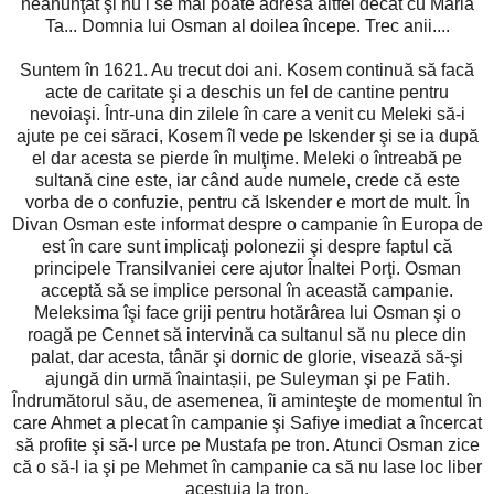
neanunţat şi nu i se mai poate adresa altfel decât cu Măria
Ta... Domnia lui Osman al doilea începe. Trec anii....
Suntem în 1621. Au trecut doi ani. Kosem continuă să facă
acte de caritate şi a deschis un fel de cantine pentru
nevoiaşi. Într-una din zilele în care a venit cu Meleki să-i
ajute pe cei săraci, Kosem îl vede pe Iskender şi se ia după
el dar acesta se pierde în mulţime. Meleki o întreabă pe
sultană cine este, iar când aude numele, crede că este
vorba de o confuzie, pentru că Iskender e mort de mult. În
Divan Osman este informat despre o campanie în Europa de
est în care sunt implicaţi polonezii şi despre faptul că
principele Transilvaniei cere ajutor Înaltei Porţi. Osman
acceptă să se implice personal în această campanie.
Meleksima îşi face griji pentru hotărârea lui Osman şi o
roagă pe Cennet să intervină ca sultanul să nu plece din
palat, dar acesta, tânăr şi dornic de glorie, visează să-şi
ajungă din urmă înaintașii, pe Suleyman şi pe Fatih.
Îndrumătorul său, de asemenea, îi aminteşte de momentul în
care Ahmet a plecat în campanie şi Safiye imediat a încercat
să profite şi să-l urce pe Mustafa pe tron. Atunci Osman zice
că o să-l ia şi pe Mehmet în campanie ca să nu lase loc liber
acestuia la tron.