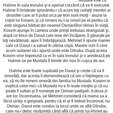
Mustafa este cu
Halime în sala tronului şi e speriat crezând că va fi executat.
Halime îl liniștește spunându-i că acum toţi ceilalţi membri ai
dinastiei care ar fi putut urca pe tron sunt morţi - aluzie la
copiii lui Kosem, şi că nimeni nu l-ar omorî pe el pentru că
este singurul bărbat din neamul Osmanlîilor rămas în viaţă.
Kosem ajunge în camera unde prinţii trebuiau strangulati şi,
după ce trece de Davut care iese din încăpere, îi găseşte pe
toţi nevătămați, apoi îi îmbrăţişează. Mehmet îi spune mamei
sale că Davut i-a salvat în ultima clipă. Marele vizir îi cere
acum sultanei să-i spună unde este Dilruba. După aceea
Kosem vine împreună cu ei în sala tronului şi o arestează pe
Halime iar pe Mustafa îl trimite din nou în cuşca de aur.
Halime este foarte supărată pe Davut şi crede că va fi
omorâtă, dar acesta îi demonstrează că are o înţelegere cu
ea, să nu fie nimeni omorât din familia lui Mustafa. Kosem le
explică celor mici că Mustafa nu e în toate minţile şi că nu
poate fi sultan şi îl numeşte pe Osman padişah. A doua zi
are loc încoronarea, iar Mehmet consideră că mama sa a
făcut iarăşi o greşeală, pentru că el ar fi trebuit încoronat, nu
Osman. Davut este condus la locul unde se află Dilruba,
care nu-i deloc mulţumită când află că prinţii lui Ahmet au