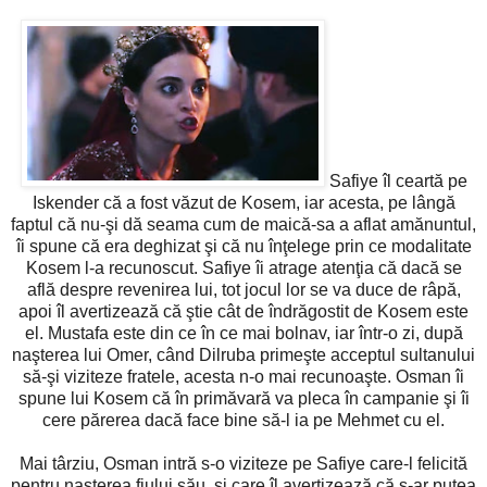
Safiye îl ceartă pe
Iskender că a fost văzut de Kosem, iar acesta, pe lângă
faptul că nu-şi dă seama cum de maică-sa a aflat amănuntul,
îi spune că era deghizat şi că nu înţelege prin ce modalitate
Kosem l-a recunoscut. Safiye îi atrage atenţia că dacă se
află despre revenirea lui, tot jocul lor se va duce de râpă,
apoi îl avertizează că ştie cât de îndrăgostit de Kosem este
el. Mustafa este din ce în ce mai bolnav, iar într-o zi, după
naşterea lui Omer, când Dilruba primeşte acceptul sultanului
să-şi viziteze fratele, acesta n-o mai recunoaşte. Osman îi
spune lui Kosem că în primăvară va pleca în campanie şi îi
cere părerea dacă face bine să-l ia pe Mehmet cu el.
Mai târziu, Osman intră s-o viziteze pe Safiye care-l felicită
pentru naşterea fiului său, şi care îl avertizează că s-ar putea