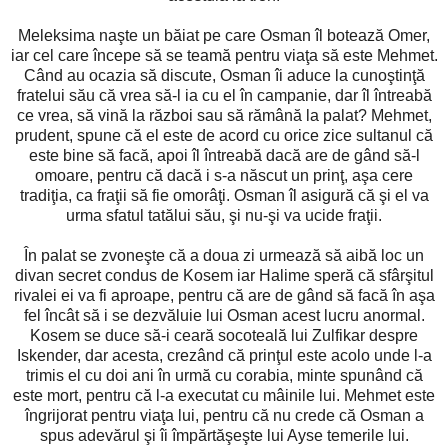
Meleksima naşte un băiat pe care Osman îl botează Omer,
iar cel care începe să se teamă pentru viaţa să este Mehmet.
Când au ocazia să discute, Osman îi aduce la cunoştinţă
fratelui său că vrea să-l ia cu el în campanie, dar îl întreabă
ce vrea, să vină la război sau să rămână la palat? Mehmet,
prudent, spune că el este de acord cu orice zice sultanul că
este bine să facă, apoi îl întreabă dacă are de gând să-l
omoare, pentru că dacă i s-a născut un prinţ, aşa cere
tradiţia, ca fraţii să fie omorâţi. Osman îl asigură că şi el va
urma sfatul tatălui său, şi nu-şi va ucide fraţii.
În palat se zvoneşte că a doua zi urmează să aibă loc un
divan secret condus de Kosem iar Halime speră că sfârşitul
rivalei ei va fi aproape, pentru că are de gând să facă în aşa
fel încât să i se dezvăluie lui Osman acest lucru anormal.
Kosem se duce să-i ceară socoteală lui Zulfikar despre
Iskender, dar acesta, crezând că prinţul este acolo unde l-a
trimis el cu doi ani în urmă cu corabia, minte spunând că
este mort, pentru că l-a executat cu mâinile lui. Mehmet este
îngrijorat pentru viaţa lui, pentru că nu crede că Osman a
spus adevărul şi îi împărtăşeşte lui Ayse temerile lui.