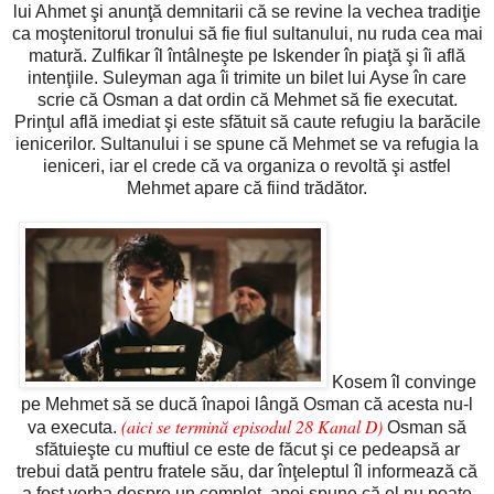
lui Ahmet şi anunţă demnitarii că se revine la vechea tradiţie
ca moştenitorul tronului să fie fiul sultanului, nu ruda cea mai
matură. Zulfikar îl întâlneşte pe Iskender în piaţă şi îi află
intenţiile. Suleyman aga îi trimite un bilet lui Ayse în care
scrie că Osman a dat ordin că Mehmet să fie executat.
Prinţul află imediat şi este sfătuit să caute refugiu la barăcile
ienicerilor. Sultanului i se spune că Mehmet se va refugia la
ieniceri, iar el crede că va organiza o revoltă şi astfel
Mehmet apare că fiind trădător.
Kosem îl convinge
pe Mehmet să se ducă înapoi lângă Osman că acesta nu-l
(aici se termină episodul 28 Kanal D)
va executa.
Osman să
sfătuieşte cu muftiul ce este de făcut şi ce pedeapsă ar
trebui dată pentru fratele său, dar înţeleptul îl informează că
a fost vorba despre un complot, apoi spune că el nu poate