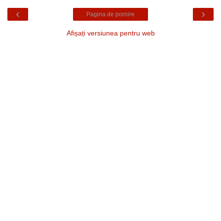
‹
›
Pagina de pornire
Afișați versiunea pentru web