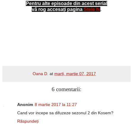
Pentru alte episoade din acest serial
vă rog accesați pagina
Stele tv
.
Oana D.
at
marți, martie 07, 2017
6 comentarii:
Anonim
8 martie 2017 la 11:27
Cand vor incepe sa difuzeze sezonul 2 din Kosem?
Răspundeți