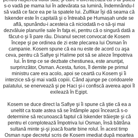
s-o vadă pe mama lui în adevărata sa lumină, îndemnându-l
să vadă ce face ea pe la spatele lui. Zulfikar îşi dă seama că
Iskender este în capitală şi o întreabă pe Humașah unde se
află, spunându-i acesteia că niciodată n-o să-şi mai
dezvăluie planurile sale în faţa ei, pentru că o singură dată a
făcut-o şi îi pare rău. Divanul secret convocat de Kosem
începe şi pe ordinea de zi este plecarea lui Osman în
campanie. Kosem spune că ea nu este de acord cu aşa
ceva, pentru că Safiye şi Halime pot să se alieze împotriva
lui. În timp ce se dezbate chestiunea, este anunţat,
surprinzător, Osman. Acesta, furios, îl demite pe primul
ministru care era acolo, apoi se ceartă cu Kosem şi îi
interzice să-şi mai vadă copiii. Când ajunge pe coridoarele
palatului, se enervează şi pe Haci şi-i confiscă averea apoi îl
exilează în Egipt.
Kosem se duce direct la Safiye şi îi spune că ştie că ea a
uneltit ca toate astea să se întâmple apoi încearcă s-o
determine să recunoască faptul că Iskender trăieşte şi că
pentru el complotează împotriva lui Osman, însă bătrâna
sultană minte şi-şi joacă foarte bine rolul. În acest timp
Osman rupe decretul scris de Kosem imediat după moartea