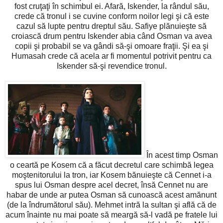
fost cruţaţi în schimbul ei. Afară, Iskender, la rândul său,
crede că tronul i se cuvine conform noilor legi şi că este
cazul să lupte pentru dreptul său. Safiye plănuieşte să
croiască drum pentru Iskender abia când Osman va avea
copii şi probabil se va gândi să-şi omoare fraţii. Şi ea şi
Humasah crede că acela ar fi momentul potrivit pentru ca
Iskender să-şi revendice tronul.
În acest timp Osman
o ceartă pe Kosem că a făcut decretul care schimbă legea
moştenitorului la tron, iar Kosem bănuieşte că Cennet i-a
spus lui Osman despre acel decret, însă Cennet nu are
habar de unde ar putea Osman să cunoască acest amănunt
(de la îndrumătorul său). Mehmet intră la sultan şi află că de
acum înainte nu mai poate să meargă să-l vadă pe fratele lui