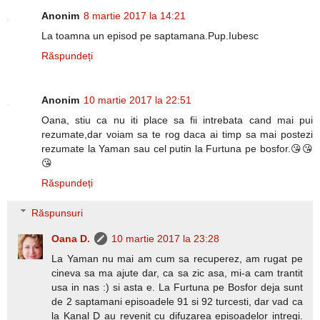
Anonim
8 martie 2017 la 14:21
La toamna un episod pe saptamana.Pup.Iubesc
Răspundeți
Anonim
10 martie 2017 la 22:51
Oana, stiu ca nu iti place sa fii intrebata cand mai pui
rezumate,dar voiam sa te rog daca ai timp sa mai postezi
rezumate la Yaman sau cel putin la Furtuna pe bosfor.😘😘
😘
Răspundeți
Răspunsuri
Oana D.
10 martie 2017 la 23:28
La Yaman nu mai am cum sa recuperez, am rugat pe
cineva sa ma ajute dar, ca sa zic asa, mi-a cam trantit
usa in nas :) si asta e. La Furtuna pe Bosfor deja sunt
de 2 saptamani episoadele 91 si 92 turcesti, dar vad ca
la Kanal D au revenit cu difuzarea episoadelor intregi.