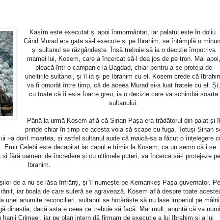
Kasîm este executat și apoi înmormântat, iar palatul este în doliu.
Când Murad era gata să-l execute și pe Ibrahim, se întâmplă o minu
și sultanul se răzgândește. Însă trebuie să ia o decizie împotriva
mamei lui, Kosem, care a încercat să-l dea jos de pe tron. Mai apoi
pleacă într-o campanie la Bagdad, chiar pentru a se proteja de
uneltirile sultanei, și îl ia și pe Ibrahim cu el. Kosem crede că Ibrahi
va fi omorât între timp, că de aceea Murad și-a luat fratele cu el. Și
cu toate că îi este foarte greu, ia o decizie care va schimbă soarta
sultanului.
Până la urmă Kosem află că Sinan Pașa era trădătorul din palat și î
prinde chiar în timp ce acesta voia să scape cu fuga. Totuși Sinan s
ui i-a dorit moartea, și astfel sultanul aude că maică-sa a făcut o înțelegere c
 Emir Celebi este decapitat iar capul e trimis la Kosem, ca un semn că i se
ă și fără oameni de încredere și cu ultimele puteri, va încerca să-l protejeze p
Ibrahim.
rșilor de a nu se lăsa înfrânți, și îl numește pe Kemankeș Pașa guvernator. P
 rănit, iar boala de care suferă se agravează. Kosem află despre toate aceste
uda unei anumite reconcilieri, sultanul se hotărăște să nu lase imperiul pe mâini
gă dinastia, dacă asta e ceea ce trebuie să facă. Mai mult, anunță că va num
cu hanii Crimeei, iar pe plan intern dă firmam de execuție a lui Ibrahim și a lui