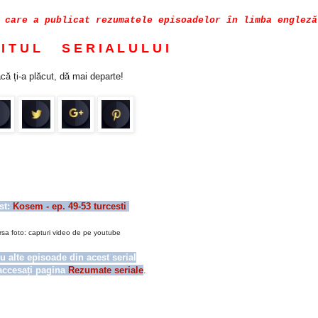
care a publicat rezumatele episoadelor în limba engleză
 I T U L S E R I A L U L U I
că ți-a plăcut, dă mai departe!
st:
Kosem - ep. 49-53 turcesti
rsa foto: capturi video de pe youtube
u alte episoade din acest serial
accesați pagina
Rezumate seriale
.