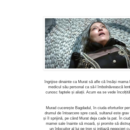
îngrijise dinainte ca Murat să afle că însăși mama l
medicul său personal ca să-l îmbolnăvească lent.
cunosc faptele și aliații. Acum ea se vede încolțit
Murad cucerește Bagdadul, în ciuda eforturilor pe
drumul de întoarcere spre casă, sultanul este grav
și îl sprijină, pe când Murat deja cade la pat. În ci
mamei sale înainte să moară, și promite să distru
un înlocuitor al lui pe tron și inițiază negocieri 