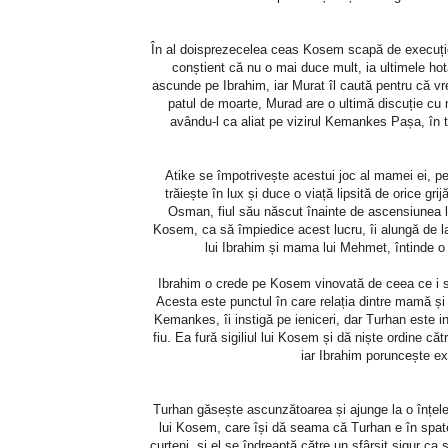
În al doisprezecelea ceas Kosem scapă de execuție,
conștient că nu o mai duce mult, ia ultimele hot
ascunde pe Ibrahim, iar Murat îl caută pentru că vrea
patul de moarte, Murad are o ultimă discuție cu
avându-l ca aliat pe vizirul Kemankes Pașa, în ti
Atike se împotrivește acestui joc al mamei ei, pen
trăiește în lux și duce o viață lipsită de orice gr
Osman, fiul său născut înainte de ascensiunea la
Kosem, ca să împiedice acest lucru, îi alungă de la 
lui Ibrahim și mama lui Mehmet, întinde o c
Ibrahim o crede pe Kosem vinovată de ceea ce i s-
Acesta este punctul în care relația dintre mamă și f
Kemankes, îi instigă pe ieniceri, dar Turhan este i
fiu. Ea fură sigiliul lui Kosem și dă niște ordine c
iar Ibrahim poruncește ex
Turhan găsește ascunzătoarea și ajunge la o înțeleg
lui Kosem, care își dă seama că Turhan e în spatel
curteni, și el se îndreaptă către un sfârșit sigur c