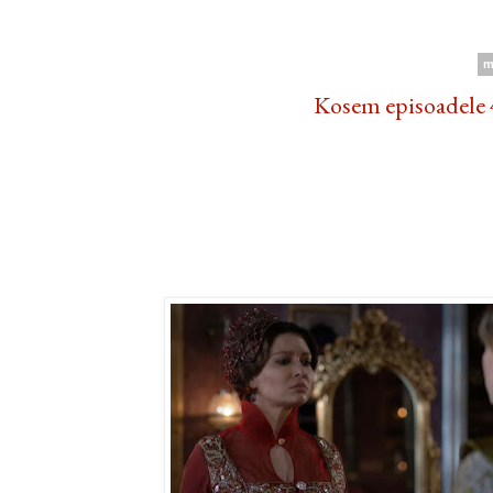
m
Kosem episoadele 