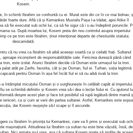
Kosem.
 în schimb Ibrahim se confruntă cu ei. Murat este din ce în ce mai bolnav, ș
ărâri foarte dure. Află că și Kemankes Mustafa Pașa l-a trădat, apoi Atike îl
 să fie executat sub ochii lui, ca să fie sigur că i s-au îndeplinit poruncile. 
 mama sa. După moartea lui, Kosem preia din nou controlul asupra imperiului
mp ce pe tron este Ibrahim, ținut intenționat departe de chestiunile statului,
deocamdată.
tru că nu vrea ca Ibrahim să aibă aceeași soartă ca și ceilalți frați. Sultanul
ijă, aproape inconștient de responsabilitățile sale. Fericirea durează până când
 tron, este izolat. Atunci Ibrahim decide că Osman este urmașul lui la tron.
palat atât pe Zarife, favorita, cât și pe Osman, fiul ei. Turhan, soția legitimă 
apcană pentru Osman în așa fel încât fiul ei să nu aibă rivali la tron.
a întâmplat micuțului Osman și o surghiunește în celălalt capăt al imperiului
iu se schimbă definitiv și Kosem vrea să-i dea o lecție fiului ei. Cu ajutorul lu
nformată despre acest plan și face tot posibilul să rupă legătură dintre mamă ș
ătre ieniceri, ca și cum ar veni din partea sultanei. Astfel, Kemankes este expus
ecuția, dar Kosem reușește să-l scape și îl ascunde.
ere cu Ibrahim în privința lui Kemankes, care va fi prins și executat sub ochi
e mașinațiunii. Atitudinea lui Ibrahim ca sultan nu este bine văzută, însă, de
a sultan. Nici armata nu-l vrea, așa că sultana Kosem poate să profite de aceas