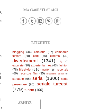
ma gasesti si aici
i,
Pe
etichete
blogging
(34)
calatorie
(87)
campanie
a
testare
(28)
carti
(75)
cinema
(32)
divertisment
(1341)
diy
(7)
excursie
(90)
experienta mea
(43)
fashion
.
lifestyle
(516)
(78)
recenzie
netflix
(18)
i
(60)
recenzie film
(35)
recenzie serial
(6)
serial
(1306)
i
sanatate
(65)
serial
,
seriale turcesti
prezentare
(90)
(779)
turism
(100)
i
arhiva
tă