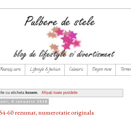
Recenzii carti
Lifestyle & fashion
Calatorii
Despre mine
Termeni
ile cu eticheta
kosem
.
Afișați toate postările
luni, 8 ianuarie 2018
54-60 rezumat, numerotatie originala