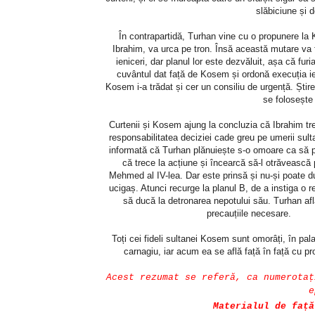
slăbiciune și d
În contrapartidă, Turhan vine cu o propunere la K
Ibrahim, va urca pe tron. Însă această mutare va f
ieniceri, dar planul lor este dezvăluit, așa că fu
cuvântul dat față de Kosem și ordonă execuția ien
Kosem i-a trădat și cer un consiliu de urgență. Știr
se folosește
Curtenii și Kosem ajung la concluzia că Ibrahim tr
responsabilitatea deciziei cade greu pe umerii sult
informată că Turhan plănuiește s-o omoare ca să p
că trece la acțiune și încearcă să-l otrăvească
Mehmed al IV-lea. Dar este prinsă și nu-și poate d
ucigaș. Atunci recurge la planul B, de a instiga o r
să ducă la detronarea nepotului său. Turhan află
precauțiile necesare.
Toți cei fideli sultanei Kosem sunt omorâți, în pal
carnagiu, iar acum ea se află față în față cu pr
Acest rezumat se referă, ca numerotaț
e
Materialul de față