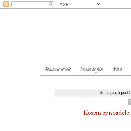
Rezumate seriale
Cronica de film
Vedete
Se afișează postăr
Kosem episoadele 