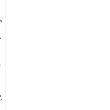
ne
,
m
,
l
e
u
e
e
a
le
i