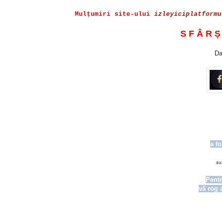
Mulțumiri site-ului
izleyiciplatformu
S F Â R Ș
Da
a fo
su
Pentr
vă rog 