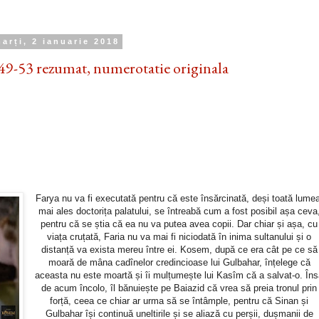
arți, 2 ianuarie 2018
49-53 rezumat, numerotatie originala
Farya nu va fi executată pentru că este însărcinată, deși toată lumea
mai ales doctorița palatului, se întreabă cum a fost posibil așa ceva
pentru că se știa că ea nu va putea avea copii. Dar chiar și așa, cu
viața cruțată, Faria nu va mai fi niciodată în inima sultanului și o
distanță va exista mereu între ei. Kosem, după ce era cât pe ce să
moară de mâna cadînelor credincioase lui Gulbahar, înțelege că
aceasta nu este moartă și îi mulțumește lui Kasîm că a salvat-o. În
de acum încolo, îl bănuiește pe Baiazid că vrea să preia tronul prin
forță, ceea ce chiar ar urma să se întâmple, pentru că Sinan și
Gulbahar își continuă uneltirile și se aliază cu perșii, dușmanii de