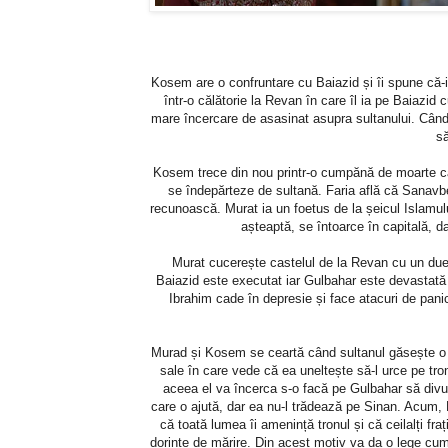
Kosem are o confruntare cu Baiazid și îi spune că-
într-o călătorie la Revan în care îl ia pe Baiazi
mare încercare de asasinat asupra sultanului. Când M
să
Kosem trece din nou printr-o cumpănă de moarte c
se îndepărteze de sultană. Faria află că Sanavbe
recunoască. Murat ia un foetus de la șeicul Islamul
așteaptă, se întoarce în capitală, d
Murat cucerește castelul de la Revan cu un duel, 
Baiazid este executat iar Gulbahar este devastată 
Ibrahim cade în depresie și face atacuri de pani
Murad și Kosem se ceartă când sultanul găsește o
sale în care vede că ea uneltește să-l urce pe t
aceea el va încerca s-o facă pe Gulbahar să div
care o ajută, dar ea nu-l trădează pe Sinan. Acum,
că toată lumea îi amenință tronul și că ceilalți fra
dorințe de mărire. Din acest motiv va da o lege cum