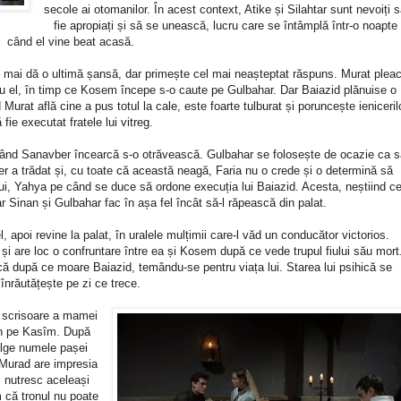
secole ai otomanilor. În acest context, Atike și Silahtar sunt nevoiți 
fie apropiați și să se unească, lucru care se întâmplă într-o noapte
când el vine beat acasă.
i mai dă o ultimă șansă, dar primește cel mai neașteptat răspuns. Murat plea
d cu el, în timp ce Kosem începe s-o caute pe Gulbahar. Dar Baiazid plănuise o
urat află cine a pus totul la cale, este foarte tulburat și poruncește ieniceril
 fie executat fratele lui vitreg.
ând Sanavber încearcă s-o otrăvească. Gulbahar se folosește de ocazie ca s
r a trădat și, cu toate că această neagă, Faria nu o crede și o determină să
ui, Yahya pe când se duce să ordone execuția lui Baiazid. Acesta, neștiind ce
ar Sinan și Gulbahar fac în așa fel încât să-l răpească din palat.
apoi revine la palat, în uralele mulțimii care-l văd un conducător victorios.
și are loc o confruntare între ea și Kosem după ce vede trupul fiului său mort
că după ce moare Baiazid, temându-se pentru viața lui. Starea lui psihică se
înrăutățește pe zi ce trece.
 scrisoare a mamei
ron pe Kasîm. După
ulge numele pașei
 Murad are impresia
ți nutresc aceleași
 că tronul nu poate