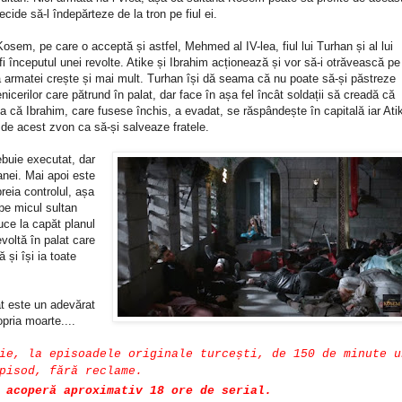
ecide să-l îndepărteze de la tron pe fiul ei.
osem, pe care o acceptă și astfel, Mehmed al IV-lea, fiul lui Turhan și al lui
i începutul unei revolte. Atike și Ibrahim acționează și vor să-i otrăvească pe
ria armatei crește și mai mult. Turhan își dă seama că nu poate să-și păstreze
icerilor care pătrund în palat, dar face în așa fel încât soldații să creadă că
ea că Ibrahim, care fusese închis, a evadat, se răspândește în capitală iar Ati
 de acest zvon ca să-și salveaze fratele.
ebuie executat, dar
anei. Mai apoi este
reia controlul, așa
 pe micul sultan
uce la capăt planul
evoltă în palat care
 și își ia toate
at este un adevărat
opria moarte....
ie, la episoadele originale turcești, de 150 de minute u
pisod, fără reclame.
 acoperă aproximativ 18 ore de serial.