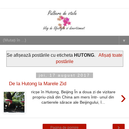
▼
Se afișează postările cu eticheta
HUTONG
.
Afișați toate
postările
joi, 17 august 2017
De la Hutong la Marele Zid
›
ricșe în Hutong, Beijing În a doua zi de vizitare
propriu-zisă din China am mers într- unul din
cartierele sărace ale Beijingului, î...
›
Pagina de pornire