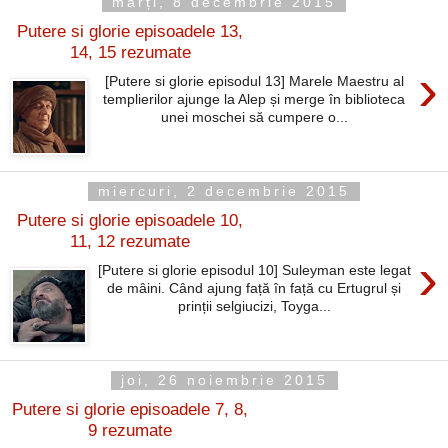
marți, 8 decembrie 2015
Putere si glorie episoadele 13,
14, 15 rezumate
›
[Putere si glorie episodul 13] Marele Maestru al
templierilor ajunge la Alep și merge în biblioteca
unei moschei să cumpere o...
miercuri, 2 decembrie 2015
Putere si glorie episoadele 10,
11, 12 rezumate
›
[Putere si glorie episodul 10] Suleyman este legat
de mâini. Când ajung față în față cu Ertugrul și
prinții selgiucizi, Toyga...
joi, 26 noiembrie 2015
Putere si glorie episoadele 7, 8,
9 rezumate