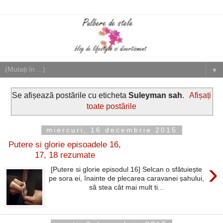
▼
Se afișează postările cu eticheta
Suleyman sah
.
Afișați
toate postările
miercuri, 16 decembrie 2015
Putere si glorie episoadele 16,
17, 18 rezumate
›
[Putere si glorie episodul 16] Selcan o sfătuiește
pe sora ei, înainte de plecarea caravanei șahului,
să stea cât mai mult ti...