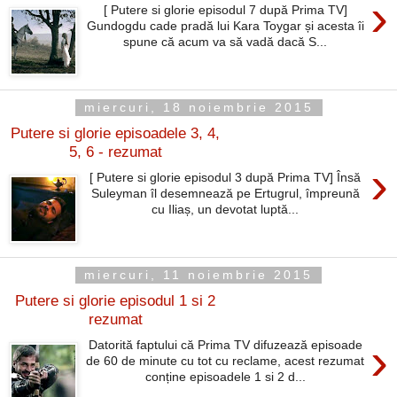
›
[ Putere si glorie episodul 7 după Prima TV]
Gundogdu cade pradă lui Kara Toygar și acesta îi
spune că acum va să vadă dacă S...
miercuri, 18 noiembrie 2015
Putere si glorie episoadele 3, 4,
5, 6 - rezumat
›
[ Putere si glorie episodul 3 după Prima TV] Însă
Suleyman îl desemnează pe Ertugrul, împreună
cu Iliaș, un devotat luptă...
miercuri, 11 noiembrie 2015
Putere si glorie episodul 1 si 2
rezumat
›
Datorită faptului că Prima TV difuzează episoade
de 60 de minute cu tot cu reclame, acest rezumat
conține episoadele 1 si 2 d...