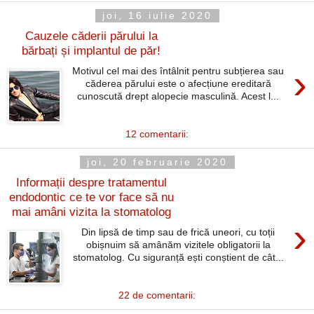
joi, 16 iulie 2020
Cauzele căderii părului la
bărbați și implantul de păr!
›
Motivul cel mai des întâlnit pentru subțierea sau
căderea părului este o afecțiune ereditară
cunoscută drept alopecie masculină. Acest l...
12 comentarii:
joi, 20 februarie 2020
Informații despre tratamentul
endodontic ce te vor face să nu
mai amâni vizita la stomatolog
›
Din lipsă de timp sau de frică uneori, cu toții
obișnuim să amânăm vizitele obligatorii la
stomatolog. Cu siguranță ești conștient de cât...
22 de comentarii: