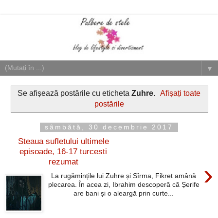
▼
Se afișează postările cu eticheta
Zuhre
.
Afișați toate
postările
sâmbătă, 30 decembrie 2017
Steaua sufletului ultimele
episoade, 16-17 turcesti
rezumat
›
La rugămințile lui Zuhre și Sîrma, Fikret amână
plecarea. În acea zi, Ibrahim descoperă că Șerife
are bani și o aleargă prin curte...