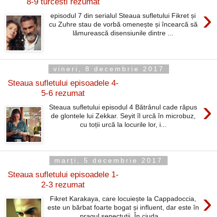
8-9 turcesti rezumat
›
episodul 7 din serialul Steaua sufletului Fikret și
cu Zuhre stau de vorbă omenește și încearcă să
lămurească disensiunile dintre ...
vineri, 8 decembrie 2017
Steaua sufletului episoadele 4-
5-6 rezumat
›
Steaua sufletului episodul 4 Bătrânul cade răpus
de glontele lui Zekkar. Seyit îl urcă în microbuz,
cu toții urcă la locurile lor, i...
marți, 5 decembrie 2017
Steaua sufletului episoadele 1-
2-3 rezumat
›
Fikret Karakaya, care locuiește la Cappadoccia,
este un bărbat foarte bogat și influent, dar este în
pragul senectuții. În ciuda ...