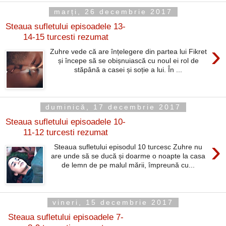
marți, 26 decembrie 2017
Steaua sufletului episoadele 13-
14-15 turcesti rezumat
›
Zuhre vede că are înțelegere din partea lui Fikret
și începe să se obișnuiască cu noul ei rol de
stăpână a casei și soție a lui. În ...
duminică, 17 decembrie 2017
Steaua sufletului episoadele 10-
11-12 turcesti rezumat
›
Steaua sufletului episodul 10 turcesc Zuhre nu
are unde să se ducă și doarme o noapte la casa
de lemn de pe malul mării, împreună cu...
vineri, 15 decembrie 2017
Steaua sufletului episoadele 7-