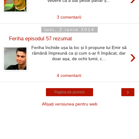
vedere că a dat peste pahar ș...
3 comentarii:
luni, 2 iunie 2014
Feriha episodul 57 rezumat
Feriha închide ușa la loc și îi propune lui Emir să
›
rămână împreună ca și cum s-ar fi împăcat, dar
doar așa, de ochii lumii, c...
4 comentarii:
›
Pagina de pornire
Afișați versiunea pentru web