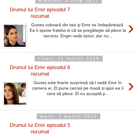
miercuri, 5 iulie 2017
Drumul lui Emir episodul 7
rezumat
›
Guneș coboară din taxi şi Emir se îndepărtează.
Ea îi spune fratelui ei că se pregăteşte să plece la
serviciu. Engin vede taxiul, dar nu...
vineri, 11 martie 2016
Drumul lui Emir episodul 6
rezumat
›
Guneș este foarte surprinsă să-l vadă Emir în
camera ei. El pune cerceii pe masă și apoi ea îi
cere să plece. El nu acceptă p...
marți, 1 martie 2016
Drumul lui Emir episodul 5
rezumat