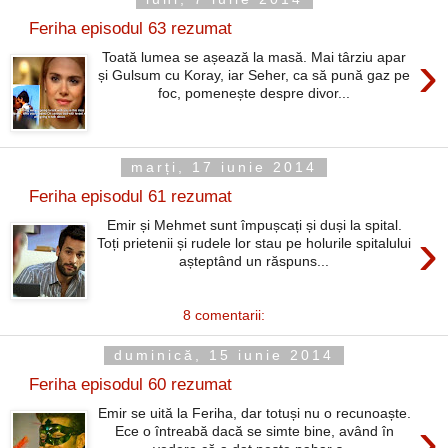
Feriha episodul 63 rezumat
›
Toată lumea se așează la masă. Mai târziu apar
și Gulsum cu Koray, iar Seher, ca să pună gaz pe
foc, pomenește despre divor...
marți, 17 iunie 2014
Feriha episodul 61 rezumat
Emir și Mehmet sunt împușcați și duși la spital.
›
Toți prietenii și rudele lor stau pe holurile spitalului
așteptând un răspuns...
8 comentarii:
duminică, 15 iunie 2014
Feriha episodul 60 rezumat
Emir se uită la Feriha, dar totuși nu o recunoaște.
›
Ece o întreabă dacă se simte bine, având în