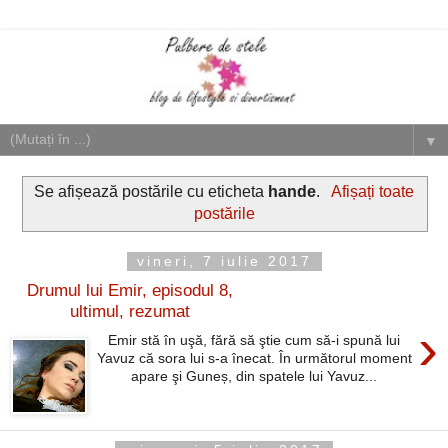
▼
Se afișează postările cu eticheta
hande
.
Afișați toate
postările
vineri, 7 iulie 2017
Drumul lui Emir, episodul 8,
ultimul, rezumat
›
Emir stă în uşă, fără să ştie cum să-i spună lui
Yavuz că sora lui s-a înecat. În următorul moment
apare şi Guneș, din spatele lui Yavuz...