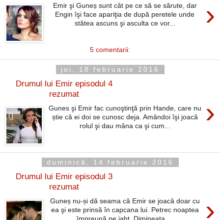
›
Emir şi Guneș sunt cât pe ce să se sărute, dar
Engin îşi face apariţia de după peretele unde
stătea ascuns şi asculta ce vor...
5 comentarii:
joi, 18 februarie 2016
Drumul lui Emir episodul 4
rezumat
›
Gunes şi Emir fac cunoştinţă prin Hande, care nu
știe că ei doi se cunosc deja. Amândoi îşi joacă
rolul şi dau mâna ca şi cum...
duminică, 14 februarie 2016
Drumul lui Emir episodul 3
rezumat
›
Guneș nu-și dă seama că Emir se joacă doar cu
ea şi este prinsă în capcana lui. Petrec noaptea
împreună pe iaht. Dimineaţa,...