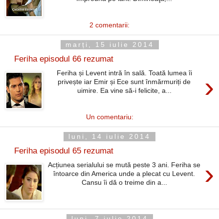
2 comentarii:
marți, 15 iulie 2014
Feriha episodul 66 rezumat
Feriha și Levent intră în sală. Toată lumea îi
›
privește iar Emir și Ece sunt înmărmuriți de
uimire. Ea vine să-i felicite, a...
Un comentariu:
luni, 14 iulie 2014
Feriha episodul 65 rezumat
›
Acțiunea serialului se mută peste 3 ani. Feriha se
întoarce din America unde a plecat cu Levent.
Cansu îi dă o treime din a...
luni, 7 iulie 2014